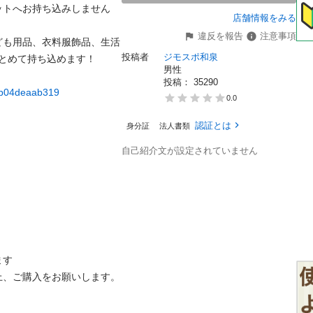
ットへお持ち込みしません
店舗情報をみる
違反を報告
注意事項
ども用品、衣料服飾品、生活
投稿者
ジモスポ和泉
とめて持ち込めます！

男性


投稿： 
35290
73b04deaab319
0.0
認証とは
身分証
法人書類
自己紹介文が設定されていません
す

、ご購入をお願いします。
