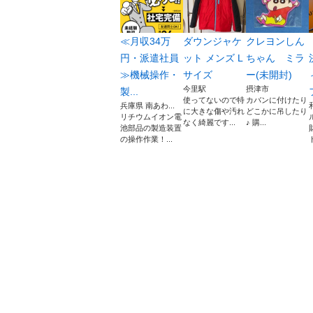
≪月収34万
ダウンジャケ
クレヨンしん
円・派遣社員
ット メンズ L
ちゃん ミラ
≫機械操作・
サイズ
ー(未開封)
今里駅
摂津市
製...
使ってないので特
カバンに付けたり
兵庫県 南あわ...
に大きな傷や汚れ
どこかに吊したり
リチウムイオン電
なく綺麗です...
♪ 購...
池部品の製造装置
の操作作業！...