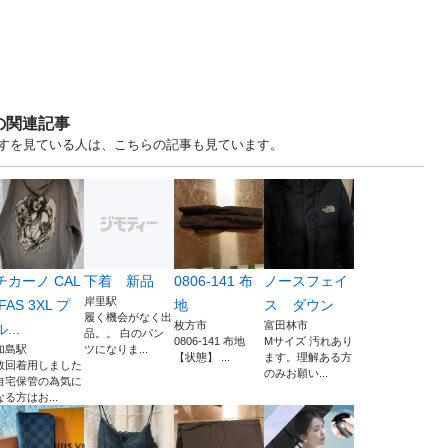
の関連記事
譲りますを見ている人は、こちらの記事も見ています。
チカーノ CAL
下着 新品
0806-141 布
ノースフェイ
岸里駅
IFAS 3XL プ
地
ス ダウン
履く機会がなく出
枚方市
富田林市
ル...
品。。 白のパン
0806-141 布地
Mサイズ 汚れあり
加島駅
ツになりま...
【状態】 ...
ます。理解ある方
数回着用しました
のみお願い...
自宅保管の為気に
なる方はお...