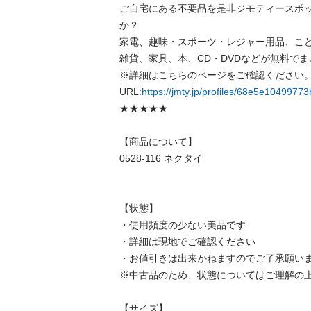
ご自宅にある不要品を是非ジモティースポ
か？

家電、趣味・スポーツ・レジャー用品、こ
雑貨、家具、本、CD・DVDなどが無料でま
※詳細はこちらのページをご確認ください。
URL:
https://jmty.jp/profiles/68e5e104997
★★★★★

【商品について】

0528-116 ネクタイ

【状態】

・使用頻度の少ない美品です

・詳細は現地でご確認ください

・お値引きは出来かねますのでご了承願いま
※中古品のため、状態についてはご理解の上
【サイズ】
