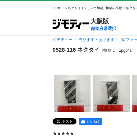
大阪
版
都道府県選択
ジモティー
売ります・あげます
服/ファ
0528-116 ネクタイ
（投稿ID : 1pgp4z）
ポスト
いいね！
★★★★★
