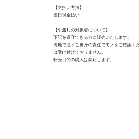
【⽀払い⽅法】

当日現金払い

【引渡しの対象者について】

下記を遵守できる⽅に販売いたします。

現地で必ずご⾃⾝の責任でモノをご確認く
は受け付けておりません。

転売⽬的の購⼊は禁⽌します。