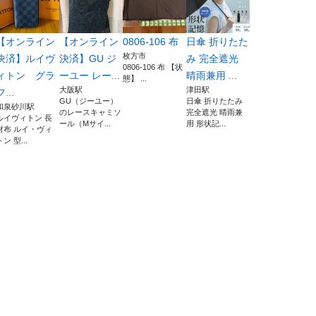
【オンライン
【オンライン
0806-106 布
日傘 折りたた
枚方市
決済】ルイヴ
決済】GU ジ
み 完全遮光
0806-106 布 【状
ィトン グラ
ーユー レー...
晴雨兼用 ...
態】 ...
大阪駅
津田駅
フ...
GU（ジーユー）
日傘 折りたたみ
和泉砂川駅
のレースキャミソ
完全遮光 晴雨兼
ルイヴィトン 長
ール（Mサイ...
用 形状記...
財布 ルイ・ヴィ
トン 型...