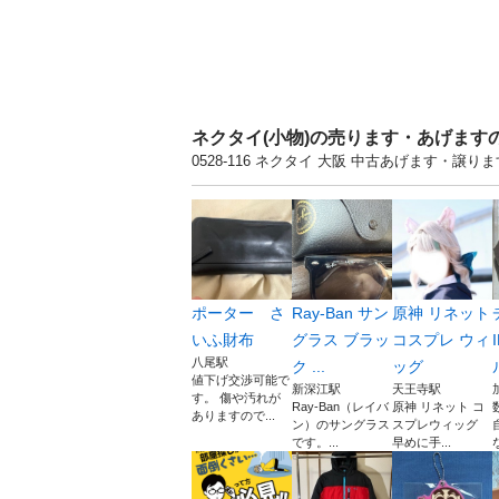
ネクタイ(小物)の売ります・あげます
0528-116 ネクタイ 大阪 中古あげます・
ポーター さ
Ray-Ban サン
原神 リネット
いふ財布
グラス ブラッ
コスプレ ウィ
八尾駅
ク ...
ッグ
値下げ交渉可能で
新深江駅
天王寺駅
す。 傷や汚れが
Ray-Ban（レイバ
原神 リネット コ
ありますので...
ン）のサングラス
スプレウィッグ
です。...
早めに手...