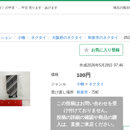
0528-116 ネクタイ (ジモスポ和泉) 和泉の小物《ネクタイ》の中古・古着あげます・譲ります｜ジモティーで不用品の処分
中古
売ります・あげます
地元の掲示
ッション
小物
ネクタイ
大阪府のネクタイ
和泉市のネクタイ
05
お気に入り登録
作成
2026年5月28日 07:46
価格
100円
ジャンル
小物
 > 
ネクタイ
受け渡し場所
和泉市
 - 万町
この投稿はお問い合わせを受
け付けておりません。
投稿の詳細の確認や商品の購
入は、直接ご来店ください。