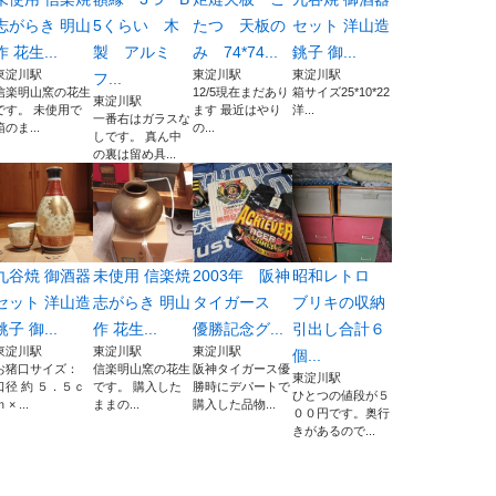
志がらき 明山
5くらい 木
たつ 天板の
セット 洋山造
作 花生...
製 アルミ
み 74*74...
銚子 御...
東淀川駅
東淀川駅
東淀川駅
フ...
信楽明山窯の花生
12/5現在まだあり
箱サイズ25*10*22
東淀川駅
です。 未使用で
ます 最近はやり
洋...
一番右はガラスな
箱のま...
の...
しです。 真ん中
の裏は留め具...
九谷焼 御酒器
未使用 信楽焼
2003年 阪神
昭和レトロ
セット 洋山造
志がらき 明山
タイガース
ブリキの収納
銚子 御...
作 花生...
優勝記念グ...
引出し合計６
東淀川駅
東淀川駅
東淀川駅
個...
お猪口サイズ：
信楽明山窯の花生
阪神タイガース優
東淀川駅
口径 約 ５．５ｃ
です。 購入した
勝時にデパートで
ひとつの値段が５
 × ...
ままの...
購入した品物...
００円です。奥行
きがあるので...