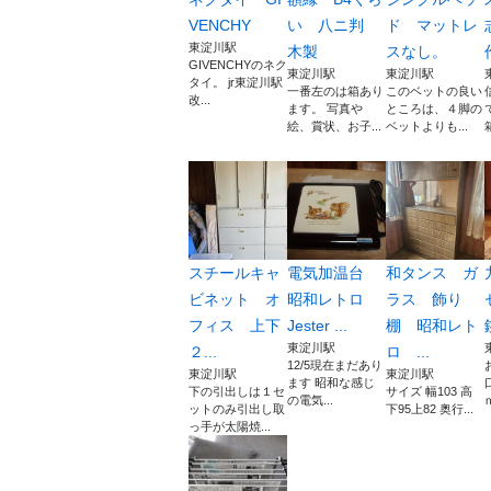
VENCHY
い 八ニ判
ド マットレ
東淀川駅
木製
スなし。
GIVENCHYのネク
東淀川駅
東淀川駅
タイ。 jr東淀川駅
一番左のは箱あり
このベットの良い
改...
ます。 写真や
ところは、４脚の
絵、賞状、お子...
ベットよりも...
スチールキャ
電気加温台
和タンス ガ
ビネット オ
昭和レトロ
ラス 飾り
フィス 上下
Jester ...
棚 昭和レト
東淀川駅
２...
ロ ...
12/5現在まだあり
東淀川駅
東淀川駅
ます 昭和な感じ
下の引出しは１セ
サイズ 幅103 高
の電気...
ｍ
ットのみ引出し取
下95上82 奥行...
っ手が太陽焼...