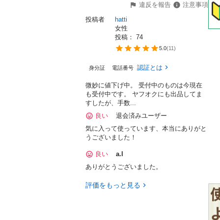
違反を報告
注意事項
投稿者
hatti
女性
投稿： 
74
5.0
(
11
)
認証とは
身分証
電話番号
微妙に値下げ中。 受付中のものは今現在
も受付中です。 ヤフオクにも出品してま
すしたが、手数...
良い
退会済みユーザー
気に入って使っています、本当にありがと
うございました！
良い
a.l
ありがとうございました。
評価をもっと見る