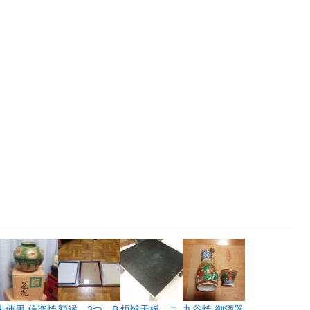
未使用 信楽焼
額縁 3つ B
炬燵天板 こ
九谷焼 御酒器