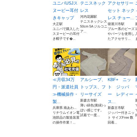
ユニバUSJス
テニスネック
アクセサリー
ヌーピー耳付
レス
セット ネック
河内花園駅
きキャップ
レス チョー...
テニスネックレス
大正駅
寝屋川市駅
50cm 5A ジルコニ
ユニバで購入した
ブルー系のビーズ
ア...
スヌーピーの耳付
やパーツを使用し
き帽子です...
たアクセサリ...
≪月収34万
アルシーブ、
KBF+ ニッ
円・派遣社員
トップス、フ
ト ジッパ
≫機械操作・
リーサイズ
ー レディー
新森古市駅
製...
ス...
薄い緑色(黄緑)っ
兵庫県 南あわ...
新森古市駅
ぽい感じです。
リチウムイオン電
ジッパー付きニッ
試着で一度...
池部品の製造装置
ト サイズFree 数
の操作作業！...
回着...