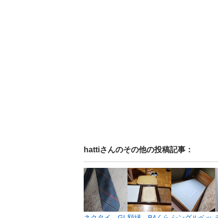
hatti
さんのその他の投稿記事：
ネクタイ GI
額縁 B4くら
シングルベッ