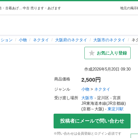
ネクタイLANVIN (hatti) 東淀川の小物《ネクタイ》の中古・古着あげます・譲ります｜ジモティーで不用品の処分
中古
売ります・あげます
地元の掲示
ッション
小物
ネクタイ
大阪府のネクタイ
大阪市のネクタイ
ネク
お気に入り登録
作成
2026年5月20日 09:30
商品価格
2,500円
ジャンル
小物
 > 
ネクタイ
受け渡し場所
大阪市
 - 淀川区
 - 宮原
JR東海道本線(JR京都線)
(京都～大阪) - 
東淀川駅
投稿者にメールで問い合わせ
※問い合わせは会員登録とログイン必須です