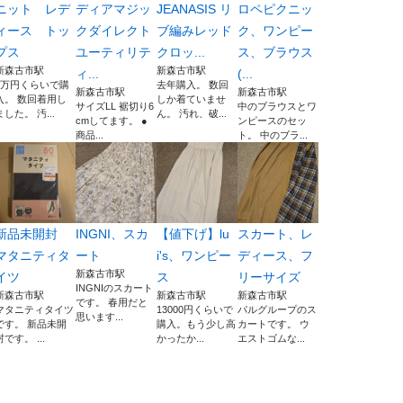
ニット レデ
ディアマジッ
JEANASIS リ
ロペピクニッ
ィース トッ
クダイレクト
ブ編みレッド
ク、ワンピー
プス
ユーティリテ
クロッ...
ス、ブラウス
新森古市駅
新森古市駅
ィ...
(...
1万円くらいで購
去年購入。 数回
新森古市駅
新森古市駅
入。 数回着用し
しか着ていませ
サイズLL 裾切り6
中のブラウスとワ
ました。 汚...
ん。 汚れ、破...
cmしてます。 ●
ンピースのセッ
商品...
ト。 中のブラ...
新品未開封
INGNI、スカ
【値下げ】lu
スカート、レ
マタニティタ
ート
i's、ワンピー
ディース、フ
新森古市駅
イツ
ス
リーサイズ
INGNIのスカート
新森古市駅
新森古市駅
新森古市駅
です。 春用だと
マタニティタイツ
13000円くらいで
パルグループのス
思います...
です。 新品未開
購入。もう少し高
カートです。 ウ
封です。 ...
かったか...
エストゴムな...