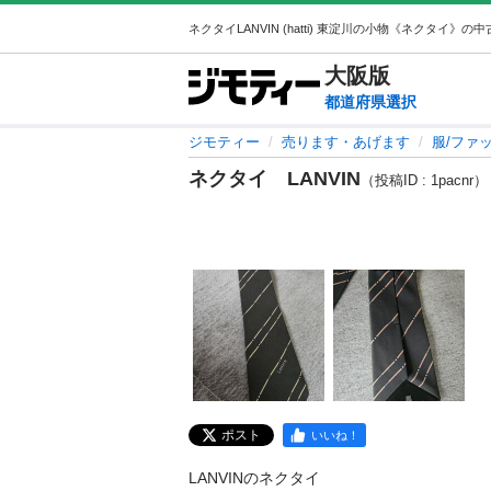
大阪
版
都道府県選択
ジモティー
売ります・あげます
服/ファ
ネクタイ LANVIN
（投稿ID : 1pacnr）
ポスト
いいね！
LANVINのネクタイ
