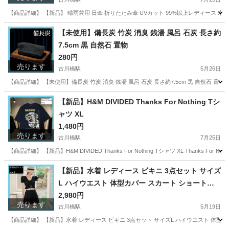
【商品詳細】 【新品】 晴雨兼用 日傘 折りたたみ傘 UVカット 99%以上レディース 水色
大阪
門真市
古川橋駅
その他
【未使用】備長炭 竹炭 消臭 銭湯 風呂 石炭 長さ約
7.5cm 黒 自然石 置物
280円
売ります
古川橋駅
5月26日
【商品詳細】 【未使用】備長炭 竹炭 消臭 銭湯 風呂 石炭 長さ約7.5cm 黒 自然石 置
大阪
門真市
古川橋駅
インテリア雑貨/小物
石炭
【新品】H&M DIVIDED Thanks For Nothing Tシ
ャツ XL
1,480円
売ります
古川橋駅
7月25日
【商品詳細】 【新品】H&M DIVIDED Thanks For Nothing Tシャツ XL Thanks For
大阪
門真市
古川橋駅
Tシャツ
新品
【新品】水着 レディース ビキニ 3点セット サイズ
L ハイウエスト 体型カバー スカート ショートパ
ンツ パッド付き 露出控えめ ビスチェ風 黒水着 セ
2,980円
売ります
パレート 着痩せ 温泉水着 海水浴 バスト盛れる フ
古川橋駅
5月19日
レア フリル かわいい シルエット
【商品詳細】 【新品】水着 レディース ビキニ 3点セット サイズL ハイウエスト 体型カバ