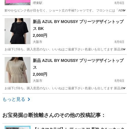
堺東駅
8月6日
鮮やかなピンク色が目を引く、ショート丈の半袖Tシャツです。 フロントには「ABOV
大阪
堺市
堺東駅
Tシャツ
新品 AZUL BY MOUSSY プリーツデザイントップ
ス BK
2,000円
大阪市
8月6日
お値下げ待ち、購入意思のない、いいねはご遠慮下さい 色違いも出してます 新品未使用 AZUL B
大阪
大阪市
その他
個人
新品 AZUL BY MOUSSY プリーツデザイントップ
ス
2,000円
大阪市
8月6日
お値下げ待ち、購入意思のない、いいねはご遠慮下さい 色違いも出してます 新品未使用 AZUL B
大阪
大阪市
その他
個人
もっと見る
お宝発掘@断捨離
さんのその他の投稿記事：