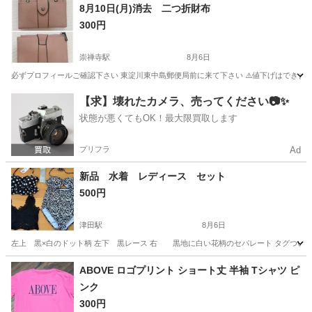
大阪
岸和田市
下松駅
小物
帯揚げ
8月10日(月)消去 二つ折財布
300円
崇禅寺駅
8月6日
必ずプロフィールご確認下さい 東淀川東中島郵便局前に来て下さい ⚠️値下げはできません
大阪
大阪市
崇禅寺駅
小物
【求】壊れたカメラ、売ってください📷✨
状態が悪くてもOK！最大限買取します
プリフラ
Ad
新品 水着 レディース セット
500円
津田駅
8月6日
左上 黒×白のドット柄 左下 黒レース 右 黒地に白い花柄のセパレート タグついていない
大阪
交野市
津田駅
服/ファッション
水着
ABOVE ロゴプリント ショート丈 半袖 Tシャツ ピ
ンク
300円