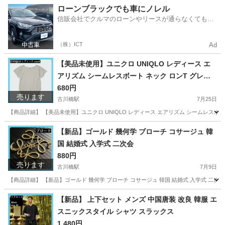
大阪
門真市
古川橋駅
その他
水着
ローンブラックでも車にノレル
信販会社でクルマのローンやリースが通らなくてもク
ルマをご利用いただけるサービスがあります！
（株）ICT
Ad
【美品未使用】ユニクロ UNIQLO レディース エ
アリズム シームレスボート ネック ロンT グレー S
サイズ
680円
売ります
古川橋駅
7月25日
【商品詳細】 【美品未使用】ユニクロ UNIQLO レディース エアリズム シームレスボート ネック
大阪
門真市
古川橋駅
Tシャツ
UNIQLO
【新品】ゴールド 幾何学 ブローチ コサージュ 韓
国 結婚式 入学式 二次会
880円
売ります
古川橋駅
7月9日
【商品詳細】 【新品】ゴールド 幾何学 ブローチ コサージュ 韓国 結婚式 入学式 二
大阪
門真市
古川橋駅
アクセサリー
結婚式
【新品】 上下セット メンズ 中国唐装 改良 韓服 エ
スニックスタイル シャツ スラックス
1,480円