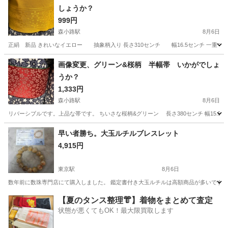
しょうか？
999円
森小路駅
8月6日
正絹 新品 きれいなイエロー 抽象柄入り 長さ310センチ 幅16.5センチ 一重
大阪
大阪市
森小路駅
着物
半幅帯
画像変更、グリーン&桜柄 半幅帯 いかがでしょ
うか？
1,333円
森小路駅
8月6日
リバーシブルです。上品な帯です。 ちいさな桜柄&グリーン 長さ380センチ 幅15
大阪
大阪市
森小路駅
着物
半幅帯
早い者勝ち。大玉ルチルブレスレット
4,915円
東京駅
8月6日
数年前に数珠専門店にて購入しました。 鑑定書付き大玉ルチルは高額商品が多いです。
大阪
守口市
東京駅
アクセサリー
数珠
【夏のタンス整理👘】着物をまとめて査定
状態が悪くてもOK！最大限買取します