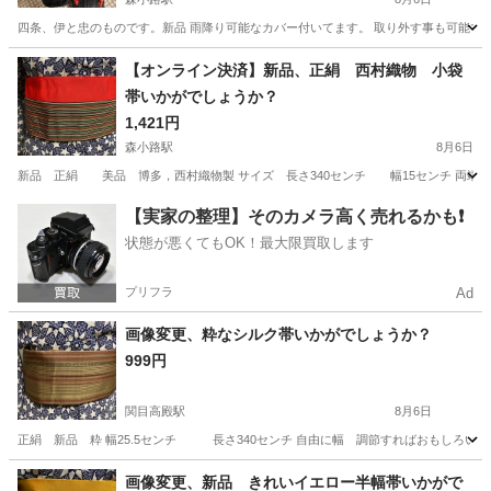
四条、伊と忠のものです。新品 雨降り可能なカバー付いてます。 取り外す事も可能です。
大阪
大阪市
森小路駅
着物
【オンライン決済】新品、正絹 西村織物 小袋
帯いかがでしょうか？
1,421円
森小路駅
8月6日
新品 正絹 美品 博多，西村織物製 サイズ 長さ340センチ 幅15センチ 両
大阪
大阪市
森小路駅
着物
格子
【実家の整理】そのカメラ高く売れるかも❗️
状態が悪くてもOK！最大限買取します
プリフラ
Ad
画像変更、粋なシルク帯いかがでしょうか？
999円
関目高殿駅
8月6日
正絹 新品 粋 幅25.5センチ 長さ340センチ 自由に幅 調節すればおもしろいと
大阪
大阪市
関目高殿駅
着物
太鼓
画像変更、新品 きれいイエロー半幅帯いかがで