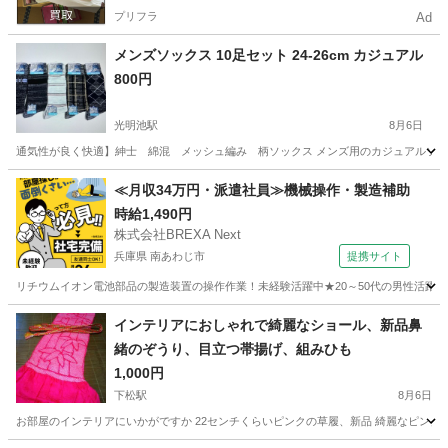
プリフラ
Ad
メンズソックス 10足セット 24-26cm カジュアル
800円
光明池駅
8月6日
通気性が良く快適】紳士 綿混 メッシュ編み 柄ソックス メンズ用のカジュアルソックス1
大阪
和泉市
光明池駅
その他
≪月収34万円・派遣社員≫機械操作・製造補助
時給1,490円
株式会社BREXA Next
兵庫県 南あわじ市
提携サイト
リチウムイオン電池部品の製造装置の操作作業！未経験活躍中★20～50代の男性活躍中
兵庫
南あわじ市
その他
インテリアにおしゃれで綺麗なショール、新品鼻
緒のぞうり、目立つ帯揚げ、組みひも
1,000円
下松駅
8月6日
お部屋のインテリアにいかがですか 22センチくらいピンクの草履、新品 綺麗なピン