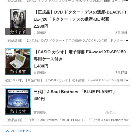
【商品詳細】 【新品】メンズ ビジネスシューズ 撥水 サイズ26.5cm EEE ローファー
大阪
門真市
古川橋駅
靴
【正規品】DVD ドクター・デスの遺産-BLACK FI
LE-('20「ドクター・デスの遺産-BL 邦画
2,280円
売ります
古川橋駅
5月25日
【商品詳細】 【正規品】DVD ドクター・デスの遺産-BLACK FILE-('20「ドクター・デスの遺
大阪
門真市
古川橋駅
DVD/ブルーレイ
DVD
【CASIO カシオ】電子辞書 EX-word XD-SF6150
専用ケース付き
1,480円
売ります
古川橋駅
7月17日
定価19800円 【商品詳細】 【CASIO カシオ】電子辞書 EX-word XD-SF6150 専用ケース付き 
大阪
門真市
古川橋駅
その他
CASIO
三代目 J Soul Brothers 「BLUE PLANET」
480円
売ります
古川橋駅
7月25日
【商品詳細】 三代目 J Soul Brothers 「BLUE PLANET」 「三代目 J Soul Brothers from
大阪
門真市
古川橋駅
DVD/ブルーレイ
ORION
ページTOPへ