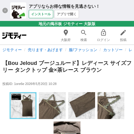
アプリならお得な情報を見逃さない！
インストール
アプリで開く
地元の掲示板 ジモティー 大阪版
大阪府
検索
ログイン
投稿
ジモティー
売ります・あげます
服/ファッション
カットソー
レ
【Bou Jeloud ブージュルード】レディース サイズフ
リー タンクトップ 金×茶レース ブラウン
投稿ID: 1ore6e
2026年5月20日 10:28