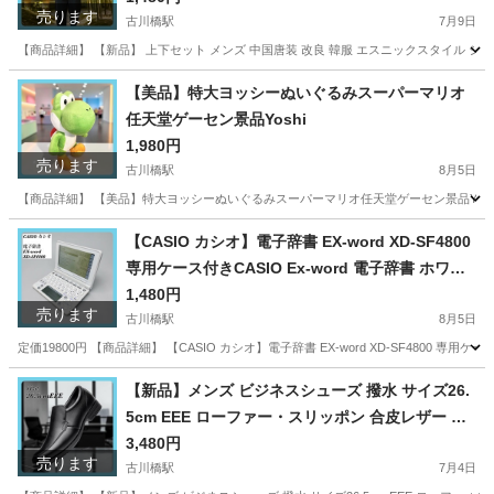
売ります
古川橋駅
7月9日
【商品詳細】 【新品】 上下セット メンズ 中国唐装 改良 韓服 エスニックスタイル シャツ ス
大阪
門真市
古川橋駅
パーカー
韓服
【美品】特大ヨッシーぬいぐるみスーパーマリオ
任天堂ゲーセン景品Yoshi
1,980円
売ります
古川橋駅
8月5日
【商品詳細】 【美品】特大ヨッシーぬいぐるみスーパーマリオ任天堂ゲーセン景品Yoshi ス
大阪
門真市
古川橋駅
おもちゃ
【CASIO カシオ】電子辞書 EX-word XD-SF4800
専用ケース付きCASIO Ex-word 電子辞書 ホワイ
ト 音声対応 100コンテンツ 高校生学習モデル 5.3
1,480円
売ります
型液晶クイックパレット付き
古川橋駅
8月5日
定価19800円 【商品詳細】 【CASIO カシオ】電子辞書 EX-word XD-SF4800 専用ケー
大阪
門真市
古川橋駅
その他
CASIO
【新品】メンズ ビジネスシューズ 撥水 サイズ26.
5cm EEE ローファー・スリッポン 合皮レザー ス
ワールモカ 紳士靴 ロングノーズ ドレスシューズ
3,480円
売ります
大きいサイズ 防臭 抗菌 職場用 通勤
古川橋駅
7月4日