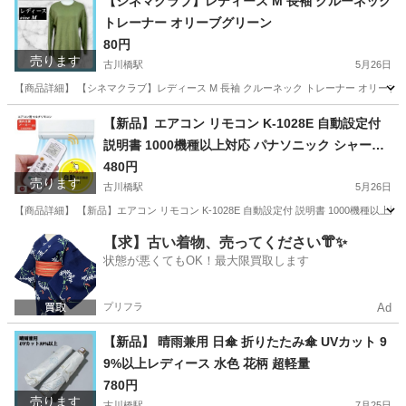
【シネマクラブ】レディース M 長袖 クルーネック
トレーナー オリーブグリーン
80円
売ります
古川橋駅
5月26日
【商品詳細】 【シネマクラブ】レディース M 長袖 クルーネック トレーナー オリーブグリーン 【
大阪
門真市
古川橋駅
その他
オリーブ
【新品】エアコン リモコン K-1028E 自動設定付
説明書 1000機種以上対応 パナソニック シャープ
日立
480円
売ります
古川橋駅
5月26日
【商品詳細】 【新品】エアコン リモコン K-1028E 自動設定付 説明書 1000機種以
大阪
門真市
古川橋駅
季節、空調家電
リモコン
【求】古い着物、売ってください👘✨
状態が悪くてもOK！最大限買取します
プリフラ
Ad
【新品】 晴雨兼用 日傘 折りたたみ傘 UVカット 9
9%以上レディース 水色 花柄 超軽量
780円
売ります
古川橋駅
7月25日