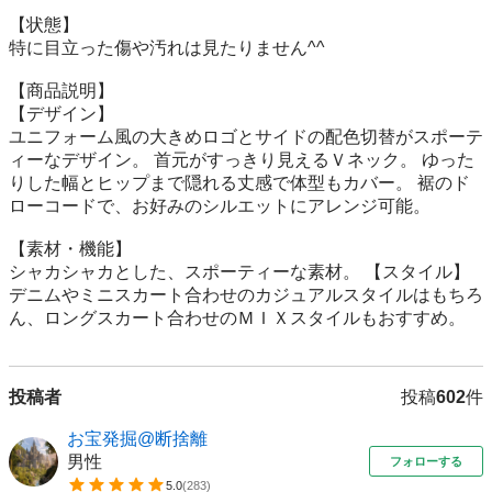
【状態】

特に目立った傷や汚れは見たりません^^

【商品説明】

【デザイン】 

ユニフォーム風の大きめロゴとサイドの配色切替がスポーテ
ィーなデザイン。 首元がすっきり見えるＶネック。 ゆった
りした幅とヒップまで隠れる丈感で体型もカバー。 裾のド
ローコードで、お好みのシルエットにアレンジ可能。 

【素材・機能】 

シャカシャカとした、スポーティーな素材。 【スタイル】 
デニムやミニスカート合わせのカジュアルスタイルはもちろ
ん、ロングスカート合わせのＭＩＸスタイルもおすすめ。
投稿者
投稿
602
件
お宝発掘@断捨離
男性
フォローする
5.0
(
283
)