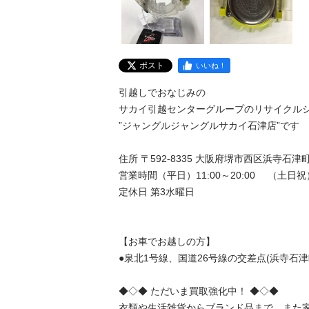
ポスト
いいね！
引越しでおなじみの

サカイ引越センターグループのリサイクルショ
”ジャングルジャングルサカイ石津店”です

住所 〒592-8335 大阪府堺市西区浜寺石津町東
営業時間（平日）11:00～20:00 　（土日祝）10
定休日 第3水曜日

【お車でお越しの方】

●泉北1号線、国道26号線の交差点(浜寺石津町
◆◇◆ ただいま買取強化中！ ◆◇◆

衣類や生活雑貨からブランド品まで、また