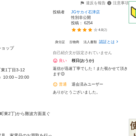
違反を報告
注意事項
投稿者
JGサカイ石津店
性別非公開
投稿： 
6254
4.0
(
2
)
認証とは
身分証
古物商
法人書類
ップ

自己紹介文が設定されていません
良い
桜日(おうか)
返信が迅速丁寧でした！また覗かせて頂き
1丁目3-12

ます😊
:00～20:00

普通
退会済みユーザー
ありがとうございました。
東2丁)から難波方面直ぐ

家具、家電品のお買取を行っ