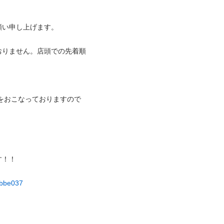
申し上げます。

おりません。店頭での先着順
)をおこなっておりますので


6bbe037