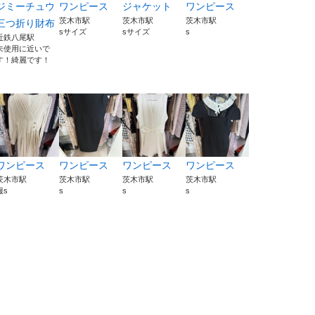
ジミーチュウ
ワンピース
ジャケット
ワンピース
茨木市駅
茨木市駅
茨木市駅
三つ折り財布
sサイズ
sサイズ
s
近鉄八尾駅
未使用に近いで
す！綺麗です！
ワンピース
ワンピース
ワンピース
ワンピース
茨木市駅
茨木市駅
茨木市駅
茨木市駅
服s
s
s
s