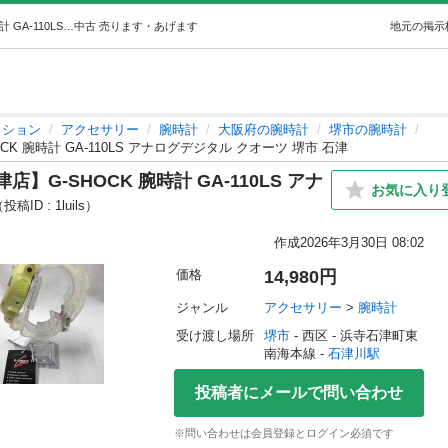
【ジャングルジャングルサカイ石津店】G-SHOCK 腕時計 GA-110LS アナログデジタル クオーツ 堺市 石津 (JGサカイ石津店) 石津川のアクセサリー《腕時計》の中古・古着あげます・譲ります｜ジモティーで不用品の処分
中古
売ります・あげます
地元の掲示
ッション
アクセサリー
腕時計
大阪府の腕時計
堺市の腕時計
 腕時計 GA-110LS アナログデジタル クオーツ 堺市 石津
G-SHOCK 腕時計 GA-110LS アナ
お気に入り
投稿ID : 1luils）
作成
2026年3月30日 08:02
価格
14,980円
ジャンル
アクセサリー
 > 
腕時計
受け渡し場所
堺市
 - 西区
 - 浜寺石津町東
南海本線 - 
石津川駅
投稿者にメールで問い合わせ
※問い合わせは会員登録とログイン必須です