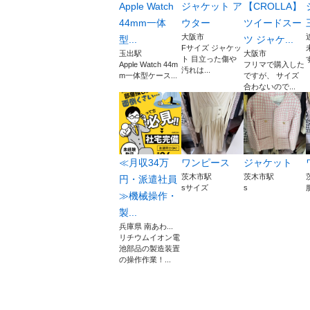
Apple Watch
ジャケット ア
【CROLLA】
44mm一体
ウター
ツイードスー
大阪市
型...
ツ ジャケ...
Fサイズ ジャケッ
玉出駅
大阪市
ト 目立った傷や
Apple Watch 44m
フリマで購入した
汚れは...
m一体型ケース...
ですが、 サイズ
合わないので...
≪月収34万
ワンピース
ジャケット
茨木市駅
茨木市駅
円・派遣社員
sサイズ
s
≫機械操作・
製...
兵庫県 南あわ...
リチウムイオン電
池部品の製造装置
の操作作業！...