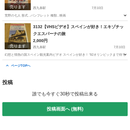
売ります
西九条駅
7月10日
荒野の七人 形式...パンフレット 種類...映画
大阪
大阪市
西九条駅
その他
種類
3132【VHSビデオ】スペインが好き！エキゾチッ
クエスパーナの旅
2,000円
売ります
西九条駅
7月10日
幻想と情熱の国スペイン観光案内ビデオ スペインが好き！ '92オリンピックまで待てな
大阪
大阪市
西九条駅
その他
スペイン
ページTOPへ
投稿
誰でも今すぐ30秒で投稿出来る
投稿画面へ (無料)