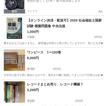
状態が悪くてもOK！最大限買取します
プリフラ
Ad
【オンライン決済・配送可】2026 社会福祉士国家
試験 模擬問題集 中央法規
1,000円
大阪駅
8月9日
書き込みなどはありません。 解答編は本体から取り外していますので、気になる方は
大阪
大阪駅
就職、資格
社会福祉士国家試験
ワンピース 1〜103巻
8,000円
豊津駅
8月9日
大学生の息子が買い集めたものです。扉付きの棚に収納してましたので日焼けはありま
大阪
吹田市
豊津駅
マンガ、コミック、アニメ
レコードまとめ売り、レコード機械？
3,200円
恩智駅
8月8日