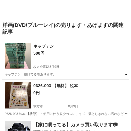
洋画(DVD/ブルーレイ)の売ります・あげますの関連
記事
キャプテン
500円
枚方公園駅
8月9日
キャプテン 抜けてる巻あります。
大阪
高槻市
枚方公園駅
マンガ、コミック、アニメ
0626-003 【無料】 絵本
0円
枚方市
8月9日
0626-003 絵本 【状態】 ・使用に伴う多少のスレ、キズ、落としきれない汚れなど
大阪
枚方市
絵本
現地
【家に眠ってる】カメラ買い取ります📷