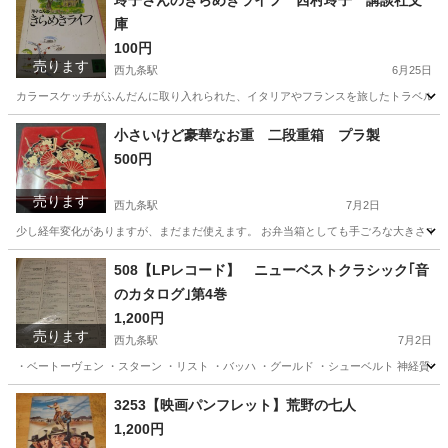
玲子さんのきらめきライフ 西村玲子 講談社文
庫
100円
売ります
西九条駅
6月25日
カラースケッチがふんだんに取り入れられた、イタリアやフランスを旅したトラベルエ
大阪
大阪市
西九条駅
文芸
フランス
小さいけど豪華なお重 二段重箱 プラ製
500円
売ります
西九条駅
7月2日
少し経年変化がありますが、まだまだ使えます。 お弁当箱としても手ごろな大きさです。 縦
大阪
大阪市
西九条駅
その他
重箱
508【LPレコード】 ニューベストクラシック｢音
のカタログ｣第4巻
1,200円
売ります
西九条駅
7月2日
・ベートーヴェン ・スターン ・リスト ・バッハ ・グールド ・シューベルト 神経質
大阪
大阪市
西九条駅
その他
LPレコード
3253【映画パンフレット】荒野の七人
1,200円