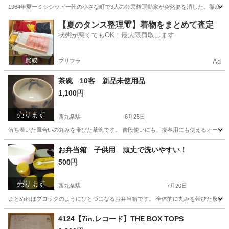
1964年夏ーミシシッピー州の小さな町で3人の公民権運動家が突然姿を消した。徹底
大阪
大阪市
西九条駅
DVD/ブルーレイ
【夏のタンス整理👘】着物をまとめて査定
状態が悪くてもOK！最大限買取します
プリフラ
Ad
茶碗 10客 新品未使用品
1,100円
売ります
西九条駅
6月25日
落ち着いた風合いの丸みを帯びた茶碗です。 普段使いにも、接客用にも使えるオーソドック
大阪
大阪市
西九条駅
食器
茶碗
お弁当箱 子供用 頑丈で洗いやすい！
500円
売ります
西九条駅
7月20日
まとめればブロックのようにひとつになるお弁当箱です。 全体的に丸みを帯びた形状
大阪
大阪市
西九条駅
食器
弁当箱
4124【7in.レコード】THE BOX TOPS