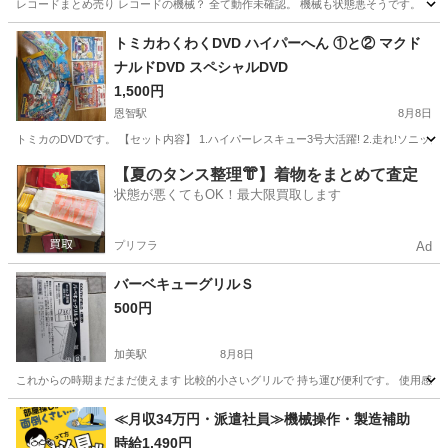
レコードまとめ売り レコードの機械？ 全て動作未確認。 機械も状態悪そうです。
大阪
八尾市
恩智駅
その他
レコード
トミカわくわくDVD ハイパーへん ①と② マクド
ナルドDVD スペシャルDVD
1,500円
恩智駅
8月8日
トミカのDVDです。 【セット内容】 1.ハイパーレスキュー3号大活躍! 2.走れ!ソニッ
大阪
八尾市
恩智駅
DVD/ブルーレイ
DVD
【夏のタンス整理👘】着物をまとめて査定
状態が悪くてもOK！最大限買取します
プリフラ
Ad
バーベキューグリルＳ
500円
加美駅
8月8日
これからの時期まだまだ使えます 比較的小さいグリルで 持ち運び便利です。 使用感あ
大阪
大阪市
加美駅
本/CD/DVD
≪月収34万円・派遣社員≫機械操作・製造補助
時給1,490円