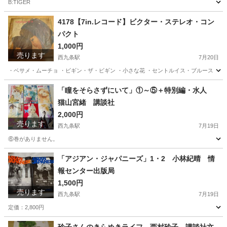
B:TIGER
大阪
大阪市
西九条駅
その他
レコード
4178【7in.レコード】ビクター・ステレオ・コン
パクト
1,000円
売ります
西九条駅
7月20日
・ベサメ・ムーチョ ・ビギン・ザ・ビギン ・小さな花 ・セントルイス・ブルース
大阪
大阪市
西九条駅
その他
ビクター
「瞳をそらさずにいて」①～⑤＋特別編・水人
猫山宮緒 講談社
2,000円
売ります
西九条駅
7月19日
⑥巻がありません。
大阪
大阪市
西九条駅
マンガ、コミック、アニメ
「アジアン・ジャパニーズ」1・2 小林紀晴 情
報センター出版局
1,500円
売ります
西九条駅
7月19日
定価：2,800円
大阪
大阪市
西九条駅
文芸
アジアン