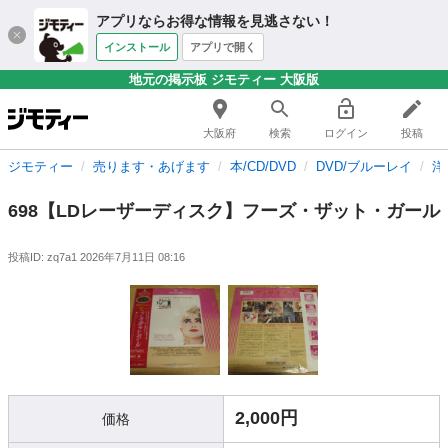
アプリならお得な情報を見逃さない！
インストール
アプリで開く
地元の掲示板 ジモティー 大阪版
大阪府
検索
ログイン
投稿
ジモティー
売ります・あげます
本/CD/DVD
DVD/ブルーレイ
洋
698【LDレーザーディスク】フーズ・ザット・ガール
投稿ID: zq7a1
2026年7月11日 08:16
2,000円
価格