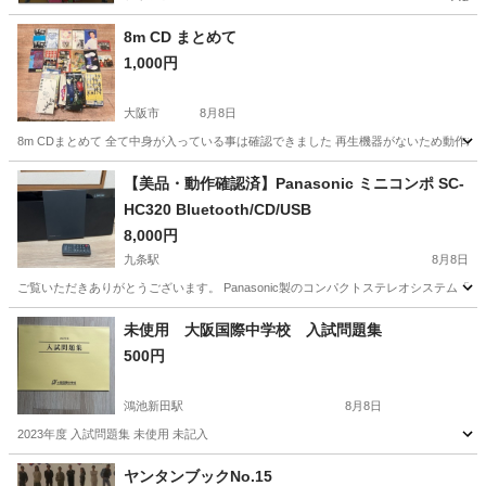
8m CD まとめて
1,000円
大阪市
8月8日
8m CDまとめて 全て中身が入っている事は確認できました 再生機器がないため動作未確
大阪
大阪市
雑誌
すだれ
【美品・動作確認済】Panasonic ミニコンポ SC-
HC320 Bluetooth/CD/USB
8,000円
九条駅
8月8日
ご覧いただきありがとうございます。 Panasonic製のコンパクトステレオシステム「SC-H
大阪
大阪市
九条駅
CD
Bluetooth
未使用 大阪国際中学校 入試問題集
500円
鴻池新田駅
8月8日
2023年度 入試問題集 未使用 未記入
大阪
東大阪市
鴻池新田駅
参考書
入試問題
ヤンタンブックNo.15