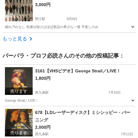
3,000円
野江駅
8月8日
破れ汚れなし 色褪せ除けばほぼ新品の希少な一冊 手渡しのみ
大阪
大阪市
野江駅
雑誌
汚れ
もっと見る
バーバラ・プロフ必読
さんのその他の投稿記事：
3161【VHSビデオ】George Strail／LIVE！
1,800円
売ります
西九条駅
7月10日
George Strail／LIVE！
大阪
大阪市
西九条駅
その他
VHS
678【LDレーザーディスク】ミシシッピー・バー
ニング
2,000円
売ります
西九条駅
7月11日