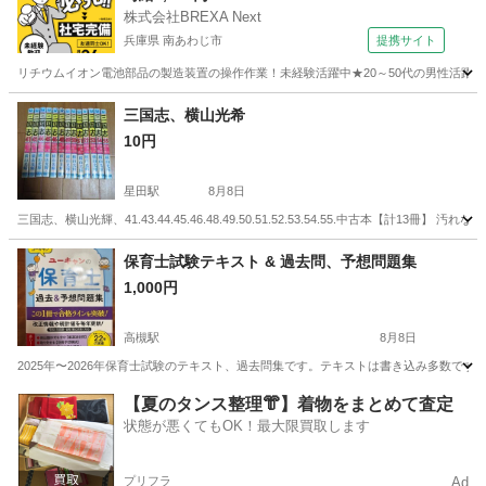
株式会社BREXA Next
兵庫県 南あわじ市
提携サイト
リチウムイオン電池部品の製造装置の操作作業！未経験活躍中★20～50代の男性活躍中
兵庫
南あわじ市
その他
三国志、横山光希
10円
星田駅
8月8日
三国志、横山光輝、41.43.44.45.46.48.49.50.51.52.53.54.55.中古本【計13冊】 
大阪
交野市
星田駅
マンガ、コミック、アニメ
保育士試験テキスト & 過去問、予想問題集
1,000円
高槻駅
8月8日
2025年〜2026年保育士試験のテキスト、過去問集です。テキストは書き込み多数で
大阪
高槻市
高槻駅
就職、資格
過去問
【夏のタンス整理👘】着物をまとめて査定
状態が悪くてもOK！最大限買取します
プリフラ
Ad