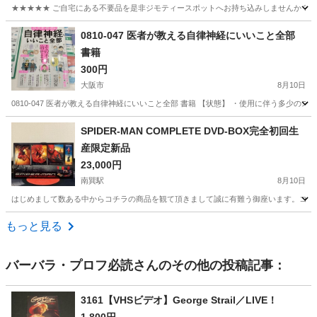
★★★★★ ご自宅にある不要品を是非ジモティースポットへお持ち込みしませんか？ 家
大阪
岸和田市
参考書
3級
0810-047 医者が教える自律神経にいいこと全部
書籍
300円
大阪市
8月10日
0810-047 医者が教える自律神経にいいこと全部 書籍 【状態】 ・使用に伴う多少
大阪
大阪市
その他
書籍
SPIDER-MAN COMPLETE DVD-BOX完全初回生
産限定新品
23,000円
南巽駅
8月10日
はじめまして数ある中からコチラの商品を観て頂きまして誠に有難う御座います。コチラの
大阪
大阪市
南巽駅
DVD/ブルーレイ
もっと見る
バーバラ・プロフ必読
さんのその他の投稿記事：
3161【VHSビデオ】George Strail／LIVE！