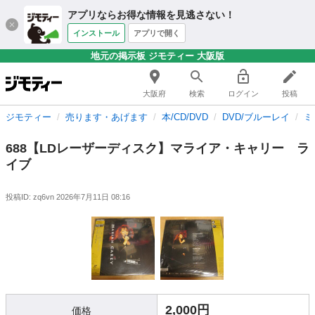
アプリならお得な情報を見逃さない！
インストール
アプリで開く
地元の掲示板 ジモティー 大阪版
大阪府
検索
ログイン
投稿
ジモティー
売ります・あげます
本/CD/DVD
DVD/ブルーレイ
ミ
688【LDレーザーディスク】マライア・キャリー ラ
イブ
投稿ID: zq6vn
2026年7月11日 08:16
2,000円
価格