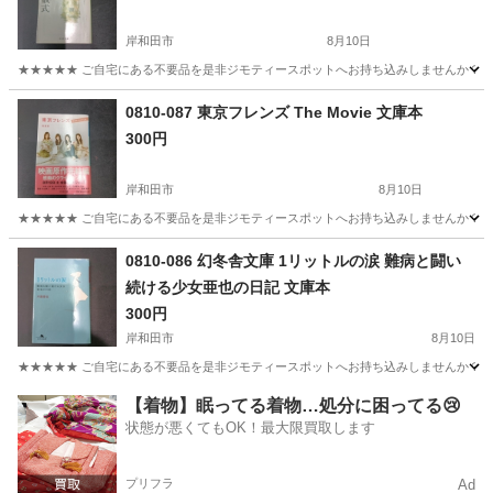
岸和田市
8月10日
★★★★★ ご自宅にある不要品を是非ジモティースポットへお持ち込みしませんか？ 家
大阪
岸和田市
文芸
博士の愛した数式
0810-087 東京フレンズ The Movie 文庫本
300円
岸和田市
8月10日
★★★★★ ご自宅にある不要品を是非ジモティースポットへお持ち込みしませんか？ 家
大阪
岸和田市
文芸
文庫本
0810-086 幻冬舎文庫 1リットルの涙 難病と闘い
続ける少女亜也の日記 文庫本
300円
岸和田市
8月10日
★★★★★ ご自宅にある不要品を是非ジモティースポットへお持ち込みしませんか？ 家
大阪
岸和田市
文芸
日記
【着物】眠ってる着物…処分に困ってる😢
状態が悪くてもOK！最大限買取します
プリフラ
Ad