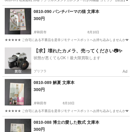
0810-072 呪術廻戦 18巻 アクリルスタンドカレンダー付き同梱版 コミック 【状
大阪
大阪市
マンガ、コミック、アニメ
呪術廻戦
0810-090 パンチパーマの猫 文庫本
300円
岸和田市
8月10日
★★★★★ ご自宅にある不要品を是非ジモティースポットへお持ち込みしませんか？ 家
大阪
岸和田市
文芸
文庫本
【求】壊れたカメラ、売ってください📷✨
状態が悪くてもOK！最大限買取します
プリフラ
Ad
0810-089 解夏 文庫本
300円
岸和田市
8月10日
★★★★★ ご自宅にある不要品を是非ジモティースポットへお持ち込みしませんか？ 家
大阪
岸和田市
文芸
文庫本
0810-088 博士の愛した数式 文庫本
300円