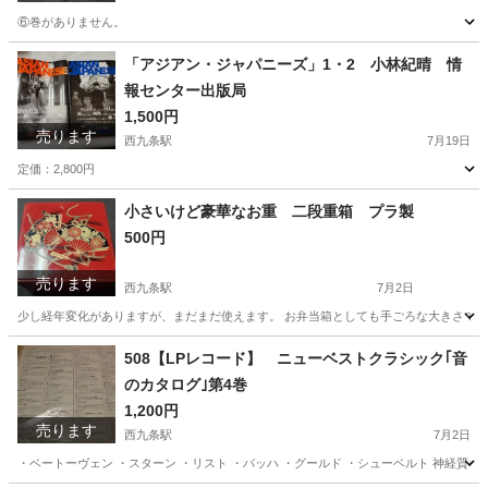
⑥巻がありません。
大阪
大阪市
西九条駅
マンガ、コミック、アニメ
「アジアン・ジャパニーズ」1・2 小林紀晴 情
報センター出版局
1,500円
売ります
西九条駅
7月19日
定価：2,800円
大阪
大阪市
西九条駅
文芸
アジアン
小さいけど豪華なお重 二段重箱 プラ製
500円
売ります
西九条駅
7月2日
少し経年変化がありますが、まだまだ使えます。 お弁当箱としても手ごろな大きさです。 縦
大阪
大阪市
西九条駅
その他
重箱
508【LPレコード】 ニューベストクラシック｢音
のカタログ｣第4巻
1,200円
売ります
西九条駅
7月2日
・ベートーヴェン ・スターン ・リスト ・バッハ ・グールド ・シューベルト 神経質