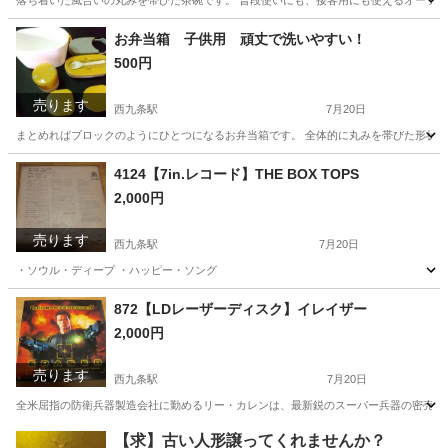
落ち着いた風合いの丸みを帯びた茶碗です。 普段使いにも、接客用にも使えるオーソドック
大阪
大阪市
西九条駅
食器
茶碗
お弁当箱 子供用 頑丈で洗いやすい！
500円
売ります
西九条駅
7月20日
まとめればブロックのようにひとつになるお弁当箱です。 全体的に丸みを帯びた形状
大阪
大阪市
西九条駅
食器
弁当箱
4124【7in.レコード】THE BOX TOPS
2,000円
売ります
西九条駅
7月20日
・ソウル・ディープ ・ハッピー・ソング
大阪
大阪市
西九条駅
その他
レコード
872【LDレーザーディスク】イレイザー
2,000円
売ります
西九条駅
7月20日
全米屈指の防衛兵器製造会社に勤めるリー・カレンは、最新鋭のスーパー兵器の密売計画
大阪
大阪市
西九条駅
DVD/ブルーレイ
レーザーディスク
【求】古い人形譲ってくれませんか？