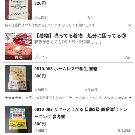
320円
東三国駅
8月10日
猫の保護団体の寄付集めをしています よろしくお願いします
大阪
大阪市
東三国駅
文芸
よろしくお願いします
【着物】眠ってる着物…処分に困ってる😢
状態が悪くてもOK！最大限買取します
プリフラ
Ad
0810-083 ホームレス中学生 書籍
300円
岸和田市
8月10日
★★★★★ ご自宅にある不要品を是非ジモティースポットへお持ち込みしませんか？ 家
大阪
岸和田市
文芸
書籍
0810-082 サクッとうかる 日商3級 商業簿記 トレ
ーニング 参考書
300円
岸和田市
8月10日