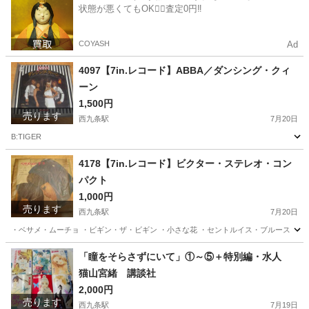
状態が悪くてもOK🙆‍♀️査定0円‼️
COYASH
Ad
4097【7in.レコード】ABBA／ダンシング・クィ
ーン
1,500円
売ります
西九条駅
7月20日
B:TIGER
大阪
大阪市
西九条駅
その他
レコード
4178【7in.レコード】ビクター・ステレオ・コン
パクト
1,000円
売ります
西九条駅
7月20日
・ベサメ・ムーチョ ・ビギン・ザ・ビギン ・小さな花 ・セントルイス・ブルース
大阪
大阪市
西九条駅
その他
ビクター
「瞳をそらさずにいて」①～⑤＋特別編・水人
猫山宮緒 講談社
2,000円
売ります
西九条駅
7月19日