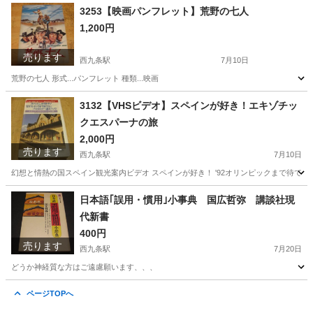
大阪
大阪市
西九条駅
その他
LPレコード
3253【映画パンフレット】荒野の七人
1,200円
売ります
西九条駅
7月10日
荒野の七人 形式...パンフレット 種類...映画
大阪
大阪市
西九条駅
その他
種類
3132【VHSビデオ】スペインが好き！エキゾチッ
クエスパーナの旅
2,000円
売ります
西九条駅
7月10日
幻想と情熱の国スペイン観光案内ビデオ スペインが好き！ '92オリンピックまで待てな
大阪
大阪市
西九条駅
その他
スペイン
日本語｢誤用・慣用｣小事典 国広哲弥 講談社現
代新書
400円
売ります
西九条駅
7月20日
どうか神経質な方はご遠慮願います、、、
大阪
大阪市
西九条駅
語学、辞書
ページTOPへ