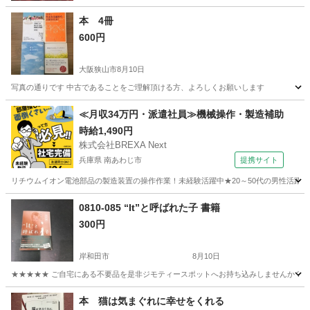
本 4冊
600円
大阪狭山市
8月10日
写真の通りです 中古であることをご理解頂ける方、よろしくお願いします
大阪
大阪狭山市
本/CD/DVD
通り
≪月収34万円・派遣社員≫機械操作・製造補助
時給1,490円
株式会社BREXA Next
兵庫県 南あわじ市
提携サイト
リチウムイオン電池部品の製造装置の操作作業！未経験活躍中★20～50代の男性活躍中
兵庫
南あわじ市
その他
0810-085 “It”と呼ばれた子 書籍
300円
岸和田市
8月10日
★★★★★ ご自宅にある不要品を是非ジモティースポットへお持ち込みしませんか？ 家
大阪
岸和田市
文芸
書籍
本 猫は気まぐれに幸せをくれる