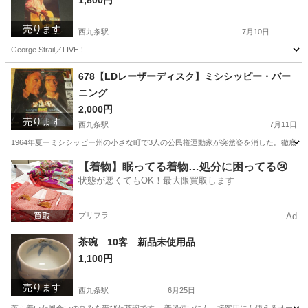
1,800円
売ります
西九条駅
7月10日
George Strail／LIVE！
大阪
大阪市
西九条駅
その他
VHS
678【LDレーザーディスク】ミシシッピー・バー
ニング
2,000円
売ります
西九条駅
7月11日
1964年夏ーミシシッピー州の小さな町で3人の公民権運動家が突然姿を消した。徹底
大阪
大阪市
西九条駅
DVD/ブルーレイ
【着物】眠ってる着物…処分に困ってる😢
状態が悪くてもOK！最大限買取します
プリフラ
Ad
茶碗 10客 新品未使用品
1,100円
売ります
西九条駅
6月25日