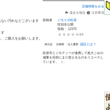
店舗情報をみる
違反を報告
注意事項
投稿者
ジモスポ松原
ない汚れなどございます

性別非公開
投稿： 
12375
す

0.0
、ご購入をお願いします。

認証とは
身分証
古物商
法人書類
松原市とジモティーが連携して粗⼤ごみの
減量を⽬的にまだ使えるものをリユースし
ています。 （...