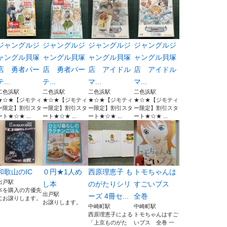
ジャングルジ
ジャングルジ
ジャングルジ
ジャングルジ
ャングル貝塚
ャングル貝塚
ャングル貝塚
ャングル貝塚
店 勇者パー
店 勇者パー
店 アイドル
店 アイドル
テ...
テ...
マ...
マ...
二色浜駅
二色浜駅
二色浜駅
二色浜駅
★☆★【ジモティ
★☆★【ジモティ
★☆★【ジモティ
★☆★【ジモティ
ー限定】割引スタ
ー限定】割引スタ
ー限定】割引スタ
ー限定】割引スタ
ート★☆★ ...
ート★☆★ ...
ート★☆★ ...
ート★☆★ ...
和歌山のIC
０円★1人め
西原理恵子 も
トモちゃんは
出戸駅
し本
のがたりシリ
すごいブス
本を購入の方優先
出戸駅
ーズ 4冊セ...
全巻
にお譲りします。
お譲りします。
中崎町駅
中崎町駅
西原理恵子による
トモちゃんはすご
「上京ものがた
いブス 全巻 一