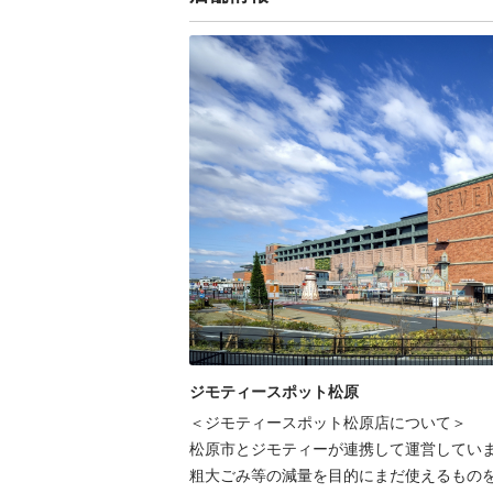
ジモティースポット松原
＜ジモティースポット松原店について＞

松原市とジモティーが連携して運営していま
粗⼤ごみ等の減量を⽬的にまだ使えるものを