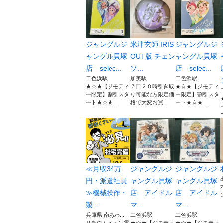
ジャングルジ
米津玄師 IRIS
ジャングルジ
ャングル貝塚
OUT版 チェン
ャングル貝塚
店 selec...
ソ...
店 selec...
二色浜駅
加美駅
二色浜駅
★☆★【ジモティ
７日２０時引き取
★☆★【ジモティ
ー限定】割引スタ
り可能な方限定価
ー限定】割引スタ
ート★☆★ ...
格で大変お買...
ート★☆★ ...
≪月収34万
ジャングルジ
ジャングルジ
円・派遣社員
ャングル貝塚
ャングル貝塚
≫機械操作・
店 アイドル
店 アイドル
製...
マ...
マ...
兵庫県 南あわ...
二色浜駅
二色浜駅
リチウムイオン電
★☆★【ジモティ
★☆★【ジモティ