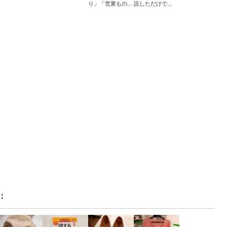
り」「営業もの...
読しただけで...
：