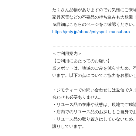
たくさん品物がありますのでお気軽にご来場
家具家電などの不要品の持ち込みも大歓迎！
https://jmty.jp/about/jmtyspot_matsubara
＝＝＝＝＝＝＝＝＝＝＝＝＝＝＝＝＝＝＝＝
＜ご利用案内＞

【ご利用にあたってのお願い】

当スポットは、地域のごみを減らすため、
います。以下の点についてご協力をお願いし
・ジモティーでの問い合わせには返信でき
合わせも必要ありません。

・リユース品の在庫や状態は、現地でご確認
・店内でのリユース品のお探しもご自身でお
・リユース品の取り置きはしていないため
譲りしています。
