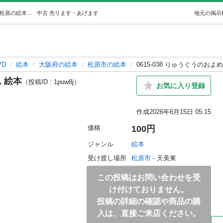
0615-038 りゅうぐうのおよめさん 絵本 (ジモスポ松原) 松原の絵本の中古あげます・譲ります｜ジモティーで不用品の処分
中古
売ります・あげます
地元の掲示
VD
絵本
大阪府の絵本
松原市の絵本
0615-038 りゅうぐうのおよ
ん 絵本
（投稿ID : 1puw8j）
お気に入り登録
作成
2026年6月15日 05:15
価格
100円
ジャンル
絵本
受け渡し場所
松原市
 - 天美東
この投稿はお問い合わせを受
け付けておりません。
投稿の詳細の確認や商品の購
入は、直接ご来店ください。