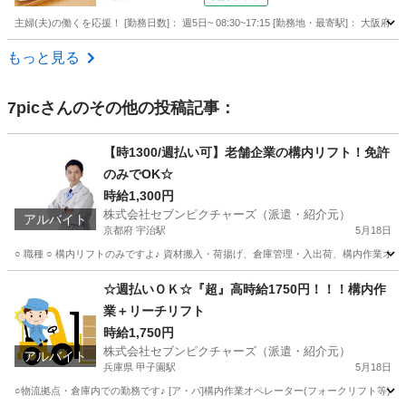
主婦(夫)の働くを応援！ [勤務日数]： 週5日~ 08:30~17:15 [勤務地・最寄駅]： 
大阪
大阪市
営業
もっと見る
7pic
さんのその他の投稿記事：
【時1300/週払い可】老舗企業の構内リフト！免許
のみでOK☆
時給1,300円
株式会社セブンピクチャーズ（派遣・紹介元）
アルバイト
京都府 宇治駅
5月18日
○ 職種 ○ 構内リフトのみですよ♪ 資材搬入・荷揚げ、倉庫管理・入出荷、構内作業オペレータ
京都
宇治市
宇治駅
倉庫
リフト
☆週払いＯＫ☆『超』高時給1750円！！！構内作
業＋リーチリフト
時給1,750円
株式会社セブンピクチャーズ（派遣・紹介元）
アルバイト
兵庫県 甲子園駅
5月18日
○物流拠点・倉庫内での勤務です♪ [ア・パ]構内作業オペレーター(フォークリフト等)、倉庫