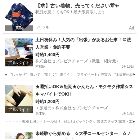
兵庫
西宮市
甲子園駅
倉庫
リフト
【求】古い着物、売ってください👘✨
状態が悪くてもOK！最大限買取します
プリフラ
Ad
土日祝休み！人気の「出張」があるお仕事！＠法
人営業・免許不要
時給1,400円
株式会社セブンピクチャーズ（派遣・紹介元）
アルバイト
本町駅
5月18日
■ "しっかり" 稼いで "楽しく" 働こう！ プライベートも充実の "土日祝休み"
大阪
大阪市
本町駅
営業
★週払いOK＆短期★かんたん・モクモク作業☆ス
キマバイトでOK!!
時給1,200円
＜派遣元＞株式会社セブンピクチャーズ
アルバイト
茨木駅
5月18日
＝＝＝＝＝職種 仕分け・シール貼り、品出し(ピッキング)、製造スタッフ(組立・加工等) ＝＝
大阪
茨木市
茨木駅
工場
大阪
茨木市
茨木市駅
未経験から始める ☆大手コールセンター ☆ノ