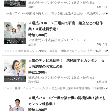
株式会社セブンピクチャーズ（派遣・紹介元）
正社員
福駅
5月18日
【中型ドライバー×高待遇＆高収入】プリクラ機の配送＠正社員♪ 【業績好調につき久々
大阪
大阪市
福駅
ドライバー
＜週払いOK！＞工場内で研磨・組立などの軽作
業！＠正社員予定！
時給1,300円
＜派遣元＞株式会社セブンピクチャーズ
アルバイト
放出駅
5月18日
＝＝＝＝＝職種 製造スタッフ(組立・加工等)、機械オペレーション(汎用・NC等)、梱包 ＝＝＝
大阪
大阪市
放出駅
軽作業
大阪
大阪市
今福鶴見駅
人気のテレビ局勤務！ 未経験でもカンタン ☆
日時調整のお電話のみ
軽作業
検査キット
時給1,200円
株式会社セブンピクチャーズ（派遣・紹介元）
アルバイト
忍ケ丘駅
5月18日
☆☆☆ 職種 ☆☆☆ コールセンター 主なお仕事は業者間の電話対応（日時調整）！ 大手
大阪
四條畷市
忍ケ丘駅
テレアポ
カンタン
＝週払い＝ コピー機や複合機の開梱作業！誰でも
カンタン軽作業！
時給1,200円