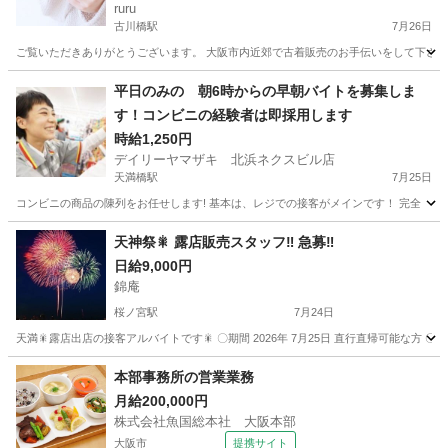
ruru
古川橋駅
7月26日
ご覧いただきありがとうございます。 大阪市内近郊で古着販売のお手伝いをして下さる方を
大阪
門真市
古川橋駅
その他
古着
平日のみの 朝6時からの早朝バイトを募集しま
す！コンビニの経験者は即採用します
時給1,250円
デイリーヤマザキ 北浜ネクスビル店
天満橋駅
7月25日
コンビニの商品の陳列をお任せします! 基本は、レジでの接客がメインです！ 完全 土
大阪
大阪市
天満橋駅
コンビニ
正月
天神祭🎇 露店販売スタッフ‼️ 急募‼️
日給9,000円
錦庵
桜ノ宮駅
7月24日
天満🎇露店出店の接客アルバイトです🎇 〇期間 2026年 7月25日 直行直帰可能な方 〇時間 16時〜22
大阪
大阪市
桜ノ宮駅
販売
露店
本部事務所の営業業務
月給200,000円
株式会社魚国総本社 大阪本部
大阪市
提携サイト