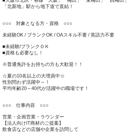
■大阪市北区・各線「大阪」「梅田」「東梅田」「西梅田」
「北新地」駅から地下道で直結！

○○○　対象となる方・資格　○○○

未経験OK / ブランクOK / OAスキル不要 / 英語力不要

■未経験/ブランクＯＫ

■資格も必要なし！

※普通免許をお持ちの方も大歓迎！！

☆夏の10名以上の大増員中☆

性別問わず活躍中～！

平均年齢20～40代が活躍中の職場です！

○○○　仕事内容　○○○

営業・企画営業・ラウンダー

【法人向けIT商材のご提案】

飲食店などの店舗や企業を訪問して
