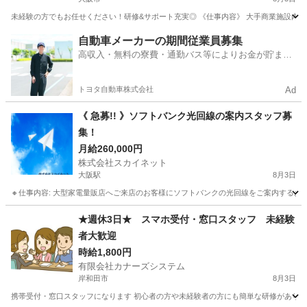
未経験の方でもお任せください！研修&サポート充実◎ 《仕事内容》 大手商業施設内の
大阪
大阪市
携帯ショップ
スタッフ
自動車メーカーの期間従業員募集
高収入・無料の寮費・通勤バス等によりお金が貯まり
やすい環境
トヨタ自動車株式会社
Ad
《 急募!! 》ソフトバンク光回線の案内スタッフ募
集！
月給260,000円
株式会社スカイネット
大阪駅
8月3日
🔸仕事内容: 大型家電量販店へご来店のお客様にソフトバンクの光回線をご案内するお仕事
大阪
大阪市
大阪駅
その他
大阪
大阪市
天王寺駅
★週休3日★ スマホ受付・窓口スタッフ 未経験
者大歓迎
その他
ソフトバンク光
時給1,800円
有限会社カナーズシステム
岸和田市
8月3日
携帯受付・窓口スタッフになります 初心者の方や未経験者の方にも簡単な研修があります