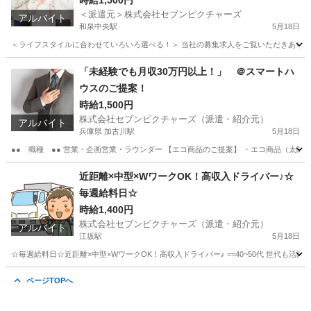
時給1,500円
＜派遣元＞株式会社セブンピクチャーズ
アルバイト
和泉中央駅
5月18日
＜ライフスタイルに合わせていろいろ選べる！＞ 当社の募集求人をご覧いただきありがと
大阪
和泉市
和泉中央駅
仕分け
大阪
岸和田市
「未経験でも月収30万円以上！」 ＠スマートハ
ウスのご提案！
東岸和田駅
仕分け
カンタン
時給1,500円
株式会社セブンピクチャーズ（派遣・紹介元）
アルバイト
兵庫県 加古川駅
5月18日
●● 職種 ●● 営業・企画営業・ラウンダー 【エコ商品のご提案】 ・エコ商品（太陽光
兵庫
加古川市
加古川駅
営業
蓄電池
近距離×中型×WワークOK！高収入ドライバー♪☆
毎週給料日☆
時給1,400円
株式会社セブンピクチャーズ（派遣・紹介元）
アルバイト
江坂駅
5月18日
☆毎週給料日☆近距離×中型×WワークOK！高収入ドライバー♪ ==40~50代 世代も活
大阪
豊中市
江坂駅
ドライバー
ページTOPへ