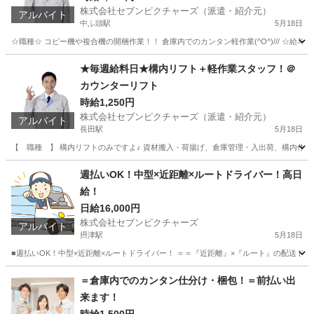
株式会社セブンピクチャーズ（派遣・紹介元）
アルバイト
中ふ頭駅
5月18日
☆職種☆ コピー機や複合機の開梱作業！！ 倉庫内でのカンタン軽作業(^O^)/// ☆給与☆ 
大阪
大阪市
中ふ頭駅
倉庫
ATC
★毎週給料日★構内リフト＋軽作業スタッフ！＠
カウンターリフト
時給1,250円
株式会社セブンピクチャーズ（派遣・紹介元）
アルバイト
長田駅
5月18日
【 職種 】 構内リフトのみですよ♪ 資材搬入・荷揚げ、倉庫管理・入出荷、構内作業オペレー
大阪
東大阪市
長田駅
倉庫
リフト
週払いOK！中型×近距離×ルートドライバー！高日
給！
日給16,000円
株式会社セブンピクチャーズ
アルバイト
摂津駅
5月18日
■週払いOK！中型×近距離×ルートドライバー！ ＝＝『近距離』×『ルート』の配送ドラ
大阪
摂津市
摂津駅
ドライバー
＝倉庫内でのカンタン仕分け・梱包！＝前払い出
来ます！