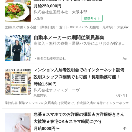
月給250,000円
株式会社魚国総本社 大阪本部
大阪市
提携サイト
主婦(夫)の働くを応援！ [勤務日数]： 週5日~ 08:30~17:15 [勤務地・最寄駅]： 大
大阪
大阪市
営業
自動車メーカーの期間従業員募集
高収入・無料の寮費・通勤バス等によりお金が貯まり
やすい環境
トヨタ自動車株式会社
Ad
マンション入居者説明会でのインターネット設備
説明スタッフ📺副業でも可能！長期勤務可能！
時給1,500円
株式会社オフィスグローヴ
泉佐野駅
7月27日
業務内容 新築マンションの入居者向け説明会で、住宅購入者の皆様にインターネット設
大阪
泉佐野市
泉佐野駅
販売
スタッフ
急募★スマホでのお洋服の撮影★お洋服好きさん
大歓迎★在宅OK★スキマ時間に(^^)
月給8000円〜