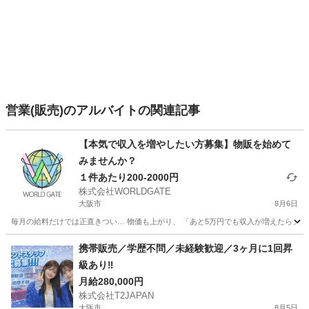
営業(販売)のアルバイトの関連記事
【本気で収入を増やしたい方募集】物販を始めて
みませんか？
１件あたり200-2000円
株式会社WORLDGATE
大阪市
8月6日
毎月の給料だけでは正直きつい… 物価も上がり、 「あと5万円でも収入が増えたら」 
大阪
大阪市
アパレル
ネット
携帯販売／学歴不問／未経験歓迎／3ヶ月に1回昇
級あり‼️
月給280,000円
株式会社T2JAPAN
大阪市
8月5日