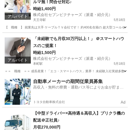
ルマ無！問合せ対応♪
工場
時給1,400円
株式会社セブンピクチャーズ（派遣・紹介元）
アルバイト
天王寺駅
5月18日
【 職種 】 就業先は大手 ケーブルＴＶ会社です！ 約400名在籍の 超大型コールセンターで
大阪
大阪市
天王寺駅
テレアポ
「未経験でも月収30万円以上！」 ＠スマートハウ
スのご提案！
時給1,500円
株式会社セブンピクチャーズ（派遣・紹介元）
アルバイト
本町駅
5月18日
＝＝ 職種 ＝＝ 成長産業！「エコ・スマートハウス」業界！ 未経験入社実績多数！居
大阪
大阪市
本町駅
営業
自動車メーカーの期間従業員募集
高収入・無料の寮費・通勤バス等によりお金が貯まり
やすい環境
トヨタ自動車株式会社
Ad
【中型ドライバー×高待遇＆高収入】プリクラ機の
配送＠正社員♪
月収270,000円