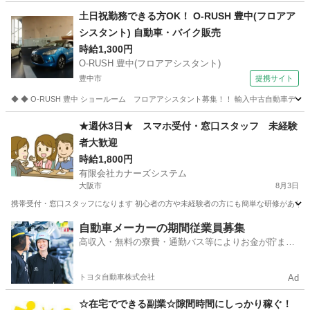
大阪
岸和田市
携帯ショップ
スタッフ
土日祝勤務できる方OK！ O-RUSH 豊中(フロアア
シスタント) 自動車・バイク販売
時給1,300円
O-RUSH 豊中(フロアアシスタント)
豊中市
提携サイト
◆ ◆ O-RUSH 豊中 ショールーム フロアアシスタント募集！！ 輸入中古自動車デ
大阪
豊中市
その他
★週休3日★ スマホ受付・窓口スタッフ 未経験
者大歓迎
時給1,800円
有限会社カナーズシステム
大阪市
8月3日
携帯受付・窓口スタッフになります 初心者の方や未経験者の方にも簡単な研修があります
大阪
大阪市
携帯ショップ
スタッフ
自動車メーカーの期間従業員募集
高収入・無料の寮費・通勤バス等によりお金が貯まり
やすい環境
トヨタ自動車株式会社
Ad
☆在宅でできる副業☆隙間時間にしっかり稼ぐ！