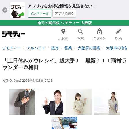
アプリならお得な情報を見逃さない！
インストール
アプリで開く
地元の掲示板 ジモティー 大阪版
大阪府
検索
ログイン
投稿
ジモティー
アルバイト
販売
営業
大阪府の営業
大阪市の営業
「土日休みがウレシイ」超大手！ 最新！ＩＴ商材ラ
ウンダー＠梅田
投稿ID: 9ogt9
2026年5月18日 04:36