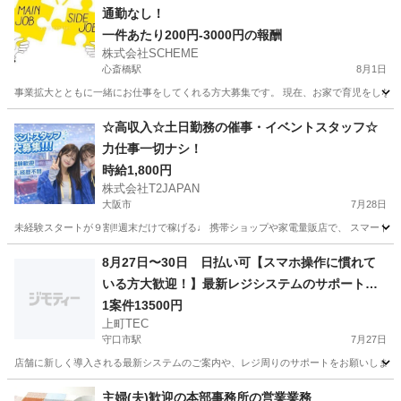
通勤なし！
一件あたり200円‐3000円の報酬
株式会社SCHEME
心斎橋駅
8月1日
事業拡大とともに一緒にお仕事をしてくれる方大募集です。 現在、お家で育児をしながら
大阪
大阪市
心斎橋駅
その他
給料
☆高収入☆土日勤務の催事・イベントスタッフ☆
力仕事一切ナシ！
時給1,800円
株式会社T2JAPAN
大阪市
7月28日
未経験スタートが９割‼︎週末だけで稼げる♩ 携帯ショップや家電量販店で、 スマート
大阪
大阪市
携帯ショップ
スタッフ
8月27日〜30日 日払い可【スマホ操作に慣れて
いる方大歓迎！】最新レジシステムのサポート＆
ご案内スタッフ♪
1案件13500円
上町TEC
守口市駅
7月27日
店舗に新しく導入される最新システムのご案内や、レジ周りのサポートをお願いします！ ​お
大阪
守口市
守口市駅
スーパー
スタッフ
主婦(夫)歓迎の本部事務所の営業業務