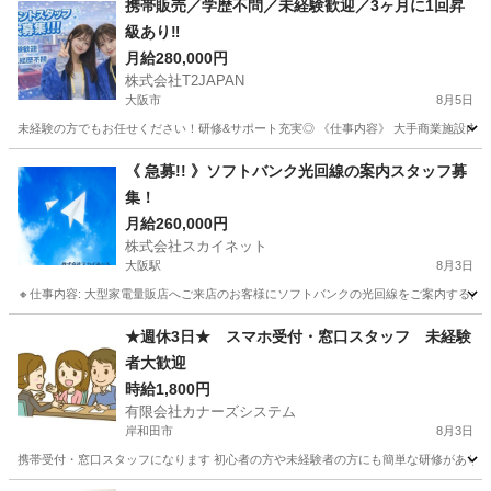
携帯販売／学歴不問／未経験歓迎／3ヶ月に1回昇
級あり‼️
月給280,000円
株式会社T2JAPAN
大阪市
8月5日
未経験の方でもお任せください！研修&サポート充実◎ 《仕事内容》 大手商業施設内の
大阪
大阪市
携帯ショップ
スタッフ
《 急募!! 》ソフトバンク光回線の案内スタッフ募
集！
月給260,000円
株式会社スカイネット
大阪駅
8月3日
🔸仕事内容: 大型家電量販店へご来店のお客様にソフトバンクの光回線をご案内するお仕事
大阪
大阪市
大阪駅
その他
大阪
大阪市
天王寺駅
★週休3日★ スマホ受付・窓口スタッフ 未経験
者大歓迎
その他
ソフトバンク光
時給1,800円
有限会社カナーズシステム
岸和田市
8月3日
携帯受付・窓口スタッフになります 初心者の方や未経験者の方にも簡単な研修があります