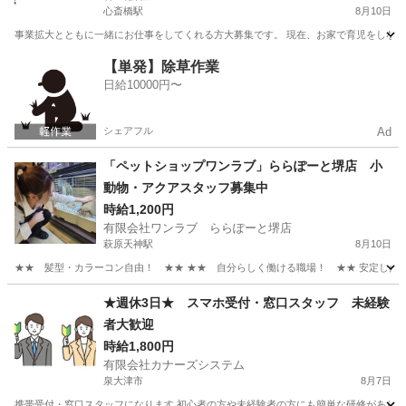
心斎橋駅
8月10日
事業拡大とともに一緒にお仕事をしてくれる方大募集です。 現在、お家で育児をしながら
大阪
大阪市
心斎橋駅
その他
給料
【単発】除草作業
日給10000円〜
シェアフル
Ad
「ペットショップワンラブ」ららぽーと堺店 小
動物・アクアスタッフ募集中
時給1,200円
有限会社ワンラブ ららぽーと堺店
萩原天神駅
8月10日
★★ 髪型・カラーコン自由！ ★★ ★★ 自分らしく働ける職場！ ★★ 安定した会社
大阪
堺市
萩原天神駅
その他
動物
★週休3日★ スマホ受付・窓口スタッフ 未経験
者大歓迎
時給1,800円
有限会社カナーズシステム
泉大津市
8月7日
携帯受付・窓口スタッフになります 初心者の方や未経験者の方にも簡単な研修があります