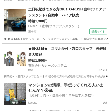
大阪
泉大津市
携帯ショップ
スタッフ
土日祝勤務できる方OK！ O-RUSH 豊中(フロアア
シスタント) 自動車・バイク販売
時給1,300円
O-RUSH 豊中(フロアアシスタント)
豊中市
提携サイト
◆ ◆ O-RUSH 豊中 ショールーム フロアアシスタント募集！！ 輸入中古自動車デ
大阪
豊中市
その他
★週休3日★ スマホ受付・窓口スタッフ 未経験
者大歓迎
時給1,800円
有限会社カナーズシステム
堺市
8月7日
携帯受付・窓口スタッフになります 初心者の方や未経験者の方にも簡単な研修があります
大阪
堺市
携帯ショップ
スタッフ
マンションの清掃、手伝ってくれる人いま
せんか？😭🙏
日給例1万円〜 / 登録不要！高時給求人多数✨
Lacotto
Ad