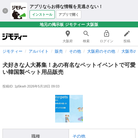
アプリならお得な情報を見逃さない！
インストール
アプリで開く
地元の掲示板 ジモティー 大阪版
大阪府
検索
ログイン
投稿
ジモティー
アルバイト
販売
その他
大阪府のその他
大阪市の
犬好きな人大募集！あの有名なペットイベントで可愛
い韓国製ペット用品販売
投稿ID: 1p5kwh
2026年5月18日 09:03
職種
その他