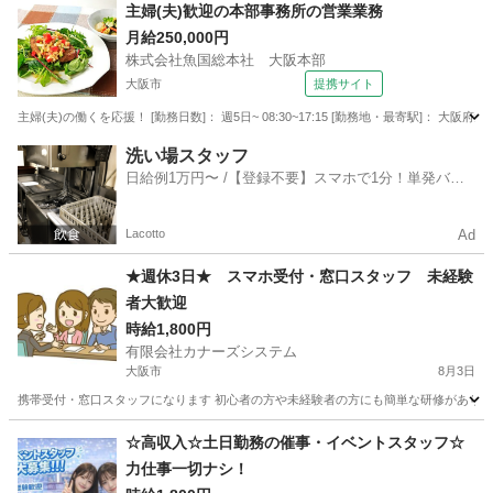
大阪
岸和田市
携帯ショップ
スタッフ
主婦(夫)歓迎の本部事務所の営業業務
月給250,000円
株式会社魚国総本社 大阪本部
大阪市
提携サイト
主婦(夫)の働くを応援！ [勤務日数]： 週5日~ 08:30~17:15 [勤務地・最寄駅]： 大
大阪
大阪市
営業
洗い場スタッフ
日給例1万円〜 /【登録不要】スマホで1分！単発バイ
ト一括検索✨
Lacotto
Ad
★週休3日★ スマホ受付・窓口スタッフ 未経験
者大歓迎
時給1,800円
有限会社カナーズシステム
大阪市
8月3日
携帯受付・窓口スタッフになります 初心者の方や未経験者の方にも簡単な研修があります
大阪
大阪市
携帯ショップ
スタッフ
☆高収入☆土日勤務の催事・イベントスタッフ☆
力仕事一切ナシ！