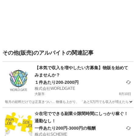
その他(販売)のアルバイトの関連記事
【本気で収入を増やしたい方募集】物販を始めて
みませんか？
１件あたり200-2000円
株式会社WORLDGATE
大阪市
8月10日
毎月の給料だけでは正直きつい… 物価も上がり、 「あと5万円でも収入が増えたら」 
大阪
大阪市
アパレル
ネット
☆在宅でできる副業☆隙間時間にしっかり稼ぐ！
通勤なし！
一件あたり200円‐3000円の報酬
株式会社SCHEME