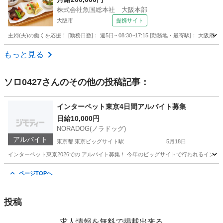
株式会社魚国総本社 大阪本部
大阪市
提携サイト
主婦(夫)の働くを応援！ [勤務日数]： 週5日~ 08:30~17:15 [勤務地・最寄駅]： 
大阪
大阪市
営業
もっと見る
ソロ0427
さんのその他の投稿記事：
インターペット東京4日間アルバイト募集
日給10,000円
NORADOG(ノラドッグ)
アルバイト
東京都 東京ビッグサイト駅
5月18日
インターペット東京2026での アルバイト募集！ 今年のビッグサイトで行われるインター
東京
江東区
東京ビッグサイト駅
その他
スタッフ
ページTOPへ
投稿
求人情報を無料で掲載出来る