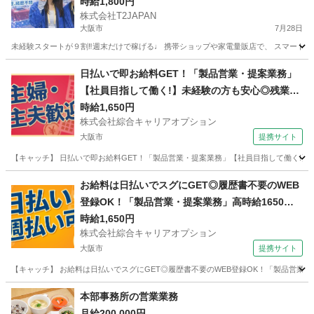
時給1,800円
株式会社T2JAPAN
大阪市
7月28日
未経験スタートが９割‼︎週末だけで稼げる♩ 携帯ショップや家電量販店で、 スマート
大阪
大阪市
携帯ショップ
スタッフ
日払いで即お給料GET！「製品営業・提案業務」
【社員目指して働く!】未経験の方も安心◎残業ほ
ぼナシでプラ充!高時給1650円！
時給1,650円
株式会社綜合キャリアオプション
大阪市
提携サイト
【キャッチ】 日払いで即お給料GET！「製品営業・提案業務」【社員目指して働く!】未
大阪
大阪市
その他
お給料は日払いでスグにGET◎履歴書不要のWEB
登録OK！「製品営業・提案業務」高時給1650
円！大阪府大阪市中央区周辺！20代～40代のスタ
時給1,650円
株式会社綜合キャリアオプション
ッフが多数活躍中★
大阪市
提携サイト
【キャッチ】 お給料は日払いでスグにGET◎履歴書不要のWEB登録OK！「製品営業・提
大阪
大阪市
その他
本部事務所の営業業務
月給200,000円