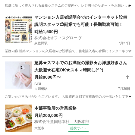
店舗に新しく導入される最新システムのご案内や、レジ周りのサポートをお願いします！ ​お
大阪
守口市
守口市駅
スーパー
スタッフ
マンション入居者説明会でのインターネット設備
説明スタッフ📺副業でも可能！長期勤務可能！
時給1,500円
株式会社オフィスグローヴ
泉佐野駅
7月27日
業務内容 新築マンションの入居者向け説明会で、住宅購入者の皆様にインターネット設
大阪
泉佐野市
泉佐野駅
販売
スタッフ
急募★スマホでのお洋服の撮影★お洋服好きさん
大歓迎★在宅OK★スキマ時間に(^^)
月給8000円〜
ruru
古川橋駅
7月26日
ご覧いただきありがとうございます。 大阪市内近郊で古着販売のお手伝いをして下さる方を
大阪
門真市
古川橋駅
その他
古着
本部事務所の営業業務
月給200,000円
株式会社魚国総本社 大阪本部
大阪市
提携サイト