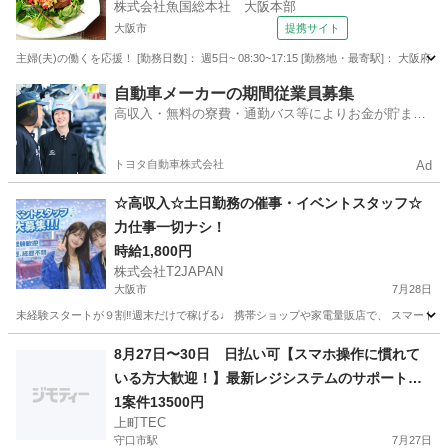
株式会社魚国総本社 大阪本部
大阪市
提携サイト
主婦(夫)の働くを応援！ [勤務日数]： 週5日~ 08:30~17:15 [勤務地・最寄駅]： 大
大阪
大阪市
営業
自動車メーカーの期間従業員募集
高収入・無料の寮費・通勤バス等によりお金が貯まり
やすい環境
トヨタ自動車株式会社
Ad
☆高収入☆土日勤務の催事・イベントスタッフ☆
力仕事一切ナシ！
時給1,800円
株式会社T2JAPAN
大阪市
7月28日
未経験スタートが９割‼︎週末だけで稼げる♩ 携帯ショップや家電量販店で、 スマート
大阪
大阪市
携帯ショップ
スタッフ
8月27日〜30日 日払い可【スマホ操作に慣れて
いる方大歓迎！】最新レジシステムのサポート＆
ご案内スタッフ♪
1案件13500円
上町TEC
守口市駅
7月27日