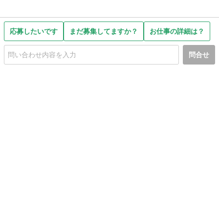
応募したいです
まだ募集してますか？
お仕事の詳細は？
問合せ
初めての方へ
利用規約
プライバシーポリシー
プライバシー・ステートメント
健全化に資する運用方針
お問い合わせ
運営会社
サイトマップ
ご利用ガイド
フリーワードで探す
PC版で表示
都道府県選択
特定商取引法の表示
利用者情報の外部送信について