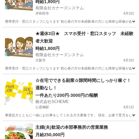
時給1,800円
有限会社カナーズシステム
岸和田市
8月3日
携帯受付・窓口スタッフになります 初心者の方や未経験者の方にも簡単な研修があります
大阪
岸和田市
携帯ショップ
スタッフ
★週休3日★ スマホ受付・窓口スタッフ 未経験
者大歓迎
時給1,800円
有限会社カナーズシステム
大阪市
8月3日
携帯受付・窓口スタッフになります 初心者の方や未経験者の方にも簡単な研修があります
大阪
大阪市
携帯ショップ
スタッフ
☆在宅でできる副業☆隙間時間にしっかり稼ぐ！
通勤なし！
一件あたり200円‐3000円の報酬
株式会社SCHEME
心斎橋駅
8月1日
事業拡大とともに一緒にお仕事をしてくれる方大募集です。 現在、お家で育児をしながら
大阪
大阪市
心斎橋駅
その他
給料
主婦(夫)歓迎の本部事務所の営業業務
月給250,000円