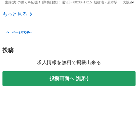
主婦(夫)の働くを応援！ [勤務日数]： 週5日~ 08:30~17:15 [勤務地・最寄駅]： 
大阪
大阪市
営業
もっと見る
ページTOPへ
投稿
求人情報を無料で掲載出来る
投稿画面へ (無料)