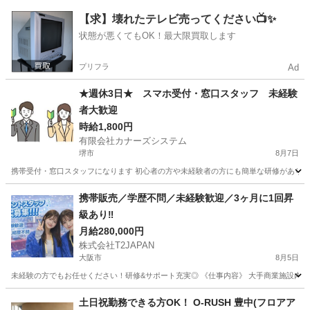
大阪
泉大津市
携帯ショップ
スタッフ
【求】壊れたテレビ売ってください📺✨
状態が悪くてもOK！最大限買取します
プリフラ
Ad
★週休3日★ スマホ受付・窓口スタッフ 未経験
者大歓迎
時給1,800円
有限会社カナーズシステム
堺市
8月7日
携帯受付・窓口スタッフになります 初心者の方や未経験者の方にも簡単な研修があります
大阪
堺市
携帯ショップ
スタッフ
携帯販売／学歴不問／未経験歓迎／3ヶ月に1回昇
級あり‼️
月給280,000円
株式会社T2JAPAN
大阪市
8月5日
未経験の方でもお任せください！研修&サポート充実◎ 《仕事内容》 大手商業施設内の
大阪
大阪市
携帯ショップ
スタッフ
土日祝勤務できる方OK！ O-RUSH 豊中(フロアア