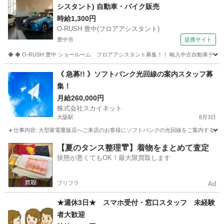
シスタント) 自動車・バイク販売
時給1,300円
O-RUSH 豊中(フロアアシスタント)
豊中市
提携サイト
◆ ◆ O-RUSH 豊中 ショールーム フロアアシスタント募集！！ 輸入中古自動車デ
大阪
豊中市
その他
《 急募!! 》ソフトバンク光回線の案内スタッフ募
集！
月給260,000円
株式会社スカイネット
大阪駅
8月3日
🔸仕事内容: 大型家電量販店へご来店のお客様にソフトバンクの光回線をご案内するお仕事
大阪
大阪市
大阪駅
その他
大阪
大阪市
天王寺駅
【夏のタンス整理👘】着物をまとめて査定
状態が悪くてもOK！最大限買取します
その他
ソフトバンク光
プリフラ
Ad
★週休3日★ スマホ受付・窓口スタッフ 未経験
者大歓迎