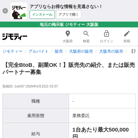
アプリならお得な情報を見逃さない！
インストール
アプリで開く
地元の掲示板 ジモティー 大阪版
大阪府
検索
ログイン
投稿
ジモティー
アルバイト
販売
大阪府の販売
大阪市の販売
【完
【完全BtoB、副業OK！】販売先の紹介、または販売
パートナー募集
投稿ID: 1ok0t7
2026年6月25日 03:37
職種
-
雇用形態
業務委託
1台あたり最大500,000
給与
円