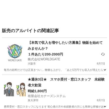
販売のアルバイトの関連記事
【本気で収入を増やしたい方募集】物販を始めて
みませんか？
１件あたり200-2000円
株式会社WORLDGATE
大阪市
8月7日
毎月の給料だけでは正直きつい… 物価も上がり、 「あと5万円でも収入が増えたら」 
大阪
大阪市
アパレル
ネット
★週休3日★ スマホ受付・窓口スタッフ 未経験
者大歓迎
時給1,800円
有限会社カナーズシステム
泉大津市
8月7日
携帯受付・窓口スタッフになります 初心者の方や未経験者の方にも簡単な研修があります