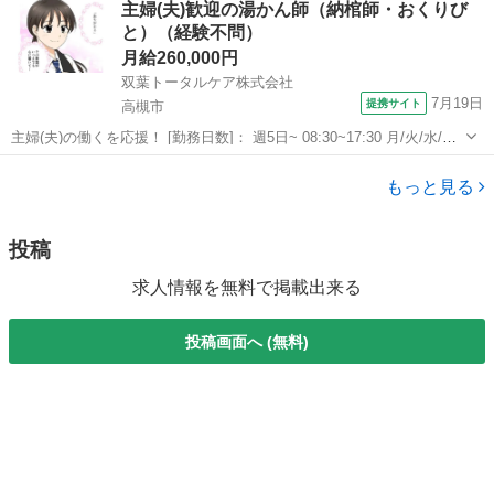
主婦(夫)歓迎の湯かん師（納棺師・おくりび
です。入居前の大切な時期に、新しい住環境での快適なインターネッ
と）（経験不問）
トをサポートする重要な役割を担っ...
月給260,000円
双葉トータルケア株式会社
7月19日
提携サイト
高槻市
主婦(夫)の働くを応援！ [勤務日数]： 週5日~ 08:30~17:30 月/火/水/木/
金/土/日 などから選べます [勤務地・最寄駅]： 大阪府高槻市城北町１
大阪
高槻市
フロント
丁目８－１ 双葉トータルケア株式会社 高槻営業所 瑞光四...
もっと見る
投稿
求人情報を無料で掲載出来る
投稿画面へ (無料)