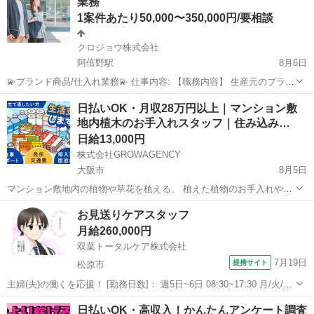
業務
※週1日～O...
1案件あたり50,000〜350,000円/要相談
クロジョウ株式会社
阿倍野駅
8月6日
💫ブランド商品/仕入れ業務💫 仕事内容: 【職務内容】 生産元のブラン
ド店舗に訪問して頂き、指定した商品を買い付けして頂くお仕事にな
大阪
大阪市
阿倍野駅
その他
仕入れ
日払いOK・月収28万円以上｜マンション敷
ります！ 【☆１日の流れ】 11:00〜18:00の好きな時間に仕入れ先店舗
地内植木のお手入れスタッフ｜住み込み…
へ訪問(基...
日給13,000円
株式会社GROWAGENCY
大阪市
8月5日
マンション敷地内の植物や草花を植える、 植えた植物のお手入れや管
理をするお仕事です。 【具体的には】 ・届いた植物や草花を運ぶ ・
大阪
大阪市
その他
植物
お見送りケアスタッフ
決められた場所への植栽作業 ・草むしり、落ち葉回収 ・水やり、軽い
月給260,000円
剪定...
双葉トータルケア株式会社
7月19日
提携サイト
松原市
主婦(夫)の働くを応援！ [勤務日数]： 週5日~6日 08:30~17:30 月/火/水/
木/金/土/日 などから選べます [勤務地・最寄駅]： 大阪府松原市高見の
大阪
松原市
フロント
日払いOK・高収入！かんたんアンケート調査
里1丁目9‐3 双葉トータルケア株式会社 堺営業所 高...