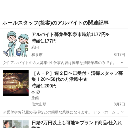
ホールスタッフ(接客)のアルバイトの関連記事
アルバイト募集🌟和泉市時給1177円✨
時給1,177円
彩円
和泉市
8月7日
女性アルバイトの方大募集中❗️ 仕事内容は簡単な清掃業務のみです。
シフトの融通が聞くので お子様のいる方でも働きやすいですよ😊 ●ネ
大阪
和泉市
旅館
時給
［Ａ・Ｐ］週２日〜◎受付・清掃スタッフ募
イル、髪色、自由💅 ●友達同士でのご応募も大歓迎👬 ●マイカー通勤
集！20〜50代の方活躍中★
可🚗 ●Wワーク大歓迎...
時給1,200円
旅館
信太山駅
8月7日
※受付やお部屋の清掃などの簡単な業務になります。 アットホームな
職場で、年齢制限もありませんので、お気軽にご応募下さい♪ 未経験
大阪
和泉市
信太山駅
旅館
業務
日給2万円以上も可能💫ブランド商品/仕入れ
者の方でも 一緒に付き添い、 丁寧に業務を教えますので⭐️ ※シフト制