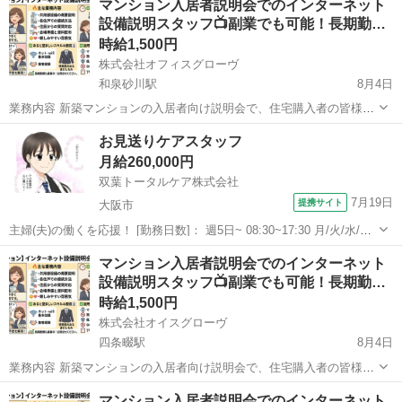
マンション入居者説明会でのインターネット
リング ・回答内容の入力 ・簡単な受付サポート 質問内容は決まっ...
設備説明スタッフ📺副業でも可能！長期勤…
時給1,500円
株式会社オフィスグローヴ
和泉砂川駅
8月4日
業務内容 新築マンションの入居者向け説明会で、住宅購入者の皆様に
インターネット設備について分かりやすくご説明していただくお仕事
大阪
泉南市
和泉砂川駅
接客
スタッフ
お見送りケアスタッフ
です。入居前の大切な時期に、新しい住環境での快適なインターネッ
月給260,000円
トをサポートする重要な役割を担っ...
双葉トータルケア株式会社
7月19日
提携サイト
大阪市
主婦(夫)の働くを応援！ [勤務日数]： 週5日~ 08:30~17:30 月/火/水/木/
金/土/日 などから選べます [勤務地・最寄駅]： 大阪府大阪市東淀川区
大阪
大阪市
フロント
マンション入居者説明会でのインターネット
小松4丁目1‐6 双葉トータルケア株式会社 大阪営業所 ...
設備説明スタッフ📺副業でも可能！長期勤…
時給1,500円
株式会社オイスグローヴ
四条畷駅
8月4日
業務内容 新築マンションの入居者向け説明会で、住宅購入者の皆様に
インターネット設備について分かりやすくご説明していただくお仕事
大阪
四條畷市
四条畷駅
接客
スタッフ
マンション入居者説明会でのインターネット