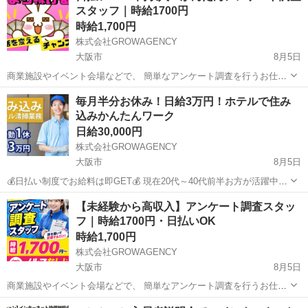
スタッフ｜時給1700円
時給1,700円
株式会社GROWAGENCY
大阪市
8月5日
商業施設やイベント会場などで、 簡単なアンケート調査を行うお仕事
です！ 【具体的には】 ・アンケートのご案内 ・決まった内容のヒア
大阪
大阪市
その他
時給
毎月半分お休み！日給3万円！ホテルで住み
リング ・回答内容の入力 ・簡単な受付サポート 質問内容は決まっ...
込みかんたんワーク
日給30,000円
株式会社GROWAGENCY
大阪市
8月5日
💰日払い制度でお給料は即GET💰 現在20代～40代前半お方が活躍中で
す！ 【お仕事内容】 客室清掃スタッフ：ホテルでのお客様が退出され
大阪
大阪市
ホテル
給料
【未経験から高収入】アンケート調査スタッ
たお部屋を清掃するお仕事です！ 全体的に特別なスキルは必要ありま
フ｜時給1700円・日払いOK
せん！未経...
時給1,700円
株式会社GROWAGENCY
大阪市
8月5日
商業施設やイベント会場などで、 簡単なアンケート調査を行うお仕事
です！ 【具体的には】 ・アンケートのご案内 ・決まった内容のヒア
大阪
大阪市
その他
時給