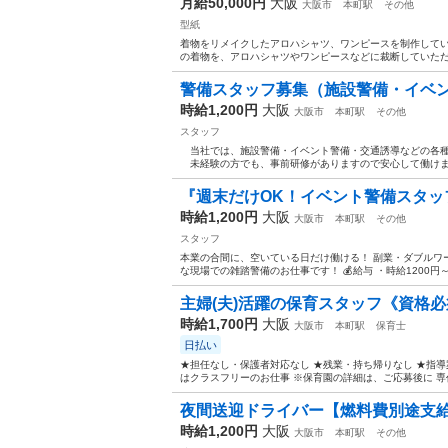
月給50,000円
大阪
大阪市
本町駅
その他
型紙
着物をリメイクしたアロハシャツ、ワンピースを制作してい
の着物を、アロハシャツやワンピースなどに裁断していただけ
警備スタッフ募集（施設警備・イベ
時給1,200円
大阪
大阪市
本町駅
その他
スタッフ
当社では、施設警備・イベント警備・交通誘導などの各種
未経験の方でも、事前研修がありますので安心して働けます
『週末だけOK！イベント警備スタッ
時給1,200円
大阪
大阪市
本町駅
その他
スタッフ
本業の合間に、空いている日だけ働ける！ 副業・ダブルワ
な現場での雑踏警備のお仕事です！ 💰給与 ・時給1200円～
主婦(夫)活躍の保育スタッフ《資格必須
時給1,700円
大阪
大阪市
本町駅
保育士
日払い
★担任なし・保護者対応なし ★残業・持ち帰りなし ★指導
はクラスフリーのお仕事 ※保育園の詳細は、ご応募後に 専任担
夜間送迎ドライバー【燃料費別途支給
時給1,200円
大阪
大阪市
本町駅
その他