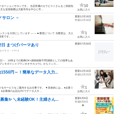
10
クゼーションサロンです。 当店所属のセラピストさんをご依頼先
主な送迎範囲は大阪市内を中心に市...
お気に入り
更新12月18日
ノサロン －
作成12月18日
1
ンを大切にしています ― --- ■ 教室について 当教室は、大人
です。...
お気に入り
更新07月29日
2日 まつげパーマあり
アルバイト・パート
2日～、16時までの勤務OK>講師経験不問!講師としての指導もあ
カブシキガイシャブランオオサカコウ)」からインス...
更新12月16日
550円～！簡単なデータ入力...
作成12月15日
1
るサービスをご案内するお仕事です。 ▼具体的には… ●企業リ
企業様のお話をPCでデータ入力 ...
お気に入り
更新6月6日
集✨ ＼未経験OK！主婦さん...
作成6月6日