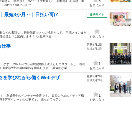
5
主婦さん・学生さん・Wワーク大歓迎♪／ 【勤務地】 心斎橋・本
0〜16:00ごろまで...
お気に入り
最短3か月～｜日払い可(Z...
提携サイト
案などの書類なし 担任保育士さんの補助として、 乳児メインまた
当よりご案内します！ *お仕事内容：* ...
お気に入り
更新4月1日
お仕事
作成4月1日
1
います。 2021年に社会保険労務士法人としてスタートし、現在
保険労務士の補助業務を担当します。 具体的な業...
お気に入り
更新2月28日
を学びながら働くWebデザ...
作成2月28日
1
大し、急成長中のベンチャー企業です。 集客のためのメディア構
Bデザイナー』の仕事です。 主なクライアン...
お気に入り