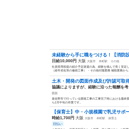
未経験から手に職をつける！【消防設
日給10,000円
大阪
大阪市
本町駅
その他
社員登用前提の紹介予定派遣の為、経験を積んで長く安定し
（経年劣化等の修繕工事） ・その他付随業務 補助業務からス
土木・開発の図面作成及び許認可取
協議によりますが、経験に沿った報酬を考
図面
泉佐野市で行っている開発工事の工事完了時における最終
ら2月中旬の作業です。
【保育士】中・小規模園で乳児サポート
時給1,700円
大阪
大阪市
本町駅
保育士
日払い