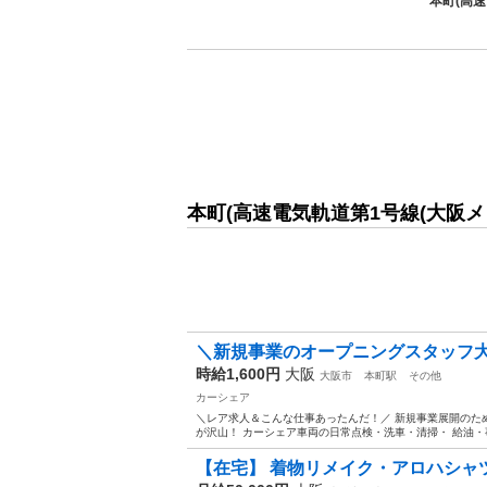
本町(高
本町(高速電気軌道第1号線(大阪
＼新規事業のオープニングスタッフ大募
時給1,600円
大阪
大阪市
本町駅
その他
カーシェア
＼レア求人＆こんな仕事あったんだ！／ 新規事業展開のた
が沢山！ カーシェア車両の日常点検・洗車・清掃・ 給油・事
【在宅】 着物リメイク・アロハシャ