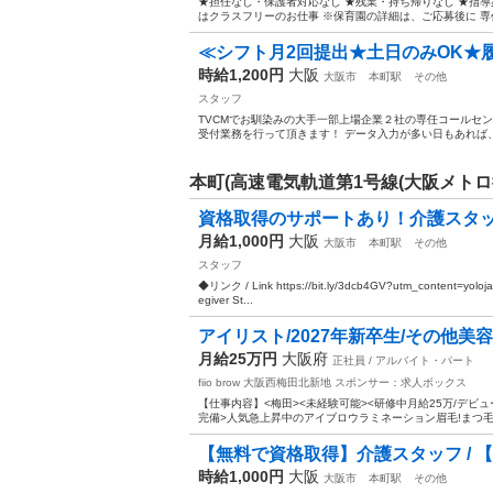
★担任なし・保護者対応なし ★残業・持ち帰りなし ★指導
はクラスフリーのお仕事 ※保育園の詳細は、ご応募後に 専任担
≪シフト月2回提出★土日のみOK★履
時給1,200円
大阪
大阪市
本町駅
その他
スタッフ
TVCMでお馴染みの大手一部上場企業２社の専任コールセ
受付業務を行って頂きます！ データ入力が多い日もあれば、
本町(高速電気軌道第1号線(大阪メトロ
資格取得のサポートあり！介護スタッフ / We
月給1,000円
大阪
大阪市
本町駅
その他
スタッフ
◆リンク / Link https://bit.ly/3dcb4GV?utm_content=
egiver St...
アイリスト/2027年新卒生/その他美容業
月給25万円
大阪府
正社員 / アルバイト・パート
fiio brow 大阪西梅田北新地
スポンサー：求人ボックス
【仕事内容】<梅田><未経験可能><研修中月給25万/デビュ
完備>人気急上昇中のアイブロウラミネーション眉毛!まつ毛パー
【無料で資格取得】介護スタッフ / 【Get Ce
時給1,000円
大阪
大阪市
本町駅
その他