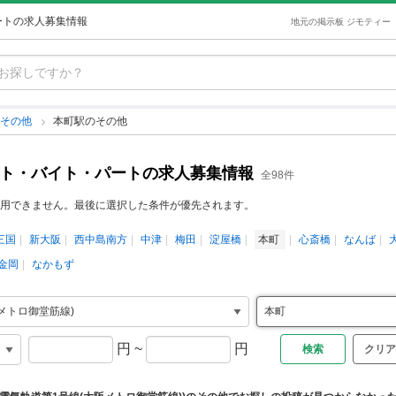
ートの求人募集情報
地元の掲示板 ジモティー
のその他
本町駅のその他
イト・バイト・パートの求人募集情報
全98件
用できません。最後に選択した条件が優先されます。
三国
新大阪
西中島南方
中津
梅田
淀屋橋
本町
心斎橋
なんば
金岡
なかもず
円
~
円
クリア