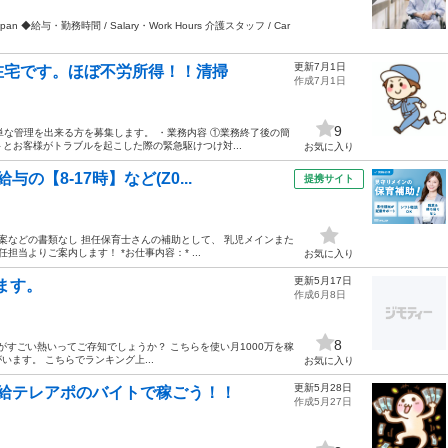
yolojapan ◆給与・勤務時間 / Salary・Work Hours 介護スタッフ / Car
更新7月1日
在宅です。ほぼ不労所得！！清掃
作成7月1日
9
単な管理を出来る方を募集します。 ・業務内容 ①業務終了後の簡
トとお客様がトラブルを起こした際の緊急駆けつけ対...
お気に入り
【8-17時】など(Z0...
提携サイト
案などの書類なし 担任保育士さんの補助として、 乳児メインまた
当よりご案内します！ *お仕事内容：* ...
お気に入り
更新5月17日
ます。
作成6月8日
8
Sがすごい熱いってご存知でしょうか？ こちらを使い月1000万を稼
ます。 こちらでランキング上...
お気に入り
更新5月28日
給テレアポのバイトで稼ごう！！
作成5月27日