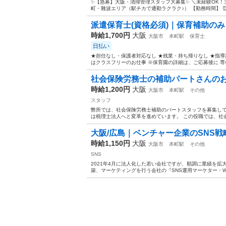
✨【急募】大阪・清掃管理スタッフ大募集✨ ＼未経験OK！
町・難波エリア（駅チカで通勤ラクラク♪） 【勤務時間】 ⏰ 8:3
派遣保育士(資格必須)｜保育補助のみ｜
時給1,700円
大阪
大阪市
本町駅
保育士
日払い
★担任なし・保護者対応なし ★残業・持ち帰りなし ★指導
はクラスフリーのお仕事 ※保育園の詳細は、ご応募後に 専任担
社会保険労務士の補助パートさんの
時給1,200円
大阪
大阪市
本町駅
その他
スタッフ
弊所では、社会保険労務士補助のパートスタッフを募集して
は税理士法人へと変革を進めています。 この役職では、社会
大阪/広島｜ベンチャー企業のSNS戦略
時給1,150円
大阪
大阪市
本町駅
その他
SNS
2021年4月に法人化した若い会社ですが、順調に業績を拡
築、マーケティングを行う会社の『SNS運用マーケター・WE