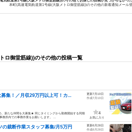
速電気軌道第1号線(大阪メトロ御堂筋線))のその他でお探しの投稿が見つからなかっ
本町(高速電気軌道第1号線(大阪メトロ御堂筋線))のその他の新着通知メール
メトロ御堂筋線))のその他の投稿一覧
更新7月10日
集！／月収29万円以上可！カ...
作成7月10日
4
め、新たな仲間を大募集★ 同じタイミングから勤務開始する同期
務所内での事務作業をお願いします。 ...
お気に入り
更新6月28日
ツの裁断作業スタッフ募集/月5万円
作成6月28日