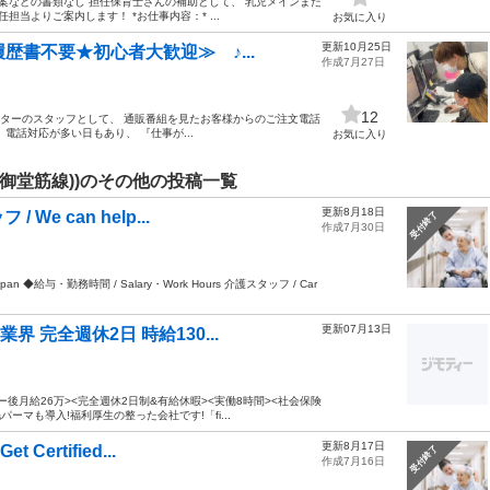
案などの書類なし 担任保育士さんの補助として、 乳児メインまた
当よりご案内します！ *お仕事内容：* ...
お気に入り
更新10月25日
歴書不要★初心者大歓迎≫ ♪...
作成7月27日
12
ンターのスタッフとして、 通販番組を見たお客様からのご注文電話
電話対応が多い日もあり、 『仕事が...
お気に入り
御堂筋線))のその他の投稿一覧
更新8月18日
 can help...
受付終了
作成7月30日
yolojapan ◆給与・勤務時間 / Salary・Work Hours 介護スタッフ / Car
更新07月13日
界 完全週休2日 時給130...
ー後月給26万><完全週休2日制&有給休暇><実働8時間><社会保険
マも導入!福利厚生の整った会社です!「fi...
更新8月17日
rtified...
受付終了
作成7月16日