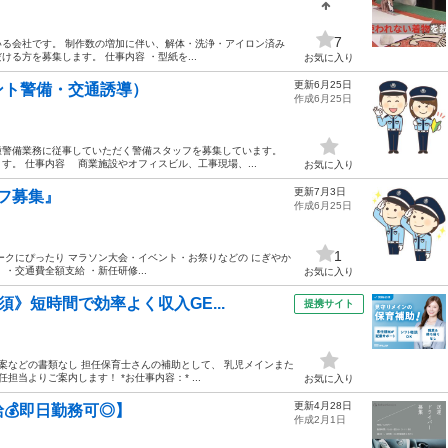
7
る会社です。 制作数の増加に伴い、解体・洗浄・アイロン済み
る方を募集します。 仕事内容 ・型紙を...
お気に入り
更新6月25日
ント警備・交通誘導）
作成6月25日
警備業務に従事していただく警備スタッフを募集しています。
。 仕事内容 商業施設やオフィスビル、工事現場、...
お気に入り
更新7月3日
フ募集』
作成6月25日
1
ークにぴったり マラソン大会・イベント・お祭りなどの にぎやか
 ・交通費全額支給 ・新任研修...
お気に入り
》短時間で効率よく収入GE...
提携サイト
案などの書類なし 担任保育士さんの補助として、 乳児メインまた
当よりご案内します！ *お仕事内容：* ...
お気に入り
更新4月28日
💰即日勤務可◎】
作成2月1日