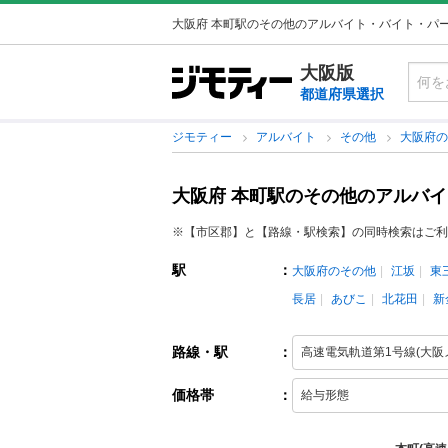
大阪府 本町駅のその他のアルバイト・バイト・パ
大阪版
都道府県選択
ジモティー
アルバイト
その他
大阪府
大阪府 本町駅のその他のアルバ
※【市区郡】と【路線・駅検索】の同時検索はご利
駅
：
大阪府のその他
江坂
東
長居
あびこ
北花田
新
路線・駅
：
価格帯
：