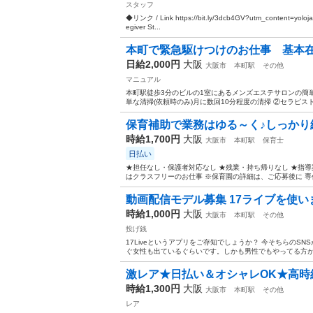
スタッフ
◆リンク / Link https://bit.ly/3dcb4GV?utm_content=
egiver St...
本町で緊急駆けつけのお仕事 基本
日給2,000円
大阪
大阪市
本町駅
その他
マニュアル
本町駅徒歩3分のビルの1室にあるメンズエステサロンの簡
単な清掃(依頼時のみ)月に数回10分程度の清掃 ②セラピス
保育補助で業務はゆる～く♪しっかり給与の
時給1,700円
大阪
大阪市
本町駅
保育士
日払い
★担任なし・保護者対応なし ★残業・持ち帰りなし ★指導
はクラスフリーのお仕事 ※保育園の詳細は、ご応募後に 専任担
動画配信モデル募集 17ライブを使い
時給1,000円
大阪
大阪市
本町駅
その他
投げ銭
17Liveというアプリをご存知でしょうか？ 今そちらのSN
ぐ女性も出ているぐらいです。しかも男性でもやってる方がい
激レア★日払い＆オシャレOK★高時
時給1,300円
大阪
大阪市
本町駅
その他
レア