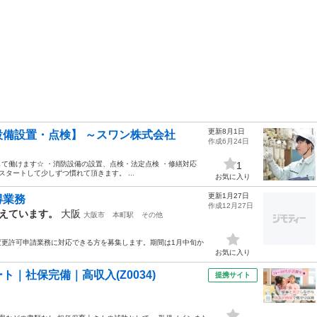
更新8月1日
備設置・点検】 ～スワン株式会社
作成6月24日
て働けます☆ ・消防設備の設置、点検・法定点検 ・修繕対応
1
タートして少しずつ慣れて頂きます。 ...
お気に入り
更新1月27日
得業務
作成12月27日
えています。
大阪
大阪市
本町駅
その他
変更許可申請業務に対応できる方を募集します。期間は1月中旬か
お気に入り
｜社保完備｜高収入(Z0034)
提携サイト