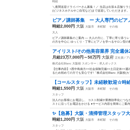
時給
＼夜間送迎ドライバーさん募集！／ 当店は出張＆店舗リラ
(ビジネスホテルやご自宅など)まで送迎していただきます。 
ピアノ講師募集 ー 大人専門のピア
時給2,000円
大阪
大阪市
本町駅
その他
大人
ピアノ講師募集のご案内 ― 大人の方に、丁寧に寄り添うレッス
の方を中心に ゆっくり・丁寧にピアノを学べるサロン型の教室
アイリスト/その他美容業界 完全週休
月給23万7,000円～50万円
大阪府
正社員 / 
株式会社Blanc 大阪校
スポンサー：求人ボックス
【仕事内容】<西中島南方><社会保険完備><土日定休><週
るため初めての方でも安心です!「株式会社Blanc 大阪校(
【コールスタッフ】未経験歓迎☆時給1
時給1,550円
大阪
大阪市
本町駅
その他
スタッフ
法人のお客様にお電話し、 コスト削減や業務効率化につなが
ストに沿ってお電話をかける ●サービス内容を簡単にご案内 ●
✨【急募】大阪・清掃管理スタッフ大募
時給1,200円
大阪
大阪市
本町駅
その他
スタッフ