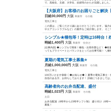
で、高校生、主婦、大学生、妊婦等のかたが活躍しました。一
【大阪府】お客様のお困りごと解決
日給30,000円
大阪
和泉市
その他
電気工事士
この度は、ご覧くださり誠にありがとうございます。 協力
やエアコントラブルなど）の案件をご紹介致します。 そこで
シンプル★梱包等！定時は16時台！
時給1,400円
大阪
和泉市
仕分け
[仕事内容] ◆シンプルで簡単！梱包・出荷作業など！ ◆
ってもプライベートとバランスをとってお仕事可能！ ＼梱包
夏期の電気工事士募集⭐️
月給1,000,000円
大阪
和泉市
その他
電気工事士
100万いけます😄😄 ◇◆お知らせ◆◇ 夏季の電気工事士
自信のある方、お待ちしております！ 詳細につきましては、
高齢者向のお弁当配達、盛付
時給1,023円
大阪
和泉市
その他
土日
お弁当配達（8時半から15時半シフト制） 盛り付け（6時
募集！