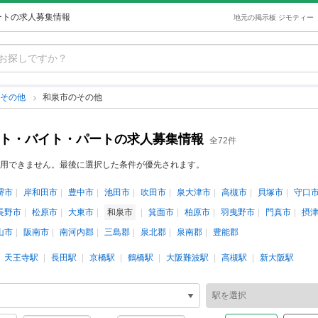
ートの求人募集情報
地元の掲示板 ジモティー
のその他
和泉市のその他
イト・バイト・パートの求人募集情報
全72件
用できません。最後に選択した条件が優先されます。
堺市
岸和田市
豊中市
池田市
吹田市
泉大津市
高槻市
貝塚市
守口
長野市
松原市
大東市
和泉市
箕面市
柏原市
羽曳野市
門真市
摂
山市
阪南市
南河内郡
三島郡
泉北郡
泉南郡
豊能郡
天王寺駅
長田駅
京橋駅
鶴橋駅
大阪難波駅
高槻駅
新大阪駅