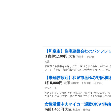
【和泉市】住宅建築会社のパンフレッ
１案件1,100円
大阪
和泉市
その他
地元
和泉市でお仕事をお探しの方 「家づくりの勉強」が収入に
い…」 「でも、何から始めればいいか分からない…」 そんな
【未経験歓迎】和泉市あゆみ野阪和
1件5,000円
大阪
和泉市
久米田駅
その他
アンケート
初めまして。 ご覧いただき誠にありがとうございます。 
だきたいと存じます。 弊社でゴルフのサイトを運営しており
女性活躍中★マイカー通勤OK★9時始
時給1,400円
大阪
和泉市
仕分け