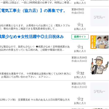
週間に2回ほど、一回に2時間程度の仕事です。時間はご希望...
お気に入り
更新4月6日
【電気工事士（協力店）】の募集です。
作成4月6日
1
会社の募集となります。 お客様からのお困りごと（電気トラブル
、弊社の案件をご相談できる電気業者様を探して...
お気に入り
残業少なめ★女性活躍中◎土日祝休み
提携サイト
軽量な製品なので、負荷も少ない！ ◆残業少なめ！定時後残業があ
1
以外の作業も行っている工程の為、ご経験や職場の状況...
お気に入り
更新11月29日
作成11月24日
32
・作業補佐を募集中です。 ※作業補佐は資格が無くてもOK‼︎ 体力に
お電話にてお問い合わせ下さい。 エアコン...
お気に入り
更新1月17日
作成11月10日
2
〜12時シフト制） 交通費支給 ヤル気のある人土日出勤可能な方大
お気に入り