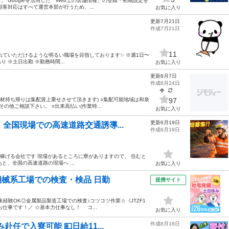
。 Googleを活用した「Web上の店舗情報」の登録・初期設定を
客対応はすべて運営本部が行うため、...
お気に入り
更新7月21日
作成7月21日
11
れていただけるような明るい職場を目指しております✨ ※週1日〜
 ※土日出勤 ※勤務時間...
お気に入り
更新8月7日
作成6月24日
資材持ち帰りは集配賃上乗せさせて頂きます) ○集配可能地域は和泉
97
の他ご相談下さい。 ○出来高払い(作業時...
お気に入り
更新6月19日
全国現場での高速道路交通誘導...
作成6月19日
口、稼げる会社です 現場があるところに寮がありますので、 住むと
と、全国の高速道路の現場へ ...
お気に入り
機械系工場での検査・検品 日勤
提携サイト
未経験OK◎金属製品製造工場での検査♪コツコツ作業☆《JTZF1
仕事です！／ ☆基本力仕事なし！ コ...
お気に入り
作成6月16日
赴任で入寮可能 💴日給11...