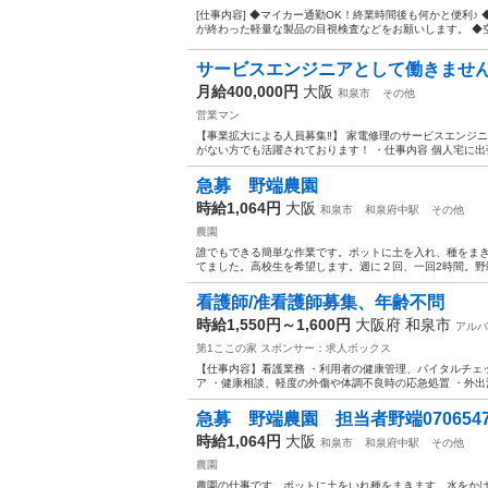
[仕事内容] ◆マイカー通勤OK！終業時間後も何かと便利
が終わった軽量な製品の目視検査などをお願いします。 ◆空
サービスエンジニアとして働きません
月給400,000円
大阪
和泉市
その他
営業マン
【事業拡大による人員募集‼️】 家電修理のサービスエンジ
がない方でも活躍されております！ ・仕事内容 個人宅に出張
急募 野端農園
時給1,064円
大阪
和泉市
和泉府中駅
その他
農園
誰でもできる簡単な作業です。ポットに土を入れ、種をま
てました。高校生を希望します。週に２回、一回2時間。野端農園 和泉
看護師/准看護師募集、年齢不問
時給1,550円～1,600円
大阪府 和泉市
アルバ
第1ここの家
スポンサー：求人ボックス
【仕事内容】看護業務 ・利用者の健康管理、バイタルチェッ
ア ・健康相談、軽度の外傷や体調不良時の応急処置 ・外出活
急募 野端農園 担当者野端0706547
時給1,064円
大阪
和泉市
和泉府中駅
その他
農園
農園の仕事です。ポットに土をいれ種をまきます。水をか