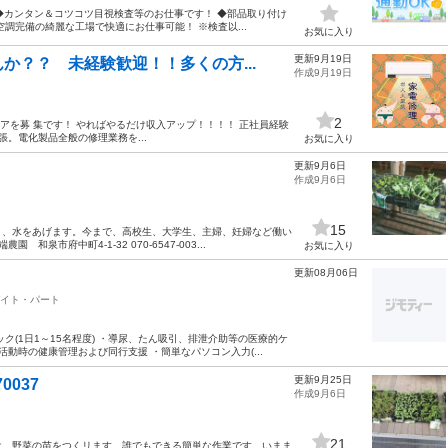
♪ ◆カンタン＆コツコツ目視検査等のお仕事です！ ◆部品取り付け
調完備の綺麗な工場で快適にお仕事可能！ ※検査以...
お気に入り
更新9月19日
か？？ 未経験歓迎！！多くの方...
作成9月19日
2
ニアを募 集です！ やればやるだけ収入アップ！！！！ 正社員経験
。電化製品全般の修理業務を...
お気に入り
更新9月6日
作成9月6日
15
き、水をあげます。今まで、高校生、大学生、主婦、妊婦など働い
市府中町4-1-32 070-6547-003...
お気に入り
更新08月06日
イト・パート
ク(1日1～15名程度) ・導尿、たん吸引、排泄介助等の医療的ケ
動時の健康管理および同行支援 ・簡単なパソコン入力(...
更新9月25日
0037
作成9月6日
21
け、野菜の苗をつくリます。誰でもできる簡単な作業です。いまま