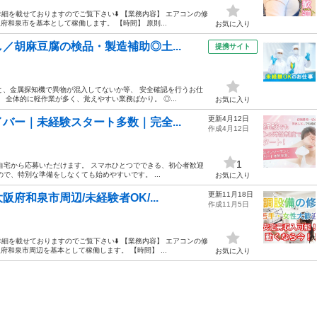
細を載せておりますのでご覧下さい⬇️ 【業務内容】 エアコンの修
府和泉市を基本として稼働します。 【時間】 原則...
お気に入り
／胡麻豆腐の検品・製造補助◎土...
提携サイト
助と、金属探知機で異物が混入してないか等、 安全確認を行うお仕
 全体的に軽作業が多く、覚えやすい業務ばかり。 ◎...
お気に入り
更新4月12日
バー｜未経験スタート多数｜完全...
作成4月12日
1
自宅から応募いただけます。 スマホひとつでできる、初心者歓迎
で、特別な準備をしなくても始めやすいです。 ...
お気に入り
更新11月18日
和泉市周辺/未経験者OK/...
作成11月5日
細を載せておりますのでご覧下さい⬇️ 【業務内容】 エアコンの修
府和泉市周辺を基本として稼働します。 【時間】 ...
お気に入り