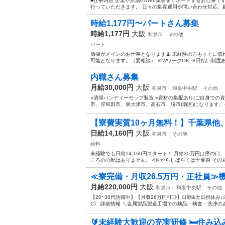
■仕事内容 企業や店舗のWeb集客をサポートするお仕事です
行っていただきます。 日々の集客運用や問い合わせ対応、顧
時給1,177円〜パートさん募集
時給1,177円
大阪
和泉市
その他
パート
清掃がメインのお仕事となります🧹 未経験の方もすぐに慣
可能となります。（要相談） ※WワークOK ※日払い制度あり
内職さん募集
月給30,000円
大阪
和泉市
和泉中央駅
その他
○清掃ハンディーモップ製造 ○資材の集配あり(ご自身での
市、岸和田市、泉大津市、高石市、堺市(南区)になります。そ
【寮費実質10ヶ月無料！】千葉県他、
日給14,160円
大阪
和泉市
その他
給料
未経験でも日給14,160円スタート！ 月給30万円は序の
ころの心配はありません。 4月からしばらくは千葉県 そのあ
≪寮完備・月収26.5万円・正社員≫
月給220,000円
大阪
和泉市
和泉中央駅
その他
【20~30代活躍中】【月収26万円可◎】日勤&土日祝休み♪
C》 詳細情報 ＼金属製品製造工場での検品・検査・洗浄のお
🔰未経験大歓迎の充実研修 🛏️住み込み