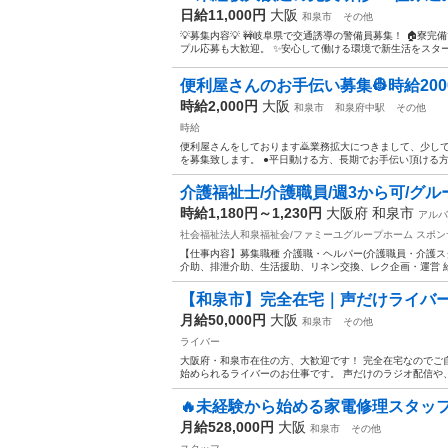
日給11,000円
大阪
和泉市
その他
💡募集内容💡 🚧岐阜県で交通誘導の警備員募集！ 🏠寮完
プル応募も大歓迎。 ✨安心して働ける環境で新生活をスタートし
便利屋さんのお手伝い募集👷時給200
時給2,000円
大阪
和泉市
和泉府中駅
その他
時給
便利屋さんをしております🙇業務拡大につきまして、少し
を募集致します。 ●平日動ける方、長期でお手伝い頂ける方、車
介護福祉士/介護職員/週3から可/グ
時給1,180円～1,230円
大阪府 和泉市
アルバ
社会福祉法人和泉福祉会/ファミーユグループホーム
スポン
【仕事内容】募集職種 介護職・ヘルパー(介護職員・介護ス
介助、排泄介助、生活援助、リネン交換、レク企画・運営 給与・手当
【和泉市】完全在宅｜声だけライバー｜
月給50,000円
大阪
和泉市
その他
ライバー
大阪府・和泉市在住の方、大歓迎です！ 完全在宅なのでご
始められるライバーのお仕事です。 声だけのラジオ配信や、Vt
🔥未経験から始める家電修理スタッフ募
月給528,000円
大阪
和泉市
その他