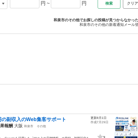
円
~
円
クリア
和泉市のその他でお探しの投稿が見つからなかっ
和泉市のその他の新着通知メール
更新8月1日
円の副収入のWeb集客サポート
作成7月29日
成果報酬
大阪
和泉市
その他
3