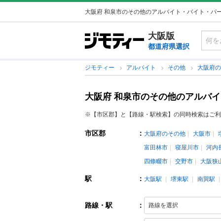
大阪府 和泉市のその他のアルバイト・バイト・パ
大阪版
都道府県選択
ジモティー
アルバイト
その他
大阪府
大阪府 和泉市のその他のアルバ
※【市区郡】と【路線・駅検索】の同時検索はご利
市区郡
：
大阪府のその他
大阪市
富田林市
寝屋川市
河内
四條畷市
交野市
大阪狭
駅
：
大阪駅
堺東駅
南巽駅
路線・駅
：