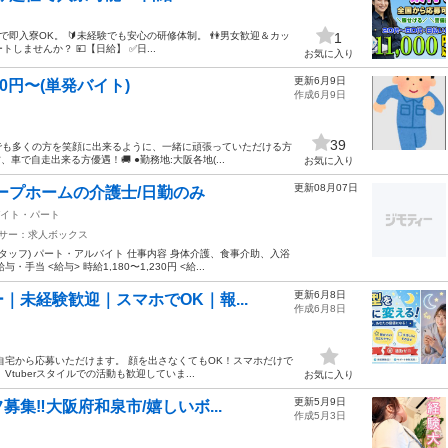
備で即入寮OK。 🔰未経験でも安心の研修体制。 👫男女歓迎＆カッ
1
ませんか？ 💴【日給】 ✅日...
お気に入り
更新6月9日
0円〜(単発バイト)
作成6月9日
39
でも多くの方を笑顔に出来るように、一緒に頑張っていただける方
で自走出来る方優遇！🚚 ●勤務地:大阪各地(...
お気に入り
更新08月07日
ループホームの介護士/日勤のみ
イト・パート
サー：求人ボックス
タッフ) パート・アルバイト 仕事内容 身体介護、食事介助、入浴
 <給与> 時給1,180〜1,230円 <給...
更新6月8日
未経験歓迎｜スマホでOK｜報...
作成6月8日
自宅から応募いただけます。 顔を出さなくてもOK！スマホだけで
uberスタイルでの活動も歓迎していま...
お気に入り
更新5月9日
集‼️大阪府和泉市/嬉しいボ...
作成5月3日