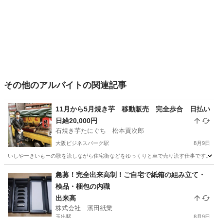
その他のアルバイトの関連記事
11月から5月焼き芋 移動販売 完全歩合 日払い
日給20,000円
石焼き芋たにぐち 松本貢次郎
大阪ビジネスパーク駅
8月9日
いしやーきいもーの歌を流しながら住宅街などをゆっくりと車で売り流す仕事です。 研修は数回
大阪
大阪市
大阪ビジネスパーク駅
その他
焼き芋
急募！完全出来高制！ご自宅で紙箱の組み立て・
検品・梱包の内職
出来高
株式会社 濱田紙業
玉出駅
8月9日