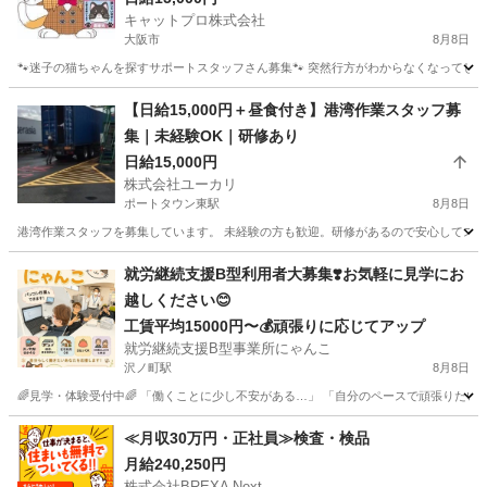
キャットプロ株式会社
大阪市
8月8日
🐾迷子の猫ちゃんを探すサポートスタッフさん募集🐾 突然行方がわからなくなってしま
大阪
大阪市
その他
スタッフ
【日給15,000円＋昼食付き】港湾作業スタッフ募
集｜未経験OK｜研修あり
日給15,000円
株式会社ユーカリ
ポートタウン東駅
8月8日
港湾作業スタッフを募集しています。 未経験の方も歓迎。研修があるので安心してスタートで
大阪
大阪市
ポートタウン東駅
その他
昼ご飯
就労継続支援B型利用者大募集❣️お気軽に見学にお
越しください😊
工賃平均15000円〜💰頑張りに応じてアップ
就労継続支援B型事業所にゃんこ
沢ノ町駅
8月8日
🌈見学・体験受付中🌈 「働くことに少し不安がある…」 「自分のペースで頑張りたい！」 
大阪
大阪市
沢ノ町駅
その他
B型
≪月収30万円・正社員≫検査・検品
月給240,250円
株式会社BREXA Next