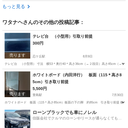
大阪
堺市
石津川駅
その他
もっと見る
ワタナヘ
さんのその他の投稿記事：
テレビ台 （小型用）引取り前提
300円
売ります
忍ケ丘駅
8月9日
テレビ台 （小型用） 寸法 横53＊奥行40＊高さ36cm（←２段目）高さ45cm
大阪
四條畷市
忍ケ丘駅
収納家具
ホワイトボード（内田洋行） 板面（115＊高さ8
5cm）引き取り前提
5,500円
売ります
萱島駅
7月30日
ホワイトボード 板面（115＊高さ85cm）板面の下の脚 約85cm 引き取り前提 
大阪
門真市
萱島駅
オフィス用家具
ローンブラックでも車にノレル
信販会社でクルマのローンやリースが通らなくてもク
ルマをご利用いただけるサービスがあります！