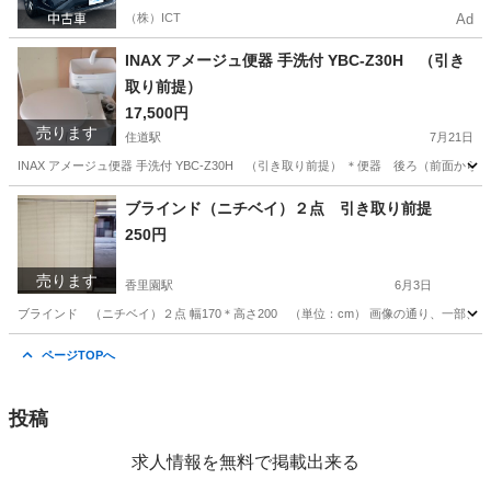
（株）ICT
Ad
INAX アメージュ便器 手洗付 YBC-Z30H （引き
取り前提）
17,500円
売ります
住道駅
7月21日
INAX アメージュ便器 手洗付 YBC-Z30H （引き取り前提） ＊便器 後ろ（前面
大阪
大東市
住道駅
その他
ブラインド（ニチベイ）２点 引き取り前提
250円
売ります
香里園駅
6月3日
ブラインド （ニチベイ）２点 幅170＊高さ200 （単位：cm） 画像の通り、一部、
大阪
枚方市
香里園駅
カーテン、ブラインド
ブラインド
ページTOPへ
投稿
求人情報を無料で掲載出来る