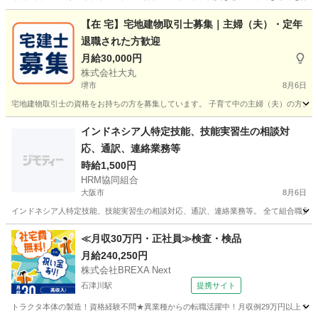
大阪
大阪市
その他
観客
【在 宅】宅地建物取引士募集｜主婦（夫）・定年
退職された方歓迎
月給30,000円
株式会社大丸
堺市
8月6日
宅地建物取引士の資格をお持ちの方を募集しています。 子育て中の主婦（夫）の方、定
大阪
堺市
その他
宅地建物取引士
インドネシア人特定技能、技能実習生の相談対
応、通訳、連絡業務等
時給1,500円
HRM協同組合
大阪市
8月6日
インドネシア人特定技能、技能実習生の相談対応、通訳、連絡業務等。 全て組合職員が
大阪
大阪市
その他
特定技能
≪月収30万円・正社員≫検査・検品
月給240,250円
株式会社BREXA Next
石津川駅
提携サイト
トラクタ本体の製造！資格経験不問★異業種からの転職活躍中！月収例29万円以上！生活