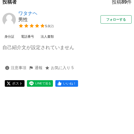
投稿者
投稿
89
件
ワタナヘ
男性
フォローする
5.0
(
2
)
身分証
電話番号
法人書類
自己紹介文が設定されていません
注意事項
通報
お気に入り 5
ポスト
いいね！
LINEで送る