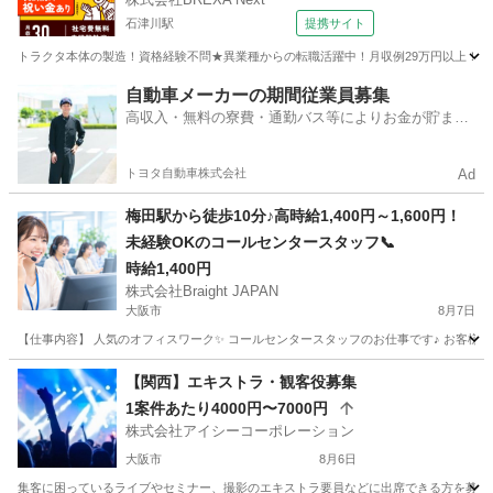
石津川駅
提携サイト
トラクタ本体の製造！資格経験不問★異業種からの転職活躍中！月収例29万円以上！生活
大阪
堺市
石津川駅
その他
自動車メーカーの期間従業員募集
高収入・無料の寮費・通勤バス等によりお金が貯まり
やすい環境
トヨタ自動車株式会社
Ad
梅田駅から徒歩10分♪高時給1,400円～1,600円！
未経験OKのコールセンタースタッフ📞
時給1,400円
株式会社Braight JAPAN
大阪市
8月7日
【仕事内容】 人気のオフィスワーク✨ コールセンタースタッフのお仕事です♪ お客様から
大阪
大阪市
その他
スタッフ
【関西】エキストラ・観客役募集
1案件あたり4000円〜7000円
株式会社アイシーコーポレーション
大阪市
8月6日
集客に困っているライブやセミナー、撮影のエキストラ要員などに出席できる方を募集し