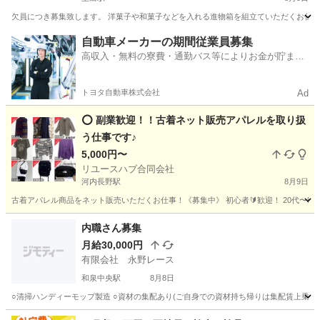
欠員につき募集致します。 洋菓子や和菓子などを入れる進物箱を組立ていただくお仕事で
大阪
大阪市
玉出駅
その他
給料
自動車メーカーの期間従業員募集
高収入・無料の寮費・通勤バス等によりお金が貯まり
やすい環境
トヨタ自動車株式会社
Ad
⭕️ 副業歓迎！！古着ネット販売アパレルを取り扱
う仕事です♪
5,000円〜
リユースハブ合同会社
河内長野駅
8月9日
古着アパレル商品をネット販売いただくお仕事！《募集中》 初心者🔰歓迎！ 20代〜50代歓迎
大阪
河内長野市
河内長野駅
その他
ネット
内職さん募集
月給30,000円
有限会社 永野レース
和泉中央駅
8月8日
○清掃ハンディーモップ製造 ○資材の集配あり(ご自身での資材持ち帰りは集配賃上乗せさ
大阪
和泉市
和泉中央駅
その他