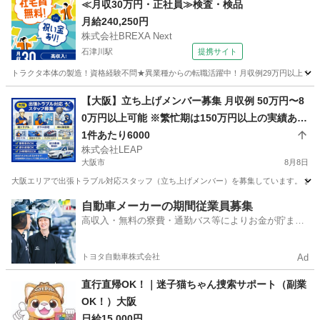
≪月収30万円・正社員≫検査・検品
月給240,250円
株式会社BREXA Next
石津川駅
提携サイト
トラクタ本体の製造！資格経験不問★異業種からの転職活躍中！月収例29万円以上！生活
大阪
堺市
石津川駅
その他
【大阪】立ち上げメンバー募集 月収例 50万円〜8
0万円以上可能 ※繁忙期は150万円以上の実績あり
完全出来高制 1件あたり平均10,000円 1日2〜7件
1件あたり6000
株式会社LEAP
程度の対応 日収目安：20,000円〜70,000円
大阪市
8月8日
大阪エリアで出張トラブル対応スタッフ（立ち上げメンバー）を募集しています。 お客様
大阪
大阪市
その他
スタッフ
自動車メーカーの期間従業員募集
高収入・無料の寮費・通勤バス等によりお金が貯まり
やすい環境
トヨタ自動車株式会社
Ad
直行直帰OK！｜迷子猫ちゃん捜索サポート（副業
OK！）大阪
日給15,000円