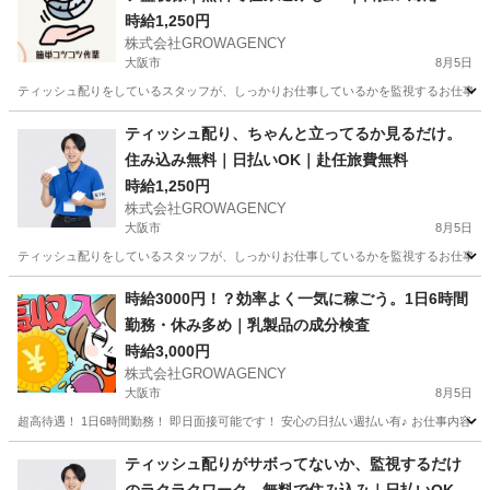
時給1,250円
株式会社GROWAGENCY
大阪市
8月5日
ティッシュ配りをしているスタッフが、しっかりお仕事しているかを監視するお仕事！ カンタ
大阪
大阪市
その他
スタッフ
ティッシュ配り、ちゃんと立ってるか見るだけ。
住み込み無料｜日払いOK｜赴任旅費無料
時給1,250円
株式会社GROWAGENCY
大阪市
8月5日
ティッシュ配りをしているスタッフが、しっかりお仕事しているかを監視するお仕事！ カンタ
大阪
大阪市
その他
ティッシュ
時給3000円！？効率よく一気に稼ごう。1日6時間
勤務・休み多め｜乳製品の成分検査
時給3,000円
株式会社GROWAGENCY
大阪市
8月5日
超高待遇！ 1日6時間勤務！ 即日面接可能です！ 安心の日払い週払い有♪ お仕事内容は
大阪
大阪市
その他
時給
ティッシュ配りがサボってないか、監視するだけ