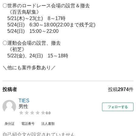
〇世界のロードレース会場の設営＆撤去

　《百舌鳥駅集》

　5/21(木)～23(土)　8～17時

　5/24(日)　6:30～18:00(22:00まで残予定)

　5/24(日)　15:00～22:00

〇運動会会場の設営、撤去

　《初芝》

　5/22(金)、24(日)　15～18時

投稿者
投稿
2974
件
TIES
男性
フォローする
0.0
身分証
電話番号
法人書類
自己紹介文が設定されていません