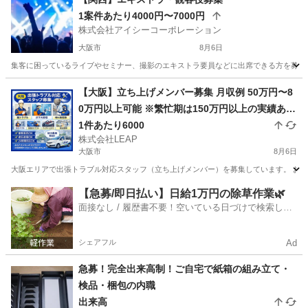
1案件あたり4000円〜7000円
株式会社アイシーコーポレーション
大阪市
8月6日
集客に困っているライブやセミナー、撮影のエキストラ要員などに出席できる方を募集し
大阪
大阪市
その他
観客
【大阪】立ち上げメンバー募集 月収例 50万円〜8
0万円以上可能 ※繁忙期は150万円以上の実績あり
完全出来高制 1件あたり平均10,000円 1日2〜7件
1件あたり6000
株式会社LEAP
程度の対応 日収目安：20,000円〜70,000円
大阪市
8月6日
大阪エリアで出張トラブル対応スタッフ（立ち上げメンバー）を募集しています。 お客様
大阪
大阪市
その他
スタッフ
【急募/即日払い】日給1万円の除草作業🌿
面接なし / 履歴書不要！空いている日づけで検索して
即日はたらける✨
シェアフル
Ad
急募！完全出来高制！ご自宅で紙箱の組み立て・
検品・梱包の内職
出来高