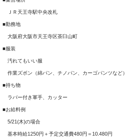
　ＪＲ天王寺駅中央改札

■勤務地

　大阪府大阪市天王寺区茶臼山町

■服装

　汚れてもいい服

　作業ズボン（綿パン、チノパン、カーゴパンツなど）

■持ち物

　ラバー付き軍手、カッター

■お給料例

　5/21(木)の場合

　基本時給1250円＋予定交通費480円＝10.480円
