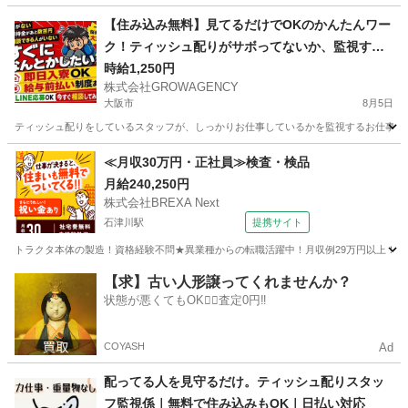
大阪
茨木市
その他
リメイク
【住み込み無料】見てるだけでOKのかんたんワー
ク！ティッシュ配りがサボってないか、監視する
お仕事。
時給1,250円
株式会社GROWAGENCY
大阪市
8月5日
ティッシュ配りをしているスタッフが、しっかりお仕事しているかを監視するお仕事！ カンタ
大阪
大阪市
その他
ティッシュ
≪月収30万円・正社員≫検査・検品
月給240,250円
株式会社BREXA Next
石津川駅
提携サイト
トラクタ本体の製造！資格経験不問★異業種からの転職活躍中！月収例29万円以上！生活
大阪
堺市
石津川駅
その他
【求】古い人形譲ってくれませんか？
状態が悪くてもOK🙆‍♀️査定0円‼️
COYASH
Ad
配ってる人を見守るだけ。ティッシュ配りスタッ
フ監視係｜無料で住み込みもOK｜日払い対応