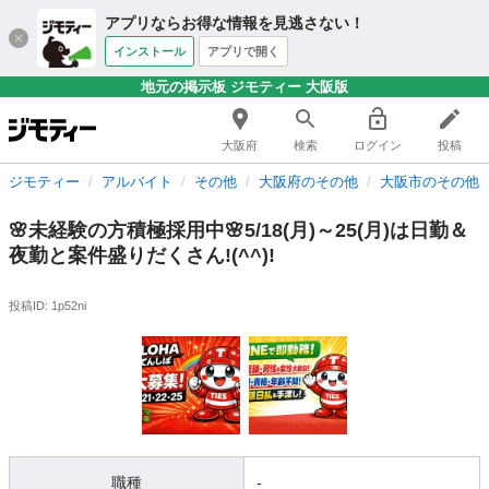
アプリならお得な情報を見逃さない！
インストール
アプリで開く
地元の掲示板 ジモティー 大阪版
大阪府
検索
ログイン
投稿
ジモティー
アルバイト
その他
大阪府のその他
大阪市のその他
🌸未経験の方積極採用中🌸5/18(月)～25(月)は日勤＆
夜勤と案件盛りだくさん!(^^)!
投稿ID: 1p52ni
職種
-