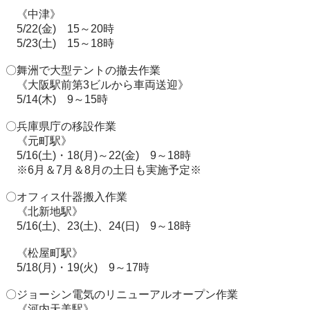
　《中津》

　5/22(金)　15～20時

　5/23(土)　15～18時

〇舞洲で大型テントの撤去作業

　《大阪駅前第3ビルから車両送迎》

　5/14(木)　9～15時

〇兵庫県庁の移設作業

　《元町駅》

　5/16(土)・18(月)～22(金)　9～18時

　※6月＆7月＆8月の土日も実施予定※

〇オフィス什器搬入作業

　《北新地駅》

　5/16(土)、23(土)、24(日)　9～18時

　《松屋町駅》

　5/18(月)・19(火)　9～17時

〇ジョーシン電気のリニューアルオープン作業

　《河内天美駅》
