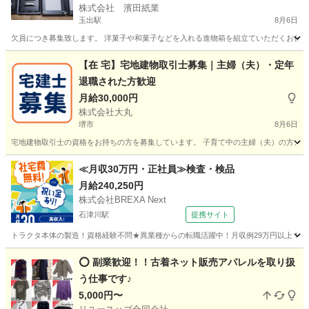
株式会社 濱田紙業
玉出駅
8月6日
欠員につき募集致します。 洋菓子や和菓子などを入れる進物箱を組立ていただくお仕事で
大阪
大阪市
玉出駅
その他
給料
【在 宅】宅地建物取引士募集｜主婦（夫）・定年
退職された方歓迎
月給30,000円
株式会社大丸
堺市
8月6日
宅地建物取引士の資格をお持ちの方を募集しています。 子育て中の主婦（夫）の方、定
大阪
堺市
その他
宅地建物取引士
≪月収30万円・正社員≫検査・検品
月給240,250円
株式会社BREXA Next
石津川駅
提携サイト
トラクタ本体の製造！資格経験不問★異業種からの転職活躍中！月収例29万円以上！生活
大阪
堺市
石津川駅
その他
⭕️ 副業歓迎！！古着ネット販売アパレルを取り扱
う仕事です♪
5,000円〜