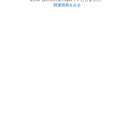
関連投稿をみる
初めての方へ
利用規約
プライバシーポリシー
プライバシー・ステートメント
健全化に資する運用方針
お問い合わせ
運営会社
サイトマップ
ご利用ガイド
フリーワードで探す
PC版で表示
都道府県選択
特定商取引法の表示
利用者情報の外部送信について
© 2011-
2026
Jmty, Inc.