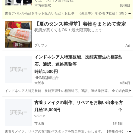
リユースハブ合同会社
河内長野駅
8月6日
古着アパレル商品をネット販売いただくお仕事！《募集中》 初心者🔰歓迎！ 20代〜50代歓迎
大阪
河内長野市
河内長野駅
その他
ネット
【夏のタンス整理👘】着物をまとめて査定
状態が悪くてもOK！最大限買取します
プリフラ
Ad
インドネシア人特定技能、技能実習生の相談対
応、通訳、連絡業務等
時給1,500円
HRM協同組合
大阪市
8月6日
インドネシア人特定技能、技能実習生の相談対応、通訳、連絡業務等。 全て組合職員が
大阪
大阪市
その他
特定技能
古着リメイクの制作、リペアをお願い出来る方
月給15,000円
valeur
茨木市
8月5日
古着リメイク、リペアの在宅制作スタッフを数名募集いたします。 【募集条件】 ・リ