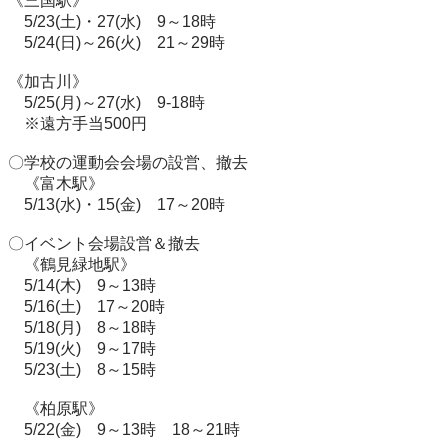
《三国駅》

　5/23(土)・27(水)　9～18時

　5/24(日)～26(火)　21～29時

《加古川》

　5/25(月)～27(水)　9-18時

　※遠方手当500円

〇学校の運動会会場の設営、撤去

　《富木駅》

　5/13(水)・15(金)　17～20時

〇イベント会場設営＆撤去

　《鶴見緑地駅》

　5/14(木)　9～13時

　5/16(土)　17～20時

　5/18(月)　8～18時

　5/19(火)　9～17時

　5/23(土)　8～15時

　《柏原駅》

　5/22(金)　9～13時　18～21時
