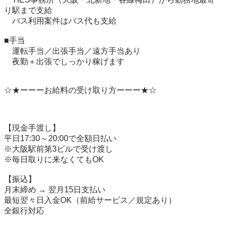
り駅まで支給

　バス利用案件はバス代も支給

■手当

　運転手当／出張手当／遠方手当あり

　夜勤＋出張でしっかり稼げます

☆★ーーーお給料の受け取り方ーーー★☆

【現金手渡し】

平日17:30～20:00で全額日払い

※大阪駅前第3ビルで受け渡し

※毎日取りに来なくてもOK

【振込】

月末締め → 翌月15日支払い

最短翌々日入金OK（前給サービス／規定あり）

全銀行対応
