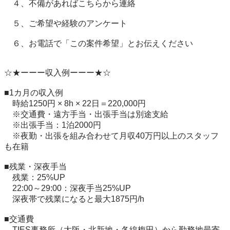
　４、不備があればこちらから連絡

　５、ご希望や経験のアンケート

　６、お電話で「この案件希望」とお伝えください

☆★ーーー収入例ーーー★☆

■1カ月の収入例

　時給1250円 × 8h × 22日＝220,000円

　※交通費・遠方手当・出張手当は別途支給

　※出張手当：1泊2000円

　※夜勤・出張を組み合わせて月収40万円以上のスタッフ
も在籍

■残業・深夜手当

　残業：25%UP

　22:00～29:00：深夜手当25%UP

　深夜帯で残業になると最大1875円/h

■交通費

　TIES事務所（大阪・北新地・各線梅田）から勤務地最寄