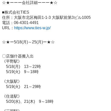
☆★ーーー会社詳細ーーー★☆

■株式会社TIES

住所：大阪市北区梅田1-1-3 大阪駅前第3ビル1005

電話：06-4301-4491

URL：
https://www.ties-w.jp/
☆★ー5/18(月)～25(月)ー★☆

〇店舗什器搬入出

《平野駅》

　5/18(月)　13～22時

　5/19(火)　9～18時

《大阪駅》

　5/19(火)　21～29時

《住道駅》

　5/20(水)、21(木)　9～18時
