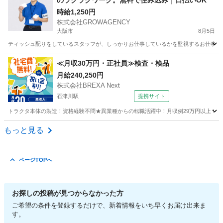
のラクラクワーク。無料で住み込み｜日払いOK
時給1,250円
株式会社GROWAGENCY
大阪市
8月5日
ティッシュ配りをしているスタッフが、しっかりお仕事しているかを監視するお仕事！ カンタ
大阪
大阪市
その他
ティッシュ
≪月収30万円・正社員≫検査・検品
月給240,250円
株式会社BREXA Next
石津川駅
提携サイト
トラクタ本体の製造！資格経験不問★異業種からの転職活躍中！月収例29万円以上！生活
大阪
堺市
石津川駅
その他
もっと見る
ページTOPへ
お探しの投稿が見つからなかった方
ご希望の条件を登録するだけで、新着情報をいち早くお届け出来ま
す。