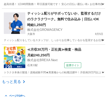
超高待遇！ 1日6時間勤務！ 即日面接可能です！ 安心の日払い週払い有♪ お仕事内容は
大阪
大阪市
その他
時給
ティッシュ配りがサボってないか、監視するだけ
のラクラクワーク。無料で住み込み｜日払いOK
時給1,250円
株式会社GROWAGENCY
大阪市
8月5日
ティッシュ配りをしているスタッフが、しっかりお仕事しているかを監視するお仕事！ カンタ
大阪
大阪市
その他
ティッシュ
≪月収30万円・正社員≫検査・検品
月給240,250円
株式会社BREXA Next
石津川駅
提携サイト
トラクタ本体の製造！資格経験不問★異業種からの転職活躍中！月収例29万円以上！生活
大阪
堺市
石津川駅
その他
もっと見る
ページTOPへ