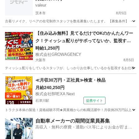
valeur
茨木市
8月5日
古着リメイク、リペアの在宅制作スタッフを数名募集いたします。 【募集条件】 ・リ
大阪
茨木市
その他
リメイク
【住み込み無料】見てるだけでOKのかんたんワー
ク！ティッシュ配りがサボってないか、監視する
お仕事。
時給1,250円
株式会社GROWAGENCY
大阪市
8月5日
ティッシュ配りをしているスタッフが、しっかりお仕事しているかを監視するお仕事！ カンタ
大阪
大阪市
その他
ティッシュ
≪月収30万円・正社員≫検査・検品
月給240,250円
株式会社BREXA Next
石津川駅
提携サイト
トラクタ本体の製造！資格経験不問★異業種からの転職活躍中！月収例29万円以上！生活
大阪
堺市
石津川駅
その他
自動車メーカーの期間従業員募集
高収入・無料の寮費・通勤バス等によりお金が貯まり
やすい環境