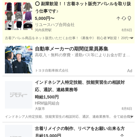
大阪
堺市
石津川駅
その他
⭕️ 副業歓迎！！古着ネット販売アパレルを取り扱
う仕事です♪
5,000円〜
リユースハブ合同会社
河内長野駅
8月6日
古着アパレル商品をネット販売いただくお仕事！《募集中》 初心者🔰歓迎！ 20代〜50代歓迎
大阪
河内長野市
河内長野駅
その他
ネット
自動車メーカーの期間従業員募集
高収入・無料の寮費・通勤バス等によりお金が貯まり
やすい環境
トヨタ自動車株式会社
Ad
インドネシア人特定技能、技能実習生の相談対
応、通訳、連絡業務等
時給1,500円
HRM協同組合
大阪市
8月6日
インドネシア人特定技能、技能実習生の相談対応、通訳、連絡業務等。 全て組合職員が
大阪
大阪市
その他
特定技能
古着リメイクの制作、リペアをお願い出来る方
月給15,000円