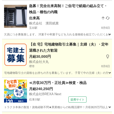
急募！完全出来高制！ご自宅で紙箱の組み立て・
検品・梱包の内職
出来高
株式会社 濱田紙業
玉出駅
8月6日
欠員につき募集致します。 洋菓子や和菓子などを入れる進物箱を組立ていただくお仕事で
大阪
大阪市
玉出駅
その他
給料
【在 宅】宅地建物取引士募集｜主婦（夫）・定年
退職された方歓迎
月給30,000円
株式会社大丸
堺市
8月6日
宅地建物取引士の資格をお持ちの方を募集しています。 子育て中の主婦（夫）の方、定
大阪
堺市
その他
宅地建物取引士
≪月収30万円・正社員≫検査・検品
月給240,250円
株式会社BREXA Next
石津川駅
提携サイト
トラクタ本体の製造！資格経験不問★異業種からの転職活躍中！月収例29万円以上！生活