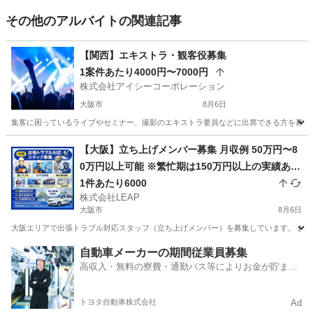
その他のアルバイトの関連記事
【関西】エキストラ・観客役募集
1案件あたり4000円〜7000円
株式会社アイシーコーポレーション
大阪市
8月6日
集客に困っているライブやセミナー、撮影のエキストラ要員などに出席できる方を募集し
大阪
大阪市
その他
観客
【大阪】立ち上げメンバー募集 月収例 50万円〜8
0万円以上可能 ※繁忙期は150万円以上の実績あり
完全出来高制 1件あたり平均10,000円 1日2〜7件
1件あたり6000
株式会社LEAP
程度の対応 日収目安：20,000円〜70,000円
大阪市
8月6日
大阪エリアで出張トラブル対応スタッフ（立ち上げメンバー）を募集しています。 お客様
大阪
大阪市
その他
スタッフ
自動車メーカーの期間従業員募集
高収入・無料の寮費・通勤バス等によりお金が貯まり
やすい環境
トヨタ自動車株式会社
Ad