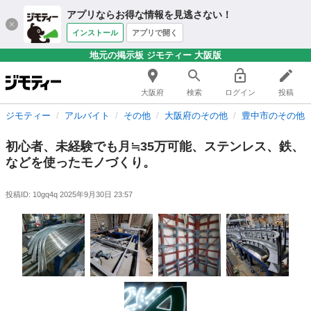
アプリならお得な情報を見逃さない！
インストール
アプリで開く
地元の掲示板 ジモティー 大阪版
大阪府
検索
ログイン
投稿
ジモティー
アルバイト
その他
大阪府のその他
豊中市のその他
初心者、未経験でも月≒35万可能、ステンレス、鉄、
などを使ったモノづくり。
投稿ID: 10gq4q
2025年9月30日 23:57