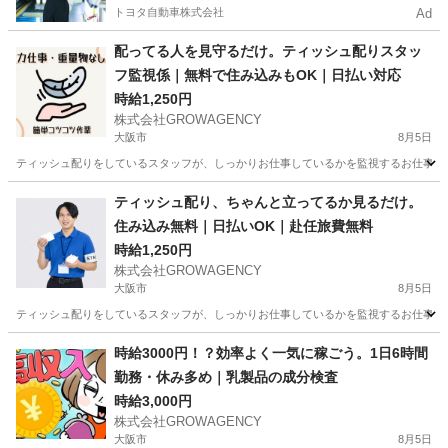
トヨタ自動車株式会社
Ad
配ってる人を見守るだけ。ティッシュ配りスタッ
フ監視係｜無料で住み込みもOK｜日払い対応
時給1,250円
株式会社GROWAGENCY
大阪市
8月5日
ティッシュ配りをしているスタッフが、しっかりお仕事しているかを監視するお仕事！ カンタ
大阪
大阪市
その他
スタッフ
ティッシュ配り、ちゃんと立ってるか見るだけ。
住み込み無料｜日払いOK｜赴任旅費無料
時給1,250円
株式会社GROWAGENCY
大阪市
8月5日
ティッシュ配りをしているスタッフが、しっかりお仕事しているかを監視するお仕事！ カンタ
大阪
大阪市
その他
ティッシュ
時給3000円！？効率よく一気に稼ごう。1日6時間
勤務・休み多め｜乳製品の成分検査
時給3,000円
株式会社GROWAGENCY
大阪市
8月5日