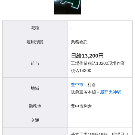
職種
-
雇用形態
業務委託
日給13,200円
給与
工場作業税込13200現場作業
税込14300
豊中市
- 利倉
地域
阪急宝塚本線 -
服部天神駅
勤務地
豊中市利倉
交通
基本工場は9時18時。現場日は