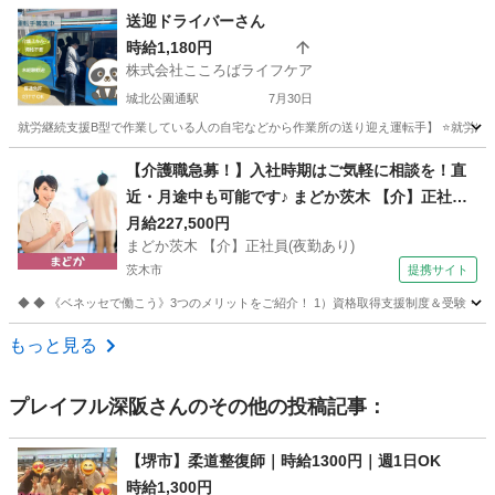
大阪
大阪市
城北公園通駅
その他
スタッフ
送迎ドライバーさん
時給1,180円
株式会社こころばライフケア
城北公園通駅
7月30日
就労継続支援B型で作業している人の自宅などから作業所の送り迎え運転手】 ⭐就労継続
大阪
大阪市
城北公園通駅
その他
B型
【介護職急募！】入社時期はご気軽に相談を！直
近・月途中も可能です♪ まどか茨木 【介】正社員
(夜勤あり) 老人介護施設スタッフ
月給227,500円
まどか茨木 【介】正社員(夜勤あり)
茨木市
提携サイト
◆ ◆ 《ベネッセで働こう》3つのメリットをご紹介！ 1）資格取得支援制度＆受験・研修
大阪
茨木市
介護
もっと見る
プレイフル深阪
さんのその他の投稿記事：
【堺市】柔道整復師｜時給1300円｜週1日OK
時給1,300円