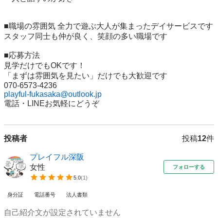
■職場の雰囲気 全力で遊ぶ大人が集まったデイサービスです

スタッフ同士も仲が良く、笑顔の多い職場です

■応募方法

見学だけでもOKです！

「まずは雰囲気を見たい」だけでも大歓迎です

playful-fukasaka@outlook.jp
投稿者
投稿
12
件
プレイフル深阪
女性
フォローする
5.0
(
1
)
身分証
電話番号
法人書類
自己紹介文が設定されていません