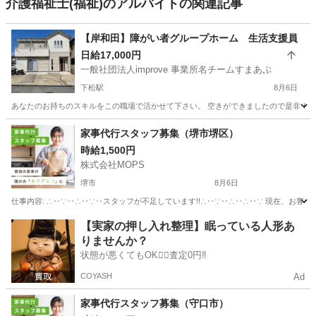
介護福祉士(福祉)のアルバイトの関連記事
【岸和田】障がい者グループホーム 生活支援員
日給17,000円
一般社団法人improve 事業所名チームすまあぷ
下松駅
8月6日
あなたのお持ちのスキルをこの職場で活かせて下さい。 空きができましたので是非！このチ
大阪
岸和田市
下松駅
その他
介助
家事代行スタッフ募集（堺市堺区）
時給1,500円
株式会社MOPS
堺市
8月6日
仕事内容: ∴‥∵‥∴‥∵‥スタッフが不足しています!!∴‥∵‥∴‥∴‥∵ 現在、お客
大阪
堺市
ホームヘルパー
スタッフ
【実家の押し入れ整理】眠っている人形あ
りませんか？
状態が悪くてもOK🙆‍♀️査定0円‼️
COYASH
Ad
家事代行スタッフ募集（守口市）