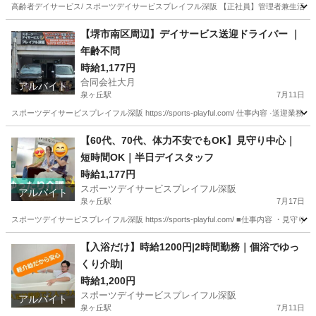
高齢者デイサービス/ スポーツデイサービスプレイフル深阪 【正社員】管理者兼生活相談員
大阪
堺市
泉ヶ丘駅
介護福祉士
デイサービス
【堺市南区周辺】デイサービス送迎ドライバー ｜
年齢不問
時給1,177円
合同会社大月
アルバイト
泉ヶ丘駅
7月11日
スポーツデイサービスプレイフル深阪 https://sports-playful.com/ 仕事内容 ·
大阪
堺市
泉ヶ丘駅
ドライバー
50代
【60代、70代、体力不安でもOK】見守り中心｜
短時間OK｜半日デイスタッフ
時給1,177円
スポーツデイサービスプレイフル深阪
アルバイト
泉ヶ丘駅
7月17日
スポーツデイサービスプレイフル深阪 https://sports-playful.com/ ■仕事内容
大阪
堺市
泉ヶ丘駅
介護
スタッフ
【入浴だけ】時給1200円|2時間勤務｜個浴でゆっ
くり介助|
時給1,200円
スポーツデイサービスプレイフル深阪
アルバイト
泉ヶ丘駅
7月11日