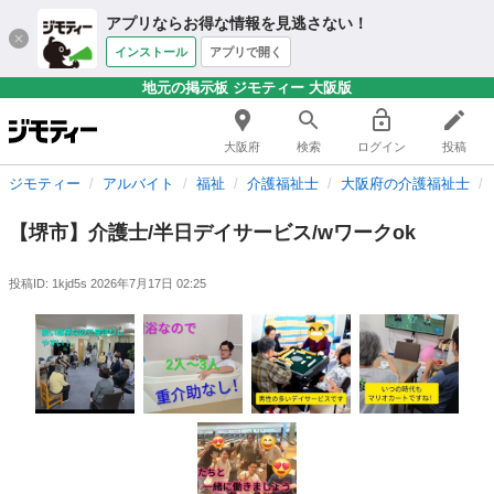
アプリならお得な情報を見逃さない！
インストール
アプリで開く
地元の掲示板 ジモティー 大阪版
大阪府
検索
ログイン
投稿
ジモティー
アルバイト
福祉
介護福祉士
大阪府の介護福祉士
【堺市】介護士/半日デイサービス/wワークok
投稿ID: 1kjd5s
2026年7月17日 02:25