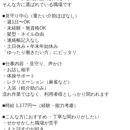
そんな方に選ばれている職場です

■見守り中心（重たい介助ほぼなし）

・週1日〜OK

・未経験・無資格OK

・髪型・ネイル自由

・連絡帳記入なし

・土日休み＋年末年始休み

「ゆったり働きたい方」にピッタリ

■仕事内容 ・見守り、声かけ

・お話し相手

・体操サポート

・レクリエーション（麻雀など）

・入浴（軽介助のみ）

流れ作業ではなく、利用者様としっかり関われます

■時給 1,177円〜（経験・能力考慮）

■こんな方におすすめ ・丁寧な関わりがしたい

・せかせかした職場が苦手

・人と話すのが好き
