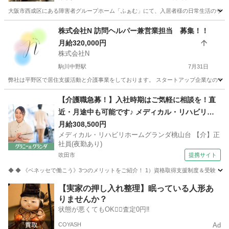
大阪市西成区にある障害者グループホーム「ふぁむ」にて、入居者様の日常生活のサポー
大阪
大阪市
津守駅
その他
スタッフ
株式会社N 訪問ヘルパー兼営業担当 募集！！
月給320,000円
株式会社N
駒川中野駅
7月31日
弊社は平野区で居住支援活動と介護事業をしております。 スタートアップ企業なので、
大阪
大阪市
駒川中野駅
その他
東住吉区
【介護職急募！】入社時期はご気軽に相談を！直
近・月途中も可能です♪ メディカル・リハビリホ
ームグランダ桃山台 【介】正社員(夜勤あり) 老人
月給308,500円
メディカル・リハビリホームグランダ桃山台 【介】正
介護施設スタッフ
社員(夜勤あり)
吹田市
提携サイト
◆ ◆ 《ベネッセで働こう》3つのメリットをご紹介！ 1）資格取得支援制度＆受験・研修
大阪
吹田市
介護
【実家の押し入れ整理】眠っている人形あ
りませんか？
状態が悪くてもOK🙆‍♀️査定0円‼️
COYASH
Ad