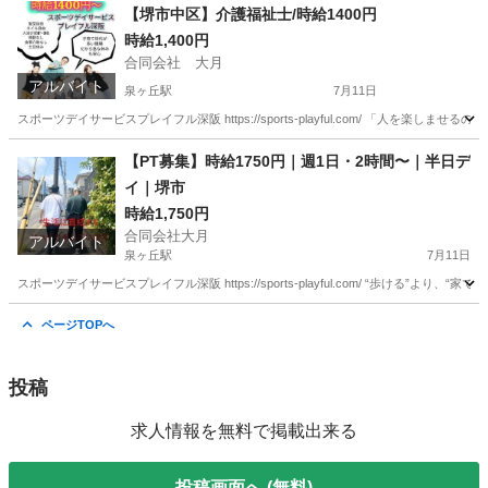
大阪
堺市
泉ヶ丘駅
介護士
時給
【堺市中区】介護福祉士/時給1400円
時給1,400円
合同会社 大月
アルバイト
泉ヶ丘駅
7月11日
スポーツデイサービスプレイフル深阪 https://sports-playful.com/ 「人を
大阪
堺市
泉ヶ丘駅
介護士
ゲーム
【PT募集】時給1750円｜週1日・2時間〜｜半日デ
イ｜堺市
時給1,750円
合同会社大月
アルバイト
泉ヶ丘駅
7月11日
スポーツデイサービスプレイフル深阪 https://sports-playful.com/ “歩け
大阪
堺市
泉ヶ丘駅
その他
時給
ページTOPへ
投稿
求人情報を無料で掲載出来る
投稿画面へ (無料)