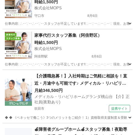
時給1,500円
株式会社MOPS
守口市
8月6日
仕事内容: ∴‥∵‥∴‥∵‥スタッフが不足しています!!∴‥∵‥∴‥∴‥∵ 現在、お客
大阪
守口市
ホームヘルパー
スタッフ
家事代行スタッフ募集（阿倍野区）
時給1,500円
株式会社MOPS
阿倍野駅
8月6日
仕事内容: ∴‥∵‥∴‥∵‥スタッフが不足しています!!∴‥∵‥∴‥∴‥∵ 現在、お客
大阪
大阪市
阿倍野駅
その他
スタッフ
【介護職急募！】入社時期はご気軽に相談を！直
近・月途中も可能です♪ メディカル・リハビリホ
ームグランダ桃山台 【介】正社員(夜勤あり) 老人
月給346,500円
メディカル・リハビリホームグランダ桃山台 【介】正
介護施設スタッフ
社員(夜勤あり)
吹田市
提携サイト
◆ ◆ 《ベネッセで働こう》3つのメリットをご紹介！ 1）資格取得支援制度＆受験・研修
大阪
吹田市
介護
🍎障害者グループホーム🍎スタッフ募集！夜勤専