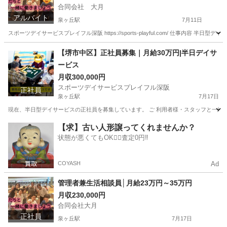
合同会社 大月
アルバイト
泉ヶ丘駅
7月11日
スポーツデイサービスプレイフル深阪 https://sports-playful.com/ 仕事
大阪
堺市
泉ヶ丘駅
その他
時給
【堺市中区】正社員募集｜月給30万円|半日デイサ
ービス
月収300,000円
スポーツデイサービスプレイフル深阪
正社員
泉ヶ丘駅
7月17日
現在、半日型デイサービスの正社員を募集しています。 ご 利用者様・スタッフと一緒に
大阪
堺市
泉ヶ丘駅
介護福祉士
デイサービス
【求】古い人形譲ってくれませんか？
状態が悪くてもOK🙆‍♀️査定0円‼️
COYASH
Ad
管理者兼生活相談員│月給23万円～35万円
月収230,000円
合同会社大月
正社員
泉ヶ丘駅
7月17日