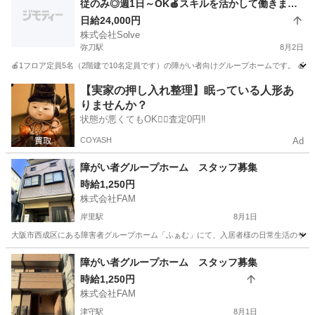
従のみ◎週1日～OK🍎スキルを活かして働きませ
んか？🍎
日給24,000円
株式会社Solve
弥刀駅
8月2日
🍎1フロア定員5名（2階建で10名定員です）の障がい者向けグループホームです。 🍎
大阪
東大阪市
弥刀駅
介護福祉士
生活支援員
【実家の押し入れ整理】眠っている人形あ
りませんか？
状態が悪くてもOK🙆‍♀️査定0円‼️
COYASH
Ad
障がい者グループホーム スタッフ募集
時給1,250円
株式会社FAM
岸里駅
8月1日
大阪市西成区にある障害者グループホーム「ふぁむ」にて、入居者様の日常生活のサポー
大阪
大阪市
岸里駅
その他
スタッフ
障がい者グループホーム スタッフ募集
時給1,250円
株式会社FAM
津守駅
8月1日