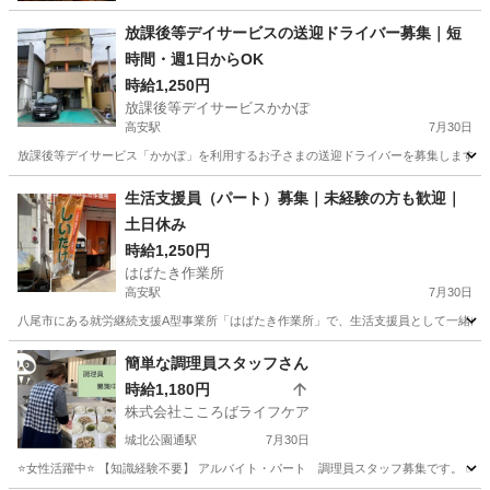
放課後等デイサービスの送迎ドライバー募集｜短
時間・週1日からOK
時給1,250円
放課後等デイサービスかかぽ
高安駅
7月30日
放課後等デイサービス「かかぽ」を利用するお子さまの送迎ドライバーを募集します。 
大阪
八尾市
高安駅
その他
業務
生活支援員（パート）募集｜未経験の方も歓迎｜
土日休み
時給1,250円
はばたき作業所
高安駅
7月30日
八尾市にある就労継続支援A型事業所「はばたき作業所」で、生活支援員として一緒に働
大阪
八尾市
高安駅
福祉
簡単な調理員スタッフさん
時給1,180円
株式会社こころばライフケア
城北公園通駅
7月30日
⭐女性活躍中⭐ 【知識経験不要】 アルバイト・パート 調理員スタッフ募集です。 ✅職