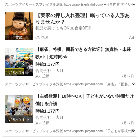
スポーツデイサービスプレイフル深阪 https://sports-playful.com/ ■仕事内
大阪
堺市
泉ヶ丘駅
介護士
スタッフ
【実家の押し入れ整理】眠っている人形あ
りませんか？
状態が悪くてもOK🙆‍♀️査定0円‼️
COYASH
Ad
【麻雀、将棋、囲碁できる方歓迎】無資格・未経
験ok｜短時間ok
時給1,177円
合同会社 大月
アルバイト
泉ヶ丘駅
7月17日
スポーツデイサービスプレイフル深阪 https://sports-playful.com/ 「麻雀
大阪
堺市
泉ヶ丘駅
介護士
時給
【主婦歓迎】10時〜OK｜子どもがいない時間だけ
働ける介護
時給1,177円
合同会社 大月
アルバイト
泉ヶ丘駅
7月17日
スポーツデイサービスプレイフル深阪 https://sports-playful.com/ 「子ども