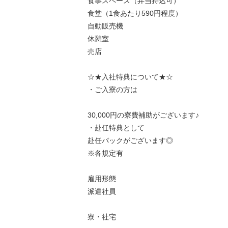
食事スペース（弁当持込可）
食堂（1食あたり590円程度）
自動販売機
休憩室
売店
☆★入社特典について★☆
・ご入寮の方は
30,000円の寮費補助がございます♪
・赴任特典として
赴任パックがございます◎
※各規定有
雇用形態
派遣社員
寮・社宅