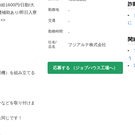
詐
1600円/日勤/大
勤務地
-
費補助あり/即日入寮
<>
交通
-
に
勤務時間
-
関
社名/
フジアルテ株式会社
店名
う
応募する
（ジョブハウス工場へ）
重機）を組み立てる
ーなどを取り付けま
は同じです！
。