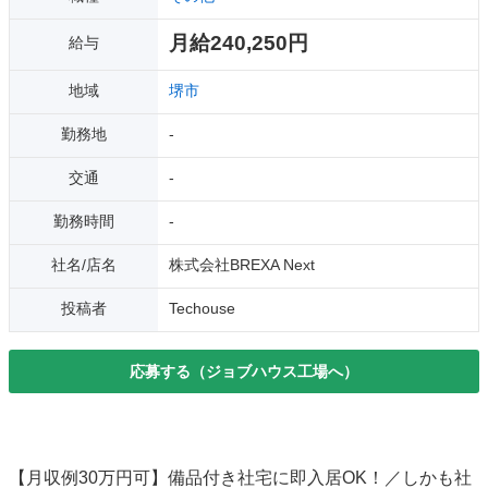
月給240,250円
給与
地域
堺市
勤務地
-
交通
-
勤務時間
-
社名/店名
株式会社BREXA Next
投稿者
Techouse
応募する（ジョブハウス工場へ）
【月収例30万円可】備品付き社宅に即入居OK！／しかも社