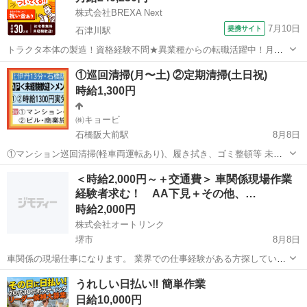
株式会社BREXA Next
7月10日
提携サイト
石津川駅
トラクタ本体の製造！資格経験不問★異業種からの転職活躍中！月収
例29万円以上！生活支援物資事前対応可◎即日入寮OK！寮費はずっと
大阪
堺市
石津川駅
その他
①巡回清掃(月〜土) ②定期清掃(土日祝)
無料＆備品付き1R寮完備！赴任旅費会社負担！工場まで無料送迎あり
時給1,300円
◎《大阪府堺市》 人気の工場の...
㈱キョービ
石橋阪大前駅
8月8日
①マンション巡回清掃(軽車両運転あり)、履き拭き、ゴミ整頓等 未経
験可 月火木金週4日でご相談ください。AT免許所持で社用車（軽自
大阪
池田市
石橋阪大前駅
清掃
社用車
＜時給2,000円～＋交通費＞ 車関係現場作業
動車）でご自身で運転して作業現場に行かれる方は時給1300円(実
経験者求む！ AA下見＋その他、…
労) 研修期間1ヶ月は12...
時給2,000円
株式会社オートリンク
堺市
8月8日
車関係の現場仕事になります。 業界での仕事経験がある方探していま
す！！！ （未経験者も◎ですが、要相談、時給も変わります） 性別/
大阪
堺市
軽作業
写真撮影
うれしい日払い‼ 簡単作業
年齢不問、自家用車で色々な現場に動ける方、AAでの下見業務もあり
日給10,000円
ますので、慣れて...