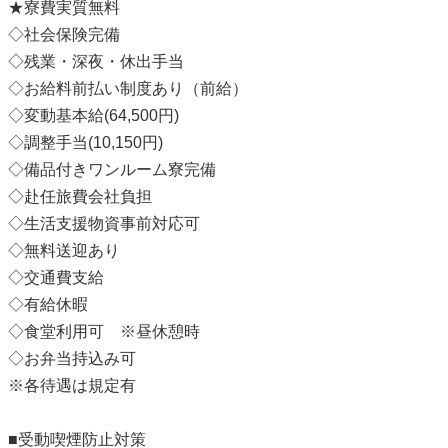
★寮費実質無料
◇社会保険完備
◇残業・深夜・休出手当
◇お給料前払い制度あり（前給）
◇変動基本給(64,500円)
◇調整手当(10,150円)
◇備品付きワンルーム寮完備
◇赴任旅費会社負担
◇生活支援物資事前対応可
◇無料送迎あり
◇交通費支給
◇有給休暇
◇食堂利用可 ※昼休憩時
◇お弁当持込み可
※各待遇は規定有
■受動喫煙防止対策