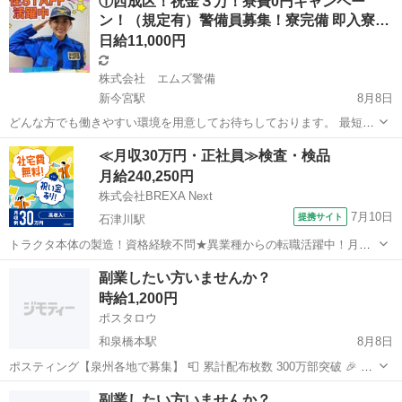
①西成区！祝金３万！寮費0円キャンペー
急募・最新案件をいち早くお知らせ🥳 👇仕事情報は公式LINEで配信 ...
ン！（規定有）警備員募集！寮完備 即入寮…
日給11,000円
株式会社 エムズ警備
新今宮駅
8月8日
どんな方でも働きやすい環境を用意してお待ちしております。 最短で
働けるようにお手伝いいたします。電話の無い方でも安心してくださ
大阪
大阪市
新今宮駅
警備員
西成区
≪月収30万円・正社員≫検査・検品
い。 即入寮可能ですのでご安心ください。 移動の困難な方！！可能で
月給240,250円
したらお迎えに上がります。...
株式会社BREXA Next
7月10日
提携サイト
石津川駅
トラクタ本体の製造！資格経験不問★異業種からの転職活躍中！月収
例29万円以上！生活支援物資事前対応可◎即日入寮OK！寮費はずっと
大阪
堺市
石津川駅
その他
副業したい方いませんか？
無料＆備品付き1R寮完備！赴任旅費会社負担！工場まで無料送迎あり
時給1,200円
◎《大阪府堺市》 人気の工場の...
ポスタロウ
和泉橋本駅
8月8日
ポスティング【泉州各地で募集】 📮 累計配布枚数 300万部突破 🎉 ▶︎
24時間いつでも働ける ▶︎ 一人で気楽に働ける ▶︎ 短時間で働ける ▶︎
大阪
貝塚市
和泉橋本駅
ポスティング
一人
副業したい方いませんか？