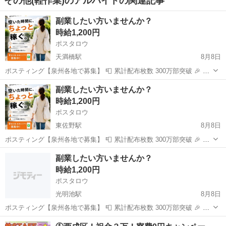
その他(軽作業)のアルバイトの関連記事
副業したい方いませんか？
時給1,200円
ポスタロウ
天満橋駅
8月8日
ポスティング【泉州各地で募集】 📮 累計配布枚数 300万部突破 🎉 ▶︎
24時間いつでも働ける ▶︎ 一人で気楽に働ける ▶︎ 短時間で働ける ▶︎
大阪
大阪市
天満橋駅
ポスティング
一人
副業したい方いませんか？
急募・最新案件をいち早くお知らせ🥳 👇仕事情報は公式LINEで配信 ...
時給1,200円
ポスタロウ
東佐野駅
8月8日
ポスティング【泉州各地で募集】 📮 累計配布枚数 300万部突破 🎉 ▶︎
24時間いつでも働ける ▶︎ 一人で気楽に働ける ▶︎ 短時間で働ける ▶︎
大阪
泉南郡
東佐野駅
軽作業
一人
副業したい方いませんか？
急募・最新案件をいち早くお知らせ🥳 👇仕事情報は公式LINEで配信 ...
時給1,200円
ポスタロウ
光明池駅
8月8日
ポスティング【泉州各地で募集】 📮 累計配布枚数 300万部突破 🎉 ▶︎
24時間いつでも働ける ▶︎ 一人で気楽に働ける ▶︎ 短時間で働ける ▶︎
大阪
堺市
光明池駅
ポスティング
一人