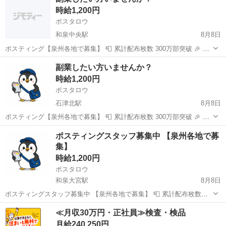
急募・最新案件をいち早くお知らせ🥳 👇仕事情報は公式LINEで配信 ...
時給1,200円
ポスタロウ
和泉中央駅
8月8日
ポスティング【泉州各地で募集】 📮 累計配布枚数 300万部突破 🎉 ▶︎
24時間いつでも働ける ▶︎ 一人で気楽に働ける ▶︎ 短時間で働ける ▶︎
大阪
和泉市
和泉中央駅
ポスティング
一人
副業したい方いませんか？
急募・最新案件をいち早くお知らせ🥳 👇仕事情報は公式LINEで配信 ...
時給1,200円
ポスタロウ
石津北駅
8月8日
ポスティング【泉州各地で募集】 📮 累計配布枚数 300万部突破 🎉 ▶︎
24時間いつでも働ける ▶︎ 一人で気楽に働ける ▶︎ 短時間で働ける ▶︎
大阪
堺市
石津北駅
ポスティング
一人
ポスティングスタッフ募集中 【泉州各地で募
急募・最新案件をいち早くお知らせ🥳 👇仕事情報は公式LINEで配信 ...
集】
時給1,200円
ポスタロウ
和泉大宮駅
8月8日
ポスティングスタッフ募集中 【泉州各地で募集】 📮 累計配布枚数
300万部突破 🎉 ▶︎ 24時間いつでも働ける ▶︎ 一人で気楽に働ける ▶︎
大阪
岸和田市
和泉大宮駅
ポスティング
スタッフ
≪月収30万円・正社員≫検査・検品
短時間で働ける ▶︎ 急募・最新案件をいち早くお知らせ🥳 👇仕事情報は
月給240,250円
公式L...