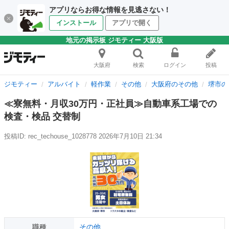
アプリならお得な情報を見逃さない！
インストール
アプリで開く
地元の掲示板 ジモティー 大阪版
大阪府
検索
ログイン
投稿
ジモティー
アルバイト
軽作業
その他
大阪府のその他
堺市の
≪寮無料・月収30万円・正社員≫自動車系工場での
検査・検品 交替制
投稿ID: rec_techouse_1028778
2026年7月10日 21:34
職種
その他