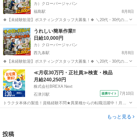
カ）クローバージャパン
福島駅
8月8日
🍀【未経験歓迎】ポスティングスタッフ大募集！🍀 ＼20代・30代のレ
ギュラースタッフ募集中✨ ━━🔍 こんな方にピッタリ！ ・元気に歩く
大阪
大阪市
福島駅
軽作業
スタッフ
うれしい簡単作業‼
のが好き ・外で体を動かす仕事がしたい ・自由シフトでプライベート
日給10,000円
も充実させ...
カ）クローバージャパン
西九条駅
8月8日
🍀【未経験歓迎】ポスティングスタッフ大募集！🍀 ＼20代・30代のレ
ギュラースタッフ募集中✨ ━━🔍 こんな方にピッタリ！ ・元気に歩く
大阪
大阪市
西九条駅
軽作業
スタッフ
≪月収30万円・正社員≫検査・検品
のが好き ・外で体を動かす仕事がしたい ・自由シフトでプライベート
月給240,250円
も充実させ...
株式会社BREXA Next
7月10日
提携サイト
石津川駅
トラクタ本体の製造！資格経験不問★異業種からの転職活躍中！月収
例29万円以上！生活支援物資事前対応可◎即日入寮OK！寮費はずっと
大阪
堺市
石津川駅
その他
無料＆備品付き1R寮完備！赴任旅費会社負担！工場まで無料送迎あり
もっと見る
◎《大阪府堺市》 人気の工場の...
投稿