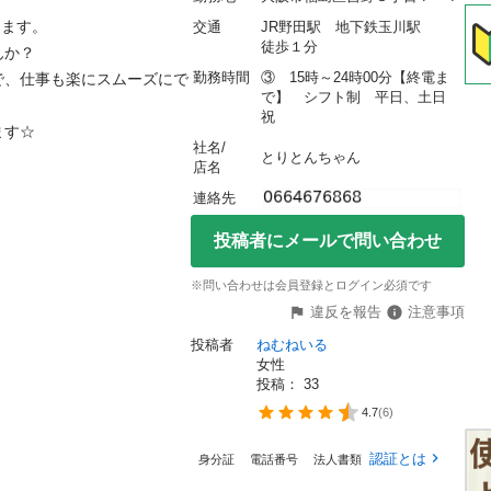
す。

交通
JR野田駅　地下鉄玉川駅　　
徒歩１分
？

勤務時間
③　15時～24時00分【終電ま
で、仕事も楽にスムーズにで
で】　シフト制　平日、土日
祝　
社名/
とりとんちゃん
店名
連絡先
投稿者にメールで問い合わせ
※問い合わせは会員登録とログイン必須です
違反を報告
注意事項
投稿者
ねむねいる
女性
投稿： 
33
4.7
(
6
)
認証とは
身分証
電話番号
法人書類