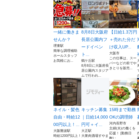
一緒に働きま
8月8日大阪府
【日給1.3万円
せんか？
長居公園内フ
＋売れた分だ
堺東駅
ードイベン
け収入UP...
簡単な調理補助
大阪市
ト...
ホールスタッフ
この仕事は、スー
お気軽にお...
鶴ケ丘駅
パーなどの前でや
8月8日に大阪府長
きとりを販売...
居公園内スタジア
ムで行われ...
ネイル・髪色
キッチン募集
15時まで勤務
自由・時給12
｜日給14,000
OKの調理師
河内長野市
00円以上！...
円可＋イ...
主婦(夫)の働くを
大阪難波駅
大正駅
応援！ [勤務日
時給1200円以上！
大衆肉酒場すやま
数]： ...