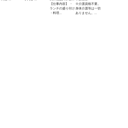
【仕事内容】 ・
※介護資格不要。
ランチの盛り付け
身体介護等は一切
・料理...
ありません。...