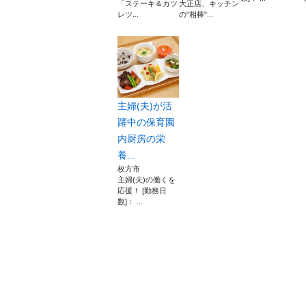
「ステーキ＆カツ
大正店、キッチン
レツ...
の"相棒"...
主婦(夫)が活
躍中の保育園
内厨房の栄
養...
枚方市
主婦(夫)の働くを
応援！ [勤務日
数]： ...