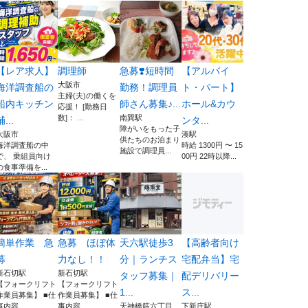
【レア求人】
調理師
急募❣️短時間
【アルバイ
大阪市
海洋調査船の
勤務！調理員
ト・パート】
主婦(夫)の働くを
船内キッチン
師さん募集♪...
ホール&カウ
応援！ [勤務日
数]： ...
南巽駅
補...
ンタ...
障がいをもった子
大阪市
湊駅
供たちのお泊まり
海洋調査船の中
時給 1300円 〜 15
施設で調理員...
で、 乗組員向け
00円 22時以降...
の食事準備を...
簡単作業 急
急募 ほぼ体
天六駅徒歩3
【高齢者向け
募
力なし！！
分｜ランチス
宅配弁当】宅
新石切駅
新石切駅
タッフ募集｜
配デリバリー
【フォークリフト
【フォークリフト
1...
ス...
作業員募集】 ■仕
作業員募集】 ■仕
事内容 ...
事内容 ...
天神橋筋六丁目...
下新庄駅