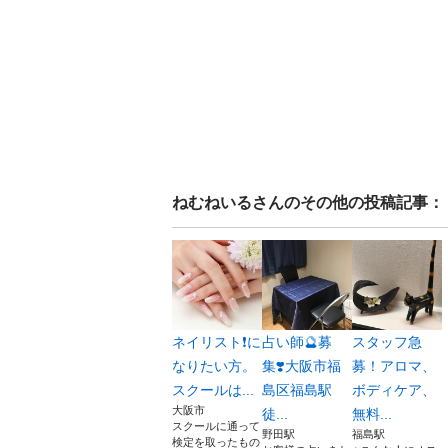
ねむねいる
さんのその他の投稿記事：
ネイリスト❗️に
占い師🔮募
スタッフ急
なりたい方。
集❣️大阪市福
募！アロマ、
スクールは...
島区福島駅
ボディケア、
大阪市
徒...
無料...
スクールに通って
野田駅
福島駅
検定を取ったもの