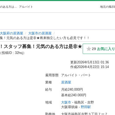
駅近居酒屋リニューアルOPEN ！！スタッフ募集！元気のある方は是非★将来独立したい方も必見です！！ (ねむねいる) 野田の居酒屋の無料求人広告・アルバイト・バイト募集情報｜ジモティー
アルバイト
地元の掲示
大阪府の居酒屋
大阪市の居酒屋
募集！元気のある方は是非★将来独立したい方も必見です！！
！！スタッフ募集！元気のある方は是非★
29
お気に入
（投稿ID : 32hsj）
更新
2026年5月13日 01:36
作成
2026年4月22日 15:14
雇用形態
アルバイト・パート
業種
居酒屋
給与
月給240,000円
基本給240.000円
地域
大阪市
 - 福島区
 - 吉野
大阪環状線 - 
野田駅
勤務地
大阪市福島区吉野３丁目７ー７