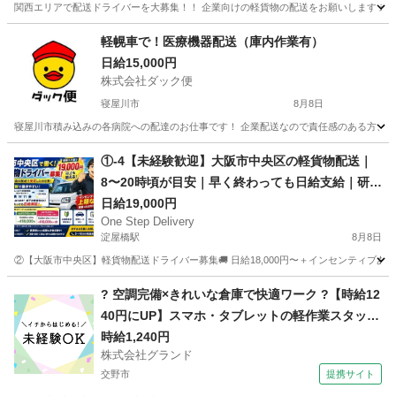
関西エリアで配送ドライバーを大募集！！ 企業向けの軽貨物の配送をお願いします 未経
大阪
大阪市
配送
スポット
軽幌車で！医療機器配送（庫内作業有）
日給15,000円
株式会社ダック便
寝屋川市
8月8日
寝屋川市積み込みの各病院への配達のお仕事です！ 企業配送なので責任感のある方、未経験
大阪
寝屋川市
配送
積み込み
①-4【未経験歓迎】大阪市中央区の軽貨物配送｜
8〜20時頃が目安｜早く終わっても日給支給｜研修
あり
日給19,000円
One Step Delivery
淀屋橋駅
8月8日
②【大阪市中央区】軽貨物配送ドライバー募集🚚 日給18,000円〜＋インセンティブあ
大阪
大阪市
淀屋橋駅
ドライバー
通販
? 空調完備×きれいな倉庫で快適ワーク ?【時給12
40円にUP】スマホ・タブレットの軽作業スタッフ
大募集！
時給1,240円
株式会社グランド
交野市
提携サイト