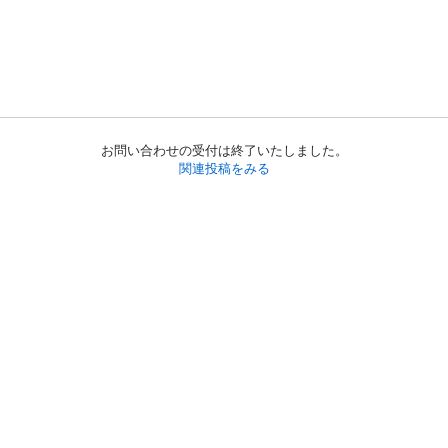
お問い合わせの受付は終了いたしました。
関連投稿をみる
初めての方へ
利用規約
プライバシーポリシー
プライバシー・ステートメント
健全化に資する運用方針
お問い合わせ
運営会社
サイトマップ
ご利用ガイド
フリーワードで探す
PC版で表示
都道府県選択