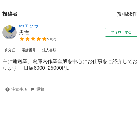
投稿者
投稿
88
件
㈱エソラ
男性
フォローする
5.0
(
2
)
身分証
電話番号
法人書類
主に運送業、倉庫内作業全般を中心にお仕事をご紹介してお
ります。 日給6000~25000円...
注意事項
通報