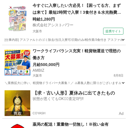
大阪
東大阪市
ドライバー
貨物
今すぐに入寮したい方必見！【困ってる方、まず
は来て】最短2時間で入寮！3食付き＆水光熱費無
料！50代活躍中の超カンタン作業！
時給1,280円
株式会社アシストパワー
大阪市
提携サイト
[仕事内容] アスファルトのゴミ除去/当日入寮可/日勤のみ/軽作業/3食付き アスファ
大阪
大阪市
その他
ワークライフバランス充実！軽貨物運送で理想の
働き⽅
月給500,000円
AMBIZ
大阪市
8月8日
＼業務拡大に伴い、軽貨物ドライバー大募集！／ ⚠️募集人数に限りがございます⚠️ 【勤務地】 大阪府
大阪
大阪市
物流
貨物
【求・古い人形】夏休みに出てきたもの
状態が悪くてもOK🙆‍♀️査定0円‼️
COYASH
Ad
薬局の配送！重量物一切無し！※祝い金有