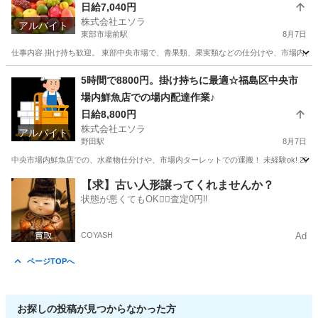
などの仕分けや市場内ターレット、フォークリフ
日給7,040円
株式会社エソラ
トでの運搬ピッキングなど。業務委託
アルバイト
東部市場前駅
8月7日
仕事内容 掛け持ち歓迎。 東部中央市場で、青果類、果実類などの仕分けや、市場内ターレ
大阪
大阪市
東部市場前駅
倉庫
フォークリフト
5時間で8800円。掛け持ちに最適☆福島区中央市
場内鮮魚店での場内配達作業♪
日給8,800円
株式会社エソラ
アルバイト
野田駅
8月7日
中央市場内鮮魚店での、水産物仕分けや、市場内ターレットでの運搬！ 未経験ok! 20~6
大阪
大阪市
野田駅
配送
【求】古い人形譲ってくれませんか？
状態が悪くてもOK🙆‍♀️査定0円‼️
COYASH
Ad
ページTOPへ
お探しの投稿が見つからなかった方