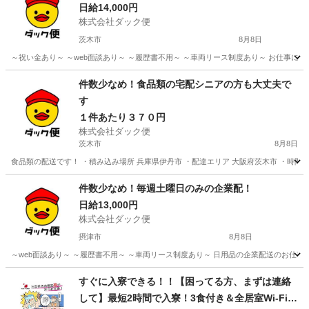
日給14,000円
株式会社ダック便
茨木市
8月8日
～祝い金あり～ ～web面談あり～ ～履歴書不用～ ～車両リース制度あり～ お仕事につ
大阪
茨木市
配送
業務
件数少なめ！食品類の宅配シニアの方も大丈夫で
す
１件あたり３７０円
株式会社ダック便
茨木市
8月8日
食品類の配送です！ ・積み込み場所 兵庫県伊丹市 ・配達エリア 大阪府茨木市 ・時間 7
大阪
茨木市
配送
シニア
件数少なめ！毎週土曜日のみの企業配！
日給13,000円
株式会社ダック便
摂津市
8月8日
～web面談あり～ ～履歴書不用～ ～車両リース制度あり～ 日用品の企業配送のお仕事♪ 
大阪
摂津市
配送
すぐに入寮できる！！【困ってる方、まずは連絡
して】最短2時間で入寮！3食付き＆全居室Wi-Fi有