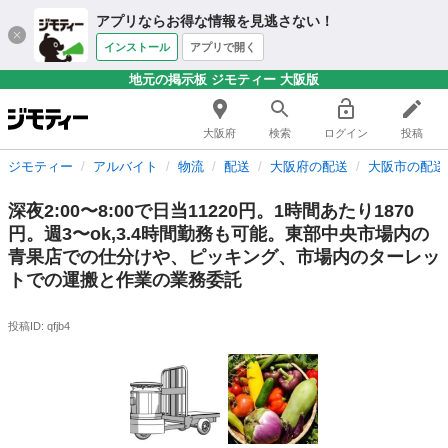
アプリならお得な情報を見逃さない！
インストール
アプリで開く
地元の掲示板 ジモティー 大阪版
大阪府
検索
ログイン
投稿
ジモティー
アルバイト
物流
配送
大阪府の配送
大阪市の配送
深夜2:00〜8:00で日当11220円。1時間あたり1870
円。週3〜ok,3.4時間勤務も可能。東部中央市場内の
青果店での仕分けや、ピッキング、市場内のターレッ
トでの運搬と作業の業務委託
投稿ID: qfjb4