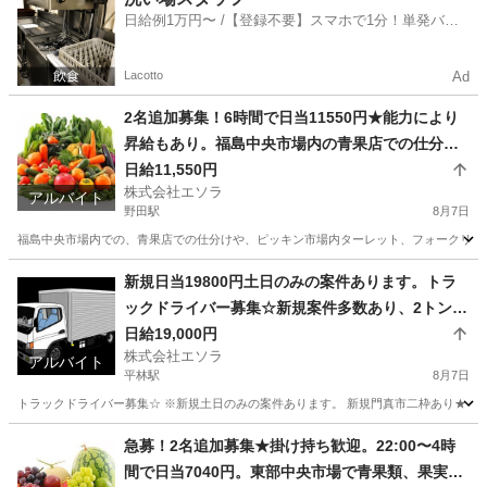
日給例1万円〜 /【登録不要】スマホで1分！単発バイ
ト一括検索✨
Lacotto
Ad
2名追加募集！6時間で日当11550円★能力により
昇給もあり。福島中央市場内の青果店での仕分
け、ピッキング、ターレット、フォークリフトに
日給11,550円
株式会社エソラ
よる運搬など。業務委託。掛け持ちok
アルバイト
野田駅
8月7日
福島中央市場内での、青果店での仕分けや、ピッキン市場内ターレット、フォークリフトで
大阪
大阪市
野田駅
配送
新規日当19800円土日のみの案件あります。トラ
ックドライバー募集☆新規案件多数あり、2トン〜
4トン、大型など。トラック代行運転。日当19,000
日給19,000円
株式会社エソラ
円など。 勤務地多数。門真市、大阪市、堺、東大
アルバイト
平林駅
8月7日
阪近郊など。2〜４トントラックでの企業配、給食
トラックドライバー募集☆ ※新規土日のみの案件あります。 新規門真市二枠あり★ 大阪
配送、廃油配送、建材の配送、水回り製品備品配
送など。
大阪
大阪市
平林駅
ドライバー
大型
急募！2名追加募集★掛け持ち歓迎。22:00〜4時
間で日当7040円。東部中央市場で青果類、果実類