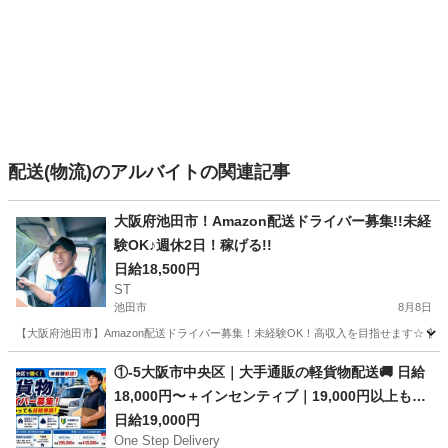
配送(物流)のアルバイトの関連記事
大阪府池田市！Amazon配送ドライバー募集!!未経
験OK♪週休2日！稼げる!!
日給18,500円
ST
池田市
8月8日
【大阪府池田市】Amazon配送ドライバー募集！未経験OK！高収入を目指せます☆ 
大阪
池田市
ドライバー
Amazon
①-5大阪市中央区｜大手通販の軽貨物配送🚚 日給
18,000円〜＋インセンティブ｜19,000円以上も狙
える
日給19,000円
One Step Delivery