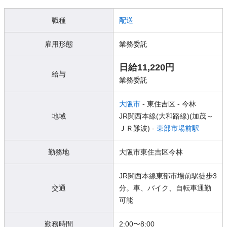
職種
配送
雇用形態
業務委託
日給11,220円
給与
業務委託
大阪市
- 東住吉区
- 今林
地域
JR関西本線(大和路線)(加茂～
ＪＲ難波) -
東部市場前駅
勤務地
大阪市東住吉区今林
JR関西本線東部市場前駅徒步3
交通
分。車、バイク、自転車通勤
可能
勤務時間
2:00〜8:00