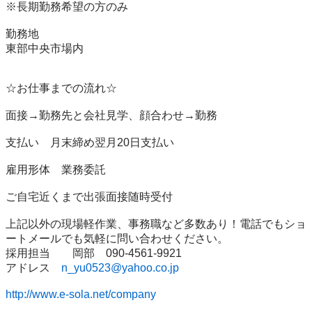
※長期勤務希望の方のみ

勤務地

東部中央市場内

☆お仕事までの流れ☆

面接→勤務先と会社見学、顔合わせ→勤務

支払い　月末締め翌月20日支払い

雇用形体　業務委託

ご自宅近くまで出張面接随時受付

上記以外の現場軽作業、事務職など多数あり！電話でもショ
ートメールでも気軽に問い合わせください。

採用担当　　岡部　090-4561-9921

アドレス　
n_yu0523@yahoo.co.jp
http://www.e-sola.net/company