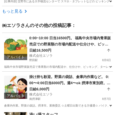
[仕事内容] 交野市にある大手物流センターで スマホ・タブレットなどの ピッキングや梱包
大阪
交野市
その他
もっと見る
㈱エソラ
さんのその他の投稿記事：
0:00~10:00 日当16500円。 福島中央市場内青果販
売店での野菜類の市場内配送や仕分けや、ピッキ
ング、ターレットでの運搬など。
日給16,500円
株式会社エソラ
アルバイト
野田駅
8月6日
福島中央市場野菜販売店で青果類の市場内配送や、仕分けや、ピッキング、ターレットでの運搬
大阪
大阪市
野田駅
ドライバー
掛け持ち歓迎。野菜の袋詰、倉庫内作業など。 0:
00〜4:00日当6000円。週4〜ok 摂津市東別府。業
務委託
日給6,000円
株式会社エソラ
アルバイト
南摂津駅
8月7日
倉庫内作業。野菜の袋詰。摂津市。業務委託 ☆土曜日出勤できる方優遇☆ バイク、自転車通勤可
大阪
摂津市
南摂津駅
仕分け
業務委託
洗い場スタッフ