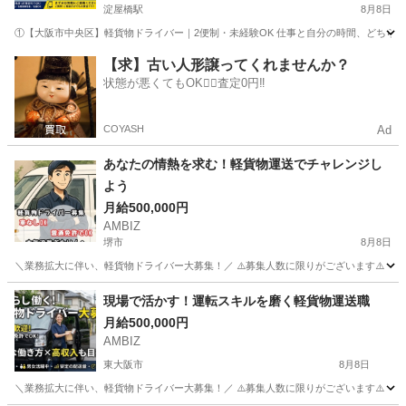
淀屋橋駅
8月8日
①【大阪市中央区】軽貨物ドライバー｜2便制・未経験OK 仕事と自分の時間、どちらも
大阪
大阪市
淀屋橋駅
ドライバー
通販
【求】古い人形譲ってくれませんか？
状態が悪くてもOK🙆‍♀️査定0円‼️
COYASH
Ad
あなたの情熱を求む！軽貨物運送でチャレンジし
よう
月給500,000円
AMBIZ
堺市
8月8日
＼業務拡大に伴い、軽貨物ドライバー大募集！／ ⚠️募集人数に限りがございます⚠️ 【勤務地】 大阪府
大阪
堺市
物流
貨物
現場で活かす！運転スキルを磨く軽貨物運送職
月給500,000円
AMBIZ
東大阪市
8月8日
＼業務拡大に伴い、軽貨物ドライバー大募集！／ ⚠️募集人数に限りがございます⚠️ 【勤務地】 大阪府