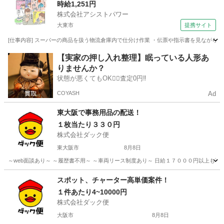
り！調味料のピッキング作業【お迎え＆即入寮o
時給1,251円
株式会社アシストパワー
k!!】
大東市
提携サイト
[仕事内容] スーパーの商品を扱う物流倉庫内で仕分け作業 ・伝票や指示書を見ながらピ
大阪
大東市
その他
【実家の押し入れ整理】眠っている人形あ
りませんか？
状態が悪くてもOK🙆‍♀️査定0円‼️
COYASH
Ad
東大阪で事務用品の配送！
１枚当たり３３０円
株式会社ダック便
東大阪市
8月8日
～web面談あり～ ～履歴書不用～ ～車両リース制度あり～ 日給１７０００円以上も可
大阪
東大阪市
配送
積み込み
スポット、チャーター高単価案件！
１件あたり4~10000円
株式会社ダック便
大阪市
8月8日