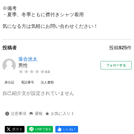
※備考

・夏季、冬季ともに襟付きシャツ着用

気になる方は気軽にお問い合わせください！
投稿者
投稿
925
件
落合洸太
男性
フォローする
0.0
身分証
電話番号
法人書類
自己紹介文が設定されていません
注意事項
通報
お気に入り 1
ポスト
いいね！
LINEで送る