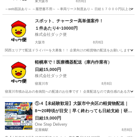
東大阪市
8月8日
～web面談あり～ ～履歴書不用～ ～車両リース制度あり～ 日給１７０００円以上も可
大阪
東大阪市
配送
積み込み
スポット、チャーター高単価案件！
１件あたり4~10000円
株式会社ダック便
大阪市
8月8日
関西エリアで配送ドライバーを大募集！！ 企業向けの軽貨物の配送をお願いします 未経
大阪
大阪市
配送
スポット
軽幌車で！医療機器配送（庫内作業有）
日給15,000円
株式会社ダック便
寝屋川市
8月8日
寝屋川市積み込みの各病院への配達のお仕事です！ 企業配送なので責任感のある方、未経験
大阪
寝屋川市
配送
積み込み
①-4【未経験歓迎】大阪市中央区の軽貨物配送｜
8〜20時頃が目安｜早く終わっても日給支給｜研修
あり
日給19,000円
One Step Delivery
淀屋橋駅
8月8日