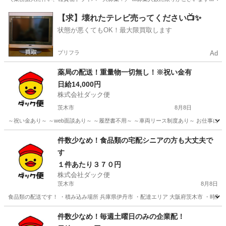
大阪
大阪市
物流
貨物
【求】壊れたテレビ売ってください📺✨
状態が悪くてもOK！最大限買取します
プリフラ
Ad
薬局の配送！重量物一切無し！※祝い金有
日給14,000円
株式会社ダック便
茨木市
8月8日
～祝い金あり～ ～web面談あり～ ～履歴書不用～ ～車両リース制度あり～ お仕事につ
大阪
茨木市
配送
業務
件数少なめ！食品類の宅配シニアの方も大丈夫で
す
１件あたり３７０円
株式会社ダック便
茨木市
8月8日
食品類の配送です！ ・積み込み場所 兵庫県伊丹市 ・配達エリア 大阪府茨木市 ・時間 7
大阪
茨木市
配送
シニア
件数少なめ！毎週土曜日のみの企業配！