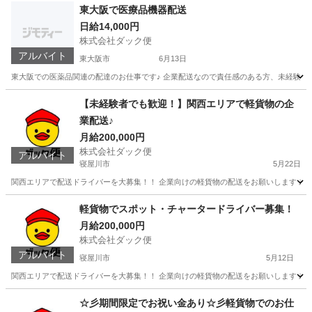
東大阪で医療品機器配送
日給14,000円
株式会社ダック便
アルバイト
東大阪市
6月13日
東大阪での医薬品関連の配達のお仕事です♪ 企業配送なので責任感のある方、未経験者でもでき
大阪
東大阪市
配送
運賃
【未経験者でも歓迎！】関西エリアで軽貨物の企
業配送♪
月給200,000円
株式会社ダック便
アルバイト
寝屋川市
5月22日
関西エリアで配送ドライバーを大募集！！ 企業向けの軽貨物の配送をお願いします 未経
大阪
寝屋川市
物流
貨物
軽貨物でスポット・チャータードライバー募集！
月給200,000円
株式会社ダック便
アルバイト
寝屋川市
5月12日
関西エリアで配送ドライバーを大募集！！ 企業向けの軽貨物の配送をお願いします 未経
大阪
寝屋川市
物流
スポット
☆彡期間限定でお祝い金あり☆彡軽貨物でのお仕