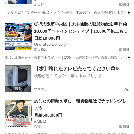
池田市
8月8日
【大阪府池田市】Amazon配送ドライバー募集！未経験OK！高収入を目指せます☆ 
大阪
池田市
ドライバー
Amazon
①-5大阪市中央区｜大手通販の軽貨物配送🚚 日給
18,000円〜＋インセンティブ｜19,000円以上も狙
える
日給19,000円
One Step Delivery
淀屋橋駅
8月8日
①【大阪市中央区】軽貨物ドライバー｜2便制・未経験OK 仕事と自分の時間、どちらも
大阪
大阪市
淀屋橋駅
ドライバー
通販
【求】壊れたテレビ売ってください📺✨
状態が悪くてもOK！最大限買取します
プリフラ
Ad
あなたの情熱を求む！軽貨物運送でチャレンジし
よう
月給500,000円
AMBIZ
堺市
8月8日