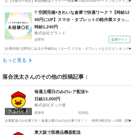
②【大阪市中央区】軽貨物配送ドライバー募集🚚 日給18,000円〜＋インセンティブあ
大阪
大阪市
淀屋橋駅
ドライバー
通販
? 空調完備×きれいな倉庫で快適ワーク ?【時給12
40円にUP】スマホ・タブレットの軽作業スタッフ
大募集！
時給1,240円
株式会社グランド
交野市
提携サイト
[仕事内容] 交野市にある大手物流センターで スマホ・タブレットなどの ピッキングや梱包
大阪
交野市
その他
もっと見る
落合洸太
さんのその他の投稿記事：
毎週土曜日のみのレア配送✨
日給13,000円
株式会社ダック便
アルバイト
摂津市
6月8日
企業配送のお仕事です！毎週土曜のみのお仕事です！！ ・時間 8時20分～15時（変動あ
大阪
摂津市
配送
レア
東大阪で医療品機器配送