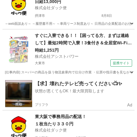
日給13,000円
株式会社ダック便
摂津市
8月8日
～web面談あり～ ～履歴書不用～ ～車両リース制度あり～ 日用品の企業配送のお仕事♪ 
大阪
摂津市
配送
すぐに入寮できる！！【困ってる方、まずは連絡
して】最短2時間で入寮！3食付き＆全居室Wi-Fi有
り！調味料のピッキング作業【お迎え＆即入寮o
時給1,251円
株式会社アシストパワー
k!!】
大東市
提携サイト
[仕事内容] スーパーの商品を扱う物流倉庫内で仕分け作業 ・伝票や指示書を見ながらピ
大阪
大東市
その他
【求】壊れたテレビ売ってください📺✨
状態が悪くてもOK！最大限買取します
プリフラ
Ad
東大阪で事務用品の配送！
１枚当たり３３０円
株式会社ダック便