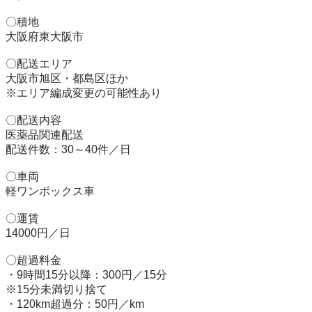
〇積地

大阪府東大阪市

〇配送エリア

大阪市旭区・都島区ほか

※エリア編成変更の可能性あり

〇配送内容

医薬品関連配送

配送件数：30～40件／日

〇車両

軽ワンボックス車

〇運賃

14000円／日

〇超過料金

・9時間15分以降：300円／15分

※15分未満切り捨て

・120km超過分：50円／km
