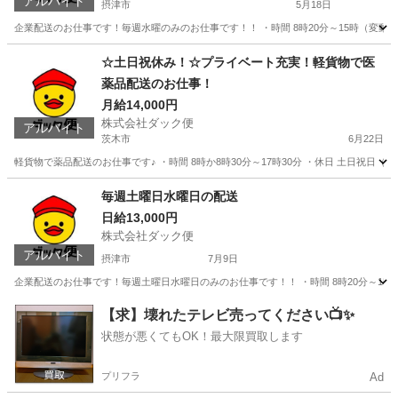
アルバイト
摂津市
5月18日
企業配送のお仕事です！毎週水曜のみのお仕事です！！ ・時間 8時20分～15時（変動あり
大阪
摂津市
物流
お盆
☆土日祝休み！☆プライベート充実！軽貨物で医
薬品配送のお仕事！
月給14,000円
株式会社ダック便
アルバイト
茨木市
6月22日
軽貨物で薬品配送のお仕事です♪ ・時間 8時か8時30分～17時30分 ・休日 土日祝日（大
大阪
茨木市
物流
貨物
毎週土曜日水曜日の配送
日給13,000円
株式会社ダック便
アルバイト
摂津市
7月9日
企業配送のお仕事です！毎週土曜日水曜日のみのお仕事です！！ ・時間 8時20分～15時
大阪
摂津市
配送
お盆
【求】壊れたテレビ売ってください📺✨
状態が悪くてもOK！最大限買取します
プリフラ
Ad