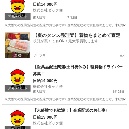
日給14,000円
株式会社ダック便
アルバイト
東大阪市
7月2日
東大阪での医薬品関連の配達のお仕事です♪ 企業配送なので責任感のある方、未経験者でもでき
大阪
東大阪市
配送
運賃
【夏のタンス整理👘】着物をまとめて査定
状態が悪くてもOK！最大限買取します
プリフラ
Ad
【医薬品配送関連/土日祝休み】軽貨物ドライバー
募集！
日給14,000円
株式会社ダック便
アルバイト
東大阪市
6月25日
東大阪での医薬品関連の配達のお仕事です♪ 企業配送なので責任感のある方、未経験者でもでき
大阪
東大阪市
物流
貨物
【未経験でも歓迎！】企業配送のお仕事♪
日給13,000円
株式会社ダック便