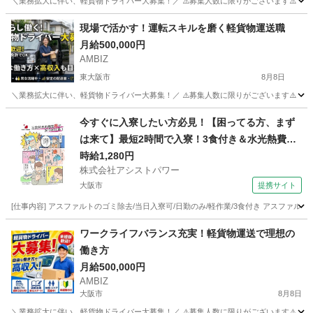
＼業務拡大に伴い、軽貨物ドライバー大募集！／ ⚠️募集人数に限りがございます⚠️ 【勤務地】 大阪府
大阪
堺市
物流
貨物
現場で活かす！運転スキルを磨く軽貨物運送職
月給500,000円
AMBIZ
東大阪市
8月8日
＼業務拡大に伴い、軽貨物ドライバー大募集！／ ⚠️募集人数に限りがございます⚠️ 【勤務地】 大阪府
大阪
東大阪市
ドライバー
貨物
今すぐに入寮したい方必見！【困ってる方、まず
は来て】最短2時間で入寮！3食付き＆水光熱費無
料！50代活躍中の超カンタン作業！
時給1,280円
株式会社アシストパワー
大阪市
提携サイト
[仕事内容] アスファルトのゴミ除去/当日入寮可/日勤のみ/軽作業/3食付き アスファ
大阪
大阪市
その他
ワークライフバランス充実！軽貨物運送で理想の
働き⽅
月給500,000円
AMBIZ
大阪市
8月8日
＼業務拡大に伴い、軽貨物ドライバー大募集！／ ⚠️募集人数に限りがございます⚠️ 【勤務地】 大阪府