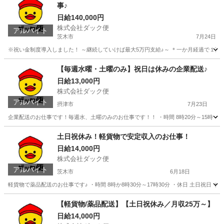
事♪
日給140,000円
株式会社ダック便
アルバイト
茨木市
7月24日
※祝い金制度導入しました！ ～継続していけば最大5万円支給♪～ ＊一か月経過で１万円
大阪
茨木市
ドライバー
貨物
【毎週水曜・土曜のみ】祝日は休みの企業配送♪
日給13,000円
株式会社ダック便
アルバイト
摂津市
7月23日
企業配送のお仕事です！毎週水、土曜のみのお仕事です！！ ・時間 8時20分～15時（変
大阪
摂津市
物流
企業間
土日祝休み！軽貨物で安定収入のお仕事！
日給14,000円
株式会社ダック便
アルバイト
茨木市
6月18日
軽貨物で薬品配送のお仕事です♪ ・時間 8時か8時30分～17時30分 ・休日 土日祝日（大
大阪
茨木市
物流
貨物
【軽貨物/薬品配送】【土日祝休み／月収25万～】
日給14,000円