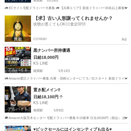
南巽駅
5月28日
🚛 ECサイト宅配ドライバー大募集 🚛 【兵庫エリア】新規ドライバー30名以上募集‼️ 📦
大阪
大阪市
南巽駅
物流
置き配
【求】古い人形譲ってくれませんか？
状態が悪くてもOK🙆‍♀️査定0円‼️
COYASH
Ad
黒ナンバー所持優遇
日給18,000円
KS LINE
アルバイト
南巽駅
5月13日
🚛 Amazon委託ドライバー募集 兵庫・尼崎センターにて 5／31スタート 新規ドライバー10名
大阪
大阪市
南巽駅
ドライバー
Amazon
置き配メイン‼️
日給18,100円
KS LINE
アルバイト
南巽駅
5月8日
🚚 Amazon大阪茨木センター 宅配ドライバー募集 8:15着車 日当18100円（税込）
大阪
大阪市
南巽駅
ドライバー
置き配
♥️ビックセールにはインセンティブも出る♥️