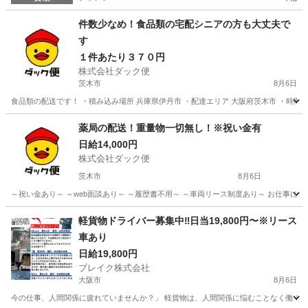
件数少なめ！食品類の宅配シニアの方も大丈夫で
す
１件あたり３７０円
株式会社ダック便
茨木市
8月6日
食品類の配送です！ ・積み込み場所 兵庫県伊丹市 ・配達エリア 大阪府茨木市 ・時間 7
大阪
茨木市
配送
シニア
薬局の配送！重量物一切無し！※祝い金有
日給14,000円
株式会社ダック便
茨木市
8月6日
～祝い金あり～ ～web面談あり～ ～履歴書不用～ ～車両リース制度あり～ お仕事につ
大阪
茨木市
配送
業務
軽貨物ドライバー募集中‼️日当19,800円〜※リース
車あり
日給19,800円
ブレイク株式会社
大阪市
8月6日
今の仕事、人間関係に疲れていませんか？」 軽貨物は、人間関係に悩むことなく働くこと