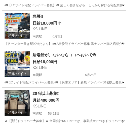
🚛【ECサイト宅配ドライバー募集】🚛 楽しく働きながら、しっかり稼げる宅配案件📦 ✅ 日当
大阪
大阪市
南巽駅
ドライバー
急募‼️
日給18,000円
KS LINE
アルバイト
南巽駅
6月3日
【各センター置き配90%だよん】 🚛 A社委託ドライバー募集 黒ナンバー購入店紹介可能🉑
大阪
大阪市
南巽駅
ドライバー
置き配
居場所が、ないならココへおいで🤞
日給18,000円
KS LINE
アルバイト
南巽駅
5月28日
🚛 ECサイト宅配ドライバー大募集 🚛 【兵庫エリア】新規ドライバー30名以上募集‼️ 📦
大阪
大阪市
南巽駅
物流
置き配
20台以上募集❗️
月給400,000円
KSLINE
アルバイト
南巽駅
5月11日
🔥【委託ドライバー大募集】🔥 合同会社KS LINEでは、事業拡大につきドライバーを募集中‼️