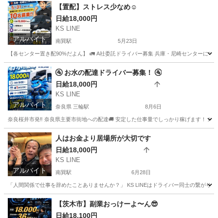
大阪
大阪市
南巽駅
ドライバー
Google
【置配】ストレス少なめ☺️
日給18,000円
KS LINE
アルバイト
南巽駅
5月23日
【各センター置き配90%だよん】 🚛 A社委託ドライバー募集 兵庫・尼崎センターにて 5／3
大阪
大阪市
南巽駅
ドライバー
置き配
🚰 お水の配達ドライバー募集！ 🚰
日給18,000円
KS LINE
アルバイト
奈良県 三輪駅
8月6日
奈良桜井市発‼️ 奈良県主要市街地への配達🚚 安定した仕事量でしっかり稼げます！ 未経験の方も大
奈良
桜井市
三輪駅
配送
スタッフ
人はお金より居場所が大切です
日給18,000円
KS LINE
アルバイト
南巽駅
6月28日
「人間関係で仕事を辞めたことありませんか？」 KS LINEはドライバー同士の繋がりを
大阪
大阪市
南巽駅
ドライバー
居場所
【茨木市】副業おっけーよ〜ん😎
日給18,100円