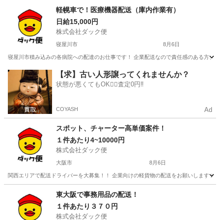
大阪
池田市
ドライバー
Amazon
軽幌車で！医療機器配送（庫内作業有）
日給15,000円
株式会社ダック便
寝屋川市
8月6日
寝屋川市積み込みの各病院への配達のお仕事です！ 企業配送なので責任感のある方、未経験
大阪
寝屋川市
配送
積み込み
【求】古い人形譲ってくれませんか？
状態が悪くてもOK🙆‍♀️査定0円‼️
COYASH
Ad
スポット、チャーター高単価案件！
１件あたり4~10000円
株式会社ダック便
大阪市
8月6日
関西エリアで配送ドライバーを大募集！！ 企業向けの軽貨物の配送をお願いします 未経
大阪
大阪市
配送
スポット
東大阪で事務用品の配送！
１件あたり３７０円
株式会社ダック便