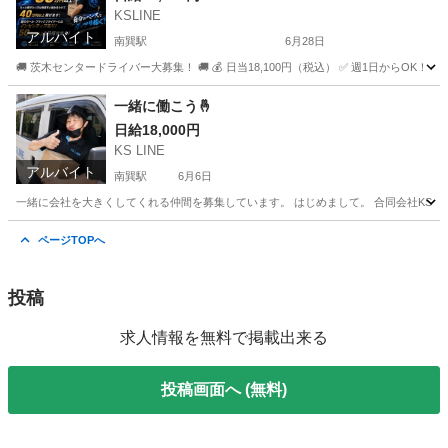
KSLINE
アルバイト
南巽駅
6月28日
🚚 茨木センタードライバー大募集！ 🚚 💰 日当18,100円（税込） ✅ 週1日からOK
大阪
大阪市
南巽駅
配送
合同会社
一緒に働こう🤞
日給18,000円
KS LINE
アルバイト
南巽駅
6月6日
一緒に会社を大きくしてくれる仲間を募集しています。 はじめまして。 合同会社KS LI
大阪
大阪市
南巽駅
ドライバー
置き配
ページTOPへ
投稿
求人情報を無料で掲載出来る
投稿画面へ (無料)