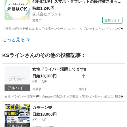
40円にUP】スマホ・タブレットの軽作業スタッフ
大募集！
時給1,240円
株式会社グランド
交野市
提携サイト
[仕事内容] 交野市にある大手物流センターで スマホ・タブレットなどの ピッキングや梱包
大阪
交野市
その他
もっと見る
KSライン
さんのその他の投稿記事：
女性ドライバー活躍してます‼️
日給18,100円
KS LINE
アルバイト
南巽駅
5月8日
女性ドライバー活躍中🚚✨ Amazon宅配スタッフ募集（茨木センター） 💰日当 18,100円（
大阪
大阪市
南巽駅
ドライバー
置き配
カモーン🩵
日給18,000円
KS LINE
アルバイト