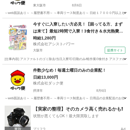
東大阪市
8月6日
～web面談あり～ ～履歴書不用～ ～車両リース制度あり～ 日給１７０００円以上も可
大阪
東大阪市
配送
積み込み
今すぐに入寮したい方必見！【困ってる方、まず
は来て】最短2時間で入寮！3食付き＆水光熱費無
料！50代活躍中の超カンタン作業！
時給1,280円
株式会社アシストパワー
大阪市
提携サイト
[仕事内容] アスファルトのゴミ除去/当日入寮可/日勤のみ/軽作業/3食付き アスファ
大阪
大阪市
その他
件数少なめ！毎週土曜日のみの企業配！
日給13,000円
株式会社ダック便
摂津市
8月6日
～web面談あり～ ～履歴書不用～ ～車両リース制度あり～ 日用品の企業配送のお仕事♪ 
大阪
摂津市
配送
【実家の整理】そのカメラ高く売れるかも❗️
状態が悪くてもOK！最大限買取します
プリフラ
Ad