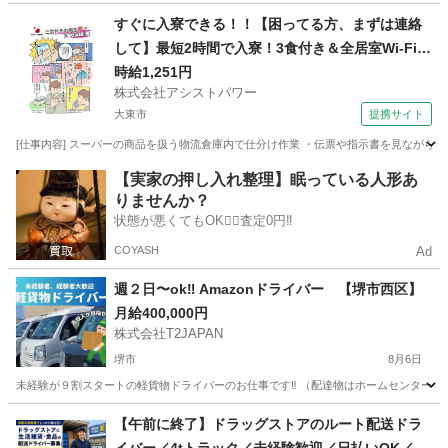
大阪
大阪市
ドライバー
ロイヤリティ
すぐに入寮できる！！【困ってる方、まずは連絡
して】最短2時間で入寮！3食付き＆全居室Wi-Fi有
り！調味料のピッキング作業【お迎え＆即入寮o
時給1,251円
株式会社アシストパワー
k!!】
大東市
提携サイト
[仕事内容] スーパーの商品を扱う物流倉庫内で仕分け作業 ・伝票や指示書を見ながらピ
大阪
大東市
その他
【実家の押し入れ整理】眠っている人形あ
りませんか？
状態が悪くてもOK🙆‍♀️査定0円‼️
COYASH
Ad
週２日〜ok‼️ Amazonドライバー 【堺市西区】
月給400,000円
株式会社T2JAPAN
堺市
8月6日
未経験が９割スタートの軽貨物ドライバーのお仕事です‼︎ （配達物はホームセンターの商
大阪
堺市
ドライバー
スタッフ
【午前に終了】ドラッグストアのルート配送ドラ