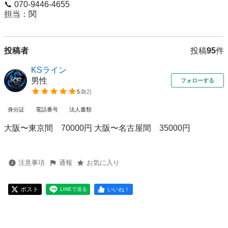
📞 070-9446-4655

担当：関
投稿者
投稿
95
件
KSライン
男性
フォローする
5.0
(
2
)
身分証
電話番号
法人書類
大阪〜東京間 70000円 大阪〜名古屋間 35000円
注意事項
通報
お気に入り
ポスト
いいね！
LINEで送る