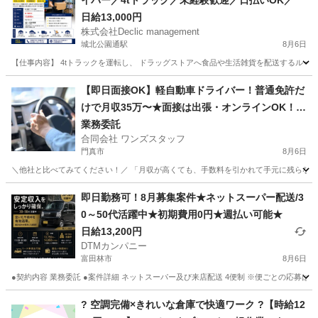
イバー／4tトラック／未経験歓迎／日払いOK／
日給13,000円
株式会社Declic management
城北公園通駅
8月6日
【仕事内容】 4tトラックを運転し、 ドラッグストアへ食品や生活雑貨を配送するルート
大阪
大阪市
城北公園通駅
ドライバー
トラック
【即日面接OK】軽自動車ドライバー！普通免許だ
けで月収35万〜★面接は出張・オンラインOK！車
レンタルあり・直行直帰
業務委託
合同会社 ワンズスタッフ
門真市
8月6日
＼他社と比べてみてください！／ 「月収が高くても、手数料を引かれて手元に残らない…
大阪
門真市
ドライバー
置き配
即日勤務可！8月募集案件★ネットスーパー配送/3
0～50代活躍中★初期費用0円★週払い可能★
日給13,200円
DTMカンパニー
富田林市
8月6日
●契約内容 業務委託 ●案件詳細 ネットスーパー及び来店配送 4便制 ※便ごとの応募
大阪
富田林市
ドライバー
ネットスーパー
? 空調完備×きれいな倉庫で快適ワーク ?【時給12