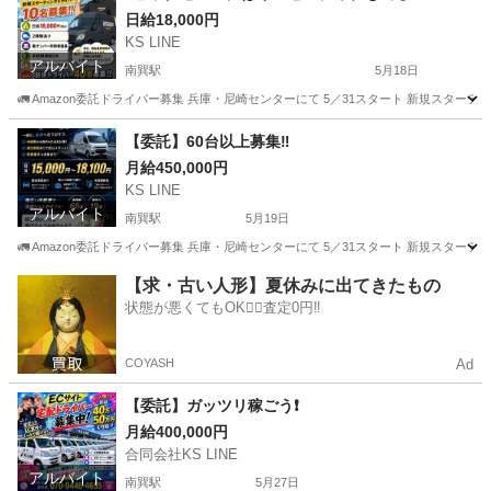
日給18,000円
KS LINE
アルバイト
南巽駅
5月18日
🚛 Amazon委託ドライバー募集 兵庫・尼崎センターにて 5／31スタート 新規スターティングド
大阪
大阪市
南巽駅
ドライバー
Amazon
【委託】60台以上募集‼️
月給450,000円
KS LINE
アルバイト
南巽駅
5月19日
🚛 Amazon委託ドライバー募集 兵庫・尼崎センターにて 5／31スタート 新規スターティングド
大阪
大阪市
南巽駅
ドライバー
Amazon
【求・古い人形】夏休みに出てきたもの
状態が悪くてもOK🙆‍♀️査定0円‼️
COYASH
Ad
【委託】ガッツリ稼ごう❗️
月給400,000円
合同会社KS LINE
アルバイト
南巽駅
5月27日