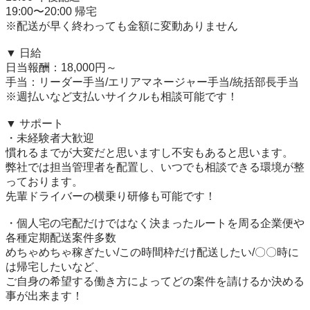
19:00〜20:00 帰宅

※配送が早く終わっても金額に変動ありません

▼ 日給

日当報酬：18,000円～

手当：リーダー手当/エリアマネージャー手当/統括部長手当

※週払いなど支払いサイクルも相談可能です！

▼ サポート

・未経験者大歓迎

慣れるまでが大変だと思いますし不安もあると思います。

弊社では担当管理者を配置し、いつでも相談できる環境が整
っております。

先輩ドライバーの横乗り研修も可能です！

・個人宅の宅配だけではなく決まったルートを周る企業便や
各種定期配送案件多数

めちゃめちゃ稼ぎたい/この時間枠だけ配送したい/〇〇時に
は帰宅したいなど、

ご自身の希望する働き方によってどの案件を請けるか決める
事が出来ます！
