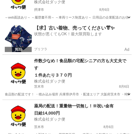
株式会社ダック便
摂津市
8月6日
～web面談あり～ ～履歴書不用～ ～車両リース制度あり～ 日用品の企業配送のお仕事♪ 
大阪
摂津市
配送
【求】古い着物、売ってください👘✨
状態が悪くてもOK！最大限買取します
プリフラ
Ad
件数少なめ！食品類の宅配シニアの方も大丈夫で
す
１件あたり３７０円
株式会社ダック便
茨木市
8月6日
食品類の配送です！ ・積み込み場所 兵庫県伊丹市 ・配達エリア 大阪府茨木市 ・時間 7
大阪
茨木市
配送
シニア
薬局の配送！重量物一切無し！※祝い金有
日給14,000円
株式会社ダック便
茨木市
8月6日