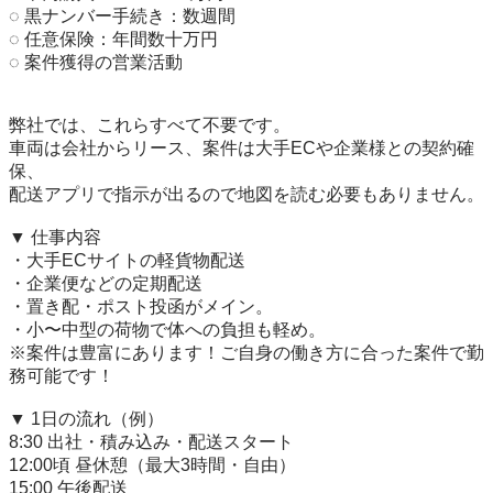
◌ 黒ナンバー手続き：数週間 

◌ 任意保険：年間数十万円 

◌ 案件獲得の営業活動

弊社では、これらすべて不要です。 

車両は会社からリース、案件は大手ECや企業様との契約確
保、

配送アプリで指示が出るので地図を読む必要もありません。

▼ 仕事内容 

・大手ECサイトの軽貨物配送

・企業便などの定期配送

・置き配・ポスト投函がメイン。

・小〜中型の荷物で体への負担も軽め。

※案件は豊富にあります！ご自身の働き方に合った案件で勤
務可能です！

▼ 1日の流れ（例）

8:30 出社・積み込み・配送スタート 

12:00頃 昼休憩（最大3時間・自由） 

15:00 午後配送 
