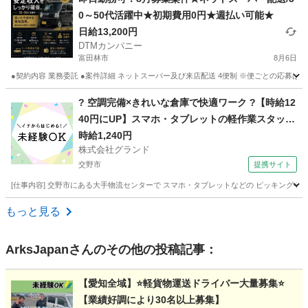
0～50代活躍中★初期費用0円★週払い可能★
日給13,200円
DTMカンパニー
富田林市
8月6日
●契約内容 業務委託 ●案件詳細 ネットスーパー及び来店配送 4便制 ※便ごとの応募
大阪
富田林市
ドライバー
ネットスーパー
? 空調完備×きれいな倉庫で快適ワーク ?【時給12
40円にUP】スマホ・タブレットの軽作業スタッフ
大募集！
時給1,240円
株式会社グランド
交野市
提携サイト
[仕事内容] 交野市にある大手物流センターで スマホ・タブレットなどの ピッキングや梱包
大阪
交野市
その他
もっと見る
ArksJapan
さんのその他の投稿記事：
【愛知全域】⭐軽貨物運送ドライバー大量募集⭐
【業績好調により30名以上募集】