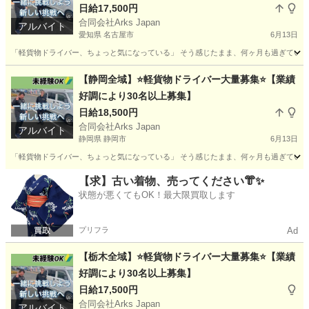
日給17,500円
合同会社Arks Japan
アルバイト
愛知県 名古屋市
6月13日
「軽貨物ドライバー、ちょっと気になっている」 そう感じたまま、何ヶ月も過ぎていませんか
愛知
名古屋市
ドライバー
貨物
【静岡全域】⭐軽貨物ドライバー大量募集⭐【業績
好調により30名以上募集】
日給18,500円
合同会社Arks Japan
アルバイト
静岡県 静岡市
6月13日
「軽貨物ドライバー、ちょっと気になっている」 そう感じたまま、何ヶ月も過ぎていませんか
静岡
静岡市
ドライバー
貨物
【求】古い着物、売ってください👘✨
状態が悪くてもOK！最大限買取します
プリフラ
Ad
【栃木全域】⭐軽貨物ドライバー大量募集⭐【業績
好調により30名以上募集】
日給17,500円
合同会社Arks Japan
アルバイト