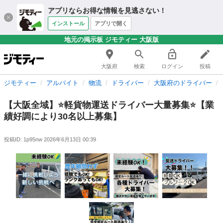
アプリならお得な情報を見逃さない！
インストール
アプリで開く
地元の掲示板 ジモティー 大阪版
大阪府
検索
ログイン
投稿
ジモティー
アルバイト
物流
ドライバー
大阪府のドライバー
【大阪全域】⭐軽貨物運送ドライバー大量募集⭐【業
績好調により30名以上募集】
投稿ID: 1p95nw
2026年6月13日 00:39