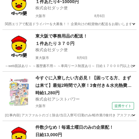
１件あたり4~10000円
株式会社ダック便
大阪市
8月6日
関西エリアで配送ドライバーを大募集！！ 企業向けの軽貨物の配送をお願いします 未経
大阪
大阪市
配送
スポット
東大阪で事務用品の配送！
１件あたり３７０円
株式会社ダック便
東大阪市
8月6日
～web面談あり～ ～履歴書不用～ ～車両リース制度あり～ 日給１７０００円以上も可
大阪
東大阪市
配送
積み込み
今すぐに入寮したい方必見！【困ってる方、まず
は来て】最短2時間で入寮！3食付き＆水光熱費無
料！50代活躍中の超カンタン作業！
時給1,280円
株式会社アシストパワー
大阪市
提携サイト
[仕事内容] アスファルトのゴミ除去/当日入寮可/日勤のみ/軽作業/3食付き アスファ
大阪
大阪市
その他
件数少なめ！毎週土曜日のみの企業配！
日給13,000円