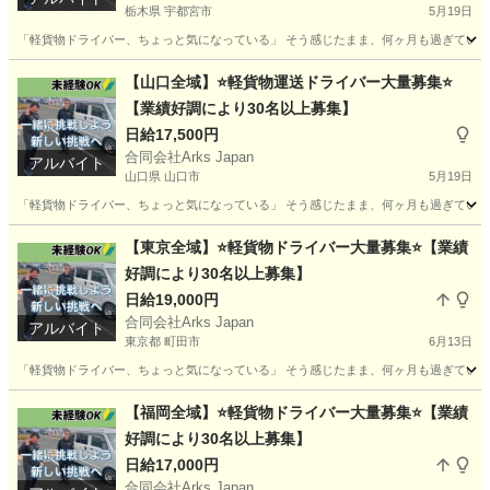
栃木県 宇都宮市
5月19日
「軽貨物ドライバー、ちょっと気になっている」 そう感じたまま、何ヶ月も過ぎていませんか
栃木
宇都宮市
ドライバー
貨物
【山口全域】⭐軽貨物運送ドライバー大量募集⭐
【業績好調により30名以上募集】
日給17,500円
合同会社Arks Japan
アルバイト
山口県 山口市
5月19日
「軽貨物ドライバー、ちょっと気になっている」 そう感じたまま、何ヶ月も過ぎていませんか
山口
山口市
ドライバー
貨物
【東京全域】⭐軽貨物ドライバー大量募集⭐【業績
好調により30名以上募集】
日給19,000円
合同会社Arks Japan
アルバイト
東京都 町田市
6月13日
「軽貨物ドライバー、ちょっと気になっている」 そう感じたまま、何ヶ月も過ぎていませんか
東京
町田市
ドライバー
貨物
【福岡全域】⭐軽貨物ドライバー大量募集⭐【業績
好調により30名以上募集】
日給17,000円
合同会社Arks Japan