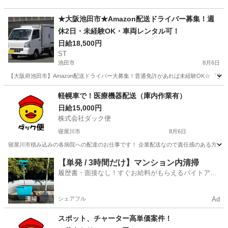
★大阪池田市★Amazon配送ドライバー募集！週
休2日・未経験OK・車両レンタル可！
日給18,500円
ST
池田市
8月6日
【大阪府池田市】Amazon配送ドライバー大募集！普通免許があれば未経験OK☆ 「安
大阪
池田市
ドライバー
Amazon
軽幌車で！医療機器配送（庫内作業有）
日給15,000円
株式会社ダック便
寝屋川市
8月6日
寝屋川市積み込みの各病院への配達のお仕事です！ 企業配送なので責任感のある方、未経験
大阪
寝屋川市
配送
積み込み
【単発 / 3時間だけ】マンション内清掃
履歴書・面接なし！すぐお給料がもらえるバイトアプ
リ
シェアフル
Ad
スポット、チャーター高単価案件！