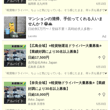
アルバイト
福岡県 北九州市
6月13日
「軽貨物ドライバー、ちょっと気になっている」 そう感じたまま、何ヶ月も過ぎていませんか
福岡
北九州市
ドライバー
貨物
マンションの清掃、手伝ってくれる人いま
せんか？😭🙏
日給例1万円〜 / 登録不要！高時給求人多数✨
Lacotto
Ad
【広島全域】⭐軽貨物運送ドライバー大量募集⭐
【業績好調により30名以上募集】
日給17,500円
合同会社Arks Japan
アルバイト
広島県 広島市
6月13日
「軽貨物ドライバー、ちょっと気になっている」 そう感じたまま、何ヶ月も過ぎていませんか
広島
広島市
ドライバー
貨物
【奈良全域】⭐軽貨物ドライバー大量募集⭐【業績
好調により30名以上募集】
日給18,000円
Arks Japan
アルバイト
奈良県 天理市
5月23日