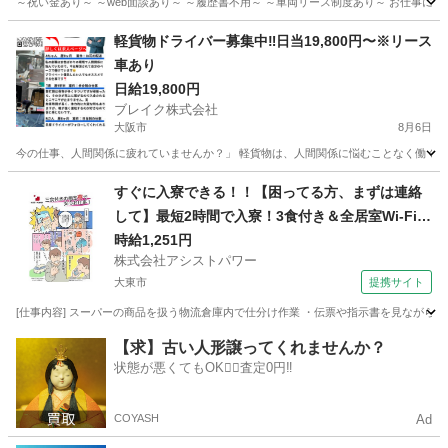
～祝い金あり～ ～web面談あり～ ～履歴書不用～ ～車両リース制度あり～ お仕事につ
大阪
茨木市
配送
業務
軽貨物ドライバー募集中‼️日当19,800円〜※リース
車あり
日給19,800円
ブレイク株式会社
大阪市
8月6日
今の仕事、人間関係に疲れていませんか？」 軽貨物は、人間関係に悩むことなく働くこと
大阪
大阪市
ドライバー
ロイヤリティ
すぐに入寮できる！！【困ってる方、まずは連絡
して】最短2時間で入寮！3食付き＆全居室Wi-Fi有
り！調味料のピッキング作業【お迎え＆即入寮o
時給1,251円
株式会社アシストパワー
k!!】
大東市
提携サイト
[仕事内容] スーパーの商品を扱う物流倉庫内で仕分け作業 ・伝票や指示書を見ながらピ
大阪
大東市
その他
【求】古い人形譲ってくれませんか？
状態が悪くてもOK🙆‍♀️査定0円‼️
COYASH
Ad