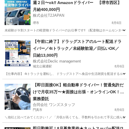
週２日〜ok‼️ Amazonドライバー 【堺市西区】
月給400,000円
株式会社T2JAPAN
堺市
8月6日
未経験が９割スタートの軽貨物ドライバーのお仕事です‼︎ （配達物はホームセンターの商
大阪
堺市
ドライバー
スタッフ
【午前に終了】ドラッグストアのルート配送ドラ
イバー／4tトラック／未経験歓迎／日払いOK／
日給13,000円
株式会社Declic management
城北公園通駅
8月6日
【仕事内容】 4tトラックを運転し、 ドラッグストアへ食品や生活雑貨を配送するルート
大阪
大阪市
城北公園通駅
ドライバー
トラック
【即日面接OK】軽自動車ドライバー！普通免許だ
けで月収35万〜★面接は出張・オンラインOK！車
レンタルあり・直行直帰
業務委託
合同会社 ワンズスタッフ
門真市
8月6日
＼他社と比べてみてください！／ 「月収が高くても、手数料を引かれて手元に残らない…
大阪
門真市
ドライバー
置き配
即日勤務可！8月募集案件★ネットスーパー配送/3