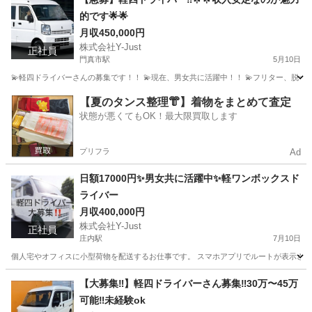
的です🌟🌟
月収450,000円
株式会社Y-Just
正社員
門真市駅
5月10日
💫軽四ドライバーさんの募集です！！ 💫現在、男女共に活躍中！！ 💫フリター、脱サラの方、
大阪
門真市
門真市駅
物流
脱サラ
【夏のタンス整理👘】着物をまとめて査定
状態が悪くてもOK！最大限買取します
プリフラ
Ad
日額17000円✨男女共に活躍中✨軽ワンボックスド
ライバー
月収400,000円
株式会社Y-Just
正社員
庄内駅
7月10日
個人宅やオフィスに小型荷物を配送するお仕事です。 スマホアプリでルートが表示されるの
大阪
豊中市
庄内駅
物流
未経験
【大募集‼️】軽四ドライバーさん募集‼️30万〜45万
可能‼️未経験ok