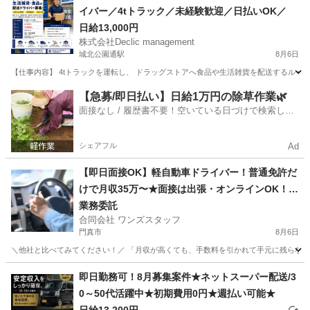
イバー／4tトラック／未経験歓迎／日払いOK／
日給13,000円
株式会社Declic management
城北公園通駅
8月6日
【仕事内容】 4tトラックを運転し、 ドラッグストアへ食品や生活雑貨を配送するルート
大阪
大阪市
城北公園通駅
ドライバー
トラック
【急募/即日払い】日給1万円の除草作業🌿
面接なし / 履歴書不要！空いている日づけで検索して
即日はたらける✨
シェアフル
Ad
【即日面接OK】軽自動車ドライバー！普通免許だ
けで月収35万〜★面接は出張・オンラインOK！車
レンタルあり・直行直帰
業務委託
合同会社 ワンズスタッフ
門真市
8月6日
＼他社と比べてみてください！／ 「月収が高くても、手数料を引かれて手元に残らない…
大阪
門真市
ドライバー
置き配
即日勤務可！8月募集案件★ネットスーパー配送/3
0～50代活躍中★初期費用0円★週払い可能★