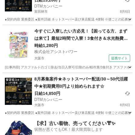
日給13,200円
DTMカンパニー
富田林市
8月6日
●契約内容 業務委託 ●案件詳細 ネットスーパー及び来店配送 4便制 ※便ごとの応募
大阪
富田林市
ドライバー
ネットスーパー
今すぐに入寮したい方必見！【困ってる方、まず
は来て】最短2時間で入寮！3食付き＆水光熱費無
料！50代活躍中の超カンタン作業！
時給1,280円
株式会社アシストパワー
大阪市
提携サイト
[仕事内容] アスファルトのゴミ除去/当日入寮可/日勤のみ/軽作業/3食付き アスファ
大阪
大阪市
その他
8月募集案件★ネットスーパー配送/30～50代活躍
中★初期費用0円より始められます☆
日給14,850円
DTMカンパニー
大阪市
8月6日
●契約内容 業務委託 ●案件詳細 ネットスーパー及び来店配送 4便制 ※便ごとの応募
大阪
大阪市
ドライバー
ネットスーパー
【求】古い着物、売ってください👘✨
状態が悪くてもOK！最大限買取します