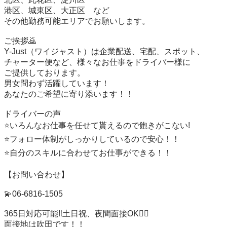
港区、城東区、大正区　など

その他勤務可能エリアでお願いします。

ご挨拶🙇

Y-Just（ワイジャスト）は企業配送、宅配、スポット、

チャーター便など、様々なお仕事をドライバー様に

ご提供しております。

男女問わず活躍しています！

あなたのご希望に寄り添います！！

ドライバーの声

⭐️いろんなお仕事を任せて貰えるので飽きがこない!

⭐️フォロー体制がしっかりしているので安心！！

⭐️自分のスキルに合わせてお仕事ができる！！

【お問い合わせ】

💫06-6816-1505

365日対応可能‼️土日祝、夜間面接OK🙆‍♀️

面接地は吹田です！！