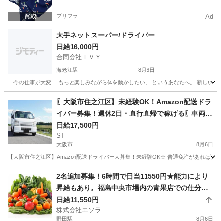
プリフラ
Ad
大手ネットスーパー/ドライバー
日給16,000円
合同会社ＩＶＹ
海老江駅
8月6日
「今の仕事が大変… もっと楽しみながら体を動かしたい」 というあなたへ。 新しい環境
大阪
大阪市
海老江駅
ドライバー
ネットスーパー
〖大阪市住之江区〗未経験OK！Amazon配送ドラ
イバー募集！週休2日・直行直帰で稼げる〖車両レ
ンタ
日給17,500円
ST
大阪市
8月6日
【大阪市住之江区】Amazon配送ドライバー大募集！未経験OK☆ 普通免許があれば大
大阪
大阪市
ドライバー
Amazon
2名追加募集！6時間で日当11550円★能力により
昇給もあり。福島中央市場内の青果店での仕分
け、ピッキング、ターレット、フォークリフトに
日給11,550円
株式会社エソラ
よる運搬など。業務委託。掛け持ちok
野田駅
8月6日