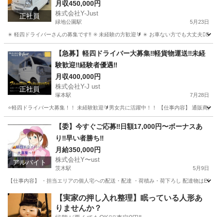
月収450,000円
株式会社Y-Just
正社員
緑地公園駅
5月23日
✴️ 軽四ドライバーさんの募集です‼️ ✳️ 未経験の方歓迎🔰 ✴️ お車ない方でも大丈夫🙆‍
大阪
豊中市
緑地公園駅
物流
30万
【急募】軽四ドライバー大募集‼️軽貨物運送‼️未経
験歓迎‼️経験者優遇‼️
月収400,000円
株式会社Y-J ust
正社員
塚本駅
7月28日
⭐️軽四ドライバー大募集！！ 未経験歓迎🔰男女共に活躍中！！ 【仕事内容】 通販商品
大阪
大阪市
塚本駅
物流
カゴ
【委】今すぐご応募‼️日額17,000円〜ボーナスあ
り‼️早い者勝ち‼️
月給350,000円
株式会社Y〜ust
アルバイト
茨木駅
5月9日
【仕事内容】 ・担当エリアの個人宅への配送・配達 ・荷積み・荷下ろし 配達物はEC
大阪
茨木市
茨木駅
物流
タクシー運転手
【実家の押し入れ整理】眠っている人形あ
りませんか？