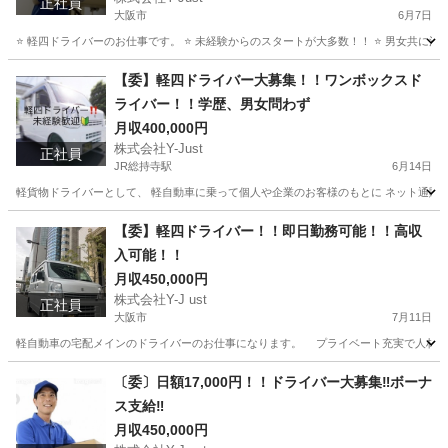
正社員
大阪市
6月7日
⭐️ 軽四ドライバーのお仕事です。 ⭐️ 未経験からのスタートが大多数！！ ⭐️ 男女共に活
大阪
大阪市
物流
未経験
【委】軽四ドライバー大募集！！ワンボックスド
ライバー！！学歴、男女問わず
月収400,000円
株式会社Y-Just
正社員
JR総持寺駅
6月14日
軽貨物ドライバーとして、 軽自動車に乗って個人や企業のお客様のもとに ネット通販の商品をお届けするお仕
大阪
茨木市
JR総持寺駅
物流
ワンボックス
【委】軽四ドライバー！！即日勤務可能！！高収
入可能！！
月収450,000円
株式会社Y-J ust
正社員
大阪市
7月11日
軽自動車の宅配メインのドライバーのお仕事になります。 プライベート充実で人材ファース
大阪
大阪市
物流
業務
〔委〕日額17,000円！！ドライバー大募集‼️ボーナ
ス支給‼️
月収450,000円