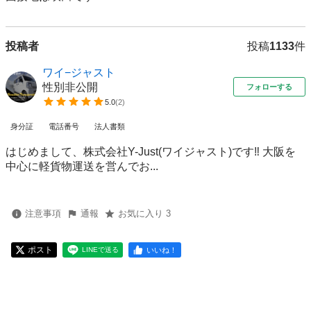
投稿者
投稿
1133
件
ワイ−ジャスト
性別非公開
フォローする
5.0
(
2
)
身分証
電話番号
法人書類
はじめまして、株式会社Y-Just(ワイジャスト)です‼︎ 大阪を
中心に軽貨物運送を営んでお...
注意事項
通報
お気に入り 3
ポスト
いいね！
LINEで送る