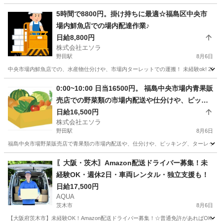
送など。
大阪
大阪市
平林駅
ドライバー
大型
5時間で8800円。掛け持ちに最適☆福島区中央市
場内鮮魚店での場内配達作業♪
日給8,800円
株式会社エソラ
野田駅
8月6日
中央市場内鮮魚店での、水産物仕分けや、市場内ターレットでの運搬！ 未経験ok! 20~6
大阪
大阪市
野田駅
配送
0:00~10:00 日当16500円。 福島中央市場内青果販
売店での野菜類の市場内配送や仕分けや、ピッキ
ング、ターレットでの運搬など。
日給16,500円
株式会社エソラ
野田駅
8月6日
福島中央市場野菜販売店で青果類の市場内配送や、仕分けや、ピッキング、ターレットでの運搬
大阪
大阪市
野田駅
ドライバー
〖大阪・茨木〗Amazon配送ドライバー募集！未
経験OK・週休2日・車両レンタル・独立支援も！
日給17,500円
AQUA
茨木市
8月6日
【大阪府茨木市】未経験OK！Amazon配送ドライバー募集！☆普通免許があればOK！ 