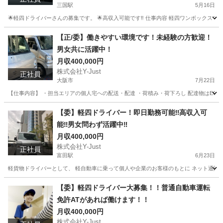
三国駅
5月16日
🌟軽四ドライバーさんの募集です。 🌟高収入可能です‼️ 仕事内容 軽四ワンボックス
大阪
大阪市
三国駅
配送
イン
【正/委】働きやすい環境です！未経験の方歓迎！
男女共に活躍中！
月収400,000円
株式会社Y-Just
正社員
大阪市
7月22日
【仕事内容】 ・担当エリアの個人宅への配送・配達 ・荷積み・荷下ろし 配達物はEC
大阪
大阪市
物流
未経験
【委】軽四ドライバー！即日勤務可能‼️高収入可
能‼️男女問わず活躍中‼️
月収400,000円
株式会社Y-Just
正社員
富田駅
6月23日
軽貨物ドライバーとして、 軽自動車に乗って個人や企業のお客様のもとに ネット通販の商品をお届けするお仕
大阪
高槻市
富田駅
物流
ワンボックス
【委】軽四ドライバー大募集！！普通自動車運転
免許ATがあれば働けます！！
月収400,000円
株式会社Y-Just