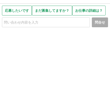
応募したいです
まだ募集してますか？
お仕事の詳細は？
問合せ
初めての方へ
利用規約
プライバシーポリシー
プライバシー・ステートメント
健全化に資する運用方針
お問い合わせ
運営会社
サイトマップ
ご利用ガイド
フリーワードで探す
PC版で表示
都道府県選択
特定商取引法の表示
利用者情報の外部送信について