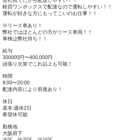
会社宛てだから配達しやすい！！

軽四ワンボックスで配達なので運転しやすい！！

運転が好きな方にもってこいのお仕事！！

※リース車あり！

弊社ではほとんどの方がリース車両！！

車検は弊社持ち！！

給与

300000円〜400,000円

頑張り次第でこれ以上も可能！

時間

8:00〜20:00

配達内容により前後あり！

休日

基本:週休2日

希望休可能

勤務地

大阪府下

北区、此花区、淀川区
