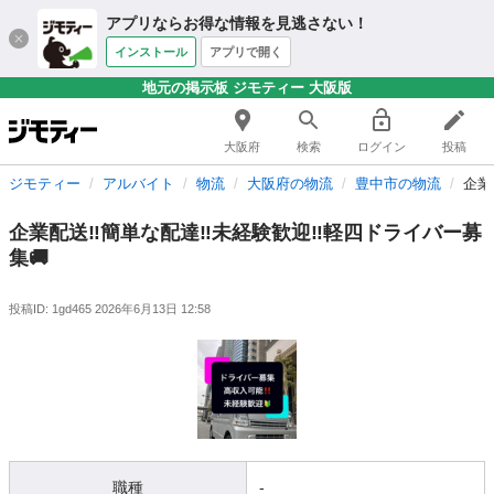
アプリならお得な情報を見逃さない！
インストール
アプリで開く
地元の掲示板 ジモティー 大阪版
大阪府
検索
ログイン
投稿
ジモティー
アルバイト
物流
大阪府の物流
豊中市の物流
企業
企業配送‼️簡単な配達‼️未経験歓迎‼️軽四ドライバー募
集🚚
投稿ID: 1gd465
2026年6月13日 12:58
職種
-