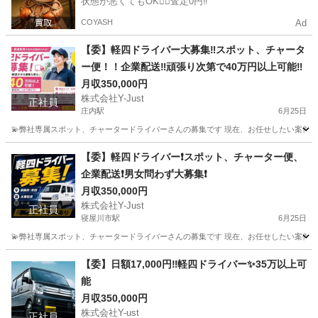
状態が悪くてもOK🙆‍♀️査定0円‼️
COYASH
Ad
【委】軽四ドライバー大募集‼️スポット、チャータ
ー便！！企業配送‼️頑張り次第で40万円以上可能‼️
月収350,000円
株式会社Y-Just
正社員
庄内駅
6月25日
💫弊社専属スポット、チャータードライバーさんの募集です 現在、お任せしたい案件 🔸自動
大阪
豊中市
庄内駅
物流
事務所
【委】軽四ドライバー❗️スポット、チャーター便、
企業配送❗️男女問わず大募集❗️
月収350,000円
株式会社Y-Just
正社員
寝屋川市駅
6月25日
💫弊社専属スポット、チャータードライバーさんの募集です 現在、お任せしたい案件 🔸自動
大阪
寝屋川市
寝屋川市駅
物流
【委】日額17,000円‼️軽四ドライバー✨35万以上可
能
月収350,000円
株式会社Y-ust
正社員