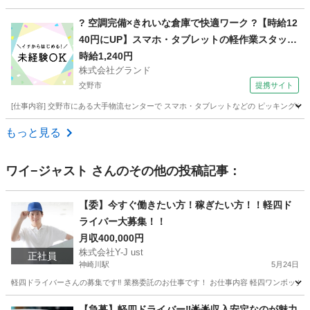
大阪
茨木市
ドライバー
Amazon
? 空調完備×きれいな倉庫で快適ワーク ?【時給12
40円にUP】スマホ・タブレットの軽作業スタッフ
大募集！
時給1,240円
株式会社グランド
交野市
提携サイト
[仕事内容] 交野市にある大手物流センターで スマホ・タブレットなどの ピッキングや梱包
大阪
交野市
その他
もっと見る
ワイ−ジャスト
さんのその他の投稿記事：
【委】今すぐ働きたい方！稼ぎたい方！！軽四ド
ライバー大募集！！
月収400,000円
株式会社Y-J ust
正社員
神崎川駅
5月24日
軽四ドライバーさんの募集です‼️ 業務委託のお仕事です！ お仕事内容 軽四ワンボックスでお
大阪
大阪市
神崎川駅
ドライバー
ワンボックス
【急募】軽四ドライバー‼️🌟🌟収入安定なのが魅力