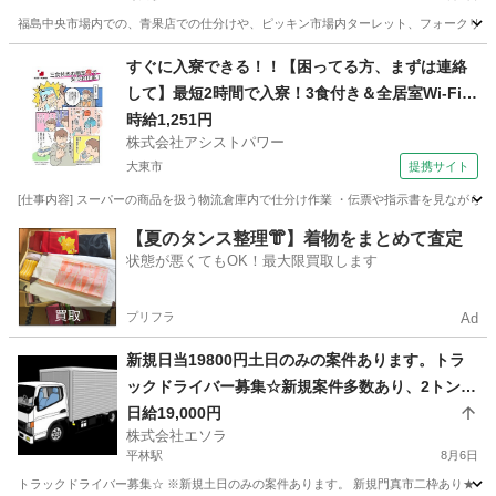
福島中央市場内での、青果店での仕分けや、ピッキン市場内ターレット、フォークリフトで
大阪
大阪市
野田駅
配送
すぐに入寮できる！！【困ってる方、まずは連絡
して】最短2時間で入寮！3食付き＆全居室Wi-Fi有
り！調味料のピッキング作業【お迎え＆即入寮o
時給1,251円
株式会社アシストパワー
k!!】
大東市
提携サイト
[仕事内容] スーパーの商品を扱う物流倉庫内で仕分け作業 ・伝票や指示書を見ながらピ
大阪
大東市
その他
【夏のタンス整理👘】着物をまとめて査定
状態が悪くてもOK！最大限買取します
プリフラ
Ad
新規日当19800円土日のみの案件あります。トラ
ックドライバー募集☆新規案件多数あり、2トン〜
4トン、大型など。トラック代行運転。日当19,000
日給19,000円
株式会社エソラ
円など。 勤務地多数。門真市、大阪市、堺、東大
平林駅
8月6日
阪近郊など。2〜４トントラックでの企業配、給食
トラックドライバー募集☆ ※新規土日のみの案件あります。 新規門真市二枠あり★ 大阪
配送、廃油配送、建材の配送、水回り製品備品配