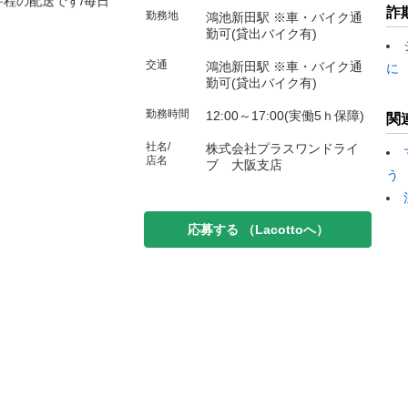
件程の配送です/毎日
詐
勤務地
鴻池新田駅 ※車・バイク通
勤可(貸出バイク有)
交通
鴻池新田駅 ※車・バイク通
に
勤可(貸出バイク有)
勤務時間
12:00～17:00(実働5ｈ保障)
関
社名/
株式会社プラスワンドライ
店名
ブ 大阪支店
う
応募する
（Lacottoへ）