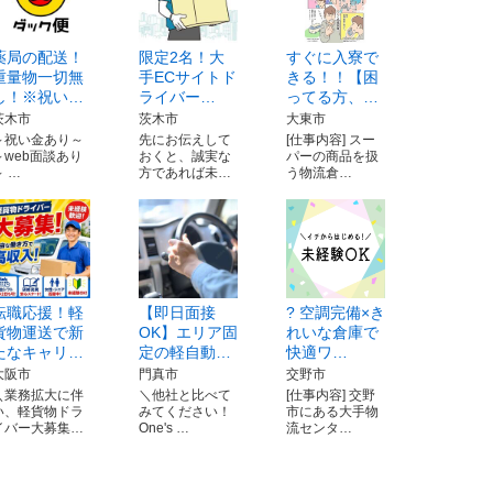
薬局の配送！
限定2名！大
すぐに入寮で
重量物一切無
手ECサイトド
きる！！【困
し！※祝い…
ライバー…
ってる方、…
茨木市
茨木市
大東市
～祝い金あり～
先にお伝えして
[仕事内容] スー
～web面談あり
おくと、誠実な
パーの商品を扱
～ …
方であれば未…
う物流倉…
転職応援！軽
【即日面接
? 空調完備×き
貨物運送で新
OK】エリア固
れいな倉庫で
たなキャリ…
定の軽自動…
快適ワ…
大阪市
門真市
交野市
＼業務拡大に伴
＼他社と比べて
[仕事内容] 交野
い、軽貨物ドラ
みてください！
市にある大手物
イバー大募集…
One's …
流センタ…