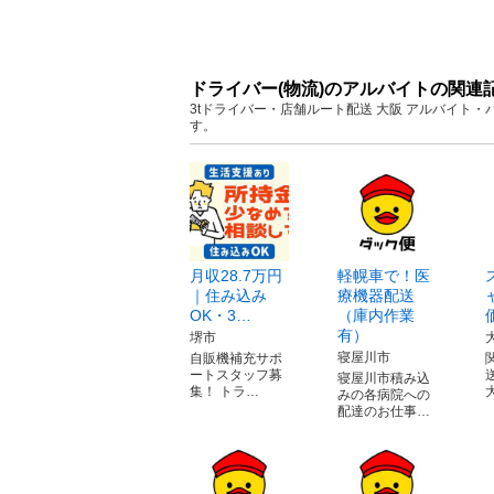
ドライバー(物流)のアルバイトの関連
3tドライバー・店舗ルート配送 大阪 アルバイト
す。
月収28.7万円
軽幌車で！医
｜住み込み
療機器配送
OK・3…
（庫内作業
有）
堺市
寝屋川市
自販機補充サポ
ートスタッフ募
寝屋川市積み込
集！ トラ…
みの各病院への
配達のお仕事…