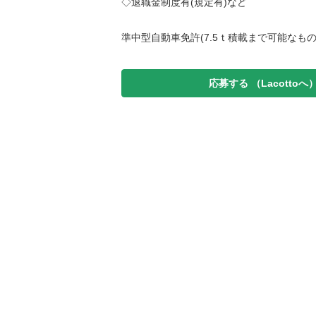
◇退職金制度有(規定有)など
準中型自動車免許(7.5ｔ積載まで可能なもの
応募する
（Lacottoへ