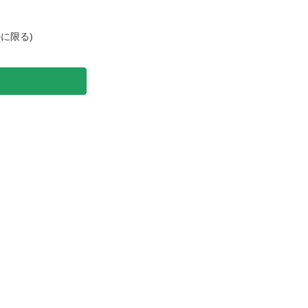
に限る)
）