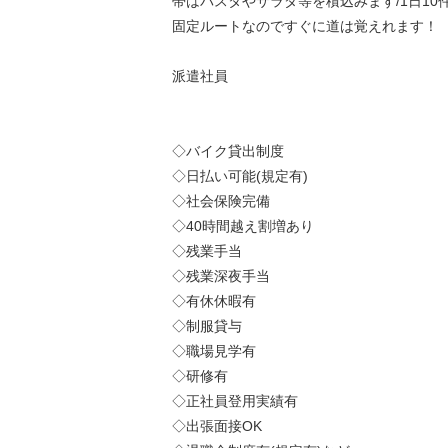
帯はパスタやサラダ等を積込みます/1日10
固定ルートなのですぐに道は覚えれます！
派遣社員
◇バイク貸出制度
◇日払い可能(規定有)
◇社会保険完備
◇40時間越え割増あり
◇残業手当
◇残業深夜手当
◇有休休暇有
◇制服貸与
◇職場見学有
◇研修有
◇正社員登用実績有
◇出張面接OK