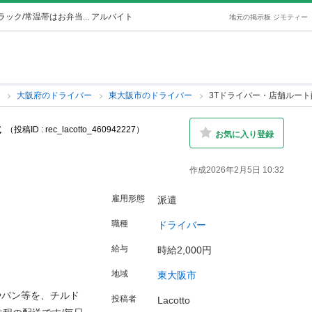
ック/常温帯はお弁当... アルバイト
地元の掲示板 ジモティー
ー
大阪府のドライバー
東大阪市のドライバー
3Tドライバー・店舗ルート
送
（投稿ID : rec_lacotto_460942227）
お気に入り登録
作成2026年2月5日 10:32
雇用形態
派遣
職種
ドライバー
給与
時給2,000円
地域
東大阪市
やパン等を、チルド
投稿者
Lacotto