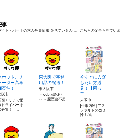
記事
・バイト・パートの求人募集情報 を見ている人は、こちらの記事も見ていま
スポット、チ
東大阪で事務
今すぐに入寮
ャーター高単
用品の配送！
したい方必
価案件！
見！【困っ
東大阪市
て…
大阪市
～web面談あり
～ ～履歴書不用
大阪市
関西エリアで配
～ …
送ドライバーを
[仕事内容] アス
大募集！！ …
ファルトのゴミ
除去/当…