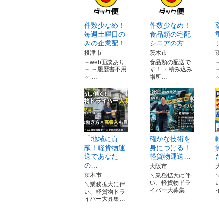
件数少なめ！
件数少なめ！
毎週土曜日の
食品類の宅配
みの企業配！
シニアの方…
摂津市
茨木市
～web面談あり
食品類の配送で
～ ～履歴書不用
す！ ・積み込み
～ …
場所…
「地域に貢
確かな技術を
献！軽貨物運
⾝につける！
送であなた
軽貨物運送…
の…
大阪市
茨木市
＼業務拡大に伴
い、軽貨物ドラ
＼業務拡大に伴
イバー大募集…
い、軽貨物ドラ
イバー大募集…