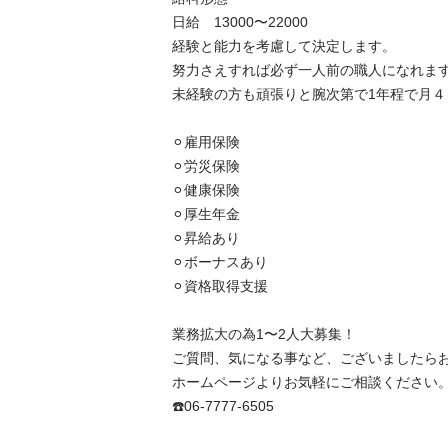
日給　13000〜22000

経験と能力を考慮して決定します。

努力さえすれば必ず一人前の職人になれます
未経験の方も頑張りと腕次第で1年程で月４
⚪︎雇用保険

⚪︎労災保険

⚪︎健康保険

⚪︎厚生年金

⚪︎昇給あり

⚪︎ボーナスあり

⚪︎資格取得支援

業務拡大の為1〜2人大募集！

ご質問、気になる事など、ございましたらお
ホームページよりお気軽にご相談ください。
☎️06-7777-6505
