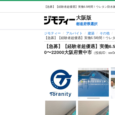
大阪
版
都道府県選択
ジモティー
アルバイト
建築
その他
【急募】【経験者超優遇】実働6.5時間！ウレタン
【急募】【経験者超優遇】実働6.
0〜22000大阪府豊中市
（投稿ID : wx0