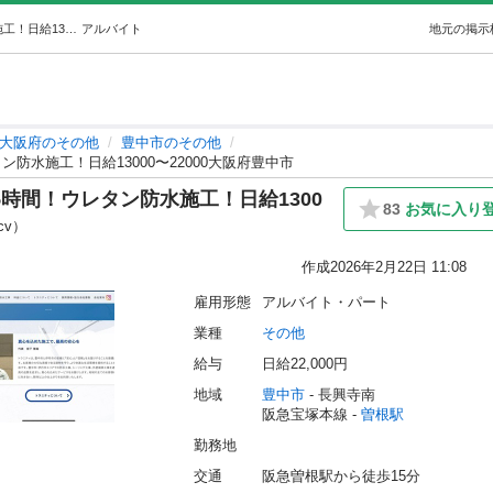
【急募】【経験者超優遇】実働6.5時間！ウレタン防水施工！日給13000〜22000大阪府豊中市 (㍿Toranity) 曽根のその他の無料求人広告・アルバイト・バイト募集情報｜ジモティー
アルバイト
地元の掲示
大阪府のその他
豊中市のその他
防水施工！日給13000〜22000大阪府豊中市
5時間！ウレタン防水施工！日給1300
83
お気に入り
cv）
作成
2026年2月22日 11:08
雇用形態
アルバイト・パート
業種
その他
給与
日給22,000円
地域
豊中市
 - 長興寺南
阪急宝塚本線 - 
曽根駅
勤務地
交通
阪急曽根駅から徒歩15分