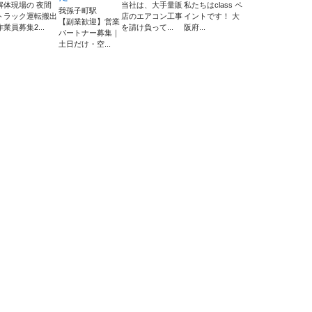
解体現場の 夜間
当社は、大手量販
私たちはclass ペ
我孫子町駅
トラック運転搬出
店のエアコン工事
イントです！ 大
【副業歓迎】営業
作業員募集2...
を請け負って...
阪府...
パートナー募集｜
土日だけ・空...