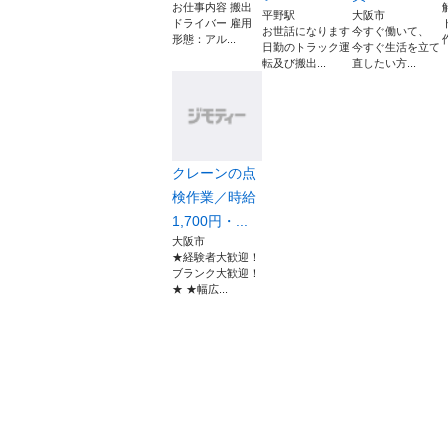
お仕事内容 搬出
平野駅
大阪市
ドライバー 雇用
お世話になります
今すぐ働いて、
形態：アル...
日勤のトラック運
今すぐ生活を立て
転及び搬出...
直したい方...
クレーンの点
検作業／時給
1,700円・...
大阪市
★経験者大歓迎！
ブランク大歓迎！
★ ★幅広...