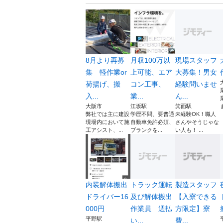
8月より再募
月収100万以
現場スタッフ
集 軽作業or
上可能、エア
大募集！男女
荷揚げ、搬
コン工事、
経験問いませ
入...
業...
ん...
大阪市
江坂駅
箕面駅
ま
弊社では主に建設
学歴不問、要普通
未経験OK！職人
現場内において施
自動車免許必須、
さんやそうじゃな
工アシスト、...
ブランクを...
い人も！ ...
内装解体搬出
トラック運転
製造スタッフ
ドライバー16
及び解体搬出
【入寮できる
000円
作業員 週払
方限定】寮
平野駅
い...
費...