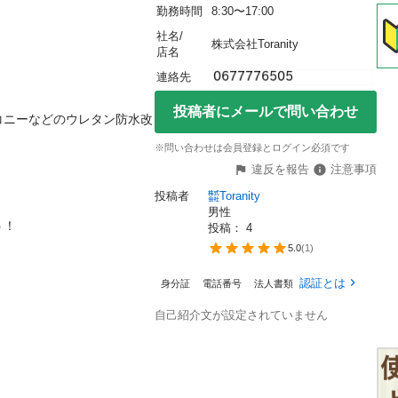
勤務時間
8:30〜17:00
社名/
株式会社Toranity
店名
連絡先
投稿者にメールで問い合わせ
コニーなどのウレタン防水改
※問い合わせは会員登録とログイン必須です
違反を報告
注意事項
投稿者
㍿Toranity
男性
！

投稿： 
4
5.0
(
1
)
認証とは
身分証
電話番号
法人書類
自己紹介文が設定されていません

