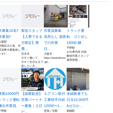
大募集10名‼️
製造スタッフ
作業員募集
トラック運
作業員‼️
【入寮できる
高所なし 道路
転 ゴミ出し
大阪駅
方限定】寮
での作業
16000 継...
業務拡大の為、作
平野駅
費...
日...
業員👷大募集致し
お仕事内容 内装
す‼️ ...
茨木市
大阪市
解体作業スタッフ
今すぐ働いて、
https://anamihoza
雇用形態...
今すぐ生活を立て
i.jp/...
直したい方...
夜勤16000円
【副業歓迎】
エアコン取付
未経験者でも
トラック運転
営業パートナ
工事助手日給
日当10,000円
搬出作業員...
ー募集｜土日
12000〜1...
&ゼロか...
平野駅
恵我ノ荘駅
鶴橋駅
だ...