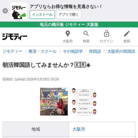
アプリならお得な情報を見逃さない！
インストール
アプリで開く
地元の掲示板 ジモティー 大阪版
大阪府
検索
ログイン
投稿
ジモティー
教室・スクール
その他語学
韓国語
大阪府の韓国語
朝活韓国語してみませんか？🇰🇷☀️
投稿ID: 1ph6q0
2026年5月29日 03:26
地域
大阪市