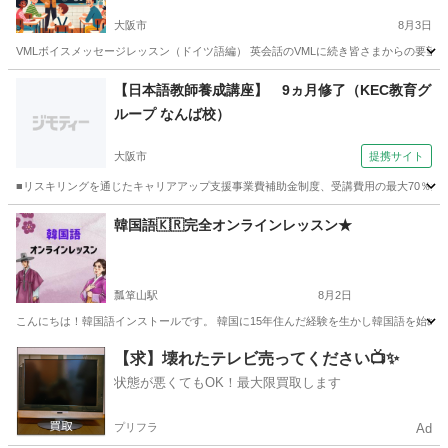
大阪市
8月3日
VMLボイスメッセージレッスン（ドイツ語編） 英会話のVMLに続き皆さまからの要望
大阪
大阪市
その他語学
愛知
名古屋市
その他語学
【日本語教師養成講座】 9ヵ月修了（KEC教育グ
ループ なんば校）
VML
大阪市
提携サイト
■リスキリングを通じたキャリアアップ支援事業費補助金制度、受講費用の最大70％還付
大阪
大阪市
その他
韓国語🇰🇷完全オンラインレッスン★
瓢箪山駅
8月2日
こんにちは！韓国語インストールです。 韓国に15年住んだ経験を生かし韓国語を始め、韓国
大阪
東大阪市
瓢箪山駅
韓国語
インストール
【求】壊れたテレビ売ってください📺✨
状態が悪くてもOK！最大限買取します
プリフラ
Ad