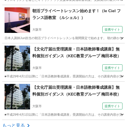
大阪
大阪市
その他
朝活プライベートレッスン始めます！（le Ciel フ
ランス語教室 （ルシェル））
大阪市
提携サイト
日本人講師Jun担当の朝活プライベートレッスンを期間限定で始めます。 朝の静かな時間を
大阪
大阪市
フランス語
【文化庁届出受理講座・日本語教師養成講座】無
料個別ガイダンス（KEC教育グループ 梅田本校）
大阪市
提携サイト
■平成29年4月1日以降に「日本語教師養成講座」受講開始の方は、その講座内容が文化
大阪
大阪市
その他
【文化庁届出受理講座・日本語教師養成講座】無
料個別ガイダンス（KEC教育グループ 梅田本校）
大阪市
提携サイト
■平成29年4月1日以降に「日本語教師養成講座」受講開始の方は、その講座内容が文化
大阪
大阪市
その他
もっと見る