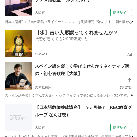
大阪市
提携サイト
日本人講師Jun担当の朝活プライベートレッスンを期間限定で始めます。 朝の静かな時間を
大阪
大阪市
フランス語
【求】古い人形譲ってくれませんか？
状態が悪くてもOK🙆‍♀️査定0円‼️
COYASH
Ad
スペイン語を楽しく学びませんか？ネイティブ講
師・初心者歓迎【大阪】
喜連瓜破駅
7月27日
スペイン語を楽しく学んでみませんか？ ネイティブ講師による個人レッスンです。 初心
大阪
大阪市
喜連瓜破駅
スペイン語
ネイティブ
【日本語教師養成講座】 9ヵ月修了（KEC教育グ
ループ なんば校）
大阪市
提携サイト
■リスキリングを通じたキャリアアップ支援事業費補助金制度、受講費用の最大70％還付