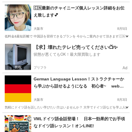
大阪
堺市
韓国語
レッスン
🇨🇳最新のチャイニーズ個人レッスン詳細をお伝
え致します💕
大阪市
8月5日
低料金&最短距離で 中国語を習得できるプランを 今からご案内させて頂きます🇨🇳 当スク
大阪
大阪市
中国語
レッスン
【求】壊れたテレビ売ってください📺✨
状態が悪くてもOK！最大限買取します
プリフラ
Ad
German Language Lesson！ストラクチャーか
ら学ぶから話せるようになる 初心者~ web f
ace to face レッスン (つくば市、常総市、守谷
市）
大阪市
8月3日
気軽にドイツ語を話したい学びたい方はいませんか？ 大学でドイツ語などを学ぶ人は意
大阪
大阪市
その他語学
東京
千代田区
その他語学
VMLドイツ語会話登場！ 日本一効果的でお手頃
なドイツ語レッスン！オンLINE!
ドイツ語