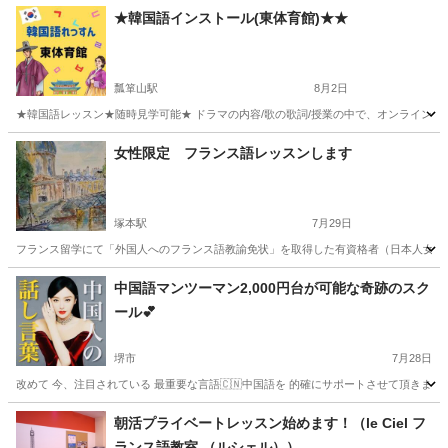
★韓国語インストール(東体育館)★★
瓢箪山駅
8月2日
★韓国語レッスン★随時見学可能★ ドラマの内容/歌の歌詞/授業の中で、オンラインで韓国人ネ
大阪
東大阪市
瓢箪山駅
その他語学
インストール
女性限定 フランス語レッスンします
塚本駅
7月29日
フランス留学にて「外国人へのフランス語教諭免状」を取得した有資格者（日本人女性
大阪
大阪市
塚本駅
フランス語
レッスン
中国語マンツーマン2,000円台が可能な奇跡のスク
ール💕
堺市
7月28日
改めて 今、注目されている 最重要な言語🇨🇳中国語を 的確にサポートさせて頂きます🤲 
大阪
堺市
中国語
レッスン
朝活プライベートレッスン始めます！（le Ciel フ
ランス語教室 （ルシェル））