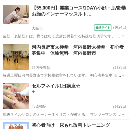
級 等の資格を取りたい方 マンツーマンでご指導できます。 お好きな
大阪
高槻市
高槻市駅
ネイル
マンツーマン
【55,000円】開業コース/1DAY/小顔・肌管理/
お日にち時間を予約していただき 子育て、お仕事に寄り添えるような
お顔のインナーマッスルト…
スクールを目指しています。 ...
7月24日
提携サイト
大阪市
皮筋（表情筋）は、骨ではなく皮膚に付着する特殊な筋肉群です。 年
齢や日常の表情のクセ、姿勢の歪み、筋膜の癒着によって動きが鈍る
大阪
大阪市
エステ
河内長野市太極拳 河内長野太極拳 初心者
と、 「たるみ・しわ・むくみ」として表面化します。 皮筋トリートメ
募集中 体験無料 河内長野市
ントでは、筋膜・皮下組織・皮筋の...
河内長野駅
7月29日
毎週土曜日河内長野市で太極拳教室をしています。 初心者募集中 若い
うちからアンチエイジング始めて若さを保ちましょう！ 参加、休むは
大阪
河内長野市
河内長野駅
その他
初心者
セルフネイル1日講座☆
自由、休憩も自由です。 午前中1時間一回1000円 その都度払い 休む場
合は料金発生し...
心斎橋駅
7月29日
現役ネイルサロンのオーナーネイリストが教える、 マンツーマンの、
セルフネイル教室です☆ 3時間33000円（税込）で、分からないところ
大阪
大阪市
心斎橋駅
ネイル
初心者向け 尿もれ改善トレーニング
をできるようになりましょう♪ ●ケアのやり方が分からない ●すぐジェ