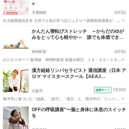
天満橋駅
8月3日
🚨大阪開催決定🚨 九州で人気の耳つぼジュエリー資格取得講座が、つ
いに大阪へ！✨ 「大阪でも開催してほしい！」 そんなたくさんのご要
大阪
大阪市
天満橋駅
足つぼ
つぼ
かんたん寝転びストレッチ ～からだのゆが
望をいただき、 9月2日（水）大阪開催が決定しました💎 3時間で、知
みをとって心も軽やか～ 誰でも体感でき…
識も技術も実践までし...
神明町駅
8月3日
のどかスポーツ 阪堺線 神明町駅前 毎週火曜日 １５：００～１６：
００ お試しレッスン初回のみ １５００円 グループレッスン（10名以
大阪
堺市
神明町駅
その他
レッスン
漢方経絡リンパセラピスト 通信講座（日本 ア
上）お一人様１５００円 ペアレッスン 1組 ５０００円 ...
ロマ マイスタースクール【AEAJ…
7月24日
提携サイト
大阪市
東洋学に基づいた「経絡」「経穴」「漢方」と、西洋学の「リンパ」
「アロマ」が融合されたオイルトリートメントを学び、身近な人のケ
大阪
大阪市
マッサージ
OFFの呼吸講座"〜脳と身体に休息のスイッチ
アや癒し業界で活かせるスキルが身につきます。 漢方経絡リンパトリ
を
ートメントとは… 経絡とは、体内を...