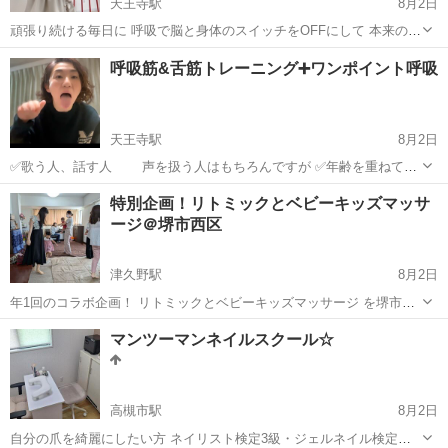
天王寺駅
8月2日
頑張り続ける毎日に 呼吸で脳と身体のスイッチをOFFにして 本来の力
を取り戻す呼吸法です。 OFFにできるから 必要な時に、自然とONに
大阪
大阪市
天王寺駅
快眠
状態
呼吸筋&舌筋トレーニング➕ワンポイント呼吸
なれる そのお手伝いをします。 こんな方におすすめ⬇️ ✅呼吸が浅いと
感じる、...
天王寺駅
8月2日
✅歌う人、話す人 声を扱う人はもちろんですが ✅年齢を重ねて、
身体の機能が気になる方 ✅普通に話しているのに、よく聞き返される
大阪
大阪市
天王寺駅
快眠
キー
特別企画！リトミックとベビーキッズマッサ
方 ✅息が思うように続かない方 ✅高い音が出しにくくなった方 必見👀
ージ＠堺市西区
テレビで、ベテラン歌...
津久野駅
8月2日
年1回のコラボ企画！ リトミックとベビーキッズマッサージ を堺市西
区津久野教室で開催します。 ご案内は後半にあります。 ＊＊＊＊＊＊
大阪
堺市
津久野駅
ベビーマッサージ
先生
マンツーマンネイルスクール☆
＊＊＊＊＊＊＊＊＊ リトミ...
高槻市駅
8月2日
自分の爪を綺麗にしたい方 ネイリスト検定3級・ジェルネイル検定初