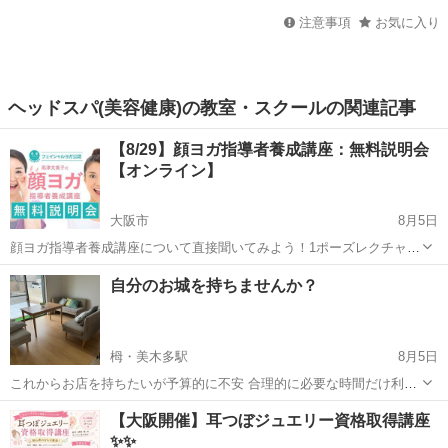
注意事項
お気に入り
ヘッドスパ(美容健康)の教室・スクールの関連記事
【8/29】顔ヨガ指導者養成講座：無料説明会
【オンライン】
大阪市
8月5日
顔ヨガ指導者養成講座について直接聞いてみよう！1ポーズレクチャー
付き！ スピーカー：顔ヨガ講師、顔ヨガインストラクター／ヨガジェ
大阪
大阪市
リフトアップ
フェイシャル
自分のお城を持ちませんか？
ネレーション スタッフ 顔ヨガ指導者養成講座は、4日間。今まで問い
合わせの多かった質問を...
栂・美木多駅
8月5日
これからお店を持ちたいが予算的に不安 合理的に必要な時間だけ利用
したい 静かできれいな空間を使いたい etc そんなあなたを応援しま
大阪
堺市
栂・美木多駅
エステ
【大阪開催】耳つぼジュエリー資格取得講座
す✌️
✨✨