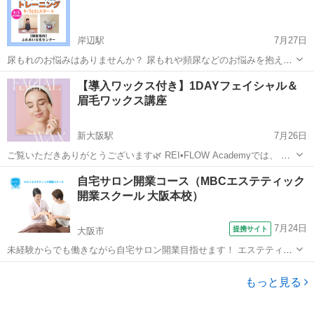
ルが取...
岸辺駅
7月27日
尿もれのお悩みはありませんか？ 尿もれや頻尿などのお悩みを抱えて
いる方はとても多いです。 でもどうしたらいいかわからない、見よう
大阪
吹田市
岸辺駅
その他
骨盤底筋
【導入ワックス付き】1DAYフェイシャル＆
見まねでやってみたけどいまいち改善されない。 意識しにくい部位な
眉毛ワックス講座
のでこ...
新大阪駅
7月26日
ご覧いただきありがとうございます🌿 REI•FLOW Academyでは、 フ
ェイシャルワックスを「ただ学ぶ」だけではなく、 受講後すぐにサロ
大阪
大阪市
新大阪駅
その他
眉毛
自宅サロン開業コース（MBCエステティック
ンメニューとして導入できる実践講座を開催しています。 お顔の産...
開業スクール 大阪本校）
7月24日
提携サイト
大阪市
未経験からでも働きながら自宅サロン開業目指せます！ エステティシ
ャンを多く輩出したエステティック職業訓練校の充実したカリキュラ
大阪
大阪市
エステ
ム 充実の開業サポート付き
もっと見る