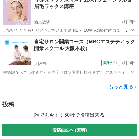
見まねでやってみたけどいまいち改善されない。 意識しにくい部位な
眉毛ワックス講座
のでこ...
新大阪駅
7月26日
ご覧いただきありがとうございます🌿 REI•FLOW Academyでは、 フ
ェイシャルワックスを「ただ学ぶ」だけではなく、 受講後すぐにサロ
大阪
大阪市
新大阪駅
その他
眉毛
自宅サロン開業コース（MBCエステティック
ンメニューとして導入できる実践講座を開催しています。 お顔の産...
開業スクール 大阪本校）
7月24日
提携サイト
大阪市
未経験からでも働きながら自宅サロン開業目指せます！ エステティシ
ャンを多く輩出したエステティック職業訓練校の充実したカリキュラ
大阪
大阪市
エステ
ム 充実の開業サポート付き
もっと見る
投稿
誰でも今すぐ30秒で投稿出来る
投稿画面へ (無料)