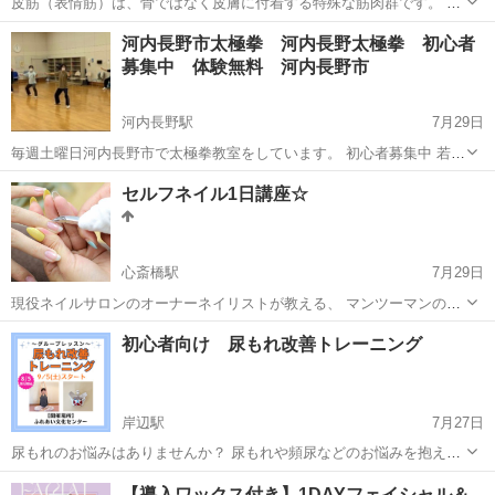
皮筋（表情筋）は、骨ではなく皮膚に付着する特殊な筋肉群です。 年
齢や日常の表情のクセ、姿勢の歪み、筋膜の癒着によって動きが鈍る
大阪
大阪市
エステ
河内長野市太極拳 河内長野太極拳 初心者
と、 「たるみ・しわ・むくみ」として表面化します。 皮筋トリートメ
募集中 体験無料 河内長野市
ントでは、筋膜・皮下組織・皮筋の...
河内長野駅
7月29日
毎週土曜日河内長野市で太極拳教室をしています。 初心者募集中 若い
うちからアンチエイジング始めて若さを保ちましょう！ 参加、休むは
大阪
河内長野市
河内長野駅
その他
初心者
セルフネイル1日講座☆
自由、休憩も自由です。 午前中1時間一回1000円 その都度払い 休む場
合は料金発生し...
心斎橋駅
7月29日
現役ネイルサロンのオーナーネイリストが教える、 マンツーマンの、
セルフネイル教室です☆ 3時間33000円（税込）で、分からないところ
大阪
大阪市
心斎橋駅
ネイル
初心者向け 尿もれ改善トレーニング
をできるようになりましょう♪ ●ケアのやり方が分からない ●すぐジェ
ルが取...
岸辺駅
7月27日
尿もれのお悩みはありませんか？ 尿もれや頻尿などのお悩みを抱えて
いる方はとても多いです。 でもどうしたらいいかわからない、見よう
大阪
吹田市
岸辺駅
その他
骨盤底筋
【導入ワックス付き】1DAYフェイシャル＆