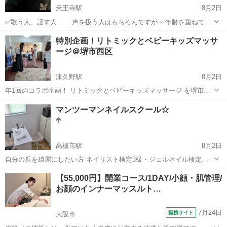
天王寺駅
8月2日
✅歌う人、話す人 声を扱う人はもちろんですが ✅年齢を重ねて、
身体の機能が気になる方 ✅普通に話しているのに、よく聞き返される
大阪
大阪市
天王寺駅
快眠
キー
特別企画！リトミックとベビーキッズマッサ
方 ✅息が思うように続かない方 ✅高い音が出しにくくなった方 必見👀
ージ＠堺市西区
テレビで、ベテラン歌...
津久野駅
8月2日
年1回のコラボ企画！ リトミックとベビーキッズマッサージ を堺市西
区津久野教室で開催します。 ご案内は後半にあります。 ＊＊＊＊＊＊
大阪
堺市
津久野駅
ベビーマッサージ
先生
マンツーマンネイルスクール☆
＊＊＊＊＊＊＊＊＊ リトミ...
高槻市駅
8月2日
自分の爪を綺麗にしたい方 ネイリスト検定3級・ジェルネイル検定初
級 等の資格を取りたい方 マンツーマンでご指導できます。 お好きな
大阪
高槻市
高槻市駅
ネイル
マンツーマン
【55,000円】開業コース/1DAY/小顔・肌管理/
お日にち時間を予約していただき 子育て、お仕事に寄り添えるような
お顔のインナーマッスルト…
スクールを目指しています。 ...
7月24日
提携サイト
大阪市