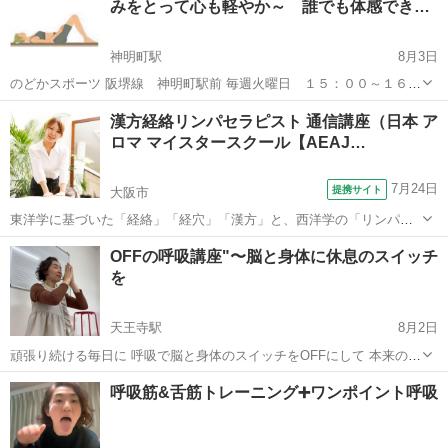
みをとって心も軽やか～ 誰でも体感でき…
識も技術も実践までし...
神明町駅
8月3日
のどかスポーツ 阪堺線 神明町駅前 毎週火曜日 １５：００～１６：
００ お試しレッスン初回のみ １５００円 グループレッスン（10名以
大阪
堺市
神明町駅
その他
レッスン
漢方経絡リンパセラピスト 通信講座（日本 ア
上）お一人様１５００円 ペアレッスン 1組 ５０００円 ...
ロマ マイスタースクール【AEAJ…
7月24日
提携サイト
大阪市
東洋学に基づいた「経絡」「経穴」「漢方」と、西洋学の「リンパ」
「アロマ」が融合されたオイルトリートメントを学び、身近な人のケ
大阪
大阪市
マッサージ
OFFの呼吸講座"〜脳と身体に休息のスイッチ
アや癒し業界で活かせるスキルが身につきます。 漢方経絡リンパトリ
を
ートメントとは… 経絡とは、体内を...
天王寺駅
8月2日
頑張り続ける毎日に 呼吸で脳と身体のスイッチをOFFにして 本来の力
を取り戻す呼吸法です。 OFFにできるから 必要な時に、自然とONに
大阪
大阪市
天王寺駅
快眠
状態
呼吸筋&舌筋トレーニング➕ワンポイント呼吸
なれる そのお手伝いをします。 こんな方におすすめ⬇️ ✅呼吸が浅いと
感じる、...