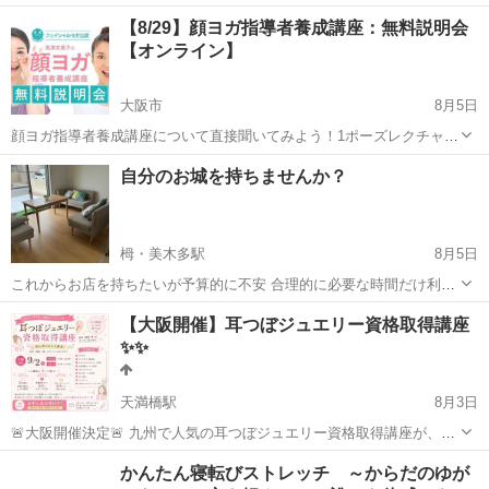
【8/29】顔ヨガ指導者養成講座：無料説明会
【オンライン】
大阪市
8月5日
顔ヨガ指導者養成講座について直接聞いてみよう！1ポーズレクチャー
付き！ スピーカー：顔ヨガ講師、顔ヨガインストラクター／ヨガジェ
大阪
大阪市
リフトアップ
フェイシャル
自分のお城を持ちませんか？
ネレーション スタッフ 顔ヨガ指導者養成講座は、4日間。今まで問い
合わせの多かった質問を...
栂・美木多駅
8月5日
これからお店を持ちたいが予算的に不安 合理的に必要な時間だけ利用
したい 静かできれいな空間を使いたい etc そんなあなたを応援しま
大阪
堺市
栂・美木多駅
エステ
【大阪開催】耳つぼジュエリー資格取得講座
す✌️
✨✨
天満橋駅
8月3日
🚨大阪開催決定🚨 九州で人気の耳つぼジュエリー資格取得講座が、つ
いに大阪へ！✨ 「大阪でも開催してほしい！」 そんなたくさんのご要
大阪
大阪市
天満橋駅
足つぼ
つぼ
かんたん寝転びストレッチ ～からだのゆが
望をいただき、 9月2日（水）大阪開催が決定しました💎 3時間で、知