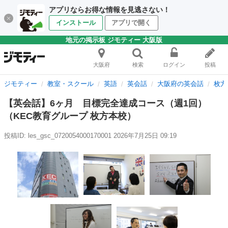
アプリならお得な情報を見逃さない！
インストール
アプリで開く
地元の掲示板 ジモティー 大阪版
大阪府
検索
ログイン
投稿
ジモティー
教室・スクール
英語
英会話
大阪府の英会話
枚方
【英会話】6ヶ月 目標完全達成コース（週1回）
（KEC教育グループ 枚方本校）
投稿ID: les_gsc_0720054000170001
2026年7月25日 09:19