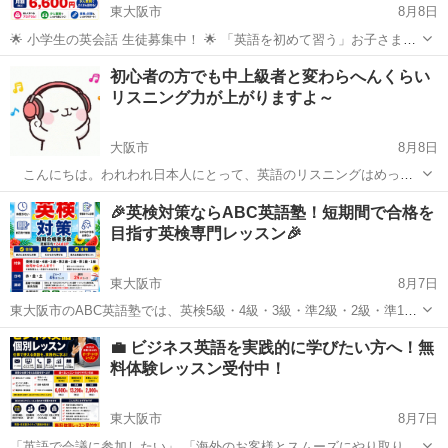
東大阪市
8月8日
🌟 小学生の英会話 生徒募集中！ 🌟 「英語を初めて習う」お子さまも
大歓迎！ ABC英語塾では、楽しく話しながら英語を身につけるレッス
大阪
東大阪市
英検
小学生
初心者の方でも中上級者と変わらへんくらい
ンを行っています。 ✅ 英語初心者OK ✅ 英語・日本語ネイティブレベ
リスニング力が上がりますよ～
ル講師がサポ...
大阪市
8月8日
こんにちは。われわれ日本人にとって、英語のリスニングはめっち
ゃめちゃ難しいですよね。英会話レッスンやyoutubeの英会話レッスン
大阪
大阪市
英会話
レッスン
🎉英検対策ならABC英語塾！短期間で合格を
系動画なら聞き取れるけど、ドラマや映画、インタビュー、ドキュメ
目指す英検専門レッスン🎉
ンタリーなんかになった途端、ま...
東大阪市
8月7日
東大阪市のABC英語塾では、英検5級・4級・3級・準2級・2級・準1
級・1級まで幅広く対応しています。 「独学ではなかなか合格できな
大阪
東大阪市
英検
1級
💼 ビジネス英語を実践的に学びたい方へ！無
い…」 「英検対策を何から始めればいいかわからない…」 「リーディ
料体験レッスン受付中！
ング・ライティング・...
東大阪市
8月7日
「英語で会議に参加したい」 「海外のお客様とスムーズにやり取りし