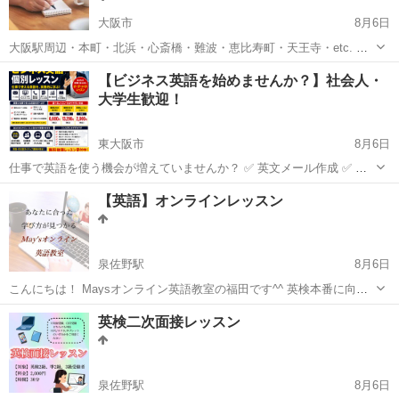
大阪市
8月6日
大阪駅周辺・本町・北浜・心斎橋・難波・恵比寿町・天王寺・etc. ✅
学習方法にお悩みの方 ✅これから勉強を始める方 ✅自分のレベルを知
大阪
大阪市
英語
プロフィール
【ビジネス英語を始めませんか？】社会人・
りたい ✅自分に合った学習法が知りたい ✅どうやったら話せるように
大学生歓迎！
なるの...
東大阪市
8月6日
仕事で英語を使う機会が増えていませんか？ ✅ 英文メール作成 ✅ オ
ンライン会議・プレゼンテーション ✅ 電話対応・接客英語 ✅ 面接・
大阪
東大阪市
ビジネス英語
社会人
【英語】オンラインレッスン
転職対策 ✅ TOEIC・ビジネス英語対策 一人ひとりのお仕事や...
泉佐野駅
8月6日
こんにちは！ Maysオンライン英語教室の福田です^^ 英検本番に向け
て頑張ってる方、 受験生の皆様、 ＼大歓迎です！／ 無料体験レッス
大阪
泉佐野市
泉佐野駅
英語/基礎英語
シニア
英検二次面接レッスン
ン実施中！ ※塾代助成対象教室ですので、...
泉佐野駅
8月6日