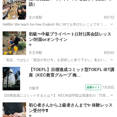
語）
講師が最適な...
文の里駅
8月7日
Helllllo! We teach fun free English! 特に何でも学びたいことです！
例・（会話、文法、単語、色んな話題、旅行） ゲームでもによって学
大阪
大阪市
文の里駅
英会話
ネイティブ
初級〜中級プライベート(1対1)英会話レッス
べます！ 友達として一緒に学びませんか？ 興味がある場...
ン/対面orオンライン
天王寺駅
8月6日
「英語」ではなく「英語の学び方」を習得しに来て下さい。私がいな
くてもご自身の力で一生英語学習を継続していけるように、本気のレ
大阪
大阪市
天王寺駅
英会話
レッスン
【TOEFL】目標達成コミット型TOEFL iBT講
ッスンをご提供します。 現在提供中のサービスは、 ①マンツーマン英
座（KEC教育グループ 梅…
会話レッスン ②企業向けオン...
7月25日
提携サイト
大阪市
【目標達成にコミットするとは？】 KEC外語学院は受講生の「TOEFL
目標スコア達成」という結果に対して責任を持ち、TOEFL指導のプロ
大阪
大阪市
TOEFL(R)テスト
初心者さんから上級者さんまで✨ 体験レッス
フェッショナル講師陣が目標達成するまで、徹底的に指導・支援を行
ン受付中❣️
います。 ※保証制度の適...