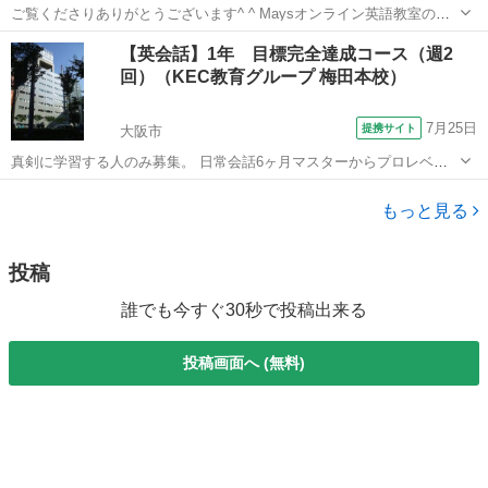
ご覧くださりありがとうございます^ ^ Maysオンライン英語教室の福
田です。 英検二次面接に向けて 2〜3級の方の面接練習を行っておりま
大阪
泉佐野市
泉佐野駅
英検
オンライン
【英会話】1年 目標完全達成コース（週2
す！ （※お近くにお住まいの方は対面でのレッスンも可能ですので...
回）（KEC教育グループ 梅田本校）
7月25日
提携サイト
大阪市
真剣に学習する人のみ募集。 日常会話6ヶ月マスターからプロレベル
まで。 欠席時の補習、振替制度も利用可。 一般的に、英会話学習は、
大阪
大阪市
英会話
ファッションとして捉えられたり、楽しく、気軽な習い事として考え
もっと見る
られがちですが、実際は、英語・...
投稿
誰でも今すぐ30秒で投稿出来る
投稿画面へ (無料)