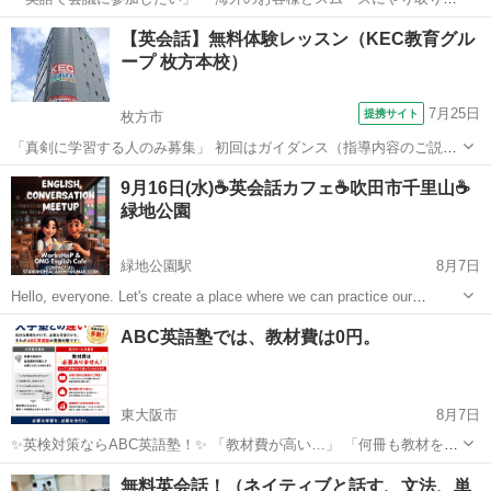
たい」 「英文メールやチャットを自然に書けるようになりたい」 「転
大阪
東大阪市
ビジネス英語
1級
【英会話】無料体験レッスン（KEC教育グル
職・昇進のために英語力を身につけたい」 そんな社会人・大学生の方
ープ 枚方本校）
を対象に、完全個別のビ...
7月25日
提携サイト
枚方市
「真剣に学習する人のみ募集」 初回はガイダンス（指導内容のご説
明）とレベルチェックを行い、適正クラスを診断。ご都合の良い日時
大阪
枚方市
英会話
9月16日(水)☕️英会話カフェ☕️吹田市千里山☕️
を調整させて戴き、後日実際に授業（90分以上）に参加。受講生とし
緑地公園
て英会話理論と口頭英作文を体感してく...
緑地公園駅
8月7日
Hello, everyone. Let's create a place where we can practice our
English conversation skills. All English sk...
大阪
吹田市
緑地公園駅
英会話
ABC英語塾では、教材費は0円。
東大阪市
8月7日
✨英検対策ならABC英語塾！✨ 「教材費が高い…」 「何冊も教材を買
わないといけない…」 そんな心配はありません！ 📚 教材費0円！ レ
大阪
東大阪市
英検
1級
無料英会話！（ネイティブと話す、文法、単
ッスン料金だけで受講OK！ 一人ひとりのレベルや目標に合わせて、