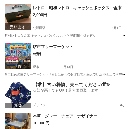
レトロ 昭和レトロ キャッシュボックス 金庫
2,000円
売ります
北野田駅
8月1日
昭和レトロな金庫 キャッシュボックス こちら堺市東区 鍵も有り
大阪
堺市
北野田駅
生活雑貨
堺市フリーマーケット
報酬：
助け合い
堺市
5月13日
第二回南楽園フリーマーケット 1回目は多くのお客様で大盛況でした 車出店で2000円
大阪
堺市
手伝って/助けて
【求】古い着物、売ってください👘✨
状態が悪くてもOK！最大限買取します
プリフラ
Ad
本革 グレー チェア デザイナー
10,000円