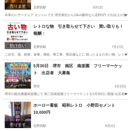
売ります
北野田駅
8月1日
本革のレザーチェア オシャレです 堺市東区から10km圏内なら送料0円 それ以上の違
大阪
堺市
北野田駅
椅子
レトロな物 引き取らせて下さい 買い取りも！
報酬：
助け合い
北野田駅
7月17日
ご自宅、蔵、納屋、倉庫、廃校、廃工事、廃店舗などに 眠ったままの古い物、レトロな物
大阪
堺市
北野田駅
買いたい/ください
廃校
5月30日 堺市 南区 南楽園 フリーマーケッ
ト 出店者 大募集
メンバー
堺市
5月15日
堺市の観光農園南楽園にて 第二回南楽園フリーマーケットを5月30日に開催 出店者募集
大阪
堺市
その他
南区
ホーロー看板 昭和レトロ 小野田セメント
10,000円
売ります
北野田駅
8月1日