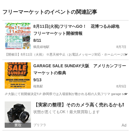
フリーマーケットのイベントの関連記事
8月11日(火祝)フリマへGO！ 花博つるみ緑地
フリーマーケット開催情報
8/11
鶴見緑地駅
8月7日
【開催日】8月11日（火祝） ※悪天候中止（お電話メッセージ対応・ホームページに
大阪
大阪市
鶴見緑地駅
フリーマーケット
ブース
GARAGE SALE SUNDAY大阪 アメリカンフリー
マーケットの祭典
9/13
桜島駅
8月5日
🎉大阪にて初開催決定‼️🎉 静岡県では入場規制が敷かれる程の人気フリマ garage sale su
大阪
大阪市
桜島駅
フリーマーケット
ブース
【実家の整理】そのカメラ高く売れるかも❗️
状態が悪くてもOK！最大限買取します
プリフラ
Ad