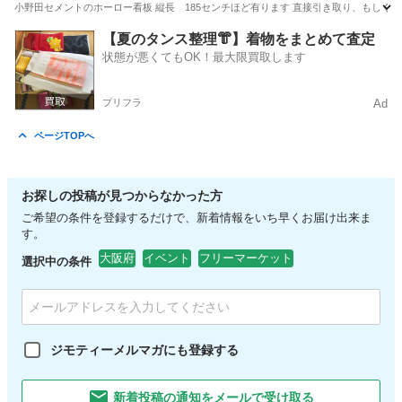
小野田セメントのホーロー看板 縦長 185センチほど有ります 直接引き取り、もしくは堺
大阪
堺市
北野田駅
その他
【夏のタンス整理👘】着物をまとめて査定
状態が悪くてもOK！最大限買取します
プリフラ
Ad
ページTOPへ
お探しの投稿が見つからなかった方
ご希望の条件を登録するだけで、新着情報をいち早くお届け出来ま
す。
大阪府
イベント
フリーマーケット
選択中の条件
ジモティーメルマガにも登録する
新着投稿の通知をメールで受け取る