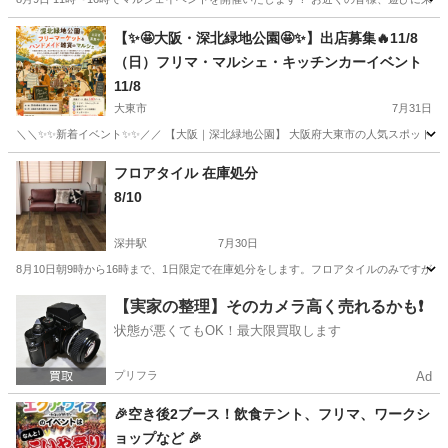
大阪
西田辺駅
フリーマーケット
マルシェ
【✨🤩大阪・深北緑地公園🤩✨】出店募集🔥11/8
（日）フリマ・マルシェ・キッチンカーイベント
11/8
大東市
7月31日
＼＼✨✨新着イベント✨✨／／ 【大阪｜深北緑地公園】 大阪府大東市の人気スポット「
大阪
大東市
フリーマーケット
キッチンカー
フロアタイル 在庫処分
8/10
深井駅
7月30日
8月10日朝9時から16時まで、1日限定で在庫処分をします。フロアタイルのみですが
大阪
堺市
深井駅
フリーマーケット
無料
【実家の整理】そのカメラ高く売れるかも❗️
状態が悪くてもOK！最大限買取します
プリフラ
Ad
🎉空き後2ブース！飲食テント、フリマ、ワークシ
ョップなど 🎉