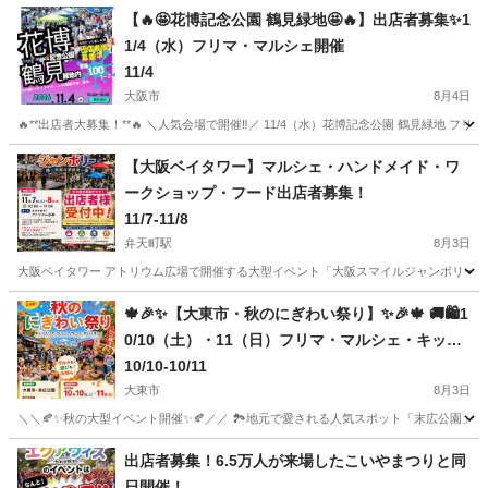
【🔥🤩花博記念公園 鶴見緑地🤩🔥】出店者募集✨1
1/4（水）フリマ・マルシェ開催
11/4
大阪市
8月4日
🔥**出店者大募集！**🔥 ＼人気会場で開催‼️／ 11/4（水）花博記念公園 鶴見緑地
大阪
大阪市
フリーマーケット
マルシェ
【大阪ベイタワー】マルシェ・ハンドメイド・ワ
ークショップ・フード出店者募集！
11/7-11/8
弁天町駅
8月3日
大阪ベイタワー アトリウム広場で開催する大型イベント「大阪スマイルジャンボリー」
大阪
大阪市
弁天町駅
フリーマーケット
会場
🍁🎉✨【大東市・秋のにぎわい祭り】✨🎉🍁 🚚🛍️1
0/10（土）・11（日）フリマ・マルシェ・キッチ
ンカー出店者大募集‼️
10/10-10/11
大東市
8月3日
＼＼🍂✨秋の大型イベント開催✨🍂／／ 🏞️地元で愛される人気スポット「末広公園」で、秋
大阪
大東市
フリーマーケット
ブース
出店者募集！6.5万人が来場したこいやまつりと同
日開催！