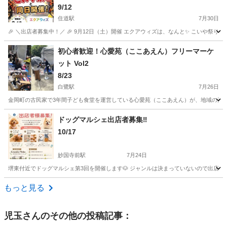
9/12
住道駅
7月30日
🎉 ＼出店者募集中！／ 🎉 9月12日（土）開催 エクアウィズは、なんと✨ こいや祭り
大阪
大東市
住道駅
フリーマーケット
キッチンカー
初心者歓迎！心愛苑（ここあえん）フリーマーケ
ット Vol2
8/23
白鷺駅
7月26日
金岡町の古民家で3年間子ども食堂を運営している心愛苑（ここあえん）が、地域の三世
大阪
堺市
白鷺駅
フリーマーケット
子ども食堂
ドッグマルシェ出店者募集‼️
10/17
妙国寺前駅
7月24日
堺東付近でドッグマルシェ第3回を開催します🐶 ジャンルは決まっていないので出店したいなっ
大阪
堺市
妙国寺前駅
フリーマーケット
もっと見る
児玉
さんのその他の投稿記事：