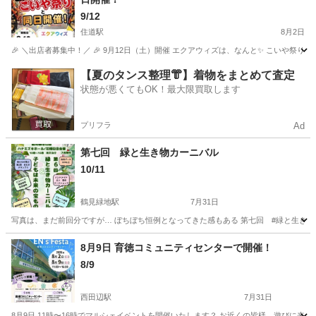
9/12
住道駅
8月2日
🎉 ＼出店者募集中！／ 🎉 9月12日（土）開催 エクアウィズは、なんと✨ こいや祭り
大阪
大東市
住道駅
フリーマーケット
まつり
【夏のタンス整理👘】着物をまとめて査定
状態が悪くてもOK！最大限買取します
プリフラ
Ad
第七回 緑と生き物カーニバル
10/11
鶴見緑地駅
7月31日
写真は、まだ前回分ですが… ぼちぼち恒例となってきた感もある 第七回 #緑と生き物カー
大阪
大阪市
鶴見緑地駅
フリーマーケット
アガベ
8月9日 育徳コミュニティセンターで開催！
8/9
西田辺駅
7月31日
8月9日 11時〜16時でマルシェイベントを開催いたします？ お近くの皆様、遊びに来