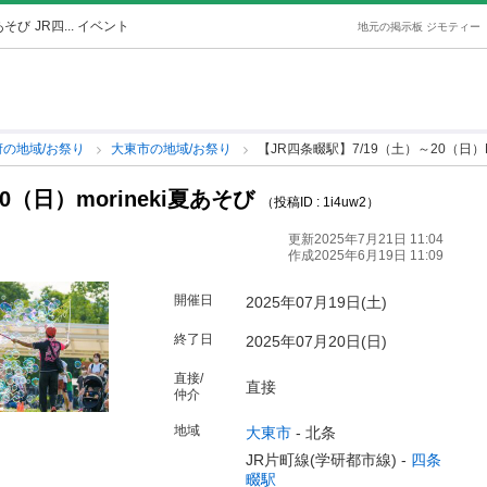
夏あそび
JR四... イベント
地元の掲示板 ジモティー
府の地域/お祭り
大東市の地域/お祭り
【JR四条畷駅】7/19（土）～20（日）M
0（日）morineki夏あそび
（投稿ID : 1i4uw2）
更新2025年7月21日 11:04
作成2025年6月19日 11:09
開催日
2025年07月19日(土)
終了日
2025年07月20日(日)
直接/
直接
仲介
地域
大東市
-
北条
JR片町線(学研都市線) -
四条
畷駅