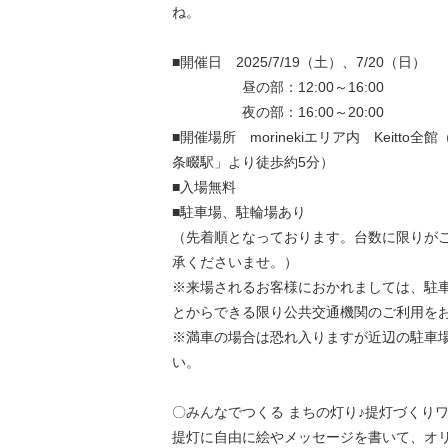
ね。
■開催日 2025/7/19（土）、7/20（日）
昼の部：12:00～16:00
夜の部：16:00～20:00
■開催場所 morinekiエリア内 Keitto
条畷駅」より徒歩約5分）
■入場無料
■駐車場、駐輪場あり
（先着順となっております。台数に限りが
承くださいませ。）
※来場されるお客様におかれましては、駐
とからできる限り公共交通機関のご利用を
※満車の場合は恐れ入りますが近辺の駐車
い。
〇みんなでつくる まちの灯り♪提灯づくり
提灯に自由に絵やメッセージを書いて、オ