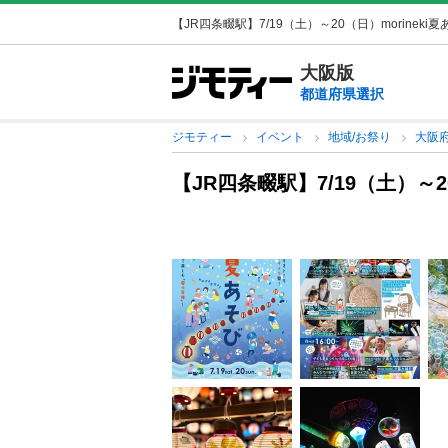
【JR四条畷駅】7/19（土）～20（日）morineki
大阪版
都道府県選択
ジモティー
イベント
地域/お祭り
大阪
【JR四条畷駅】7/19（土）～2