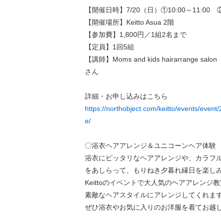
【開催日時】7/20（日）①10:00～11:00 ②1
【開催場所】Keitto Asua 2階
【参加費】1,800円／1組2名まで
【定員】1回5組
【講師】Moms and kids hairarrange 
さん
詳細・お申し込みはこちら
https://northobject.com/keitto/events/even
e/
〇浴衣ヘアアレンジ＆ユニコーンヘア体験
浴衣にピッタリなヘアアレンジや、カラフ
をあしらって、もりねき夕暮れ縁日を楽し
Keittoのイベントで大人気のヘアアレンジ
素敵なヘアスタイルにアレンジしてくれます
ぜひ浴衣やお気に入りのお洋服を着てお越し