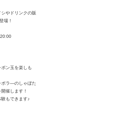
メシやドリンクの販
数登場！
0:00
ャボン玉を楽しも
ャボラ―のしゃぼた
を開催します！
験もできます♪