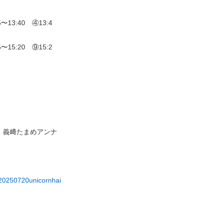
5〜13:40 ④13:4
5〜15:20 ⑨15:2
salon 義﨑たまめアンナ
t/20250720unicornhai