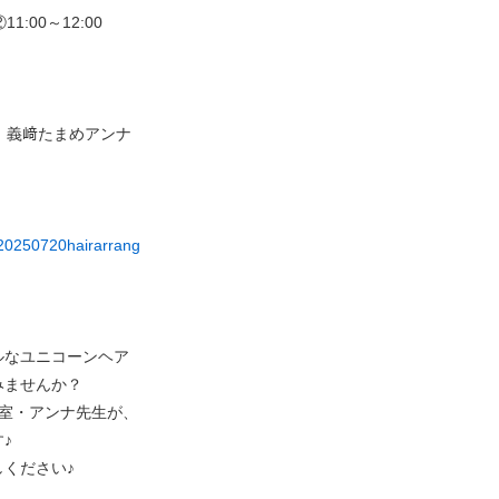
1:00～12:00
salon 義﨑たまめアンナ
t/20250720hairarrang
ルなユニコーンヘア
みませんか？
教室・アンナ先生が、
♪
ください♪