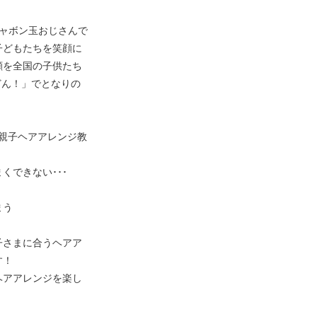
シャボン玉おじさんで
子どもたちを笑顔に
顔を全国の子供たち
いどん！」でとなりの
親子ヘアアレンジ教
くできない･･･
まう
子さまに合うヘアア
す！
ヘアアレンジを楽し