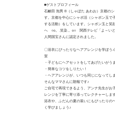
■ゲストプロフィール
石鹸田 泡男 ®（しゃぼた あわお）京都の
す。京都を中心にシャボ活（シャボン玉で
する活動）をしています。シャボン玉と笑
へ ○o。.笑染.。o○ 関西テレビ「よ～
人間国宝さんに認定されました。
〇浴衣にぴったりなヘアアレンジを学ぼう♪
室
・子どもにヘアセットをしてあげたいがうま
・簡単なコツをしりたい！
・ヘアアレンジが、いつも同じになってし
そんなママさんに朗報です♪
ご自宅で再現できるよう、アンナ先生がお
レンジを丁寧に寄り添ってレクチャーしま
浴衣や、ふだんの夏の装いにもぴったりの
く学びましょう♪