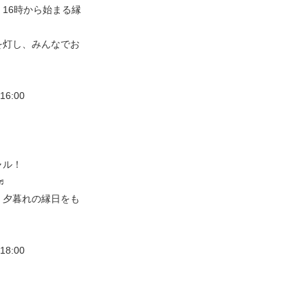
16時から始まる縁
を灯し、みんなでお
6:00
ャル！
♬
、夕暮れの縁日をも
8:00