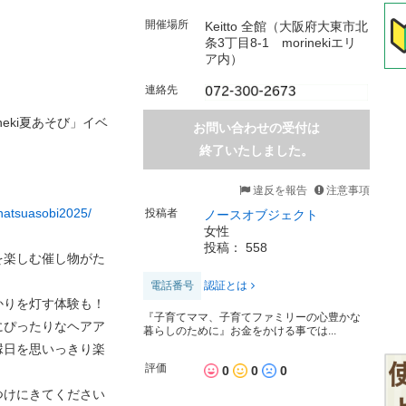
開催場所
Keitto 全館（大阪府大東市北
条3丁目8-1 morinekiエリ
ア内）
連絡先
ineki夏あそび」イベ
お問い合わせの受付は
終了いたしました。
違反を報告
注意事項
/natsuasobi2025/
投稿者
ノースオブジェクト
女性
投稿： 558
を楽しむ催し物がた
電話番号
認証とは
かりを灯す体験も！
『子育てママ、子育てファミリーの心豊かな
にぴったりなヘアア
暮らしのために』お金をかける事では...
縁日を思いっきり楽
評価
0
0
0
つけにきてください