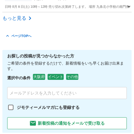
日時 8月８日(土) 10時～12時 売り切れ次第終了します。 場所 九条北小学校の南門
大阪
大阪市
その他
メダカ
もっと見る
ページTOPへ
お探しの投稿が見つからなかった方
ご希望の条件を登録するだけで、新着情報をいち早くお届け出来ま
す。
大阪府
イベント
その他
選択中の条件
ジモティーメルマガにも登録する
新着投稿の通知をメールで受け取る