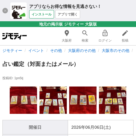
アプリならお得な情報を見逃さない！
インストール
アプリで開く
地元の掲示板 ジモティー 大阪版
大阪府
検索
ログイン
投稿
ジモティー
イベント
その他
大阪府のその他
大阪市のその他
占い鑑定（対面またはメール）
投稿ID: 1pn5tj
開催日
2026年06月06日(土)