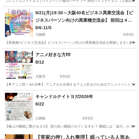
プレミアムステイタス | ハイスペック婚活パーティー 男性ハイステイタス（上場企業
大阪
大阪市
大阪駅
その他
梅田
9/21(月)19:30～大阪40名ビジネス異業交流会【ビ
ジネスパーソン向けの異業種交流会】 前回は４０
名満席！色んな職業の方と交流できる大好評企画
8/6-11/5
♩
大阪駅
8月6日
【異業種×ビジネス交流会】ビジネスパーソン向けの異業種交流会を開催します♪ 参加者
大阪
大阪市
大阪駅
その他
会場
アニメ好きな方❗️❗️❗️
8/12
大阪市
8月6日
【🌟アニメ部！Vol.34🌟】 アニヲタが企画するアニメ好きのためのアニメイベントです
大阪
大阪市
その他
アニソン
キャンドルナイトヨガ2026年
8/22
少路駅
8月5日
【極上の睡眠に繋がるヨガ】 質の良い睡眠とれていますか？ 睡眠には「血行」が 深く
大阪
豊中市
少路駅
その他
キャンドルナイト
【実家の押し入れ整理】眠っている人形あ