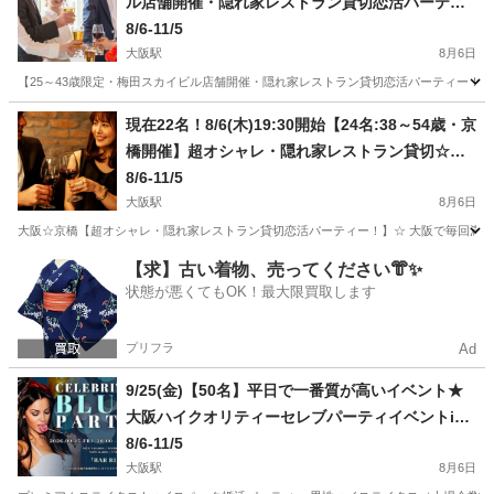
ル店舗開催・隠れ家レストラン貸切恋活パーティ
ー！】【充実イタリアンコースお料理＆飲み放題
8/6-11/5
付】【カジュアルな雰囲気】
大阪駅
8月6日
【25～43歳限定・梅田スカイビル店舗開催・隠れ家レストラン貸切恋活パーティー！】
大阪
大阪市
大阪駅
その他
梅田スカイビル
現在22名！8/6(木)19:30開始【24名:38～54歳・京
橋開催】超オシャレ・隠れ家レストラン貸切☆
【真剣婚活男女】で楽しむ♪パーティーイベント交
8/6-11/5
流会【コース料理+飲み放題】お友達も沢山作れる
大阪駅
8月6日
(^^♪
大阪☆京橋【超オシャレ・隠れ家レストラン貸切恋活パーティー！】☆ 大阪で毎回満席になる
大阪
大阪市
大阪駅
その他
【求】古い着物、売ってください👘✨
状態が悪くてもOK！最大限買取します
プリフラ
Ad
9/25(金)【50名】平日で一番質が高いイベント★
大阪ハイクオリティーセレブパーティイベントin
大阪梅田の招待状(*・∀・)＜『完全着席型』の席替
8/6-11/5
え有【平日に豪華な交流を(^^♪】
大阪駅
8月6日