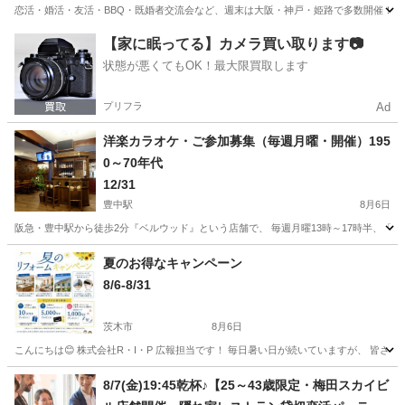
恋活・婚活・友活・BBQ・既婚者交流会など、週末は大阪・神戸・姫路で多数開催！ 初参加・お一
大阪
大阪市
大阪駅
その他
会場
【家に眠ってる】カメラ買い取ります📷
状態が悪くてもOK！最大限買取します
プリフラ
Ad
洋楽カラオケ・ご参加募集（毎週月曜・開催）195
0～70年代
12/31
豊中駅
8月6日
阪急・豊中駅から徒歩2分『ベルウッド』という店舗で、 毎週月曜13時～17時半、「洋
大阪
豊中市
豊中駅
その他
洋楽
夏のお得なキャンペーン
8/6-8/31
茨木市
8月6日
こんにちは😊 株式会社R・I・P 広報担当です！ 毎日暑い日が続いていますが、 皆さまい
大阪
茨木市
その他
無料
8/7(金)19:45乾杯♪【25～43歳限定・梅田スカイビ