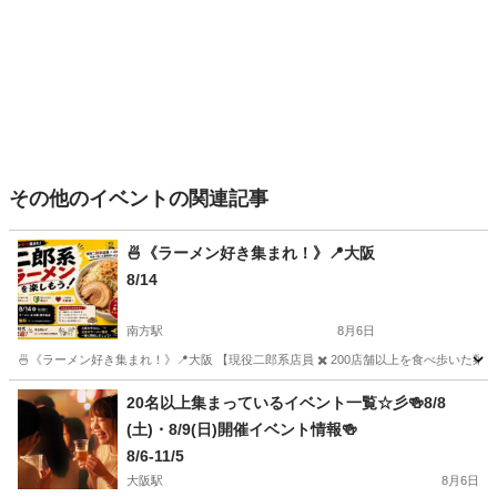
その他のイベントの関連記事
🍜《ラーメン好き集まれ！》📍大阪
8/14
南方駅
8月6日
🍜《ラーメン好き集まれ！》📍大阪 【現役二郎系店員 ✖️ 200店舗以上を食べ歩いた麺馬
大阪
大阪市
南方駅
その他
Club
20名以上集まっているイベント一覧☆彡🍻8/8
(土)・8/9(日)開催イベント情報🍻
8/6-11/5
大阪駅
8月6日