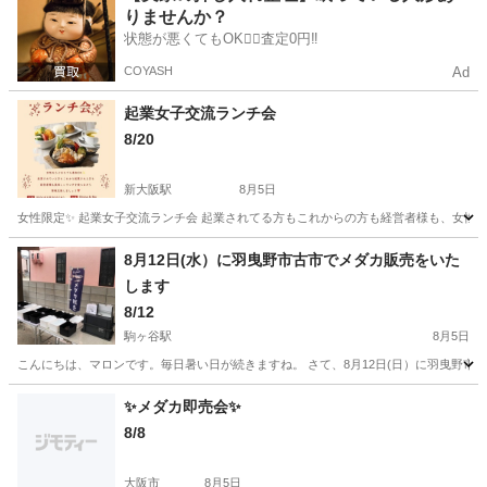
りませんか？
状態が悪くてもOK🙆‍♀️査定0円‼️
COYASH
Ad
起業女子交流ランチ会
8/20
新大阪駅
8月5日
女性限定✨ 起業女子交流ランチ会️ 起業されてる方もこれからの方も経営者様も、女性ならどなた
大阪
大阪市
新大阪駅
その他
ランチ
8月12日(水）に羽曳野市古市でメダカ販売をいた
します
8/12
駒ヶ谷駅
8月5日
こんにちは、マロンです。毎日暑い日が続きますね。 さて、8月12日(日）に羽曳野市古
大阪
羽曳野市
駒ヶ谷駅
その他
メダカ
✨メダカ即売会✨
8/8
大阪市
8月5日