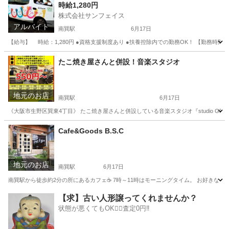
時給1,280円
株式会社サンフェイス
アルバイト
南巽駅
6月17日
【給与】 時給：1,280円 ●資格支援制度あり ●扶養控除内での勤務OK！ 【勤務時間】（例） ・13:
大阪
大阪市
南巽駅
その他
時給
たこ焼き屋さんと併設！音楽スタジオ
地元のお店
南巽駅
6月17日
《大阪市生野区巽東4丁目》 たこ焼き屋さんと併設している音楽スタジオ『studio GREE
大阪
大阪市
南巽駅
グルメ
Cafe&Goods B.S.C
地元のお店
南巽駅
6月17日
南巽駅から徒歩約2分の所にあるカフェ☕ 7時～11時はモーニングタイム。 お好きなドリン
大阪
大阪市
南巽駅
カフェ
【求】古い人形譲ってくれませんか？
状態が悪くてもOK🙆‍♀️査定0円‼️