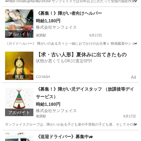
➡https://snabi.jp/facility/34358 サンフェイスでは15年以上にわた
大阪
大阪市
南巽駅
その他
《募集！》障がい者向けヘルパー
時給1,180円
株式会社サンフェイス
アルバイト
南巽駅
6月17日
《ガイドヘルパー》 障がいのある方々と一緒におでかけのお仕事♬ 映画鑑賞やショッピ
大阪
大阪市
南巽駅
その他
障がい者
【求・古い人形】夏休みに出てきたもの
状態が悪くてもOK🙆‍♀️査定0円‼️
COYASH
Ad
《募集！》障がい児デイスタッフ （放課後等デイ
サービス）
時給1,180円
株式会社サンフェイス
アルバイト
南巽駅
6月17日
サンフェイスグループは、障がいがある子ども達や不登校の子ども達、そしてその家族へ
大阪
大阪市
南巽駅
その他
ガイドヘルパー
《送迎ドライバー》募集中🚙