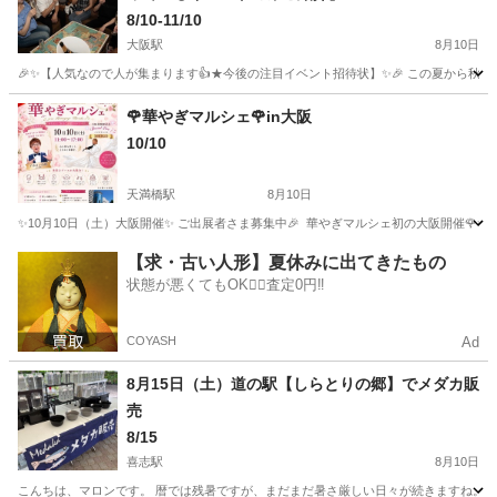
8/10-11/10
大阪駅
8月10日
🎉✨【人気なので人が集まります👍★今後の注目イベント招待状】✨🎉 この夏から秋に
大阪
大阪市
大阪駅
その他
BBQ
🌹華やぎマルシェ🌹in大阪
10/10
天満橋駅
8月10日
✨10月10日（土）大阪開催✨ ご出展者さま募集中🎉 ⁡ 華やぎマルシェ初の大阪開催🌹✨ 
大阪
大阪市
天満橋駅
その他
マルシェ
【求・古い人形】夏休みに出てきたもの
状態が悪くてもOK🙆‍♀️査定0円‼️
COYASH
Ad
8月15日（土）道の駅【しらとりの郷】でメダカ販
売
8/15
喜志駅
8月10日
こんちは、マロンです。 暦では残暑ですが、まだまだ暑さ厳しい日々が続きますね。 8