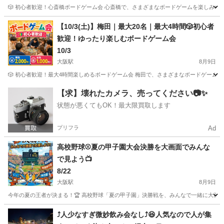
🎲 初心者歓迎！心斎橋ボードゲーム会 心斎橋で、さまざまなボードゲームを楽しみながら
大阪
大阪市
心斎橋駅
その他
会場
【10/3(土)】梅田｜最大20名｜最大4時間🎲初心者
歓迎！ゆったり楽しむボードゲーム会
10/3
大阪駅
8月9日
🎲 初心者歓迎！最大4時間楽しめるボードゲーム会 梅田で、さまざまなボードゲームをゆ
大阪
大阪市
大阪駅
その他
【求】壊れたカメラ、売ってください📷✨
状態が悪くてもOK！最大限買取します
プリフラ
Ad
高校野球⚾️夏の甲子園大会決勝を大画面でみんな
で見よう📺
8/22
大阪駅
8月9日
今年の夏の王者が決まる！🏆 高校野球「夏の甲子園」決勝戦を、みんなで一緒に大画面で
大阪
大阪市
大阪駅
その他
大会
⤴︎人少なすぎ微妙飲み会なし⤴︎😆人気なので人が集