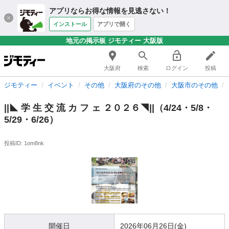
アプリならお得な情報を見逃さない！
インストール
アプリで開く
地元の掲示板 ジモティー 大阪版
大阪府
検索
ログイン
投稿
ジモティー
イベント
その他
大阪府のその他
大阪市のその他
||◣ 学 生 交 流 カ フ ェ ２０２６◥||⁡⁡（4/24・5/8・
5/29・6/26）
投稿ID: 1om8nk
開催日
2026年06月26日(金)