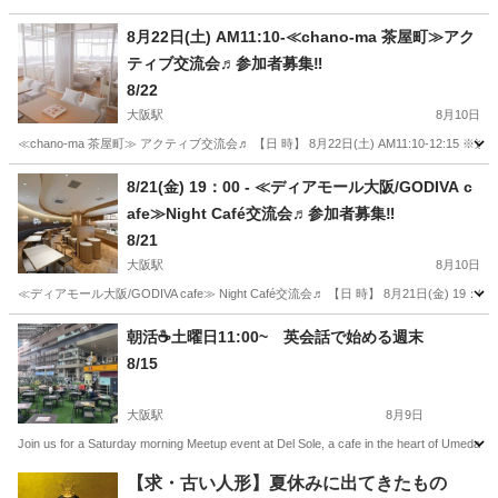
大阪
堺市
喜志駅
その他
メダカ
8月22日(土) AM11:10-≪chano-ma 茶屋町≫アク
ティブ交流会♬参加者募集‼
8/22
大阪駅
8月10日
≪chano-ma 茶屋町≫ アクティブ交流会♬ 【日 時】 8月22日(土) AM11:10-12:15 ※
大阪
大阪市
大阪駅
その他
参加者募集
8/21(金) 19：00 - ≪ディアモール大阪/GODIVA c
afe≫Night Café交流会♬参加者募集‼
8/21
大阪駅
8月10日
≪ディアモール大阪/GODIVA cafe≫ Night Café交流会♬ 【日 時】 8月21日(金) 19：00
大阪
大阪市
大阪駅
その他
参加者募集
朝活☕️土曜日11:00~ 英会話で始める週末
8/15
大阪駅
8月9日
Join us for a Saturday morning Meetup event at Del Sole, a cafe in the heart of Umeda, a
大阪
大阪市
大阪駅
その他
Meetup
【求・古い人形】夏休みに出てきたもの