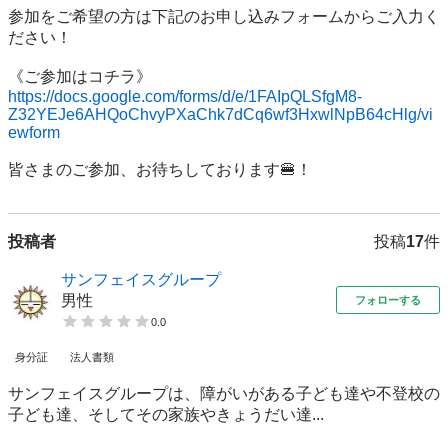
参加をご希望の方は下記のお申し込みフォームからご入力く
ださい！

https://docs.google.com/forms/d/e/1FAIpQLSfgM8-
Z32YEJe6AHQoChvyPXaChk7dCq6wf3HxwlNpB64cHlg/vi
ewform
投稿者
投稿
17
件
サンフェイスグループ
男性
フォローする
0.0
身分証
法人書類
サンフェイスグループは、障がいがある子ども達や不登校の
子ども達、そしてその家族やきょうだい達...