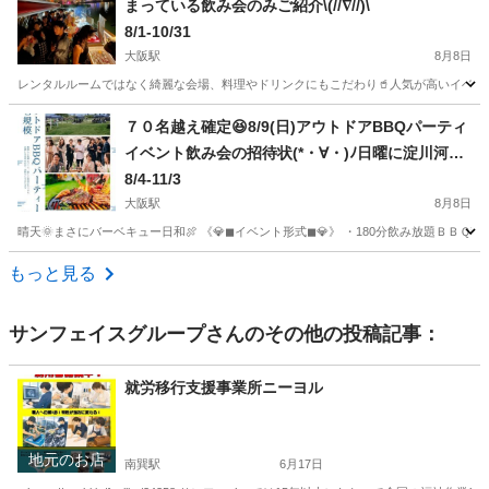
まっている飲み会のみご紹介\(//∇//)\
8/1-10/31
大阪駅
8月8日
レンタルルームではなく綺麗な会場、料理やドリンクにもこだわり🥤人気が高いイベントのみご紹介
大阪
大阪市
大阪駅
その他
飲み会
７０名越え確定😆8/9(日)アウトドアBBQパーティ
イベント飲み会の招待状(*・∀・)ﾉ日曜に淀川河川
敷にて開放的なバーベキュー🍖
8/4-11/3
大阪駅
8月8日
晴天🌞まさにバーベキュー日和🍖 《💎◼︎イベント形式◼︎💎》 ・180分飲み放題ＢＢ
大阪
大阪市
大阪駅
その他
BBQ
もっと見る
サンフェイスグループ
さんのその他の投稿記事：
就労移行支援事業所ニーヨル
地元のお店
南巽駅
6月17日