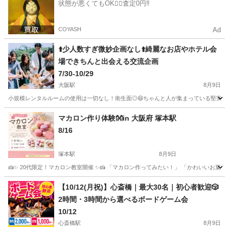
状態が悪くてもOK🙆‍♀️査定0円‼️
COYASH
Ad
⬆️少人数すぎ微妙企画なし⬆️綺麗なお店やホテル会
場できちんと出会える交流企画
7/30-10/29
大阪駅
8月9日
小規模レンタルルームの使用は一切なし！衛生面◎😄ちゃんと人が集まっている堅実かつ賢い人が集ま
大阪
大阪市
大阪駅
その他
梅田
マカロン作り体験👐in 大阪府 塚本駅
8/16
塚本駅
8月9日
🍰✨ 20代限定！マカロン教室開催 ✨🍰 「マカロン作ってみたい！」 「かわいいお菓子を作って
大阪
大阪市
塚本駅
その他
20代
【10/12(月祝)】心斎橋｜最大30名｜初心者歓迎🎲
2時間・3時間から選べるボードゲーム会
10/12
心斎橋駅
8月9日