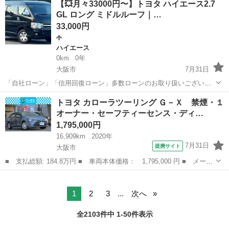
【💥月々33000円〜】トヨタ ハイエース2.7
ＴＣ ■ 排気量： 1500cc ■ ドア枚数： 5D ■ ミッション： ...
GL ロング ミドルルーフ｜…
33,000円
ハイエース
0km
0年
大阪市
7月31日
「自社ローン」「信用回復ローン」多数ローンのお取り扱いございま
す💡 ⚠当店へのお問い合わせ・審査・ご案内は、下記のLINEリンクか
大阪
大阪市
ハイエース
ローン
トヨタ カローラツーリング Ｇ－Ｘ 禁煙・１
らのみ受付しております⚠ 💬まずはLINE追加をしてご相談ください!!
オーナー・セーフティーセンス・ディ…
ht...
1,795,000円
16,909km
2020年
7月31日
提携サイト
大阪市
■ 支払総額: 184.8万円 ■ 車両本体価格： 1,795,000 円 ■ メーカ
ー名： トヨタ ■ 車種名： カローラツーリング ■ グレード
大阪
大阪市
トヨタ
名： Ｇ－Ｘ 禁煙・１オーナー・セーフティーセンス・ディスプレ
イオーディオ...
1
2
3
...
次へ
全2103件中 1-50件表示