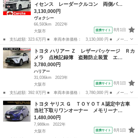
ィセンス レーダークルコン 両側パ…
セグＴＶ／１...
3,130,000円
ヴォクシー
66,593km
2022年
8月1日
提携サイト
大阪市
■ 支払総額: 323.6万円 ■ 車両本体価格： 3,130,000 円 ■ メーカ
ー名： トヨタ ■ 車種名： ヴォクシー ■ グレード名： Ｓ－
大阪
大阪市
ヴォクシー
トヨタ ハリアー Ｚ レザーパッケージ Ｒカ
Ｚ 禁煙車 セーフティセンス レーダークルコン 両側パワースラ
メラ 点検記録簿 盗難防止装置 エ…
イドドア ...
3,780,000円
ハリアー
31,036km
2023年
8月1日
提携サイト
大阪市
■ 支払総額: 392.9万円 ■ 車両本体価格： 3,780,000 円 ■ メーカ
ー名： トヨタ ■ 車種名： ハリアー ■ グレード名： Ｚ レザ
大阪
大阪市
ハリアー
トヨタ ヤリス Ｇ ＴＯＹＯＴＡ認定中古車
ーパッケージ Ｒカメラ 点検記録簿 盗難防止装置 エアバッグ
当社下取りワンオーナー メモリーナ…
ナビテレ...
1,480,000円
7,988km
2022年
8月1日
提携サイト
大阪市