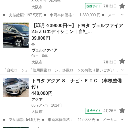
3,539km
2024年
7月31日
提携サイト
大阪市
■ 支払総額: 197.5万円 ■ 車両本体価格： 1,880,000 円 ■ メーカ
ー名： トヨタ ■ 車種名： ルーミー ■ グレード名： カスタム
大阪
大阪市
トヨタ
【💥月々39000円〜】トヨタ ヴェルファイア
Ｇ フルセグ メモリーナビ ＤＶＤ再生 バックカメラ 衝突被害
2.5 Z Gエディション｜自社…
軽減シス...
39,000円
ヴェルファイア
0km
0年
大阪市
7月31日
「自社ローン」「信用回復ローン」多数ローンのお取り扱いございま
す💡 ⚠当店へのお問い合わせ・審査・ご案内は、下記のLINEリンクか
大阪
大阪市
ヴェルファイア
ローン
トヨタ アクア Ｓ ナビ・ＥＴＣ （車検整備
らのみ受付しております⚠ 💬まずはLINE追加をしてご相談ください!!
付）
ht...
448,000円
アクア
85,784km
2014年
4月26日
提携サイト
大阪市
■ 支払総額: 54.8万円 ■ 車両本体価格： 448,000 円 ■ メーカー
名： トヨタ ■ 車種名： アクア ■ グレード名： Ｓ ナビ・Ｅ
大阪
大阪市
アクア