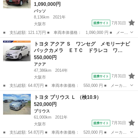
1,090,000円
パッソ
8,136km
2021年
7月31日
提携サイト
大阪市
■ 支払総額: 121.1万円 ■ 車両本体価格： 1,090,000 円 ■ メーカ
ー名： トヨタ ■ 車種名： パッソ ■ グレード名： Ｘ Ｌパッ
大阪
大阪市
パッソ
トヨタ アクア Ｓ ワンセグ メモリーナビ
ケージ ＡＵＸ Ａストップ サポカー ＥＳＣ リヤカメラ ベン
バックカメラ ＥＴＣ ドラレコ ワ…
チシート...
550,000円
アクア
47,386km
2014年
7月31日
提携サイト
大阪市
■ 支払総額: 64.8万円 ■ 車両本体価格： 550,000 円 ■ メーカー
名： トヨタ ■ 車種名： アクア ■ グレード名： Ｓ ワンセ
大阪
大阪市
アクア
トヨタ プリウス Ｌ （検10.9）
グ メモリーナビ バックカメラ ＥＴＣ ドラレコ ワンオーナー
520,000円
■ 排気量：...
プリウス
61,000km
2011年
7月31日
提携サイト
大阪市
■ 支払総額: 54.8万円 ■ 車両本体価格： 520,000 円 ■ メーカー