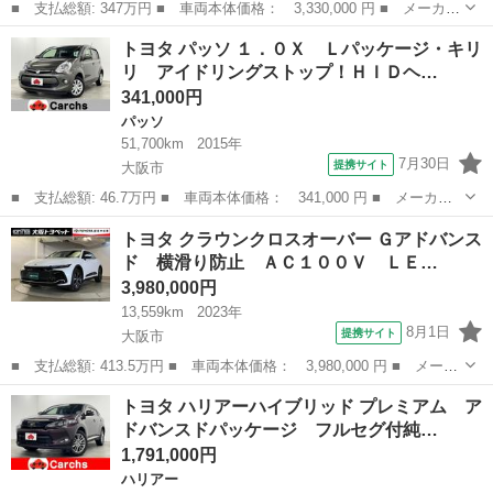
■ 支払総額: 347万円 ■ 車両本体価格： 3,330,000 円 ■ メーカー
名： トヨタ ■ 車種名： プリウス ■ グレード名： Ｚ Ｐシー
大阪
大阪市
プリウス
トヨタ パッソ １．０Ｘ Ｌパッケージ・キリ
ト ＬＥＤライト Ｂカメラ ＡＣ１００Ｖ ドライブレコーダー
リ アイドリングストップ！ＨＩＤヘ…
エアコン ...
341,000円
パッソ
51,700km
2015年
7月30日
提携サイト
大阪市
■ 支払総額: 46.7万円 ■ 車両本体価格： 341,000 円 ■ メーカー
名： トヨタ ■ 車種名： パッソ ■ グレード名： １．０Ｘ Ｌ
大阪
大阪市
パッソ
トヨタ クラウンクロスオーバー Ｇアドバンス
パッケージ・キリリ アイドリングストップ！ＨＩＤヘッドライト！
ド 横滑り防止 ＡＣ１００Ｖ ＬＥ…
フォグ！純正...
3,980,000円
13,559km
2023年
8月1日
提携サイト
大阪市
■ 支払総額: 413.5万円 ■ 車両本体価格： 3,980,000 円 ■ メーカ
ー名： トヨタ ■ 車種名： クラウンクロスオーバー ■ グレード
大阪
大阪市
トヨタ
トヨタ ハリアーハイブリッド プレミアム ア
名： Ｇアドバンスド 横滑り防止 ＡＣ１００Ｖ ＬＥＤ フルセ
ドバンスドパッケージ フルセグ付純…
グテレビ...
1,791,000円
ハリアー