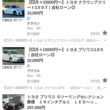
【💥月々33000円〜】トヨタ クラウンアスリ
店へのお問い合わせ・審査・ご案内は、下記のLINEリンクからのみ受
ート2.0 S-T｜自社ローン◎
付...
33,000円
クラウン
0km
0年
新大阪駅
8月6日
【💥月々33000円〜】トヨタ クラウンアスリート2.0 S-T｜自社ローン
◎｜ 「自社ローン」「信用回復ローン」多数ローンのお取り扱いござ
大阪
大阪市
新大阪駅
クラウン
クラウンアスリート
【💥月々10000円〜】トヨタ プリウス1.8 S
います💡 ⚠当店へのお問い合わせ・審査・ご案内は、下記のLINEリ
｜自社ローン◎
ン...
10,000円
プリウス
0km
0年
新大阪駅
8月6日
【💥月々10000円〜】トヨタ プリウス1.8 S ｜自社ローン◎｜ 「自社
ローン」「信用回復ローン」多数ローンのお取り扱いございます💡 ⚠
大阪
大阪市
新大阪駅
プリウス
ローン
トヨタ プリウス Ｇツーリングセレクション
当店へのお問い合わせ・審査・ご案内は、下記のLINEリンクからのみ
禁煙 １９インチアルミ ＬＥＤヘッ…
受...
297,000円