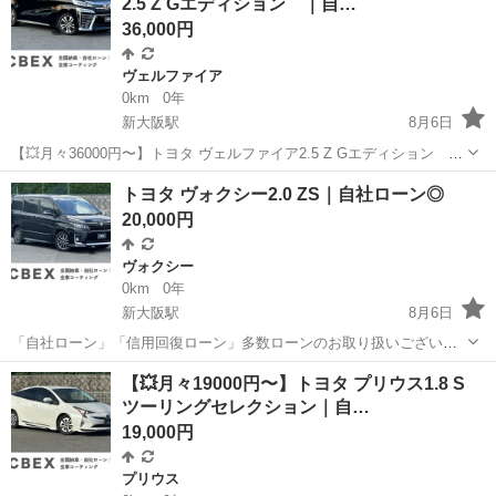
2.5 Z Gエディション ｜自…
■ ...
36,000円
ヴェルファイア
0km
0年
新大阪駅
8月6日
【💥月々36000円〜】トヨタ ヴェルファイア2.5 Z Gエディション ｜
自社ローン◎｜ 「自社ローン」「信用回復ローン」多数ローンのお取
大阪
大阪市
新大阪駅
ヴェルファイア
トヨタ ヴォクシー2.0 ZS｜自社ローン◎
り扱いございます💡 ⚠当店へのお問い合わせ・審査・ご案内は、下記
20,000円
のL...
ヴォクシー
0km
0年
新大阪駅
8月6日
「自社ローン」「信用回復ローン」多数ローンのお取り扱いございま
す💡 ⚠当店へのお問い合わせ・審査・ご案内は、下記のLINEリンクか
大阪
大阪市
新大阪駅
ヴォクシー
ローン
【💥月々19000円〜】トヨタ プリウス1.8 S
らのみ受付しております⚠ 💬まずはLINE追加をしてご相談ください!!
ツーリングセレクション｜自…
...
19,000円
プリウス