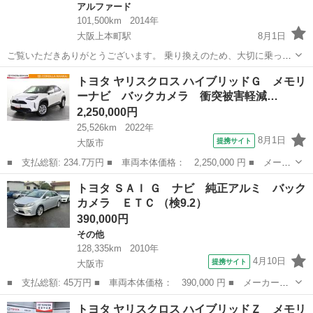
アルファード
101,500km
2014年
大阪上本町駅
8月1日
ご覧いただきありがとうございます。 乗り換えのため、大切に乗って
きたアルファードを出品いたします。 現在も日常的に使用しておりま
大阪
大阪市
大阪上本町駅
アルファード
トヨタ ヤリスクロス ハイブリッドＧ メモリ
すので、走行距離は多少増える場合があります。 写真枚数制限で同じ
ーナビ バックカメラ 衝突被害軽減…
タイトルでのを追加確認くだ...
2,250,000円
25,526km
2022年
8月1日
提携サイト
大阪市
■ 支払総額: 234.7万円 ■ 車両本体価格： 2,250,000 円 ■ メーカ
ー名： トヨタ ■ 車種名： ヤリスクロス ■ グレード名： ハイ
大阪
大阪市
トヨタ
トヨタ ＳＡＩ Ｇ ナビ 純正アルミ バック
ブリッドＧ メモリーナビ バックカメラ 衝突被害軽減システム
カメラ ＥＴＣ （検9.2）
ＥＴＣ ...
390,000円
その他
128,335km
2010年
4月10日
提携サイト
大阪市
■ 支払総額: 45万円 ■ 車両本体価格： 390,000 円 ■ メーカー
名： トヨタ ■ 車種名： ＳＡＩ ■ グレード名： Ｇ ナビ 純
大阪
大阪市
その他
トヨタ ヤリスクロス ハイブリッドＺ メモリ
正アルミ バックカメラ ＥＴＣ ■ 排気量： 2400cc ■ ドア枚