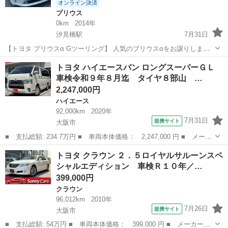
オンライン決済
プリウス
0km
2014年
汐見橋駅
7月31日
【トヨタ プリウスα Gツーリング】 人気のプリウスαをお譲りしま
す。 ■平成24年式 ■走行距離 240,000km ■車検 令和9年10月まで 【お
大阪
大阪市
汐見橋駅
プリウス
トヨタ ハイエースバン ロングスーパーＧＬ
すすめポイント】 ・23万km時にリビルトハイブリッドバッテリー交...
車検令和９年８月迄 タイヤ８部山 …
2,247,000円
ハイエース
92,000km
2020年
7月31日
提携サイト
大阪市
■ 支払総額: 234.7万円 ■ 車両本体価格： 2,247,000 円 ■ メーカ
ー名： トヨタ ■ 車種名： ハイエースバン ■ グレード名： ロ
大阪
大阪市
ハイエース
トヨタ クラウン ２．５ロイヤルサルーンスペ
ングスーパーＧＬ 車検令和９年８月迄 タイヤ８部山 両側スライ
シャルエディション 車検Ｒ１０年／…
ドドア ...
399,000円
クラウン
96,012km
2010年
7月26日
提携サイト
大阪市
■ 支払総額: 54万円 ■ 車両本体価格： 399,000 円 ■ メーカー