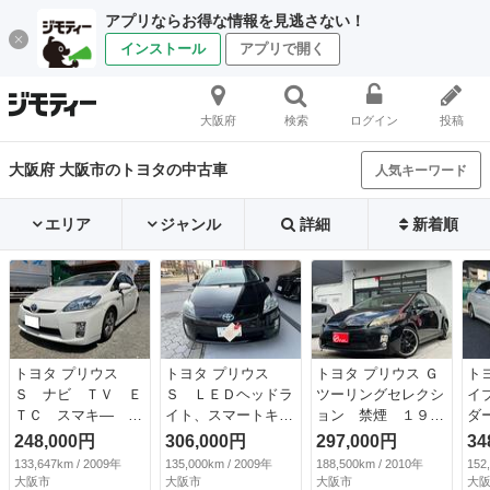
アプリならお得な情報を見逃さない！
インストール
アプリで開く
大阪府
検索
ログイン
投稿
大阪府 大阪市のトヨタの中古車
人気キーワード
エリア
ジャンル
詳細
新着順
トヨタ プリウス
トヨタ プリウス
トヨタ プリウス Ｇ
ト
Ｓ ナビ ＴＶ Ｅ
Ｓ ＬＥＤヘッドラ
ツーリングセレクシ
イ
ＴＣ スマキ― プ
イト、スマートキ
ョン 禁煙 １９イ
ダ
ッシュスタート
ー、バックカメラ、
ンチアルミ ＬＥＤ
ハ
248,000円
306,000円
297,000円
34
（なし）
ＥＴＣ搭載。 （検
ヘッドライト フル
ビ
133,647km / 2009年
135,000km / 2009年
188,500km / 2010年
152
8.10）
セグナビ Ｂｌｕｅ
ー
大阪市
大阪市
大阪市
大