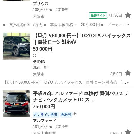
プリウス
188,500km
2010年
7月30日
提携サイト
大阪市
■ 支払総額: 39.7万円 ■ 車両本体価格： 297,000 円 ■ メーカー
名： トヨタ ■ 車種名： プリウス ■ グレード名： Ｇツーリン
大阪
大阪市
プリウス
【💥月々59,000円〜】TOYOTA ハイラックス
グセレクション 禁煙 １９インチアルミ ＬＥＤヘッドライト フ
｜自社ローン対応◎
ルセグナビ ...
59,000円
その他
0km
0年
大阪市
8月6日
【💥月々59,000円〜】TOYOTA ハイラックス｜自社ローン対応◎ 「自
社ローン」「信用回復ローン」多数取扱い💡 🚨🚨重要なお知らせ🚨🚨
大阪
大阪市
その他
ハイラックス
平成26年 アルファード 車検付 両側パワスラ
当店へのお問い合わせ・審査受付は 【下記のLINEリンクからのみ】...
ナビ バックカメラ ETC ス…
750,000円
オンライン決済
配送可
アルファード
101,500km
2014年
大阪上本町駅
8月6日