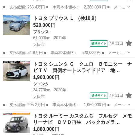
■ 支払総額: 236.4万円 ■ 車両本体価格： 2,280,000 円 ■ メーカ
ー名： トヨタ ■ 車種名： ヤリスクロス ■ グレード名： ハイ
大阪
大阪市
トヨタ
トヨタ プリウス Ｌ （検10.9）
ブリッドＧ フルセグ バックカメラ 衝突被害軽減システム ＥＴ
520,000円
Ｃ ■ ...
プリウス
61,000km
2011年
7月31日
提携サイト
大阪市
■ 支払総額: 54.8万円 ■ 車両本体価格： 520,000 円 ■ メーカー
名： トヨタ ■ 車種名： プリウス ■ グレード名： Ｌ ■ 排気
大阪
大阪市
プリウス
トヨタ シエンタ Ｇ クエロ Ｂモニター ナ
量： 1800cc ■ ドア枚数： 5D ■ ミッション： CVT ■ ...
ビＴＶ 両側オートスライドドア 地…
1,960,000円
シエンタ
34,770km
2020年
7月31日
提携サイト
大阪市
■ 支払総額: 205.2万円 ■ 車両本体価格： 1,960,000 円 ■ メーカ
ー名： トヨタ ■ 車種名： シエンタ ■ グレード名： Ｇ クエ
大阪
大阪市
シエンタ
トヨタ ルーミー カスタムＧ フルセグ メモ
ロ Ｂモニター ナビＴＶ 両側オートスライドドア 地デジ パワ
リーナビ ＤＶＤ再生 バックカメラ…
ーウイン...
1,880,000円