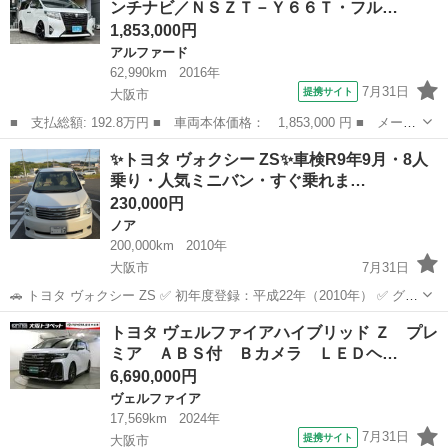
ンチナビ／ＮＳＺＴ－Ｙ６６Ｔ・フル…
パワースライ...
1,853,000円
アルファード
62,990km
2016年
7月31日
提携サイト
大阪市
■ 支払総額: 192.8万円 ■ 車両本体価格： 1,853,000 円 ■ メーカ
ー名： トヨタ ■ 車種名： アルファード ■ グレード名： ２．
大阪
大阪市
アルファード
✨トヨタ ヴォクシー ZS✨車検R9年9月・8人
５Ｘ 禁煙・純９インチナビ／ＮＳＺＴ－Ｙ６６Ｔ・フルセグＴＶ・
乗り・人気ミニバン・すぐ乗れま…
Ｒカメラ...
230,000円
ノア
200,000km
2010年
大阪市
7月31日
🚗 トヨタ ヴォクシー ZS ✅ 初年度登録：平成22年（2010年） ✅ グレ
ード：ZS ✅ 排気量：2,000cc ✅ ガソリン車 ✅ オートマ（AT） ✅ 8人
大阪
大阪市
ノア
トヨタ ヴェルファイアハイブリッド Ｚ プレ
乗り ✅ 車検：令和9年9月1日まで ✅ 走行距離：約2...
ミア ＡＢＳ付 Ｂカメラ ＬＥＤヘ…
6,690,000円
ヴェルファイア
17,569km
2024年
7月31日
提携サイト
大阪市