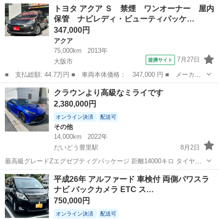
大阪
大阪市
東淀川駅
ハイエース
ディーゼル
トヨタ アクア Ｓ 禁煙 ワンオーナー 屋内
保管 ナビレディ・ビューティパッケ…
347,000円
アクア
75,000km
2013年
7月27日
提携サイト
大阪市
■ 支払総額: 44.7万円 ■ 車両本体価格： 347,000 円 ■ メーカー
名： トヨタ ■ 車種名： アクア ■ グレード名： Ｓ 禁煙 ワ
大阪
大阪市
アクア
クラウンより高級なミライです
ンオーナー 屋内保管 ナビレディ・ビューティパッケージ ナビテ
2,380,000円
レビ Ｂｌｕ...
オンライン決済
配送可
その他
14,000km
2022年
だいどう豊里駅
8月2日
最高級グレードZエグゼブティグパッケージ 距離14000キロ タイヤグ
ッドイヤー新品(2025年製) ＪＢＬスピーカー パナラマガラスルーフ
大阪
大阪市
だいどう豊里駅
その他
平成26年 アルファード 車検付 両側パワスラ
12.3インチ大型純正ナビ 上品でオシャレな白色本革シート シートヒー
ナビ バックカメラ ETC ス…
ター ベンチ...
750,000円
オンライン決済
配送可