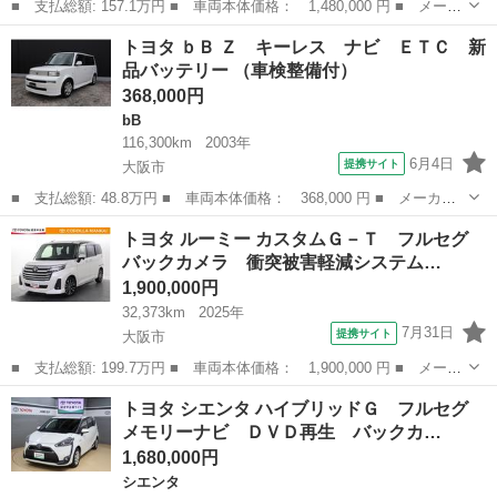
■ 支払総額: 157.1万円 ■ 車両本体価格： 1,480,000 円 ■ メーカ
ー名： トヨタ ■ 車種名： ヤリス ■ グレード名： Ｇ ＴＯＹ
大阪
大阪市
トヨタ
トヨタ ｂＢ Ｚ キーレス ナビ ＥＴＣ 新
ＯＴＡ認定中古車 当社下取りワンオーナー メモリーナビ ミュー
品バッテリー （車検整備付）
ジックプ...
368,000円
bB
116,300km
2003年
6月4日
提携サイト
大阪市
■ 支払総額: 48.8万円 ■ 車両本体価格： 368,000 円 ■ メーカー
名： トヨタ ■ 車種名： ｂＢ ■ グレード名： Ｚ キーレス
大阪
大阪市
bB
トヨタ ルーミー カスタムＧ－Ｔ フルセグ
ナビ ＥＴＣ 新品バッテリー ■ 排気量： 1500cc ■ ドア枚
バックカメラ 衝突被害軽減システム…
数： ...
1,900,000円
32,373km
2025年
7月31日
提携サイト
大阪市
■ 支払総額: 199.7万円 ■ 車両本体価格： 1,900,000 円 ■ メーカ
ー名： トヨタ ■ 車種名： ルーミー ■ グレード名： カスタム
大阪
大阪市
トヨタ
トヨタ シエンタ ハイブリッドＧ フルセグ
Ｇ－Ｔ フルセグ バックカメラ 衝突被害軽減システム ＥＴＣ
メモリーナビ ＤＶＤ再生 バックカ…
両側電動...
1,680,000円
シエンタ