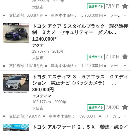
25,868km
2022年
7月31日
提携サイト
大阪市
■ 支払総額: 388.8万円 ■ 車両本体価格： 3,780,000 円 ■ メーカ
ー名： トヨタ ■ 車種名： ハリアーハイブリッド ■ グレード
大阪
大阪市
ハリアー
トヨタ アクア Ｓスタイルブラック 誤発進抑
名： Ｚ レザーパッケージ 革シート フルセグ メモリーナビ
制 Ｂカメ セキュリティー ダブル…
バックカメ...
1,240,000円
アクア
19,737km
2018年
7月31日
提携サイト
大阪市
■ 支払総額: 137.6万円 ■ 車両本体価格： 1,240,000 円 ■ メーカ
ー名： トヨタ ■ 車種名： アクア ■ グレード名： Ｓスタイル
大阪
大阪市
アクア
トヨタ エスティマ ３．５アエラス Ｇエディ
ブラック 誤発進抑制 Ｂカメ セキュリティー ダブルエアバッ
ション 純正ナビ（バックカメラ） …
グ ナビ・...
390,000円
エスティマ
102,177km
2009年
7月30日
提携サイト
大阪市
■ 支払総額: 49.9万円 ■ 車両本体価格： 390,000 円 ■ メーカー
名： トヨタ ■ 車種名： エスティマ ■ グレード名： ３．５ア
大阪
大阪市
エスティマ
トヨタ アルファード ２．５Ｘ 禁煙・純９イ
エラス Ｇエディション 純正ナビ（バックカメラ） ＥＴＣ 両側