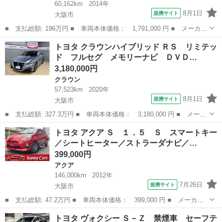
60,162km
2014年
8月1日
提携サイト
大阪市
■ 支払総額: 196万円 ■ 車両本体価格： 1,791,000 円 ■ メーカー
名： トヨタ ■ 車種名： ハリアーハイブリッド ■ グレード
大阪
大阪市
ハリアー
トヨタ クラウンハイブリッド ＲＳ リミテッ
名： プレミアム アドバンスドパッケージ フルセグ付純正８イン
ド フルセグ メモリーナビ ＤＶＤ…
チＳＤナビ！走...
3,180,000円
クラウン
57,523km
2020年
8月1日
提携サイト
大阪市
■ 支払総額: 327.3万円 ■ 車両本体価格： 3,180,000 円 ■ メーカ
ー名： トヨタ ■ 車種名： クラウンハイブリッド ■ グレード
大阪
大阪市
クラウン
トヨタ アクア Ｓ １．５ Ｓ スマートキー
名： ＲＳ リミテッド フルセグ メモリーナビ ＤＶＤ再生 バ
／シートヒーター／ストラーダナビ／…
ックカメラ...
399,000円
アクア
146,000km
2012年
7月26日
提携サイト
大阪市
■ 支払総額: 47.2万円 ■ 車両本体価格： 399,000 円 ■ メーカー
名： トヨタ ■ 車種名： アクア ■ グレード名： Ｓ １．５
大阪
大阪市
アクア
トヨタ ヴォクシー Ｓ－Ｚ 禁煙車 セーフテ
Ｓ スマートキー／シートヒーター／ストラーダナビ／Ｂカメ／フル