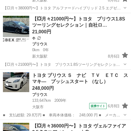
新大阪駅
8月6日
【💥月々38000円〜】トヨタ アルファードハイブリッド 2.5 エグゼク
ティブ ラウンジ｜自社ローン◎｜ 「自社ローン」「信用回復ローン」
大阪
大阪市
新大阪駅
アルファード
ラウンジ
【💥月々21000円〜】トヨタ プリウス1.8S
多数ローンのお取り扱いございます💡 ⚠当店へのお問い合わせ・審
ツーリングセレクション｜自社ロ…
査・ご...
21,000円
プリウス
0km
0年
新大阪駅
8月6日
【💥月々21000円〜】トヨタ プリウス1.8Sツーリングセレクション
｜自社ローン◎｜ 「自社ローン」「信用回復ローン」多数ローンのお
大阪
大阪市
新大阪駅
プリウス
ローン
トヨタ プリウス Ｓ ナビ ＴＶ ＥＴＣ ス
取り扱いございます💡 ⚠当店へのお問い合わせ・審査・ご案内は、下
マキ― プッシュスタート （なし）
記のLIN...
248,000円
プリウス
133,647km
2009年
6月8日
提携サイト
大阪市
■ 支払総額: 29.8万円 ■ 車両本体価格： 248,000 円 ■ メーカー
名： トヨタ ■ 車種名： プリウス ■ グレード名： Ｓ ナビ
大阪
大阪市
プリウス
【💥月々36000円〜】トヨタ ヴェルファイア
ＴＶ ＥＴＣ スマキ― プッシュスタート ■ 排気量： 1800cc