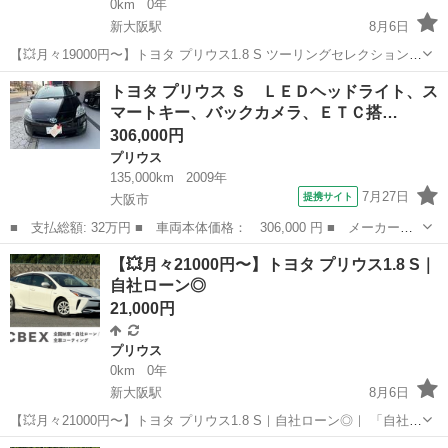
0km
0年
新大阪駅
8月6日
【💥月々19000円〜】トヨタ プリウス1.8 S ツーリングセレクション｜
自社ローン◎｜ 「自社ローン」「信用回復ローン」多数ローンのお取
大阪
大阪市
新大阪駅
プリウス
トヨタ プリウス Ｓ ＬＥＤヘッドライト、ス
り扱いございます💡 ⚠当店へのお問い合わせ・審査・ご案内は、下記
マートキー、バックカメラ、ＥＴＣ搭…
のL...
306,000円
プリウス
135,000km
2009年
7月27日
提携サイト
大阪市
■ 支払総額: 32万円 ■ 車両本体価格： 306,000 円 ■ メーカー
名： トヨタ ■ 車種名： プリウス ■ グレード名： Ｓ ＬＥＤ
大阪
大阪市
プリウス
【💥月々21000円〜】トヨタ プリウス1.8 S｜
ヘッドライト、スマートキー、バックカメラ、ＥＴＣ搭載。 ■ 排気
自社ローン◎
量： 1800...
21,000円
プリウス
0km
0年
新大阪駅
8月6日
【💥月々21000円〜】トヨタ プリウス1.8 S｜自社ローン◎｜ 「自社ロ
ーン」「信用回復ローン」多数ローンのお取り扱いございます💡 ⚠当
大阪
大阪市
新大阪駅
プリウス
ローン