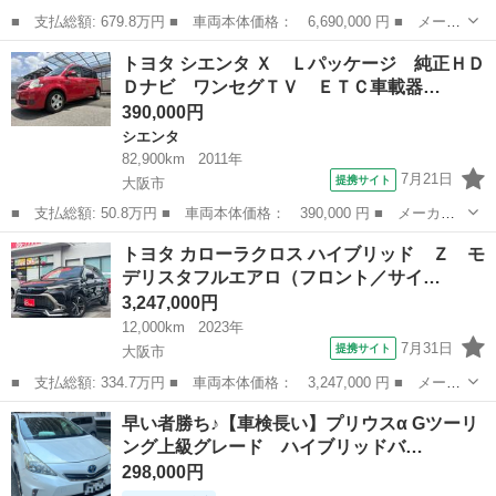
■ 支払総額: 679.8万円 ■ 車両本体価格： 6,690,000 円 ■ メーカ
ー名： トヨタ ■ 車種名： ヴェルファイアハイブリッド ■ グレ
大阪
大阪市
ヴェルファイア
トヨタ シエンタ Ｘ Ｌパッケージ 純正ＨＤ
ード名： Ｚ プレミア ＡＢＳ付 Ｂカメラ ＬＥＤヘッド 本革
Ｄナビ ワンセグＴＶ ＥＴＣ車載器…
シート ...
390,000円
シエンタ
82,900km
2011年
7月21日
提携サイト
大阪市
■ 支払総額: 50.8万円 ■ 車両本体価格： 390,000 円 ■ メーカー
名： トヨタ ■ 車種名： シエンタ ■ グレード名： Ｘ Ｌパッ
大阪
大阪市
シエンタ
トヨタ カローラクロス ハイブリッド Ｚ モ
ケージ 純正ＨＤＤナビ ワンセグＴＶ ＥＴＣ車載器 ＨＩＤヘッ
デリスタフルエアロ（フロント／サイ…
ド キーレス...
3,247,000円
12,000km
2023年
7月31日
提携サイト
大阪市
■ 支払総額: 334.7万円 ■ 車両本体価格： 3,247,000 円 ■ メーカ
ー名： トヨタ ■ 車種名： カローラクロス ■ グレード名： ハ
大阪
大阪市
トヨタ
早い者勝ち♪【車検長い】プリウスα Gツーリ
イブリッド Ｚ モデリスタフルエアロ（フロント／サイド／フェン
ング上級グレード ハイブリッドバ…
ダー／リ...
298,000円