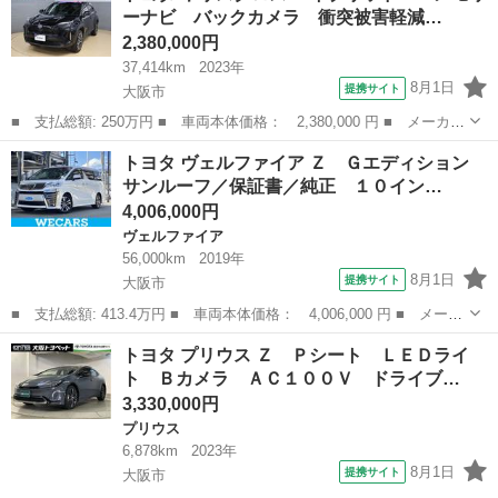
ーナビ バックカメラ 衝突被害軽減…
数： 4...
2,380,000円
37,414km
2023年
8月1日
提携サイト
大阪市
■ 支払総額: 250万円 ■ 車両本体価格： 2,380,000 円 ■ メーカー
名： トヨタ ■ 車種名： ヤリスクロス ■ グレード名： ハイブ
大阪
大阪市
トヨタ
トヨタ ヴェルファイア Ｚ Ｇエディション
リッドＺ メモリーナビ バックカメラ 衝突被害軽減システム Ｅ
サンルーフ／保証書／純正 １０イン…
ＴＣ ＬＥ...
4,006,000円
ヴェルファイア
56,000km
2019年
8月1日
提携サイト
大阪市
■ 支払総額: 413.4万円 ■ 車両本体価格： 4,006,000 円 ■ メーカ
ー名： トヨタ ■ 車種名： ヴェルファイア ■ グレード名：
大阪
大阪市
ヴェルファイア
トヨタ プリウス Ｚ Ｐシート ＬＥＤライ
Ｚ Ｇエディション サンルーフ／保証書／純正 １０インチ ＳＤ
ト Ｂカメラ ＡＣ１００Ｖ ドライブ…
ナビ／フリ...
3,330,000円
プリウス
6,878km
2023年
8月1日
提携サイト
大阪市