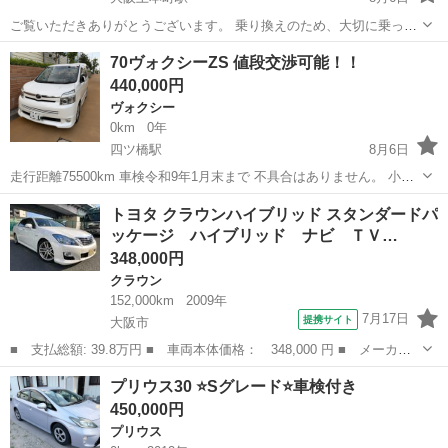
ご覧いただきありがとうございます。 乗り換えのため、大切に乗って
きたアルファードを出品いたします。 現在も日常的に使用しておりま
大阪
大阪市
大阪上本町駅
アルファード
スマート
70ヴォクシーZS 値段交渉可能！！
すので、走行距離は多少増える場合があります。 写真枚数制限で同じ
440,000円
タイトルでのを追加確認くだ...
ヴォクシー
0km
0年
四ツ橋駅
8月6日
走行距離75500km 車検令和9年1月末まで 不具合はありません。 小傷
多少あります。
大阪
大阪市
四ツ橋駅
ヴォクシー
トヨタ クラウンハイブリッド スタンダードパ
ッケージ ハイブリッド ナビ ＴＶ…
348,000円
クラウン
152,000km
2009年
7月17日
提携サイト
大阪市
■ 支払総額: 39.8万円 ■ 車両本体価格： 348,000 円 ■ メーカー
名： トヨタ ■ 車種名： クラウンハイブリッド ■ グレード
大阪
大阪市
クラウン
プリウス30 ⭐️Sグレード⭐️車検付き
名： スタンダードパッケージ ハイブリッド ナビ ＴＶ パワー
450,000円
シート ■ 排気...
プリウス