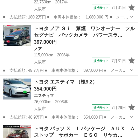
22,750km
2017年
7月31日
提携サイト
大阪市
■ 支払総額: 180.2万円 ■ 車両本体価格： 1,680,000 円 ■ メーカ
ー名： トヨタ ■ 車種名： シエンタ ■ グレード名： ハイブリ
大阪
大阪市
シエンタ
トヨタ ノア Ｓｉ 禁煙 ワンオーナー フル
ッドＧ フルセグ メモリーナビ ＤＶＤ再生 バックカメラ 衝突
セグナビ バックカメラ パワースラ…
被害軽減...
397,000円
ノア
115,000km
2008年
7月31日
提携サイト
大阪市
■ 支払総額: 49.7万円 ■ 車両本体価格： 397,000 円 ■ メーカー
名： トヨタ ■ 車種名： ノア ■ グレード名： Ｓｉ 禁煙 ワ
大阪
大阪市
ノア
トヨタ エスティマ （検9.2）
ンオーナー フルセグナビ バックカメラ パワースライドドア ロ
354,000円
ーダウン 社...
エスティマ
76,000km
2006年
7月26日
提携サイト
大阪市
■ 支払総額: 48.9万円 ■ 車両本体価格： 354,000 円 ■ メーカー
名： トヨタ ■ 車種名： エスティマ ■ グレード名： ■ 排気
大阪
大阪市
エスティマ
トヨタ パッソ Ｘ Ｌパッケージ ＡＵＸ Ａ
量： 2400cc ■ ドア枚数： 5D ■ ミッション： AT ■ 店...
ストップ サポカー ＥＳＣ リヤカ…