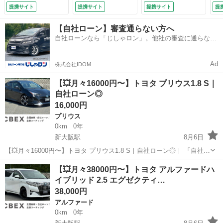
ｔｏｏｔｈオーディ
提携サイト
提携サイト
提携サイト
提
オ バックカメラ
クルーズコントロー
【自社ローン】審査通らない方へ
ル スマートキー
自社ローンなら「じしゃロン」。他社の審査に通らなか
（検9.5）
った方も
Ad
株式会社IDOM
【💥月々16000円〜】トヨタ プリウス1.8 S｜
自社ローン◎
16,000円
プリウス
0km
0年
新大阪駅
8月6日
【💥月々16000円〜】トヨタ プリウス1.8 S｜自社ローン◎｜ 「自社ロ
ーン」「信用回復ローン」多数ローンのお取り扱いございます💡 ⚠当
大阪
大阪市
新大阪駅
プリウス
【💥月々38000円〜】トヨタ アルファードハ
店へのお問い合わせ・審査・ご案内は、下記のLINEリンクからのみ受
イブリッド 2.5 エグゼクティ…
付...
38,000円
アルファード
0km
0年