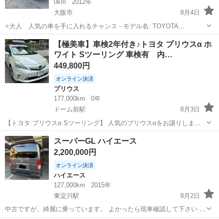
0km
2012年
大阪市
8月4日
⭐️大人 人気の車を手に入れるチャンス - モデル名: TOYOTA
Prius30 トヨタプリウス30 AT - ドア数: 5ドア 年式:平成24年
大阪
大阪市
プリウス
【極美車】車検2年付き♪トヨタ プリウスα ホ
10月(2012) 走行: 15万キロ 車検: 令和9年6月...
ワイト Sツーリング 車検有 内…
449,800円
オンライン決済
プリウス
177,000km
0年
ドーム前駅
8月3日
【トヨタ プリウスα Sツーリング】 人気のプリウスαをお譲りしま
す。 ■平成24年式 ■走行距離 170000km ■車検 令和10年5月まで 【お
大阪
大阪市
ドーム前駅
プリウス
スーパーGL ハイエース
すすめポイント】 ・ナビ装着 ・前後ドライブレコーダー付き ・バッ
2,200,000円
ク...
オンライン決済
ハイエース
127,000km
2015年
東淀川駅
8月2日
中古ですが、綺麗に乗っています。 よかったら現車確認して下さい 2
駆ディーゼルです 宜しくお願い致します。