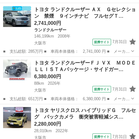
名： トヨタ ■ 車種名： クラウン ■ グレード名： ２．５ロイ
大阪
大阪市
クラウン
トヨタ ランドクルーザー ＡＸ Ｇセレクショ
ヤルサルーンスペシャルエディション 車検Ｒ１０年／マルチナビ／
ン 禁煙 ９インチナビ フルセグＴ…
ＨＩＤヘッドライ...
2,741,000円
ランドクルーザー
146,199km
2008年
7月31日
提携サイト
大阪市
■ 支払総額: 285万円 ■ 車両本体価格： 2,741,000 円 ■ メーカー
名： トヨタ ■ 車種名： ランドクルーザー ■ グレード名： Ａ
大阪
大阪市
ランドクルーザー
トヨタ ランドクルーザーＦＪ ＶＸ ＭＯＤＥ
Ｘ Ｇセレクション 禁煙 ９インチナビ フルセグＴＶ Ｒカメ
ＬＬＩＳＴＡパッケージ・サイドガー…
ラ 純正エア...
6,380,000円
88km
2026年
7月31日
提携サイト
大阪市
■ 支払総額: 651万円 ■ 車両本体価格： 6,380,000 円 ■ メーカー
名： トヨタ ■ 車種名： ランドクルーザーＦＪ ■ グレード
大阪
大阪市
トヨタ
トヨタ ヤリスクロス ハイブリッドＧ フルセ
名： ＶＸ ＭＯＤＥＬＬＩＳＴＡパッケージ・サイドガーニッシ
グ バックカメラ 衝突被害軽減シス…
ュ シートカバー...
2,280,000円
28,010km
2022年
7月31日
提携サイト
大阪市