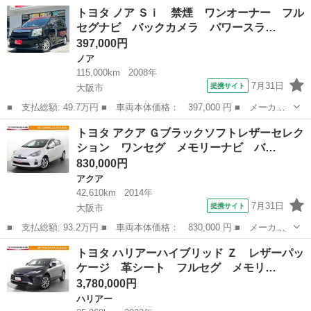
名： トヨタ ■ 車種名： プリウス ■ グレード名： Ｌ ■ 排気
大阪
大阪市
プリウス
トヨタ ノア Ｓｉ 禁煙 ワンオーナー フル
量： 1800cc ■ ドア枚数： 5D ■ ミッション： CVT ■ ...
セグナビ バックカメラ パワースラ…
397,000円
ノア
115,000km
2008年
7月31日
提携サイト
大阪市
■ 支払総額: 49.7万円 ■ 車両本体価格： 397,000 円 ■ メーカー
名： トヨタ ■ 車種名： ノア ■ グレード名： Ｓｉ 禁煙 ワ
大阪
大阪市
ノア
トヨタ アクア Ｇブラックソフトレザーセレク
ンオーナー フルセグナビ バックカメラ パワースライドドア ロ
ション ワンセグ メモリーナビ バ…
ーダウン 社...
830,000円
アクア
42,610km
2014年
7月31日
提携サイト
大阪市
■ 支払総額: 93.2万円 ■ 車両本体価格： 830,000 円 ■ メーカー
名： トヨタ ■ 車種名： アクア ■ グレード名： Ｇブラックソ
大阪
大阪市
アクア
トヨタ ハリアーハイブリッド Ｚ レザーパッ
フトレザーセレクション ワンセグ メモリーナビ バックカメラ
ケージ 革シート フルセグ メモリ…
ＥＴＣ ドラ...
3,780,000円
ハリアー