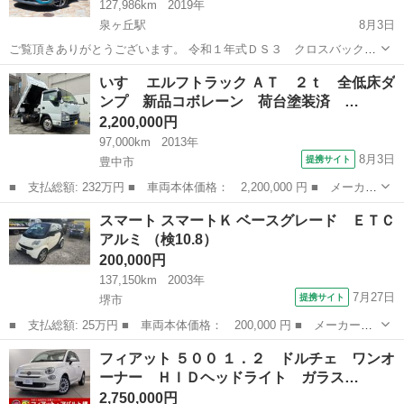
127,986km
2019年
泉ヶ丘駅
8月3日
ご覧頂きありがとうございます。 令和１年式ＤＳ３ クロスバック
グランシックの出品となります。 シトロエンから派生した高級車ブラ
大阪
堺市
泉ヶ丘駅
その他
いすゞ エルフトラック ＡＴ ２ｔ 全低床ダ
ンドＤＳのＤＳ３クロスバックとなりその中でも最上級グレードグラ
ンプ 新品コボレーン 荷台塗装済 …
ンシックとなります。 ボ...
2,200,000円
97,000km
2013年
8月3日
提携サイト
豊中市
■ 支払総額: 232万円 ■ 車両本体価格： 2,200,000 円 ■ メーカー
名： いすゞ ■ 車種名： エルフトラック ■ グレード名： Ａ
大阪
豊中市
その他
スマート スマートＫ ベースグレード ＥＴＣ
Ｔ ２ｔ 全低床ダンプ 新品コボレーン 荷台塗装済 極東ダンプ
アルミ （検10.8）
（ＤＤ０２－...
200,000円
137,150km
2003年
7月27日
提携サイト
堺市
■ 支払総額: 25万円 ■ 車両本体価格： 200,000 円 ■ メーカー
名： スマート ■ 車種名： スマートＫ ■ グレード名： ベース
大阪
堺市
その他
フィアット ５００ １．２ ドルチェ ワンオ
グレード ＥＴＣアルミ ■ 排気量： 600cc ■ ドア枚数： クーペ
ーナー ＨＩＤヘッドライト ガラス…
■ ...
2,750,000円