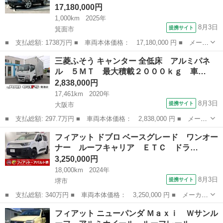
17,180,000円
1,000km
2025年
8月3日
提携サイト
箕面市
■ 支払総額: 1738万円 ■ 車両本体価格： 17,180,000 円 ■ メーカ
ー名： キャデラック ■ 車種名： キャデラックエスカレード ■
大阪
箕面市
その他
三菱ふそう キャンター 全低床 アルミパネ
グレード名： スポーツ キャデラック認定中古車 正規ディーラー
ル ５ＭＴ 最大積載２０００ｋｇ 車…
車 ４１...
2,838,000円
17,461km
2020年
8月3日
提携サイト
大阪市
■ 支払総額: 297.7万円 ■ 車両本体価格： 2,838,000 円 ■ メーカ
ー名： 三菱ふそう ■ 車種名： キャンター ■ グレード名： 全
大阪
大阪市
その他
フィアット ドブロ ベースグレード ワンオー
低床 アルミパネル ５ＭＴ 最大積載２０００ｋｇ 車輌総重量４
ナー ルーフキャリア ＥＴＣ ドラ…
９６５ｋ...
3,250,000円
18,000km
2024年
8月3日
提携サイト
堺市
■ 支払総額: 340万円 ■ 車両本体価格： 3,250,000 円 ■ メーカー
名： フィアット ■ 車種名： ドブロ ■ グレード名： ベースグ
大阪
堺市
その他
フィアット ニューパンダ Ｍａｘｉ Ｗサンル
レード ワンオーナー ルーフキャリア ＥＴＣ ドラレコ ＬＥＤ