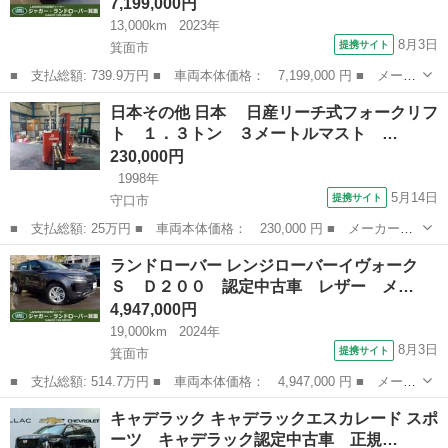
7,199,000円
13,000km
2023年
8月3日
提携サイト
箕面市
■ 支払総額: 739.9万円 ■ 車両本体価格： 7,199,000 円 ■ メーカ
ー名： ランドローバー ■ 車種名： ディフェンダー ■ グレード
大阪
箕面市
その他
日本その他 日本 日産リーチ式フォークリフ
名： １１０Ｓ Ｐ３００ 認定中古車 プライバシーガラス １９
ト １．３トン ３メートルマスト …
インチＡ...
230,000円
1998年
5月14日
提携サイト
守口市
■ 支払総額: 25万円 ■ 車両本体価格： 230,000 円 ■ メーカー
名： 日本その他 ■ 車種名： 日本 ■ グレード名： 日産リー
大阪
守口市
その他
ランドローバー レンジローバーイヴォーク
チ式フォークリフト １．３トン ３メートルマスト アワー３７５
Ｓ Ｄ２００ 認定中古車 レザー メ…
７時間 ■ 排気...
4,947,000円
19,000km
2024年
8月3日
提携サイト
箕面市
■ 支払総額: 514.7万円 ■ 車両本体価格： 4,947,000 円 ■ メーカ
ー名： ランドローバー ■ 車種名： レンジローバーイヴォーク
大阪
箕面市
その他
キャデラック キャデラックエスカレード スポ
■ グレード名： Ｓ Ｄ２００ 認定中古車 レザー メモリ付パワ
ーツ キャデラック認定中古車 正規…
ーシート...