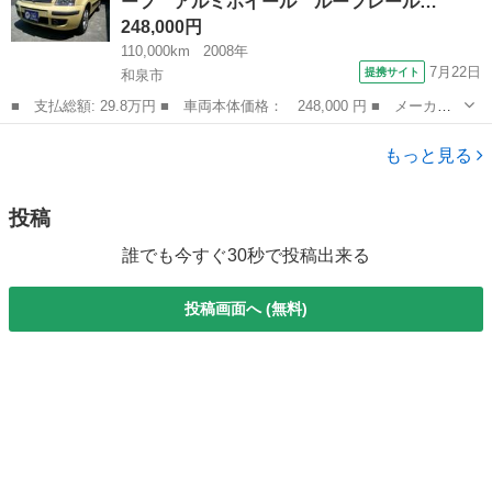
ーフ アルミホイール ルーフレール…
ヘッドライ...
248,000円
110,000km
2008年
7月22日
提携サイト
和泉市
■ 支払総額: 29.8万円 ■ 車両本体価格： 248,000 円 ■ メーカー
名： フィアット ■ 車種名： ニューパンダ ■ グレード名： Ｍ
大阪
和泉市
その他
ａｘｉ Ｗサンルーフ アルミホイール ルーフレール オートエア
もっと見る
コン ＥＴＣ...
投稿
誰でも今すぐ30秒で投稿出来る
投稿画面へ (無料)