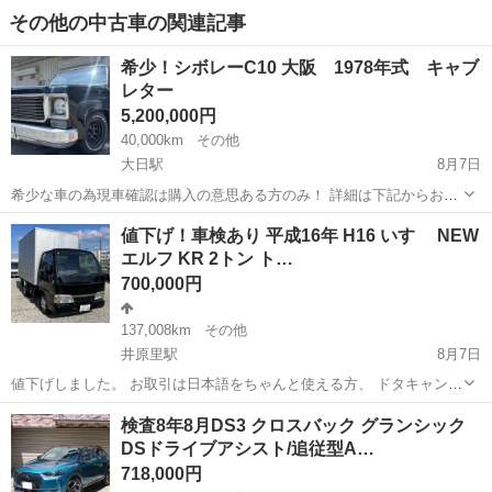
その他の中古車の関連記事
希少！シボレーC10 大阪 1978年式 キャブ
レター
5,200,000円
40,000km
その他
大日駅
8月7日
希少な車の為現車確認は購入の意思ある方のみ！ 詳細は下記からお願
いします https://www.goo-
大阪
門真市
大日駅
その他
キャブレター
値下げ！車検あり 平成16年 H16 いすゞ NEW
net.com/usedcar/spread/goo/16/700070493130260801001.html ...
エルフ KR 2トン ト…
700,000円
137,008km
その他
井原里駅
8月7日
値下げしました。 お取引は日本語をちゃんと使える方、 ドタキャンな
どしない方でお願いします。 ◆メーカー◆いすゞ ◆車名◆エルフ ◆
大阪
泉佐野市
井原里駅
その他
検査8年8月DS3 クロスバック グランシック
年式◆平成16年8月 ◆型式◆KR-NKR81EAV ◆原動機の型式...
DSドライブアシスト/追従型A…
718,000円