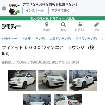
アプリならお得な情報を見逃さない！
インストール
アプリで開く
地元の掲示板 ジモティー 大阪版
大阪府
検索
ログイン
投稿
ジモティー
中古車
その他
大阪府のその他
摂津市のその他
フ
フィアット ５００Ｃ ツインエア ラウンジ （検
8.8）
投稿ID: g_700070487620260515001
2026年7月8日 00:26