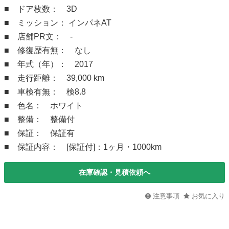
■ ドア枚数： 3D
■ ミッション： インパネAT
■ 店舗PR文： -
■ 修復歴有無： なし
■ 年式（年）： 2017
■ 走行距離： 39,000 km
■ 車検有無： 検8.8
■ 色名： ホワイト
■ 整備： 整備付
■ 保証： 保証有
■ 保証内容： [保証付]：1ヶ月・1000km
在庫確認・見積依頼へ
注意事項
お気に入り