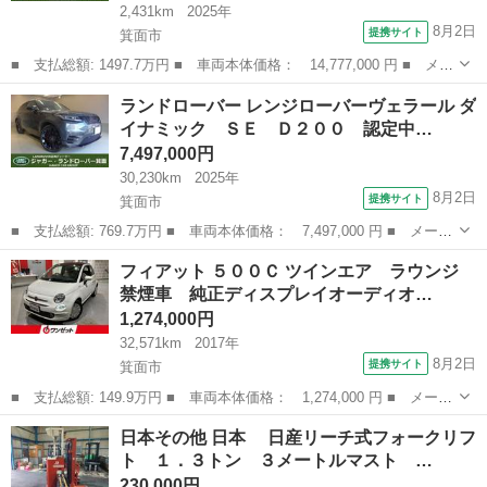
2,431km
2025年
8月2日
提携サイト
箕面市
■ 支払総額: 1497.7万円 ■ 車両本体価格： 14,777,000 円 ■ メー
カー名： ランドローバー ■ 車種名： レンジローバースポーツ
大阪
箕面市
その他
ランドローバー レンジローバーヴェラール ダ
■ グレード名： オートバイオグラフィー Ｄ３００ 認定中古車
イナミック ＳＥ Ｄ２００ 認定中…
エアサ...
7,497,000円
30,230km
2025年
8月2日
提携サイト
箕面市
■ 支払総額: 769.7万円 ■ 車両本体価格： 7,497,000 円 ■ メーカ
ー名： ランドローバー ■ 車種名： レンジローバーヴェラール
大阪
箕面市
その他
フィアット ５００Ｃ ツインエア ラウンジ
■ グレード名： ダイナミック ＳＥ Ｄ２００ 認定中古車 ２２
禁煙車 純正ディスプレイオーディオ…
インチア...
1,274,000円
32,571km
2017年
8月2日
提携サイト
箕面市
■ 支払総額: 149.9万円 ■ 車両本体価格： 1,274,000 円 ■ メーカ
ー名： フィアット ■ 車種名： ５００Ｃ ■ グレード名： ツイ
大阪
箕面市
その他
日本その他 日本 日産リーチ式フォークリフ
ンエア ラウンジ 禁煙車 純正ディスプレイオーディオ ＨＩＤヘ
ト １．３トン ３メートルマスト …
ッドライ...
230,000円