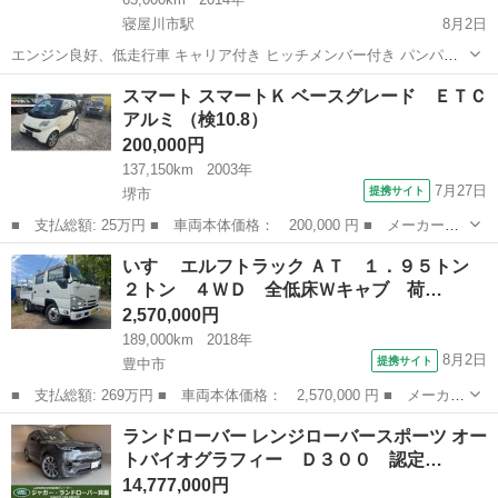
寝屋川市駅
8月2日
エンジン良好、低走行車 キャリア付き ヒッチメンバー付き パンパ
ー、同色塗装ズミ めちゃくちゃカッコいいです！ 他と被らない車間違
大阪
寝屋川市
寝屋川市駅
その他
スマート スマートＫ ベースグレード ＥＴＣ
いなしです。 凹みなし、多少の小傷あり スタッドレスタイヤ履いてま
アルミ （検10.8）
すが、タイヤ新品に交換しま...
200,000円
137,150km
2003年
7月27日
提携サイト
堺市
■ 支払総額: 25万円 ■ 車両本体価格： 200,000 円 ■ メーカー
名： スマート ■ 車種名： スマートＫ ■ グレード名： ベース
大阪
堺市
その他
いすゞ エルフトラック ＡＴ １．９５トン
グレード ＥＴＣアルミ ■ 排気量： 600cc ■ ドア枚数： クーペ
２トン ４ＷＤ 全低床Ｗキャブ 荷…
■ ...
2,570,000円
189,000km
2018年
8月2日
提携サイト
豊中市
■ 支払総額: 269万円 ■ 車両本体価格： 2,570,000 円 ■ メーカー
名： いすゞ ■ 車種名： エルフトラック ■ グレード名： Ａ
大阪
豊中市
その他
ランドローバー レンジローバースポーツ オー
Ｔ １．９５トン ２トン ４ＷＤ 全低床Ｗキャブ 荷台板張 ナ
トバイオグラフィー Ｄ３００ 認定…
ビ ＴＶ Ｂ...
14,777,000円