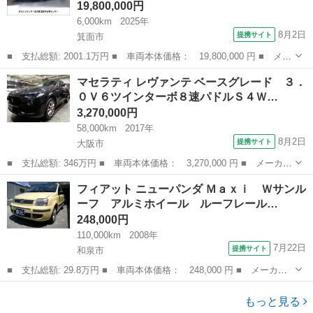
19,800,000円
6,000km
2025年
8月2日
提携サイト
箕面市
■ 支払総額: 2001.1万円 ■ 車両本体価格： 19,800,000 円 ■ メー
カー名： ポルシェ ■ 車種名： ９１１ ■ グレード名： ９１１
大阪
箕面市
その他
マセラティ レヴァンテ ベースグレード ３．
カレラＴ 【２０２５年モデル｜新車保証継承｜９９２ＩＩ｜６ＭＴ
０Ｖ６ツインターボ８速パドルＳ４Ｗ…
｜右ハ...
3,270,000円
58,000km
2017年
8月2日
提携サイト
大阪市
■ 支払総額: 346万円 ■ 車両本体価格： 3,270,000 円 ■ メーカー
名： マセラティ ■ 車種名： レヴァンテ ■ グレード名： ベー
大阪
大阪市
その他
フィアット ニューパンダ Ｍａｘｉ Ｗサンル
スグレード ３．０Ｖ６ツインターボ８速パドルＳ４ＷＤレッドレザ
ーフ アルミホイール ルーフレール…
ーインテリ...
248,000円
110,000km
2008年
7月22日
提携サイト
和泉市
■ 支払総額: 29.8万円 ■ 車両本体価格： 248,000 円 ■ メーカー
名： フィアット ■ 車種名： ニューパンダ ■ グレード名： Ｍ
大阪
和泉市
その他
ａｘｉ Ｗサンルーフ アルミホイール ルーフレール オートエア
もっと見る
コン ＥＴＣ...