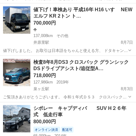
いします https://www.goo-
大阪
門真市
大日駅
その他
キャブレター
値下げ！車検あり 平成16年 H16 いすゞ NEW
net.com/usedcar/spread/goo/16/700070493130260801001.html ...
エルフ KR 2トン ト…
700,000円
137,008km
その他
井原里駅
8月7日
値下げしました。 お取引は日本語をちゃんと使える方、 ドタキャンな
どしない方でお願いします。 ◆メーカー◆いすゞ ◆車名◆エルフ ◆
大阪
泉佐野市
井原里駅
その他
検査8年8月DS3 クロスバック グランシック
年式◆平成16年8月 ◆型式◆KR-NKR81EAV ◆原動機の型式...
DSドライブアシスト/追従型A…
718,000円
127,986km
2019年
泉ヶ丘駅
8月3日
ご覧頂きありがとうございます。 令和１年式ＤＳ３ クロスバック
グランシックの出品となります。 シトロエンから派生した高級車ブラ
大阪
堺市
泉ヶ丘駅
その他
シポレー キャプディバ SUV H２６年
ンドＤＳのＤＳ３クロスバックとなりその中でも最上級グレードグラ
式 低走行車
ンシックとなります。 ボ...
800,000円
オンライン決済
配送可
65,000km
2014年