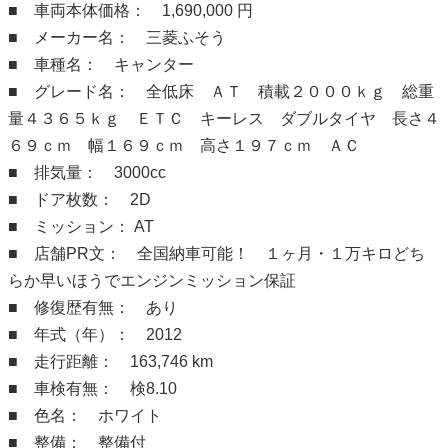
■ 車両本体価格： 1,690,000 円
■ メーカー名： 三菱ふそう
■ 車種名： キャンター
■ グレード名： 全低床 ＡＴ 積載２０００ｋｇ 総重
量４３６５ｋｇ ＥＴＣ キーレス ダブルタイヤ 長さ４
６９ｃｍ 幅１６９ｃｍ 高さ１９７ｃｍ ＡＣ
■ 排気量： 3000cc
■ ドア枚数： 2D
■ ミッション： AT
■ 店舗PR文： 全国納車可能！ １ヶ月・１万キロどち
らか早いほうでエンジンミッション保証
■ 修復歴有無： あり
■ 年式（年）： 2012
■ 走行距離： 163,746 km
■ 車検有無： 検8.10
■ 色名： ホワイト
■ 整備： 整備付