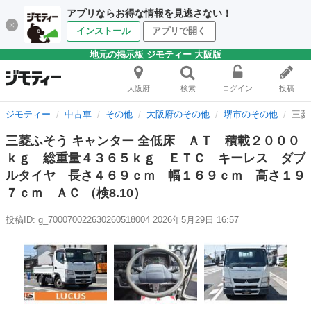
アプリならお得な情報を見逃さない！
インストール
アプリで開く
地元の掲示板 ジモティー 大阪版
大阪府
検索
ログイン
投稿
ジモティー
中古車
その他
大阪府のその他
堺市のその他
三菱
三菱ふそう キャンター 全低床 ＡＴ 積載２０００
ｋｇ 総重量４３６５ｋｇ ＥＴＣ キーレス ダブ
ルタイヤ 長さ４６９ｃｍ 幅１６９ｃｍ 高さ１９
７ｃｍ ＡＣ （検8.10）
投稿ID: g_700070022630260518004
2026年5月29日 16:57