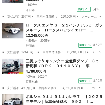
1998年
5月14日
提携サイト
守口市
■ 支払総額: 25万円 ■ 車両本体価格： 230,000 円 ■ メーカー
名： 日本その他 ■ 車種名： 日本 ■ グレード名： 日産リー
大阪
守口市
その他
ロータス エメヤ Ｓ ２１インチアルミ ガラ
チ式フォークリフト １．３トン ３メートルマスト アワー３７５
スルーフ ロータスバッジイエロー …
７時間 ■ 排気...
12,248,000円
4,598km
2025年
8月2日
提携サイト
箕面市
■ 支払総額: 1244.8万円 ■ 車両本体価格： 12,248,000 円 ■ メー
カー名： ロータス ■ 車種名： エメヤ ■ グレード名： Ｓ ２
大阪
箕面市
その他
三菱ふそう キャンター 全低床ダンプ ３ｔ
１インチアルミ ガラスルーフ ロータスバッジイエロー ツーリン
新明和（ＤＲ２－０１１０ＳＹ） 車…
グパッ...
4,780,000円
400km
2026年
8月2日
提携サイト
富田林市
■ 支払総額: 498万円 ■ 車両本体価格： 4,780,000 円 ■ メーカー
名： 三菱ふそう ■ 車種名： キャンター ■ グレード名： 全低
大阪
富田林市
その他
ポルシェ ９１１ ９１１カレラＴ 【２０２５
床ダンプ ３ｔ 新明和（ＤＲ２－０１１０ＳＹ） 車線逸脱警報装
年モデル｜新車保証継承｜９９２ＩＩ…
置 横滑り...