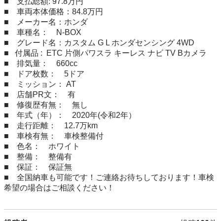
■　支払総額: 97.8万円

■　車両本体価格：84.8万円

■　メーカー名：ホンダ

■　車種名：　N-BOX

■　グレード名：カスタム G L ホンダセンシング 4WD

■   付属品 :  ETC 片側パワスラ キーレス ナビ TV Bカメラ

■　排気量：　660cc

■　ドア枚数：　5ドア

■　ミッション： AT

■　店舗PR文：　有

■　修復歴有無：　無し

■　年式（年）：　2020年(令和2年）

■　走行距離：　12.7万km

■　車検有無：　車検整備付

■　色名：　ホワイト

■　整備：　整備有

■　保証：　保証無

■　全国納車も可能です！ご連絡お待ちしております！車検
希望の場合はご相談ください！