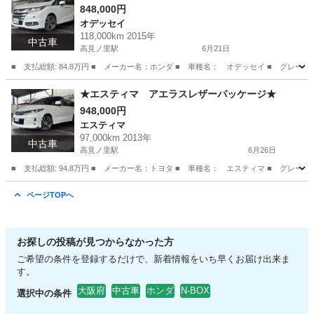
848,000円
オデッセイ
118,000km 2015年
中古車
高見ノ里駅
6月21日
■ 支払総額: 84.8万円 ■ メーカー名：ホンダ ■ 車種名： オデッセイ ■ グレード名
大阪
松原市
高見ノ里駅
オデッセイ
アブソルート
★エスティマ アエラスレザーパッケージ★
948,000円
エスティマ
97,000km 2013年
中古車
高見ノ里駅
6月26日
■ 支払総額: 94.8万円 ■ メーカー名：トヨタ ■ 車種名： エスティマ ■ グレー
大阪
松原市
高見ノ里駅
エスティマ
預かり金
ページTOPへ
お探しの投稿が見つからなかった方
ご希望の条件を登録するだけで、新着情報をいち早くお届け出来ま
す。
大阪府
中古車
ホンダ
N-BOX
選択中の条件