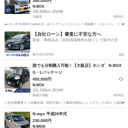
カメラ⭐
380,000円
N-BOX
100,000km 2014年
大阪市
8月6日
🚗 ホンダ N-BOX Custom G・Aパッケージ ⭐ エンジン一発始動！ ⭐ エンジン・ミッシ
大阪
大阪市
N-BOX
エンジン
【自社ローン】審査に不安な方へ
税金・車検込み（自賠責保険料を除く）で毎月の支払
額は一定の自社ローン🚗
株式会社IDOM
Ad
誰でも分割購入可能！【大阪店】ホンダ N-BOX
G・Lパッケージ
450,000円
N-BOX
101,500km 2014年
寝屋川市駅
8月6日
☆完全無審査☆ ☆近畿全域・対応可能☆ ☆最長36回払い☆ ☆ブラックOK☆ ☆保証人・
大阪
寝屋川市
寝屋川市駅
N-BOX
車両
N-wgn 平成26年式
230,000円
N-WGN