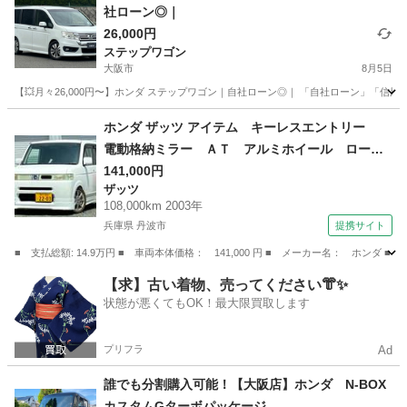
社ローン◎｜
26,000円
ステップワゴン
大阪市
8月5日
【💥月々26,000円〜】ホンダ ステップワゴン｜自社ローン◎｜ 「自社ローン」「信用
大阪
大阪市
ステップワゴン
ローン
ホンダ ザッツ アイテム キーレスエントリー
電動格納ミラー ＡＴ アルミホイール ローダ
ウン ハーフフルエアロ エアコン パワステ
141,000円
ザッツ
エアバッグ 黒革調シートカバー （検9.1）
108,000km 2003年
兵庫県 丹波市
提携サイト
■ 支払総額: 14.9万円 ■ 車両本体価格： 141,000 円 ■ メーカー名： 
兵庫
丹波市
ザッツ
【求】古い着物、売ってください👘✨
状態が悪くてもOK！最大限買取します
プリフラ
Ad
誰でも分割購入可能！【大阪店】ホンダ N-BOX
カスタムGターボパッケージ