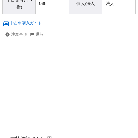
088
個人/法人
法人
桁)
中古車購入ガイド
注意事項
通報