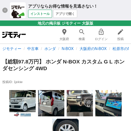
アプリならお得な情報を見逃さない！
インストール
アプリで開く
地元の掲示板 ジモティー 大阪版
大阪府
検索
ログイン
投稿
ジモティー
中古車
ホンダ
N-BOX
大阪府のN-BOX
松原市のN-
【総額97.8万円】 ホンダ N-BOX カスタム G L ホン
ダセンシング 4WD
投稿ID: 1jxkiw