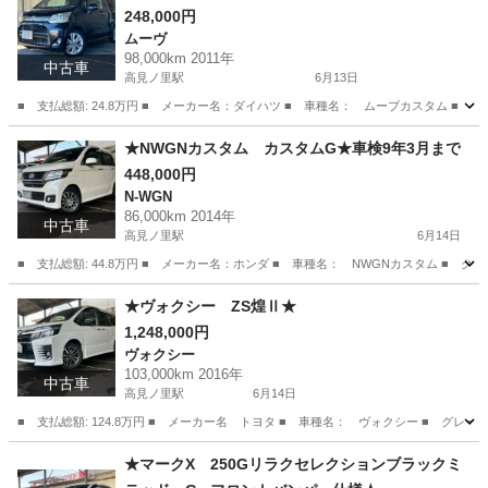
248,000円
ムーヴ
98,000km 2011年
中古車
高見ノ里駅
6月13日
■ 支払総額: 24.8万円 ■ メーカー名：ダイハツ ■ 車種名： ムーブカスタム ■ グ
大阪
松原市
高見ノ里駅
ムーヴ
預かり金
★NWGNカスタム カスタムG★車検9年3月まで
448,000円
N-WGN
86,000km 2014年
中古車
高見ノ里駅
6月14日
■ 支払総額: 44.8万円 ■ メーカー名：ホンダ ■ 車種名： NWGNカスタム ■ グ
大阪
松原市
高見ノ里駅
N-WGN
NWGN
★ヴォクシー ZS煌Ⅱ★
1,248,000円
ヴォクシー
103,000km 2016年
中古車
高見ノ里駅
6月14日
■ 支払総額: 124.8万円 ■ メーカー名 トヨタ ■ 車種名： ヴォクシー ■ グレー
大阪
松原市
高見ノ里駅
ヴォクシー
預かり金
★マークX 250Gリラクセレクションブラックミ