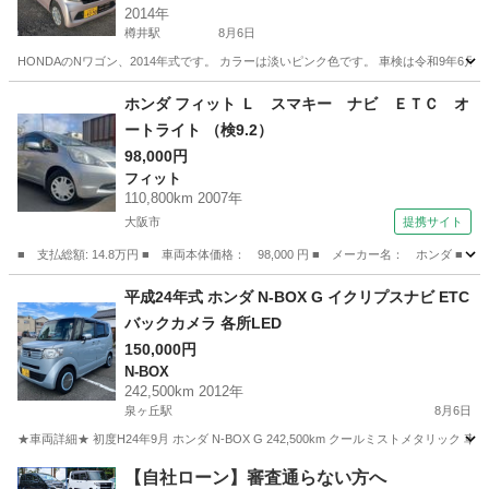
2014年
樽井駅
8月6日
HONDAのNワゴン、2014年式です。 カラーは淡いピンク色です。 車検は令和9年6月ま
大阪
泉南市
樽井駅
N-WGN
ホンダ フィット Ｌ スマキー ナビ ＥＴＣ オ
ートライト （検9.2）
98,000円
フィット
110,800km 2007年
大阪市
提携サイト
■ 支払総額: 14.8万円 ■ 車両本体価格： 98,000 円 ■ メーカー名： ホンダ 
大阪
大阪市
フィット
平成24年式 ホンダ N-BOX G イクリプスナビ ETC
バックカメラ 各所LED
150,000円
N-BOX
242,500km 2012年
泉ヶ丘駅
8月6日
★車両詳細★ 初度H24年9月 ホンダ N-BOX G 242,500km クールミストメタリック 車検満期
大阪
堺市
泉ヶ丘駅
N-BOX
【自社ローン】審査通らない方へ