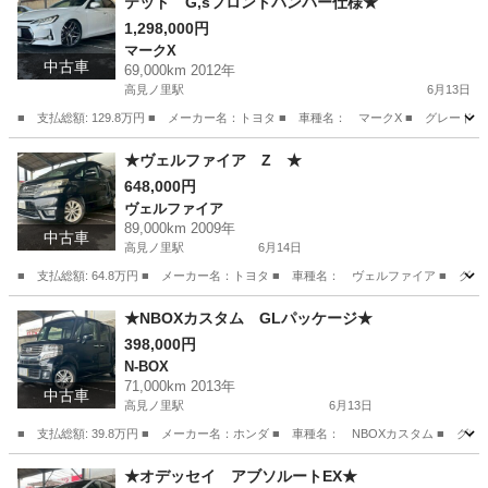
テッド G,sフロントバンパー仕様★
1,298,000円
マークX
中古車
69,000km 2012年
高見ノ里駅
6月13日
■ 支払総額: 129.8万円 ■ メーカー名：トヨタ ■ 車種名： マークX ■ グレード名：
大阪
松原市
高見ノ里駅
マークX
バンパー
★ヴェルファイア Z ★
648,000円
ヴェルファイア
89,000km 2009年
中古車
高見ノ里駅
6月14日
■ 支払総額: 64.8万円 ■ メーカー名：トヨタ ■ 車種名： ヴェルファイア ■ グレード
大阪
松原市
高見ノ里駅
ヴェルファイア
預かり金
★NBOXカスタム GLパッケージ★
398,000円
N-BOX
71,000km 2013年
中古車
高見ノ里駅
6月13日
■ 支払総額: 39.8万円 ■ メーカー名：ホンダ ■ 車種名： NBOXカスタム ■ 
大阪
松原市
高見ノ里駅
N-BOX
★オデッセイ アブソルートEX★