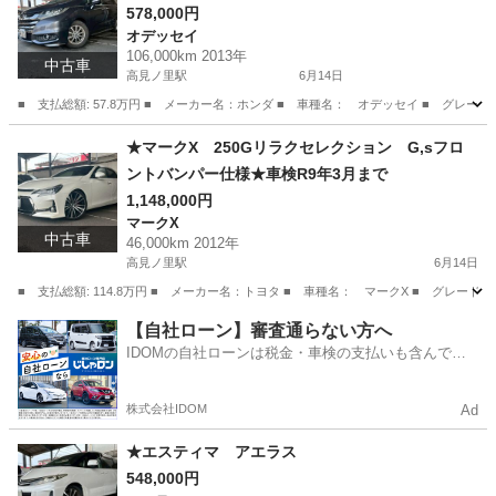
578,000円
オデッセイ
106,000km 2013年
中古車
高見ノ里駅
6月14日
■ 支払総額: 57.8万円 ■ メーカー名：ホンダ ■ 車種名： オデッセイ ■ グレー
大阪
松原市
高見ノ里駅
オデッセイ
アブソルート
★マークX 250Gリラクセレクション G,sフロ
ントバンパー仕様★車検R9年3月まで
1,148,000円
マークX
中古車
46,000km 2012年
高見ノ里駅
6月14日
■ 支払総額: 114.8万円 ■ メーカー名：トヨタ ■ 車種名： マークX ■ グレード
大阪
松原市
高見ノ里駅
マークX
バンパー
【自社ローン】審査通らない方へ
IDOMの自社ローンは税金・車検の支払いも含んでい
るので毎月の支払額は一定
株式会社IDOM
Ad
★エスティマ アエラス
548,000円