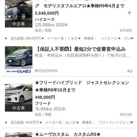
グ モデリスタフルエアロ★車検R9年4月まで
2,648,000円
ハイエース
中古車
125,000km 2016年
高見ノ里駅
6月18日
■ 支払総額: 264.8万円 ■ メーカー名：トヨタ ■ 車種名： ハイエース ■ グレード名：
大阪
松原市
高見ノ里駅
ハイエース
ロング
【保証人不要🙆】最短2分で仮審査申込み
税金・車検込み（自賠責保険料を除く）で毎月の支払
額は一定の自社ローン🚗
株式会社IDOM
Ad
★フリードハイブリッド ジャストセレクション
★車検R8年10月まで
448,000円
フリード
中古車
76,000km 2011年
高見ノ里駅
6月13日
■ 支払総額: 44.8万円 ■ メーカー名：ホンダ ■ 車種名： フリードハイブリッド 
大阪
松原市
高見ノ里駅
フリード
預かり金
★ムーヴカスタム カスタムRS★