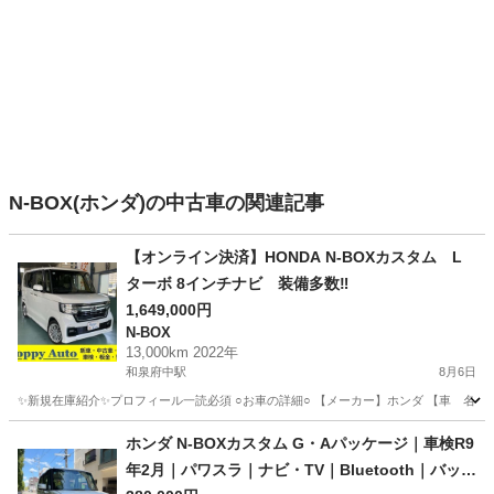
N-BOX(ホンダ)の中古車の関連記事
【オンライン決済】HONDA N-BOXカスタム L
ターボ 8インチナビ 装備多数‼️
1,649,000円
N-BOX
13,000km 2022年
和泉府中駅
8月6日
✨新規在庫紹介✨プロフィール一読必須 ○お車の詳細○ 【メーカー】ホンダ 【車 名】N-BOX
大阪
和泉市
和泉府中駅
N-BOX
ホンダ N-BOXカスタム G・Aパッケージ｜車検R9
年2月｜パワスラ｜ナビ・TV｜Bluetooth｜バック