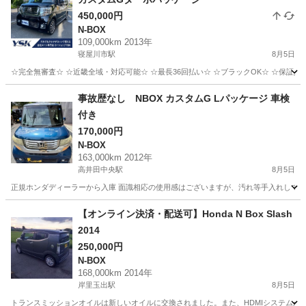
450,000円
N-BOX
109,000km 2013年
寝屋川市駅
8月5日
☆完全無審査☆ ☆近畿全域・対応可能☆ ☆最長36回払い☆ ☆ブラックOK☆ ☆保証人・
大阪
寝屋川市
寝屋川市駅
N-BOX
車両
事故歴なし NBOX カスタムG Lパッケージ 車検
付き
170,000円
N-BOX
163,000km 2012年
高井田中央駅
8月5日
正規ホンダディーラーから入庫 面識相応の使用感はございますが、汚れ等手入れして違
大阪
東大阪市
高井田中央駅
N-BOX
【オンライン決済・配送可】Honda N Box Slash
2014
250,000円
N-BOX
168,000km 2014年
岸里玉出駅
8月5日
トランスミッションオイルは新しいオイルに交換されました。また、HDMIシステムがあり、