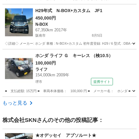
大阪
大阪市
岸里玉出駅
N-BOX
スラッシュ
H29年式 N-BOX+カスタム JF1
450,000円
N-BOX
67,350km 2017年
阪南市
8月5日
◇詳細◇ メーカー: ホンダ 車種 : N-BOX+カスタム 初年度登録: H29 / 6 型式 : DBA - J
大阪
阪南市
N-BOX
走行距離
ホンダ ライフ Ｇ キーレス （検10.5）
100,000円
ライフ
154,000km 2009年
堺市
提携サイト
■ 支払総額: 15万円 ■ 車両本体価格： 100,000 円 ■ メーカー名： ホンダ ■ 
大阪
堺市
ライフ
もっと見る
株式会社SKN
さんのその他の投稿記事：
★オデッセイ アブソルート★