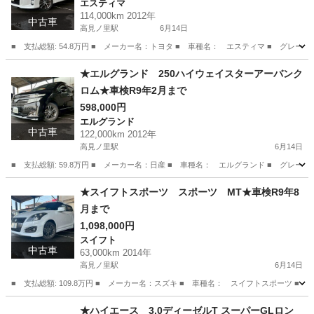
エスティマ
114,000km 2012年
中古車
高見ノ里駅
6月14日
■ 支払総額: 54.8万円 ■ メーカー名：トヨタ ■ 車種名： エスティマ ■ グレー
大阪
松原市
高見ノ里駅
エスティマ
★エルグランド 250ハイウェイスターアーバンク
ロム★車検R9年2月まで
598,000円
エルグランド
中古車
122,000km 2012年
高見ノ里駅
6月14日
■ 支払総額: 59.8万円 ■ メーカー名：日産 ■ 車種名： エルグランド ■ グレー
大阪
松原市
高見ノ里駅
エルグランド
預かり金
★スイフトスポーツ スポーツ MT★車検R9年8
月まで
1,098,000円
スイフト
中古車
63,000km 2014年
高見ノ里駅
6月14日
■ 支払総額: 109.8万円 ■ メーカー名：スズキ ■ 車種名： スイフトスポーツ ■ 
大阪
松原市
高見ノ里駅
スイフト
★ハイエース 3.0ディーゼルT スーパーGLロン