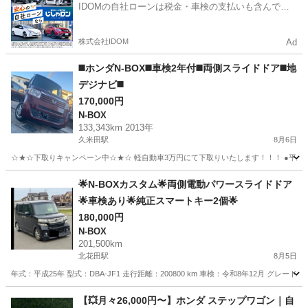
IDOMの自社ローンは税金・車検の支払いも含んでい
るので毎月の支払額は一定
株式会社IDOM
Ad
◼️ホンダN-BOX◼️車検2年付◼️両側スライドドア◼️地
デジナビ◼️
170,000円
N-BOX
133,343km 2013年
久米田駅
8月6日
☆★☆下取りキャンペーン中☆★☆ 軽自動車3万円にて下取りいたします！！！ ●平成25年式 
大阪
岸和田市
久米田駅
N-BOX
🌟N-BOXカスタム🌟両側電動パワースライドドア
🌟車検あり🌟純正スマートキー2個🌟
180,000円
N-BOX
201,500km
北花田駅
8月5日
年式：平成25年 型式：DBA-JF1 走行距離：200800 km 車検：令和8年12月 グレード
大阪
堺市
北花田駅
N-BOX
【💥月々26,000円〜】ホンダ ステップワゴン｜自