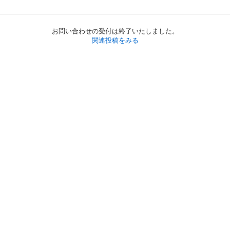
お問い合わせの受付は終了いたしました。
関連投稿をみる
初めての方へ
利用規約
プライバシーポリシー
プライバシー・ステートメント
健全化に資する運用方針
お問い合わせ
運営会社
サイトマップ
ご利用ガイド
フリーワードで探す
PC版で表示
都道府県選択
特定商取引法の表示
利用者情報の外部送信について