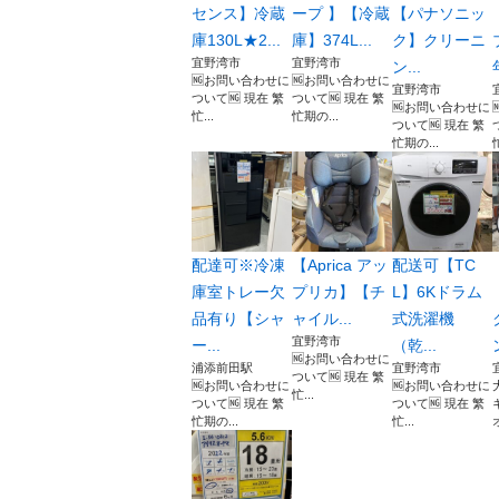
センス】冷蔵
ープ 】【冷蔵
【パナソニッ
庫130L★2...
庫】374L...
ク】クリーニ
宜野湾市
宜野湾市
ン...
🆖お問い合わせに
🆖お問い合わせに
宜野湾市
ついて🆖 現在 繁
ついて🆖 現在 繁
🆖お問い合わせに
忙...
忙期の...
ついて🆖 現在 繁
忙期の...
配達可※冷凍
【Aprica アッ
配送可【TC
庫室トレー欠
プリカ】【チ
L】6Kドラム
品有り【シャ
ャイル...
式洗濯機
宜野湾市
ー...
（乾...
🆖お問い合わせに
浦添前田駅
宜野湾市
ついて🆖 現在 繁
🆖お問い合わせに
🆖お問い合わせに
忙...
ついて🆖 現在 繁
ついて🆖 現在 繁
忙期の...
忙...