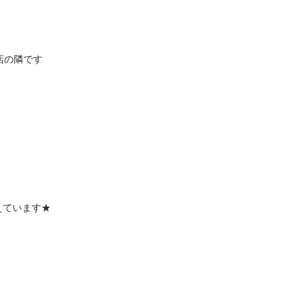
の隣です

ています★
