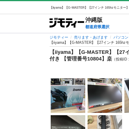
沖縄
版
都道府県選択
ジモティー
売ります・あげます
パソコン
【iiyama】【G-MASTER】【27インチ 16
【iiyama】【G-MASTER】【
付き 【管理番号10804】桒
（投稿ID :