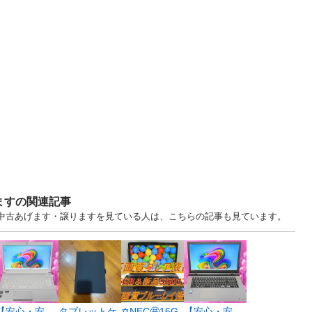
ますの関連記事
.. 沖縄 中古あげます・譲りますを見ている人は、こちらの記事も見ています。
【安心・安
タブレットケ
✡️NEC🤩16G
【安心・安