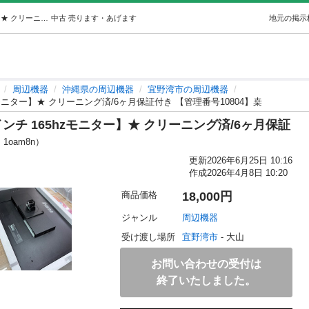
【iiyama】【G-MASTER】【27インチ 165hzモニター】★ クリーニング済/6ヶ月保証付き 【管理番号10804】桒 (ストーリー) 宜野湾の周辺機器の中古あげます・譲ります｜ジモティーで不用品の処分
中古
売ります・あげます
地元の掲示
周辺機器
沖縄県の周辺機器
宜野湾市の周辺機器
5hzモニター】★ クリーニング済/6ヶ月保証付き 【管理番号10804】桒
27インチ 165hzモニター】★ クリーニング済/6ヶ月保証
 1oam8n）
更新
2026年6月25日 10:16
作成
2026年4月8日 10:20
商品価格
18,000円
ジャンル
周辺機器
受け渡し場所
宜野湾市
 - 大山
お問い合わせの受付は
終了いたしました。