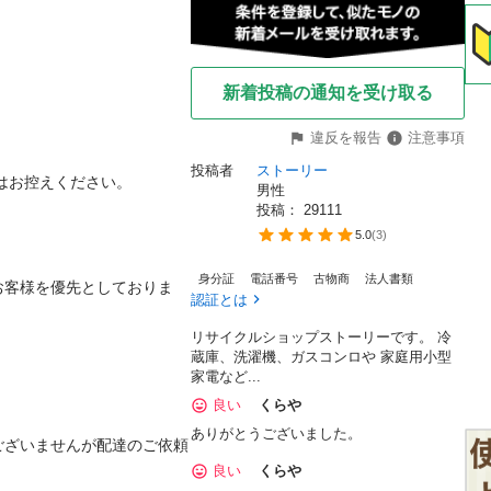
新着投稿の通知を受け取る
違反を報告
注意事項
投稿者
ストーリー
はお控えください。

男性
投稿： 
29111
5.0
(
3
)
身分証
電話番号
古物商
法人書類
お客様を優先としておりま
認証とは
リサイクルショップストーリーです。 冷
蔵庫、洗濯機、ガスコンロや 家庭用小型
家電など...
良い
くらや
ありがとうございました。
ございませんが配達のご依頼
良い
くらや