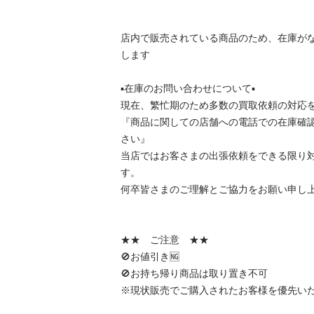
店内で販売されている商品のため、在庫が
します

▪️在庫のお問い合わせについて▪️

現在、繁忙期のため多数の買取依頼の対応を
『商品に関しての店舗への電話での在庫確
さい』

当店ではお客さまの出張依頼をできる限り
す。

何卒皆さまのご理解とご協力をお願い申し上
★★　ご注意　★★

🚫お値引き🆖

🚫お持ち帰り商品は取り置き不可

※現状販売でご購入されたお客様を優先いたし