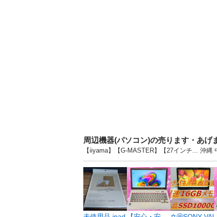
周辺機器(パソコン)の売ります・あげ
【iiyama】【G-MASTER】【27インチ.
未使用品 ipad
【安心・安
✡️🤩SONY VAI