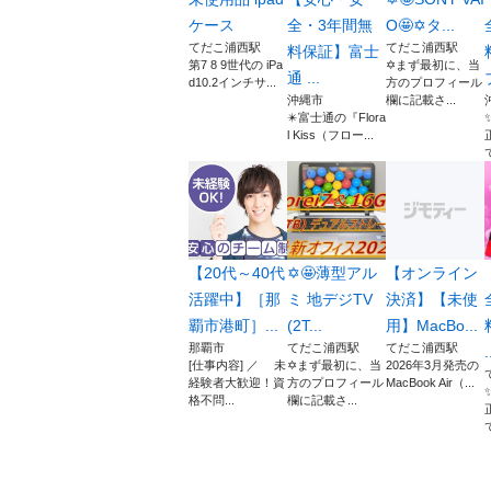
ケース
全・3年間無
O🤩✡️タ...
てだこ浦西駅
てだこ浦西駅
料保証】富士
第7 8 9世代の iPa
✡️まず最初に、当
通 ...
d10.2インチサ...
方のプロフィール
沖縄市
欄に記載さ...
✴️富士通の『Flora
l Kiss（フロー...
【20代～40代
✡️🤩薄型アル
【オンライン
活躍中】［那
ミ 地デジTV
決済】【未使
覇市港町］...
(2T...
用】MacBo...
那覇市
てだこ浦西駅
てだこ浦西駅
.
[仕事内容] ／ 未
✡️まず最初に、当
2026年3月発売の
経験者大歓迎！資
方のプロフィール
MacBook Air（...
格不問...
欄に記載さ...