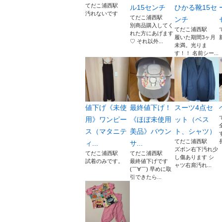
てだこ浦西駅
ル15センチ
ひかる靴15セ
汚れないです
てだこ浦西駅
ンチ
別商品購入してく
てだこ浦西駅
れた方にあげます
履いた期間3ヶ月
♡ それ以外...
未満。光りま
す！！ 名前シー...
値下げ《未使
最終値下げ！
スーツ4点セ
用》ワンピー
《ほぼ未使用
ット（ベス
ス（マタニテ
美品》バウン
ト、シャツ）
てだこ浦西駅
ィ...
サ...
ズボン右下汚れ少
てだこ浦西駅
てだこ浦西駅
し傷あります シ
試着のみです。
最終値下げです
ャツ右肩汚れ...
(￣∀￣) 早めに取
引できたら...