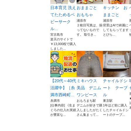
日本育児 洗え
おままごと
キッチン お
てたためるベ
おもちゃ
ままごと
浦添市
浦添市
ビーサーク
２枚目写真は、揃
背景はAIで綺麗に
ル...
ってないもので
してもらってます
宮古島市
す。 取引き...
とびら...
楽天のサイトで
￥13,000程で購入
しました...
【20代～40代
ミキハウス
チャイルドシ
活躍中】［糸
美品 デニム
ート テーブ
満市西崎町...
ワンピース
ル
糸満市
おもろまち駅
東京駅
[仕事内容] 《生ま
デニムが好きで購
1年ほど前に購入
本
ぐろの仕入れ実績
入しましたがたく
したチャイルドシ
が豊富な...
さん集まって...
ートのテーブ...