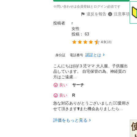
※問い合わせは会員登録とログイン必須です
違反を報告
注意事項
投稿者
r
女性
投稿： 
63
4.9
(
18
)
認証とは
身分証
電話番号
こんにちは(ϋ)/３児ママ 大人服、子供服出
品しています。 自宅保管の為、神経質の
方はご遠慮...
良い
サーチ
良い
R
急な対応ありがとうございました🙇‍♀️愛用さ
せて頂きます❣️また機会ありましたら...
評価をもっと見る