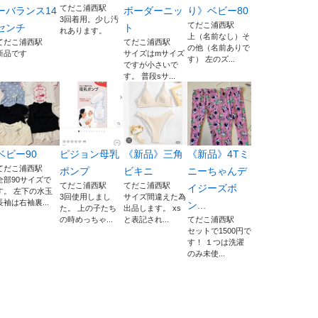
てだこ浦西駅
ーバランス14
ボーダーニッ
り》ベビー80
3回着用。少し汚
てだこ浦西駅
センチ
ト
れあります。
上（名前なし）そ
てだこ浦西駅
てだこ浦西駅
の他（名前ありで
新品です
サイズはmサイズ
す） 左のズ...
ですが小さいで
す。 普段sサ...
ベビー90
ピジョン母乳
《新品》三角
《新品》4Tミ
てだこ浦西駅
ポンプ
ビキニ
ニーちゃんデ
全部90サイズで
てだこ浦西駅
てだこ浦西駅
イジーズボ
す。 左下の水玉
3回使用しまし
サイズ間違えた為
長袖は右袖裏...
ン...
た。 上の子たち
出品します。 xs
の時めっちゃ...
と表記され...
てだこ浦西駅
セットで1500円で
す！ １つは洗濯
のみ未使...