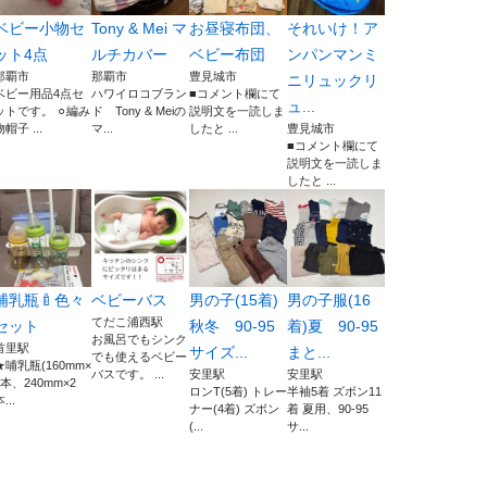
ベビー小物セ
Tony & Mei マ
お昼寝布団、
それいけ！ア
ット4点
ルチカバー
ベビー布団
ンパンマンミ
那覇市
那覇市
豊見城市
ニリュックリ
ベビー用品4点セ
ハワイロコブラン
■コメント欄にて
ュ...
ットです。 ⚪︎編み
ド Tony & Meiの
説明文を一読しま
物帽子 ...
マ...
したと ...
豊見城市
■コメント欄にて
説明文を一読しま
したと ...
哺乳瓶🍼色々
ベビーバス
男の子(15着)
男の子服(16
てだこ浦西駅
セット
秋冬 90-95
着)夏 90-95
お風呂でもシンク
首里駅
サイズ...
まと...
でも使えるベビー
★哺乳瓶(160mm×
バスです。 ...
安里駅
安里駅
1本、240mm×2
ロンT(5着) トレー
半袖5着 ズボン11
...
ナー(4着) ズボン
着 夏用、90-95
(...
サ...