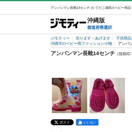
沖縄
版
都道府県選択
ジモティー
売ります・あげます
子供用品
沖縄市のベビー用ファッション小物
アンパ
アンパンマン長靴14センチ
（投稿ID :
ポスト
いいね！