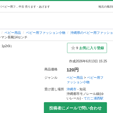
アンパンマン長靴14センチ (r) てだこ浦西のベビー用品《ベビー用ファッション小物》の中古あげます・譲ります｜ジモティーで不用品の処分
中古
売ります・あげます
地元の掲示
ベビー用品
ベビー用ファッション小物
沖縄県のベビー用ファッショ
ンマン長靴14センチ
 1p2r0i）
9
お気に入り登録
作成
2026年6月13日 15:25
商品価格
120円
ジャンル
ベビー用品
 > 
ベビー用フ
ァッション小物
受け渡し場所
沖縄市
 - 知花
沖縄都市モノレール線(ゆ
いレール) - 
てだこ浦西駅
投稿者にメールで問い合わせ