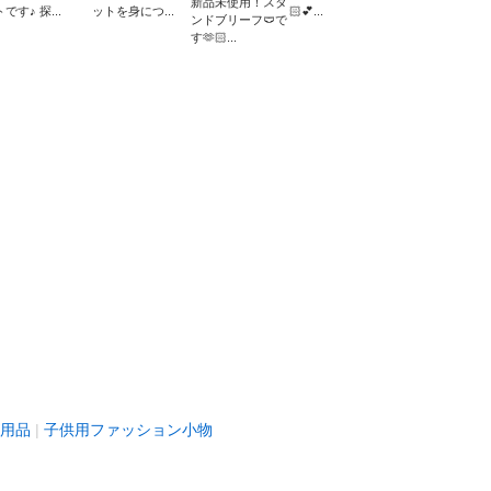
新品未使用！スタ
トです♪ 探...
ットを身につ...
🏻💕...
ンドブリーフ🩲で
す🫶🏻...
用品
子供用ファッション小物