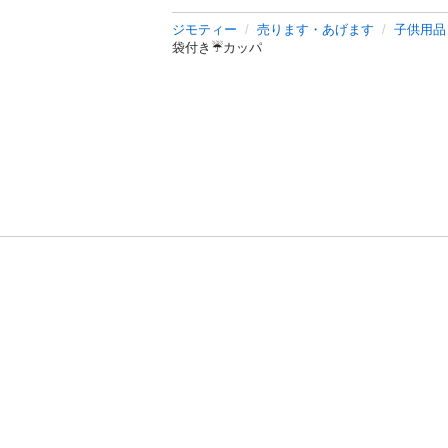
ジモティー
売ります・あげます
子供用品
袋付き☔️カッパ
利用規約
プライ
運営会社
サイトマッ
© 2011-
2026
Jmty, Inc.