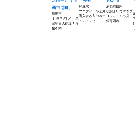
活躍中】［那
長袖
100cm
経塚駅
浦添前田駅
覇市港町］...
プロフィール必見
状態よいです🌟プ
那覇市
購入する方のみコ
ロフィール必見
[仕事内容] ／ 未
メントくだ...
保育園着に...
経験者大歓迎！資
格不問...