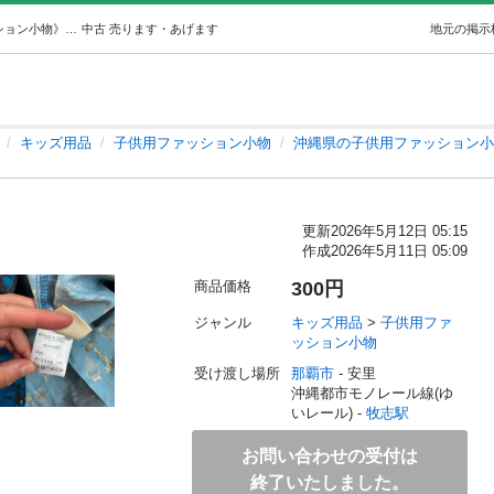
袋付き☔️カッパ (mii) 牧志のキッズ用品《子供用ファッション小物》の中古あげます・譲ります｜ジモティーで不用品の処分
中古
売ります・あげます
地元の掲示
キッズ用品
子供用ファッション小物
沖縄県の子供用ファッション小
更新
2026年5月12日 05:15
作成
2026年5月11日 05:09
商品価格
300円
ジャンル
キッズ用品
 > 
子供用ファ
ッション小物
受け渡し場所
那覇市
 - 安里
沖縄都市モノレール線(ゆ
いレール) - 
牧志駅
お問い合わせの受付は
終了いたしました。