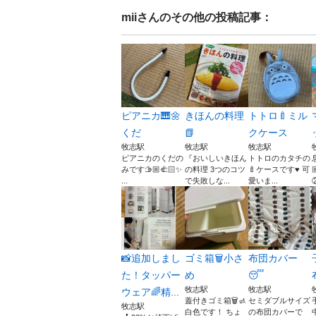
mii
さんのその他の投稿記事：
ピアニカ🎹🌼
きほんの料理
トトロ🍼ミル
くだ
📗
クケース
牧志駅
牧志駅
牧志駅
ピアニカのくだの
『おいしいきほん
トトロのカタチの
みです🫱🏼‍🫲🏻✨
の料理 3つのコツ
🍼ケースです♥︎ 可
...
で失敗しな...
愛いま...
②
📸追加しまし
ゴミ箱🗑️小さ
布団カバー
た！タッパー
め
😴
牧志駅
牧志駅
ウェア🌈精...
蓋付きゴミ箱🗑️🚮
セミダブルサイズ
牧志駅
白色です！ ちょ
の布団カバーで