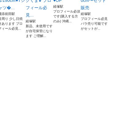
ル150cm♥Tシ
クくま💕プロ
♥OP
0cm〜セット
経塚駅
ャツ...
フィール必
販売
プロフィール必須
浦添前田駅
経塚駅
見...
です(購入する方
首周り 少し日焼
プロフィール必見
経塚駅
のみ) 沖縄...
けあります プロ
バラ売り可能です
新品、未使用です
フィール必見...
がセットが...
が自宅保管になり
ます ご理解...