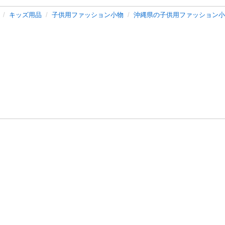
キッズ用品
子供用ファッション小物
沖縄県の子供用ファッション小
バシーポリシー
プライバシー・ステートメント
健全化に資する運用
プ
ご利用ガイド
フリーワードで探す
特定商取引法の表示
利用