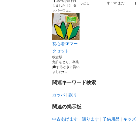
【 20%お値下げ
っとし...
す！🩷 まだ...
しました！】 タ
ッパーウェ...
初心者🔰マー
クセット
牧志駅
免許をとり、卒業
🎓するときに貰い
ました♥︎...
関連キーワード検索
カッパ
譲り
関連の掲示板
中古あげます・譲ります
子供用品
キッズ