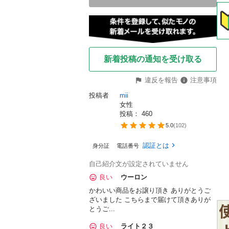
新着投稿の通知を受け取る
違反を報告
注意事項
投稿者
mii
女性
投稿： 
460
5.0
(
102
)
認証とは
身分証
電話番号
自己紹介文が設定されていません
良い
ウーロン
かわいい商品をお譲り頂き ありがとうご
ざいました こちらまで届けて頂きありが
とうご...
良い
ライト２３