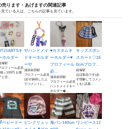
の売ります・あげますの関連記事
すを見ている人は、こちらの記事も見ています。
BT21&BTSキ
🩷ハンドメイ
♥カスタムキ
キッズズボン
ーホルダー
ドキーホルダ
ーホルダー♥
スカート♡16
経塚駅
ー🩷
プロフィール
0cmプロフ...
プロフィール必見
浦添前田駅
経塚駅
必...
1個→100円 お菓
プロフィール必見
ほぼ新品です(必
子と交...
浦添前田駅
(必ず納得した上
ず理解してコメン
プロフィール必見
でコメント)...
トを) 試着...
ハンドメイドキー
ホルダー...
🌈ベビードー
ピンクリュッ
海パン140cm
ワンピース12