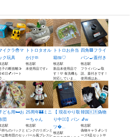
マイクラ🍟マ
トトロタオル
トトロお弁当
四角🟩フライ
ック玩具
かけ🧼
箱🍱♡
パン🍳蓋付き
牧志駅
牧志駅
牧志駅
牧志駅
息子の断捨離🫱
未使用品です♪
新品未使用品で
フライパン🍳取
🏼‍🫲🏻💕パート
す！🩷 食洗機も
説、蓋付きです！
 ...
対応していま...
使用感はあ...
子ども用🛏️お
25周年🏰ミニ
【 現在やり取
韓国🇰🇷偽物
布団
ーちゃん
り中❤️‍🔥】パン
🧦w
牧志駅
牧志駅
牧志駅
ツ...
手持ちのバックと
ピンクのリボンと
偽物キャラ🧦シリ
牧志駅
中は敷布団のセッ
パール風ブレスレ
ーズ4足セット🫶