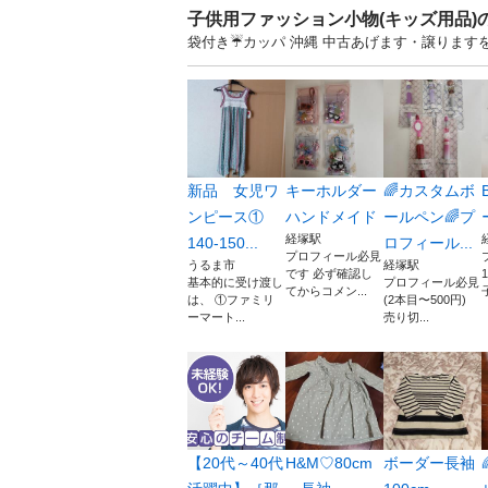
子供用ファッション小物(キッズ用品)
袋付き☔️カッパ 沖縄 中古あげます・譲りま
新品 女児ワ
キーホルダー
🌈カスタムボ
ンピース①
ハンドメイド
ールペン🌈プ
経塚駅
140-150...
ロフィール...
プロフィール必見
うるま市
経塚駅
です 必ず確認し
基本的に受け渡し
プロフィール必見
てからコメン...
は、 ①ファミリ
(2本目〜500円)
ーマート...
売り切...
【20代～40代
H&M♡80cm
ボーダー長袖