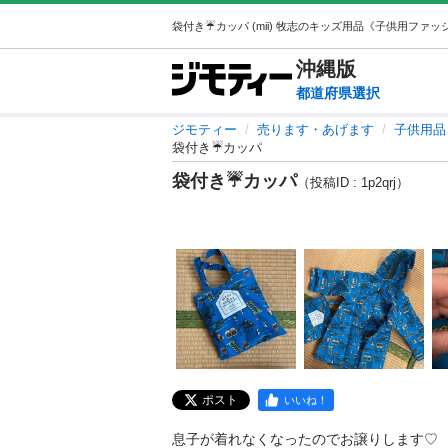
沖縄
版
都道府県選択
ジモティー
売ります・あげます
子供用品
袋付き☔️カッパ
袋付き☔️カッパ
（投稿ID : 1p2qrj）
ポスト
いいね！
息子が着れなくなったのでお譲りします♡
