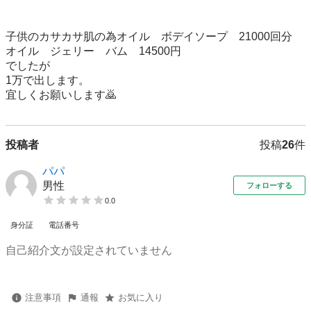
子供のカサカサ肌の為オイル　ボデイソープ　21000回分

オイル　ジェリー　バム　14500円

でしたが

1万で出します。

宜しくお願いします🙇
投稿者
投稿
26
件
パパ
男性
フォローする
0.0
身分証
電話番号
自己紹介文が設定されていません
注意事項
通報
お気に入り