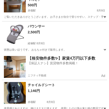
500円
赤嶺駅
8月9日
ご覧いただきありがとうございます。 お子さまが自分で登りやすい、ステップ・手すり
沖縄
那覇市
赤嶺駅
ベビー用品
バウンサー
2,500円
経塚駅
8月9日
状態は良いほうです。 おもちゃ付きで販売します。
沖縄
浦添市
経塚駅
子供用品
バウンサー
【格安物件多数✨】家賃4万円以下多数
【保証人ナシ】賃貸物件多数掲載！
ニフティ不動産
Ad
チャイルドシート
1,146円
赤嶺駅
8月9日
使用感はありますが、物はまだまだ使えます。 使用したのは孫が来た時の数回ですが