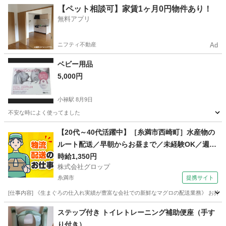
沖縄
豊見城市
小禄駅
キッズ用品
【ペット相談可】家賃1ヶ月0円物件あり！
無料アプリ
ニフティ不動産
Ad
ベビー用品
5,000円
小禄駅
8月9日
不安な時によく使ってました
沖縄
豊見城市
小禄駅
ベビー用品
【20代～40代活躍中】［糸満市西崎町］水産物の
ルート配送／早朝からお昼まで／未経験OK／週休
2日／時給1,350円＋ガソリン代／正社員登用前提
時給1,350円
株式会社グロップ
糸満市
提携サイト
[仕事内容] 《生まぐろの仕入れ実績が豊富な会社での新鮮なマグロの配送業務》 お持
沖縄
糸満市
ドライバー
ステップ付き トイレトレーニング補助便座（手す
り付き）