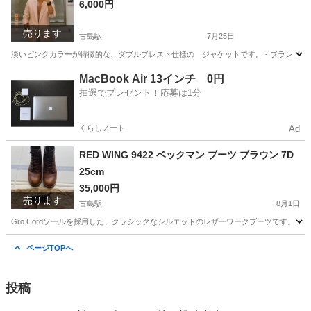
6,000円
売ります
古島駅
7月25日
淡いピンクカラーが特徴的な、ダブルブレスト仕様の ジャケットです。 - ブランド: ASOS DESIGN -
沖縄
浦添市
古島駅
その他
MacBook Air 13インチ 0円
抽選でプレゼント！応募は1分
くらしノート
Ad
RED WING 9422 ベックマン ブーツ ブラウン 7D
25cm
35,000円
売ります
古島駅
8月1日
Gro Cordソールを採用した、クラシックなシルエットのレザーワークブーツです。 7万4千 で買い
沖縄
浦添市
古島駅
その他
ページTOPへ
投稿