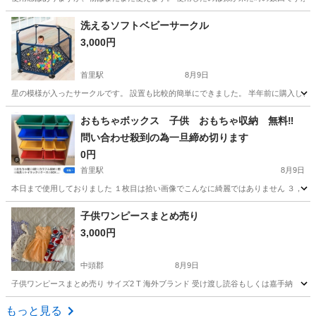
沖縄
糸満市
赤嶺駅
ベビー用品
洗えるソフトベビーサークル
3,000円
首里駅
8月9日
星の模様が入ったサークルです。 設置も比較的簡単にできました。 半年前に購入し、
沖縄
島尻郡
首里駅
ベビー用品
おもちゃボックス 子供 おもちゃ収納 無料‼️
問い合わせ殺到の為一旦締め切ります
0円
首里駅
8月9日
本日まで使用しておりました １枚目は拾い画像でこんなに綺麗ではありません ３，４，
沖縄
南城市
首里駅
子供用品
子供ワンピースまとめ売り
3,000円
中頭郡
8月9日
子供ワンピースまとめ売り サイズ2 T 海外ブランド 受け渡し読谷もしくは嘉手納
沖縄
中頭郡
子供用品
読谷
もっと見る