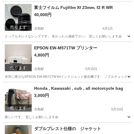
富士フイルム Fujifilm Xf 23mm. f2 R WR
40,000円
売ります
古島駅
6月1日
とってもキレイなレンズです。 良かったら連絡下さい。 宜しくお願いします🙇
沖縄
浦添市
古島駅
カメラ
EPSON EW-M571TW プリンター
4,800円
売ります
古島駅
5月15日
非常に希少なEPSON EW-M571TW A4インクジェット複合機です。 ノズルチェッ
沖縄
浦添市
古島駅
プリンター
EPSON
Honda , Kawasaki , cub , all motorcycle bag
3,000円
売ります
古島駅
5月15日
新しいです。 宜しくお願いします🙇
沖縄
浦添市
古島駅
バッグ
Honda
ダブルブレスト仕様の ジャケット