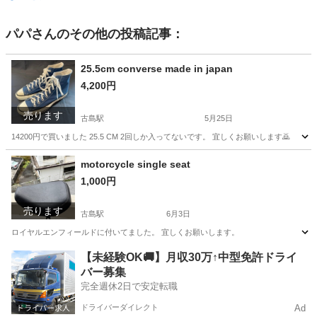
パパ
さんのその他の投稿記事：
25.5cm converse made in japan
4,200円
売ります
古島駅
5月25日
14200円で買いました 25.5 CM 2回しか入ってないです。 宜しくお願いします🙇
沖縄
浦添市
古島駅
その他
motorcycle single seat
1,000円
売ります
古島駅
6月3日
ロイヤルエンフィールドに付いてました。 宜しくお願いします。
沖縄
浦添市
古島駅
その他
ロイヤルエンフィールド
【未経験OK🚚】月収30万↑中型免許ドライ
バー募集
完全週休2日で安定転職
ドライバーダイレクト
Ad