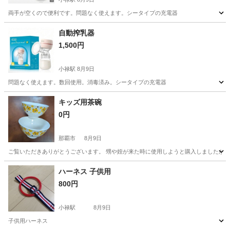
両手が空くので便利です。問題なく使えます。シータイプの充電器
沖縄
豊見城市
小禄駅
ベビー用品
自動
自動搾乳器
1,500円
小禄駅
8月9日
問題なく使えます。数回使用。消毒済み。シータイプの充電器
沖縄
豊見城市
小禄駅
ベビー用品
自動
キッズ用茶碗
0円
那覇市
8月9日
ご覧いただきありがとうございます。 甥や姪が来た時に使用しようと購入しましたが、ほ
沖縄
那覇市
キッズ用品
ハーネス 子供用
800円
小禄駅
8月9日
子供用ハーネス