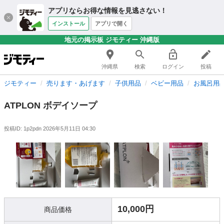
アプリならお得な情報を見逃さない！
インストール
アプリで開く
地元の掲示板 ジモティー 沖縄版
沖縄県
検索
ログイン
投稿
ジモティー
売ります・あげます
子供用品
ベビー用品
お風呂用
ATPLON ボデイソープ
投稿ID: 1p2pdn
2026年5月11日 04:30
10,000円
商品価格