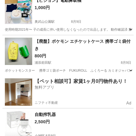
【ピジョン】電動鼻吸機
1,000円
奥武山公園駅
8月9日
使用時期2021年〜 子の成長に伴い使用しなくなったので出品します。 動作確認済 素
沖縄
那覇市
奥武山公園駅
ベビー用品
ピジョン
【廃盤】ポケモン エチケットケース 携帯ゴミ袋付
き
800円
浦添前田駅
8月9日
ポケットモンスター 携帯ゴミ袋ポーチ FUKUROLL ふくろーる カミオジャパン ●素材
沖縄
浦添市
浦添前田駅
その他
ポケモン
【ペット相談可】家賃1ヶ月0円物件あり！
無料アプリ
ニフティ不動産
Ad
自動搾乳器
2,500円
小禄駅
8月9日