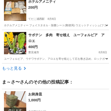
ホテルアメニティ
200円
てだこ浦西駅
8月8日
ホテルアメニティー フェイスタオル・除菌シート(郵便局) ウエットティッシュ(フコク生命
沖縄
中頭郡
てだこ浦西駅
生活雑貨
サボテン 多肉 寄せ植え ユーフォルビア ア
ロエ
400円
豊見城市
8月8日
ユーフォルビア、ウチワサボテン、アロエを寄せ植えして石を敷き詰め、ロックガーデン
沖縄
豊見城市
家庭用品
もっと見る
ま～さ〜
さんのその他の投稿記事：
お刺身皿
1,000円
売ります