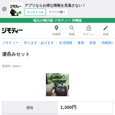
アプリならお得な情報を見逃さない！
インストール
アプリで開く
地元の掲示板 ジモティー 沖縄版
沖縄県
検索
ログイン
投稿
ジモティー
売ります・あげます
生活雑貨
食器
茶器
沖縄県の
湯呑みセット
投稿ID: 1pukct
1,300円
価格