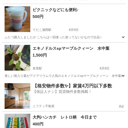
沖縄
那覇市
家庭用品
漬け物
ピクニックなどにも便利♪
500円
てだこ浦西駅
8月9日
ふたつ購入しましたが こちらは一回使った使ってないかなので出品✨️
沖縄
うるま市
てだこ浦西駅
食器
ピクニック
エキノドルスspマーブルクィーン 水中葉
1,500円
首里駅
8月9日
美しい斑入り葉がアクアリウムで人気のエキノドルスspマーブルクィーン 水中葉になり
沖縄
島尻郡
首里駅
生活雑貨
エキノドルス
【格安物件多数✨】家賃4万円以下多数
【保証人ナシ】賃貸物件多数掲載！
ニフティ不動産
Ad
大判ハンカチ レトロ柄 今日まで
400円