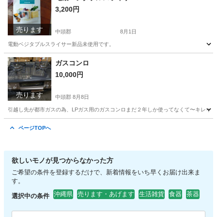
3,200円
売ります
中頭郡
8月1日
電動ベジタブルスライサー新品未使用です。
沖縄
中頭郡
調理器具
ガスコンロ
10,000円
売ります
中頭郡
8月8日
引越し先が都市ガスの為、LPガス用のガスコンロまだ２年しか使ってなくて〜キレイです〜
沖縄
中頭郡
調理器具
ページTOPへ
欲しいモノが見つからなかった方
ご希望の条件を登録するだけで、新着情報をいち早くお届け出来ま
す。
沖縄県
売ります・あげます
生活雑貨
食器
茶器
選択中の条件