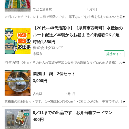
てだこ浦西駅
8月9日
大判ハンカチです。レトロ柄で可愛いです。 厚手なのでお弁当を包むのにいいと思い
沖縄
中頭郡
てだこ浦西駅
食器
レトロ
【20代～40代活躍中】［糸満市西崎町］水産物の
ルート配送／早朝からお昼まで／未経験OK／週休
2日／時給1,350円＋ガソリン代／正社員登用前提
時給1,350円
株式会社グロップ
糸満市
提携サイト
[仕事内容] 《生まぐろの仕入れ実績が豊富な会社での新鮮なマグロの配送業務》 お持
沖縄
糸満市
ドライバー
業務用 鍋 2個セット
3,000円
古島駅
8月9日
業務用の鍋2個セットです。 1〜3枚目👉約40cm 4〜5枚目👉約39cm 中古です
沖縄
浦添市
古島駅
調理器具
業務用
8／11までの出品です お弁当箱フードマン
400円