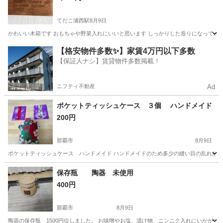
てだこ浦西駅
8月9日
かわいい木箱です おもちゃや野菜入れにいいと思います しっかりした造りになってます
沖縄
中頭郡
てだこ浦西駅
家庭用品
【格安物件多数✨】家賃4万円以下多数
【保証人ナシ】賃貸物件多数掲載！
ニフティ不動産
Ad
ポケットティッシュケース ３個 ハンドメイド
200円
那覇市
8月9日
ポケットティッシュケース ハンドメイド ハンドメイドのため多少の縫い目の乱れが
沖縄
那覇市
その他
ポケットティッシュ
保存瓶 陶器 未使用
400円
那覇市
8月9日
陶器の保存瓶 1500円位しました。 お味噌やお塩、漬け物、ニンニク入れにいかがでしょ