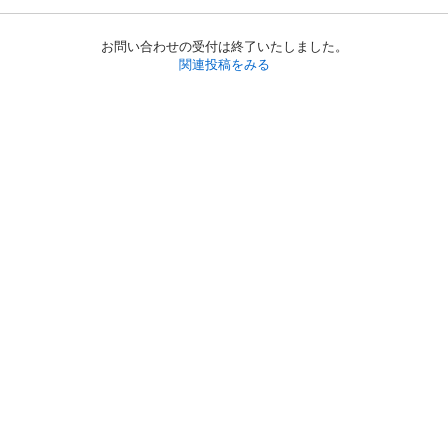
お問い合わせの受付は終了いたしました。
関連投稿をみる
初めての方へ
利用規約
プライバシーポリシー
プライバシー・ステートメント
健全化に資する運用方針
お問い合わせ
運営会社
サイトマップ
ご利用ガイド
フリーワードで探す
PC版で表示
都道府県選択
特定商取引法の表示
利用者情報の外部送信について
© 2011-
2026
Jmty, Inc.