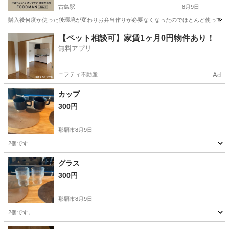
古島駅
8月9日
購入後何度か使った後環境が変わりお弁当作りが必要なくなったのでほとんど使っていませ
沖縄
浦添市
古島駅
生活雑貨
弁当箱
【ペット相談可】家賃1ヶ月0円物件あり！
無料アプリ
ニフティ不動産
Ad
カップ
300円
那覇市
8月9日
2個です
沖縄
那覇市
食器
グラス
300円
那覇市
8月9日
2個です。
沖縄
那覇市
食器