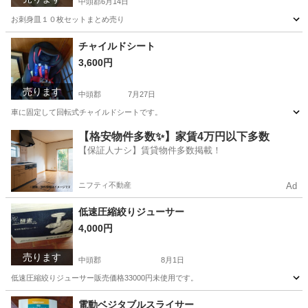
中頭郡
6月14日
お刺身皿１０枚セットまとめ売り
沖縄
中頭郡
食器
チャイルドシート
3,600円
売ります
中頭郡
7月27日
車に固定して回転式チャイルドシートです。
沖縄
中頭郡
ベビー用品
【格安物件多数✨】家賃4万円以下多数
【保証人ナシ】賃貸物件多数掲載！
ニフティ不動産
Ad
低速圧縮絞りジューサー
4,000円
売ります
中頭郡
8月1日
低速圧縮絞りジューサー販売価格33000円未使用です。
沖縄
中頭郡
キッチン家電
電動ベジタブルスライサー