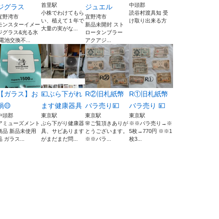
首里駅
中頭郡
ジグラス
ジュエル
小株でわけてもら
読谷村渡具知 受
宜野湾市
宜野湾市
い、植えて１年で
け取り出来る方
モンスターイメー
新品未開封 スト
大量の実がな...
ジグラス&光る氷
ロータンブラー
(電池交換不...
アクアジ...
【ガラス】お
💴ぶら下がれ
R②旧札紙幣
R①旧札紙幣
鍋🟡
ます健康器具
バラ売り💴
バラ売り 💴
中頭郡
東京駅
東京駅
東京駅
アミューズメント
ぶら下がり健康器
🌸ご覧頂きありが
※※バラ売り→※
商品 新品未使用
具、サビあります
とうございます。
5枚→770円 ※※1
品 ガラス...
がまだまだ問...
※※バラ...
枚3...