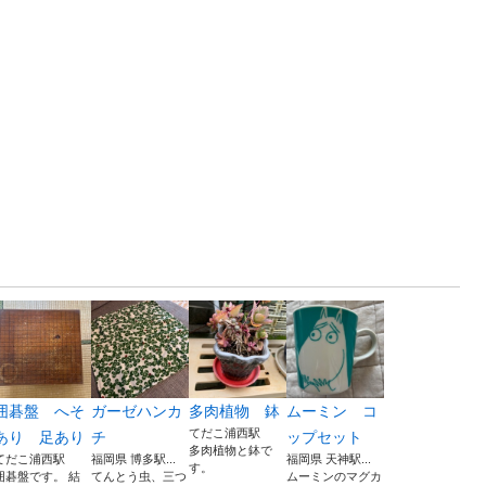
囲碁盤 へそ
ガーゼハンカ
多肉植物 鉢
ムーミン コ
てだこ浦西駅
あり 足あり
チ
ップセット
多肉植物と鉢で
てだこ浦西駅
福岡県 博多駅...
福岡県 天神駅...
す。
囲碁盤です。 結
てんとう虫、三つ
ムーミンのマグカ