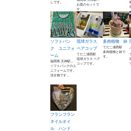
しです。
お皿のセットで
す。
ソフトバン
琉球ガラス
多肉植物 鉢
てだこ浦西駅
ク ユニフォ
ペアコップ
多肉植物と鉢で
てだこ浦西駅
ーム
す。
琉球ガラス ペア
福岡県 天神駅...
コップです。
ソフトバンクのユ
ニフォームです。
頂き物です...
フランフラン
ネイルオイ
ル ハンド