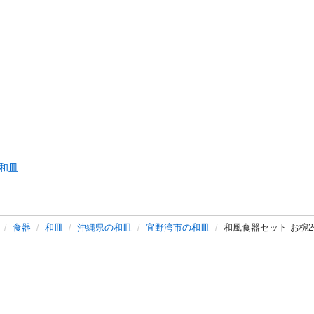
和皿
食器
和皿
沖縄県の和皿
宜野湾市の和皿
和風食器セット お椀2