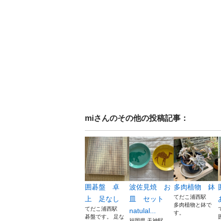
mi
さんのその他の投稿記事：
囲碁盤 卓
波佐見焼 お
多肉植物 鉢
てだこ浦西駅
上 足なし
皿 セット
多肉植物と鉢で
てだこ浦西駅
natulal...
す。
碁盤です。 足な
福岡県 天神駅...