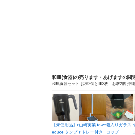
和皿(食器)の売ります・あげますの関
和風食器セット お椀2個と皿2枚 お箸2膳 
【未使用品】r
山崎実業 towe
箱入りガラス
educe タンブ
r トレー付き
コップ