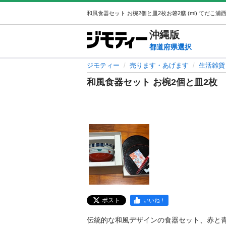
沖縄
版
都道府県選択
ジモティー
売ります・あげます
生活雑貨
和風食器セット お椀2個と皿2枚
ポスト
いいね！
伝統的な和風デザインの食器セット、赤と