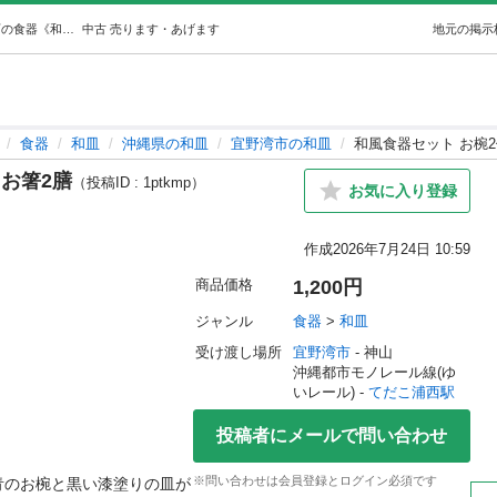
和風食器セット お椀2個と皿2枚お箸2膳 (mi) てだこ浦西の食器《和皿》の中古あげます・譲ります｜ジモティーで不用品の処分
中古
売ります・あげます
地元の掲示
食器
和皿
沖縄県の和皿
宜野湾市の和皿
和風食器セット お椀2
 お箸2膳
（投稿ID : 1ptkmp）
お気に入り登録
作成
2026年7月24日 10:59
商品価格
1,200円
ジャンル
食器
 > 
和皿
受け渡し場所
宜野湾市
 - 神山
沖縄都市モノレール線(ゆ
いレール) - 
てだこ浦西駅
投稿者にメールで問い合わせ
※問い合わせは会員登録とログイン必須です
青のお椀と黒い漆塗りの皿が