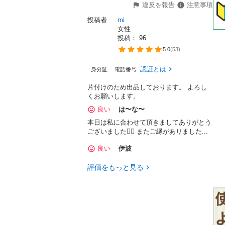
違反を報告
注意事項
投稿者
mi
女性
投稿： 
96
5.0
(
53
)
認証とは
身分証
電話番号
片付けのため出品しております。 よろし
くお願いします。
良い
は〜な〜
本日は私に合わせて頂きましてありがとう
ございました🙇‍♀️ またご縁がありました...
良い
伊波
評価をもっと見る