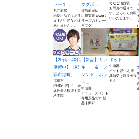
てだこ浦西駅
ラー１...
マグボ...
お写真の通りで
県庁前駅
浦添前田駅
す。よろしくお願
未使用品ではあり
山崎実業 towerシ
いいたします。...
ますが、箱などは
リーズのトレー付
ありません。...
きマグ...
【20代～40代
【新品】ミッ
ポット
中頭郡
活躍中】［那
キー ＆ フ
ポット 読谷村渡
覇市港町］...
レンド ポッ
具知受け取り出来
那覇市
る方
ト...
[仕事内容] ／ 未
中頭郡
経験者大歓迎！資
アミューズメント
格不問...
専用景品です 新
品未開封...