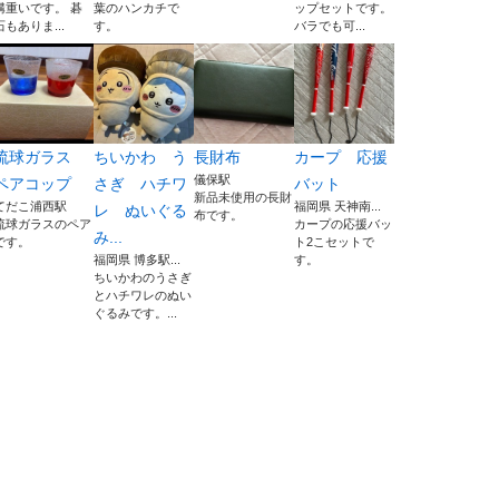
構重いです。 碁
葉のハンカチで
ップセットです。
石もありま...
す。
バラでも可...
琉球ガラス
ちいかわ う
長財布
カープ 応援
儀保駅
ペアコップ
さぎ ハチワ
バット
新品未使用の長財
てだこ浦西駅
福岡県 天神南...
レ ぬいぐる
布です。
琉球ガラスのペア
カープの応援バッ
み...
です。
ト2こセットで
福岡県 博多駅...
す。
ちいかわのうさぎ
とハチワレのぬい
ぐるみです。...