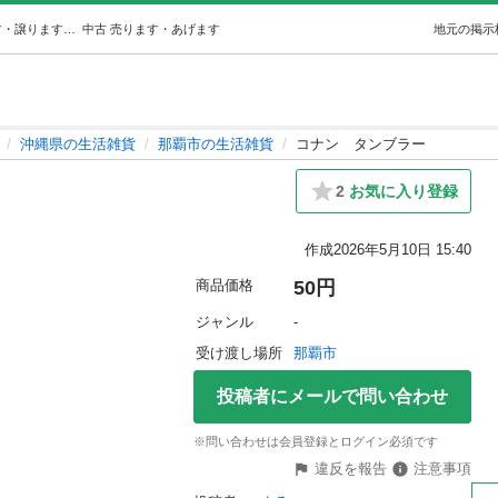
コナンタンブラー (まる) 那覇の生活雑貨の中古あげます・譲ります｜ジモティーで不用品の処分
中古
売ります・あげます
地元の掲示
沖縄県の生活雑貨
那覇市の生活雑貨
コナン タンブラー
）
2
お気に入り登録
作成
2026年5月10日 15:40
商品価格
50円
ジャンル
-
受け渡し場所
那覇市
投稿者にメールで問い合わせ
※問い合わせは会員登録とログイン必須です
違反を報告
注意事項