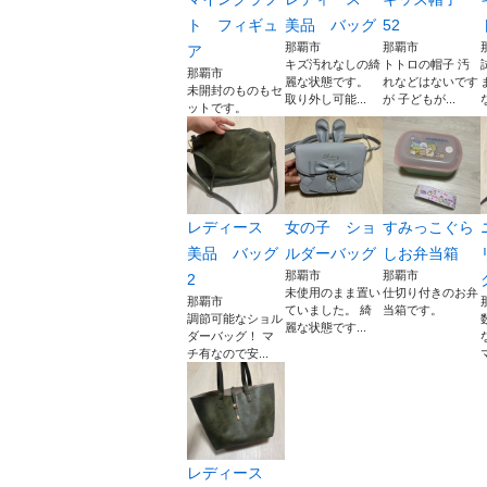
ト フィギュ
美品 バッグ
52
那覇市
那覇市
ア
キズ汚れなしの綺
トトロの帽子 汚
那覇市
麗な状態です。
れなどはないです
未開封のものもセ
取り外し可能...
が 子どもが...
ットです。
レディース
女の子 ショ
すみっこぐら
美品 バッグ
ルダーバッグ
しお弁当箱
那覇市
那覇市
2
未使用のまま置い
仕切り付きのお弁
那覇市
ていました。 綺
当箱です。
調節可能なショル
麗な状態です...
ダーバッグ！ マ
チ有なので安...
レディース