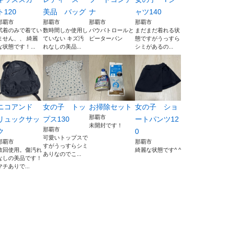
ト120
美品 バッグ
ナ
ャツ140
那覇市
那覇市
那覇市
那覇市
試着のみで着てい
数時間しか使用し
パウパトロールと
まだまだ着れる状
ません、、 綺麗
ていない キズ汚
ピーターパン
態ですがうっすら
な状態です！...
れなしの美品...
シミがあるの...
ニコアンド
女の子 トッ
お掃除セット
女の子 ショ
那覇市
リュックサッ
プス130
ートパンツ12
未開封です！
那覇市
ク
0
可愛いトップスで
那覇市
那覇市
すがうっすらシミ
数回使用。傷汚れ
綺麗な状態です^ ^
ありなのでこ...
なしの美品です！
マチありで...