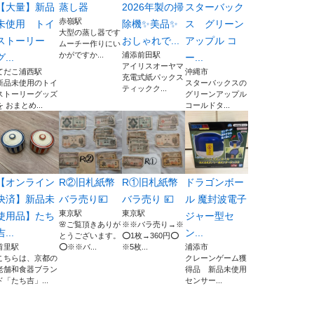
【大量】新品
蒸し器
2026年製の掃
スターバック
赤嶺駅
未使用 トイ
除機✨美品✨
ス グリーン
大型の蒸し器です
ストーリー
おしゃれで...
アップル コ
ムーチー作りにい
かがですか...
浦添前田駅
グ...
ー...
アイリスオーヤマ
てだこ浦西駅
沖縄市
充電式紙パックス
新品未使用のトイ
スターバックスの
ティックク...
ストーリーグッズ
グリーンアップル
を おまとめ...
コールドタ...
【オンライン
R②旧札紙幣
R①旧札紙幣
ドラゴンボー
決済】新品未
バラ売り💴
バラ売り 💴
ル 魔封波電子
東京駅
東京駅
使用品】たち
ジャー型セ
🌸ご覧頂きありが
※※バラ売り→※
吉...
ン...
とうございます。
⭕1枚→360円⭕
首里駅
⭕※※バ...
※5枚...
浦添市
こちらは、京都の
クレーンゲーム獲
老舗和食器ブラン
得品 新品未使用
ド「たち吉」...
センサー...