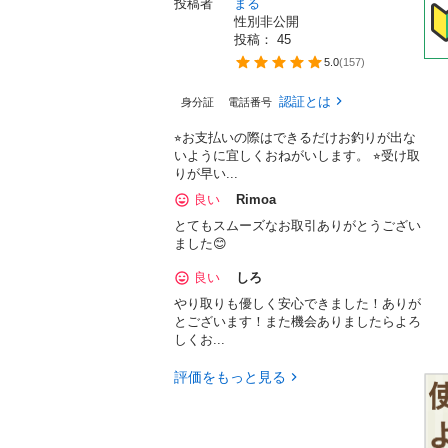
投稿者
まる
性別非公開
投稿： 
45
5.0
(
157
)
認証とは
身分証
電話番号
⭐︎お支払いの際はできるだけお釣りが出な
いように宜しくおねがいします。 ⭐︎受け取
りが早い...
良い
Rimoa
とてもスムーズなお取引ありがとうござい
ました😊
良い
しろ
やり取りも優しく安心できました！ありが
とございます！また機会ありましたらよろ
しくお...
評価をもっと見る