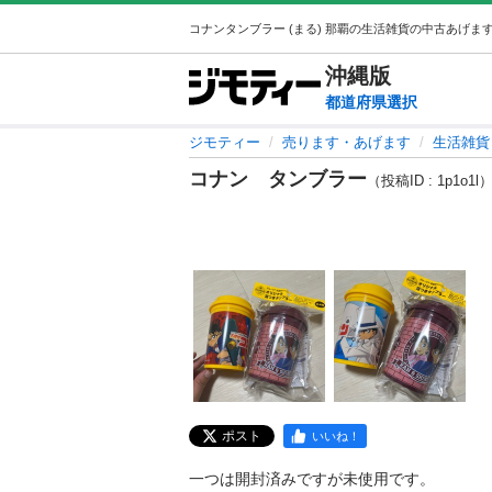
沖縄
版
都道府県選択
ジモティー
売ります・あげます
生活雑貨
コナン タンブラー
（投稿ID : 1p1o1l
ポスト
いいね！
一つは開封済みですが未使用です。