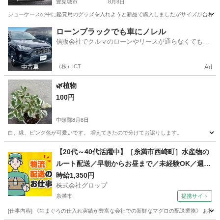
豊見城市
8月8日
ショーケースの中に鑑賞用のグッズを入れようと新品で購入しましたがサイズが合わないの
沖縄
豊見城市
その他
ショーケース
ローンブラックでも車にノレル
信販会社でクルマのローンやリースが通らなくてもク
ルマをご利用いただけるサービスがあります！
（株）ICT
Ad
🌿植物
100円
中頭郡
8月8日
白、緑、ピンク色が可愛いです。 増えてきたので分けてお譲りします。
沖縄
中頭郡
家庭用品
植物
【20代～40代活躍中】［糸満市西崎町］水産物の
ルート配送／早朝からお昼まで／未経験OK／週休
2日／時給1,350円＋ガソリン代／正社員登用前提
時給1,350円
株式会社グロップ
糸満市
提携サイト
[仕事内容] 《生まぐろの仕入れ実績が豊富な会社での新鮮なマグロの配送業務》 お持