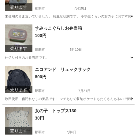
売ります
那覇市
7月19日
未使用のまま置いていました。 綺麗な状態です。 小学生くらいの女の子におすすめで
沖縄
那覇市
キッズ用品
すみっこぐらしお弁当箱
100円
売ります
那覇市
5月10日
仕切り付きのお弁当箱です。
沖縄
那覇市
生活雑貨
弁当箱
ニコアンド リュックサック
800円
売ります
那覇市
7月31日
数回使用。傷汚れなしの美品です！ マチありで収納ポケットもたくさんあるので便利で
沖縄
那覇市
バッグ
女の子 トップス130
30円
売ります
那覇市
7月6日