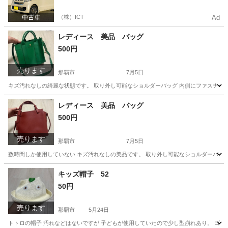
（株）ICT
Ad
レディース 美品 バッグ
500円
売ります
那覇市
7月5日
キズ汚れなしの綺麗な状態です。 取り外し可能なショルダーバッグ 内側にファスナー
沖縄
那覇市
バッグ
キズ
レディース 美品 バッグ
500円
売ります
那覇市
7月5日
数時間しか使用していない キズ汚れなしの美品です。 取り外し可能なショルダーバッ
沖縄
那覇市
バッグ
キズ
キッズ帽子 52
50円
売ります
那覇市
5月24日
トトロの帽子 汚れなどはないですが 子どもが使用していたので少し型崩れあり。 ゴム