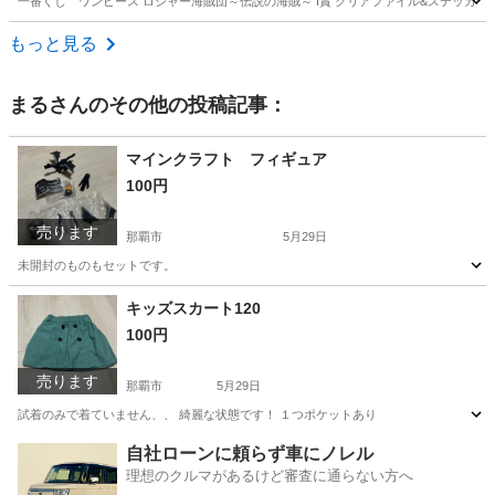
一番くじ ワンピース ロジャー海賊団～伝説の海賊～ I賞 クリアファイル&ステッカ
沖縄
宜野湾市
その他
クリアファイル
もっと見る
まる
さんのその他の投稿記事：
マインクラフト フィギュア
100円
売ります
那覇市
5月29日
未開封のものもセットです。
沖縄
那覇市
おもちゃ
マインクラフト
キッズスカート120
100円
売ります
那覇市
5月29日
試着のみで着ていません、、 綺麗な状態です！ １つポケットあり
沖縄
那覇市
キッズ用品
状態
自社ローンに頼らず車にノレル
理想のクルマがあるけど審査に通らない方へ