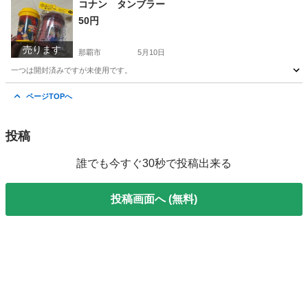
コナン タンブラー
50円
売ります
那覇市
5月10日
一つは開封済みですが未使用です。
沖縄
那覇市
生活雑貨
タンブラー
ページTOPへ
投稿
誰でも今すぐ30秒で投稿出来る
投稿画面へ (無料)