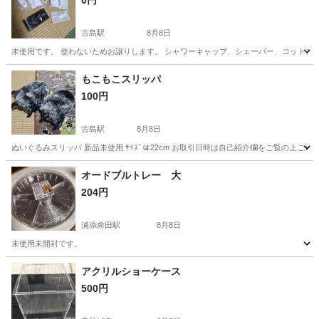
0円
古島駅
8月8日
未使用です。 使わないためお譲りします。 シャワーキャップ、シェーバー、コットン
沖縄
那覇市
古島駅
その他
アメニティ
もこもこスリッパ
100円
古島駅
8月8日
ぬいぐるみスリッパ 新品未使用 ｻｲｽﾞは22cm お取引日時は自己紹介欄をご覧の上ご連
沖縄
那覇市
古島駅
その他
自己紹介
オードブルトレー 大
204円
浦添前田駅
8月8日
未使用未開封です。
沖縄
中頭郡
浦添前田駅
食器
オードブル
アクリルショーケース
500円