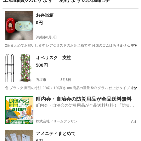
お弁当箱
0円
沖縄市
8月8日
2個まとめてお願いします レアなミスドのお弁当箱です 付属のゴムはありません 中古
沖縄
沖縄市
食器
オベリスク 支柱
500円
石垣市
8月8日
色 ブラック 商品の寸法 22幅 x 120高さ cm 商品の重量 549 グラム 仕上げ
沖縄
石垣市
家庭用品
町内会・自治会の防災用品が全品送料無料
町内会・自治会の防災用品が全品送料無料！「防災備
蓄用品ドットコム」
株式会社ドリームデッサン
Ad
アメニティまとめて