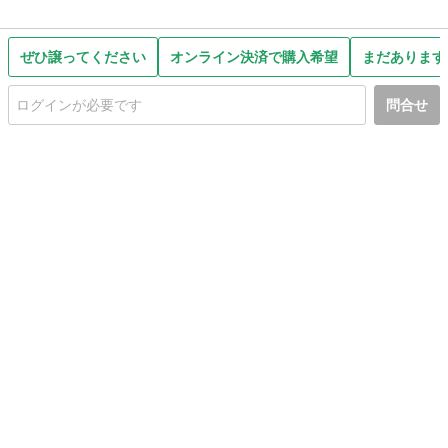
ぜひ譲ってください
オンライン決済で購入希望
まだあります
問合せ
初めての方へ
利用規約
プライバシーポリシー
プライバシー・ステートメント
健全化に資する運用方針
お問い合わせ
運営会社
サイトマップ
ご利用ガイド
フリーワードで探す
PC版で表示
都道府県選択
特定商取引法の表示
利用者情報の外部送信について