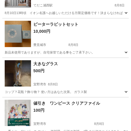
てだこ浦西駅
8月8日
8月10日13時頃 イオン名護へお越しいただける方限定価格です！決まらなければ 元の10
沖縄
国頭郡
てだこ浦西駅
生活雑貨
カーテン
ピーターラビットセット
10,000円
豊見城市
8月8日
新品未使用でありますが、自宅保管である事をご了承下さい。
沖縄
豊見城市
ノベルティグッズ
ピーターラビット
大きなグラス
500円
宜野湾市
8月8日
コップ？花瓶？飾り物？ 使い方はあなた次第。 ガラス製
沖縄
宜野湾市
食器
グラス
値引き ワンピース クリアファイル
100円
宜野湾市
8月8日