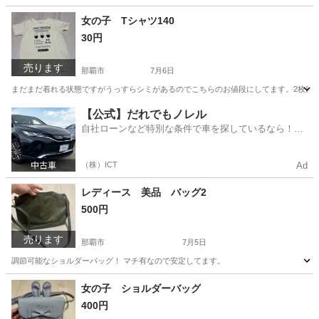
沖縄
那覇市
キッズ用品
キッズ
女の子 Tシャツ140
30円
売ります
那覇市
7月6日
まだまだ着れる状態ですがうっすらシミがあるのでこちらのお値段にしてます。2枚目
沖縄
那覇市
キッズ用品
状態
【公式】だれでもノレル
自社ローンなど特別な条件で車を探しているなら！金
利0%で車をご提供、ノレル独自与信システム。
（株）ICT
Ad
レディース 美品 バッグ2
500円
売ります
那覇市
7月5日
調節可能なショルダーバッグ！ マチ有なので安定してます。
沖縄
那覇市
バッグ
女の子 ショルダーバッグ
400円