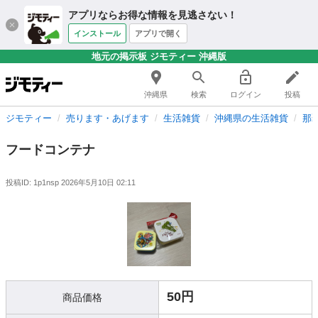
アプリならお得な情報を見逃さない！
インストール
アプリで開く
地元の掲示板 ジモティー 沖縄版
沖縄県
検索
ログイン
投稿
ジモティー
売ります・あげます
生活雑貨
沖縄県の生活雑貨
那
フードコンテナ
投稿ID: 1p1nsp
2026年5月10日 02:11
50円
商品価格