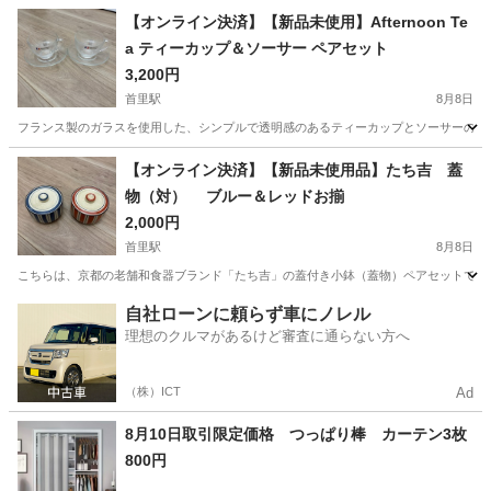
沖縄
糸満市
ドライバー
【オンライン決済】【新品未使用】Afternoon Te
a ティーカップ＆ソーサー ペアセット
3,200円
首里駅
8月8日
フランス製のガラスを使用した、シンプルで透明感のあるティーカップとソーサーのペアセットです。 - 
沖縄
島尻郡
首里駅
食器
【オンライン決済】【新品未使用品】たち吉 蓋
物（対） ブルー＆レッドお揃
2,000円
首里駅
8月8日
こちらは、京都の老舗和食器ブランド「たち吉」の蓋付き小鉢（蓋物）ペアセットです。
沖縄
島尻郡
首里駅
食器
たち吉
自社ローンに頼らず車にノレル
理想のクルマがあるけど審査に通らない方へ
（株）ICT
Ad
8月10日取引限定価格 つっぱり棒 カーテン3枚
800円