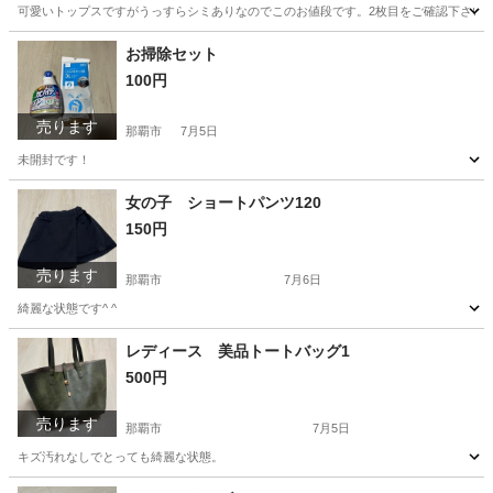
可愛いトップスですがうっすらシミありなのでこのお値段です。2枚目をご確認下さい
沖縄
那覇市
キッズ用品
お掃除セット
100円
売ります
那覇市
7月5日
未開封です！
沖縄
那覇市
生活雑貨
セット
女の子 ショートパンツ120
150円
売ります
那覇市
7月6日
綺麗な状態です^ ^
沖縄
那覇市
キッズ用品
ショートパンツ
レディース 美品トートバッグ1
500円
売ります
那覇市
7月5日
キズ汚れなしでとっても綺麗な状態。
沖縄
那覇市
バッグ
キズ