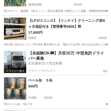
浦添前田駅
8月6日
柱サボテン 鬼面角 5本セット！ 本日台風対策で胴切りして 消毒、発根剤塗布済み！ サイ
沖縄
中頭郡
浦添前田駅
家庭用品
【LPガスコンロ】【リンナイ】クリーニング済/6
ヶ月保証付き【管理番号0806】野
17,800円
沖縄市
8月6日
🆖お問い合わせについて🆖 現在 繁忙期のため、電話でのお問い合わせはお控えください
沖縄
沖縄市
調理器具
リンナイ
【未経験OK🚚】月収30万↑中型免許ドライ
バー募集
完全週休2日で安定転職
ドライバーダイレクト
Ad
ペール缶 ５缶
500円
中頭郡
8月6日
空のペール缶 5缶です