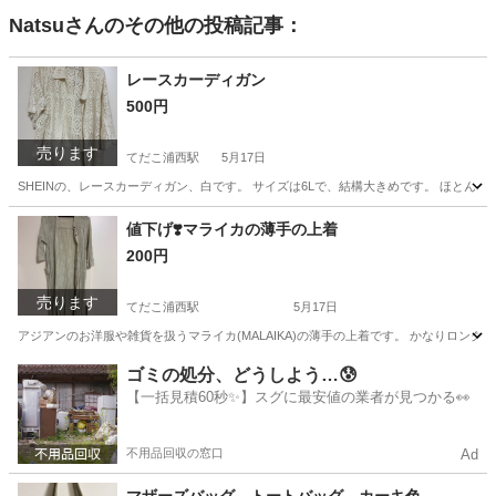
Natsu
さんのその他の投稿記事：
レースカーディガン
500円
売ります
てだこ浦西駅
5月17日
SHEINの、レースカーディガン、白です。 サイズは6Lで、結構大きめです。 ほと
沖縄
うるま市
てだこ浦西駅
シャツ
レース
値下げ❣️マライカの薄手の上着
200円
売ります
てだこ浦西駅
5月17日
アジアンのお洋服や雑貨を扱うマライカ(MALAIKA)の薄手の上着です。 かなりロン
沖縄
うるま市
てだこ浦西駅
服/ファッション
マライカ
ゴミの処分、どうしよう…😰
【一括見積60秒✨】スグに最安値の業者が見つかる👀
不用品回収の窓口
Ad