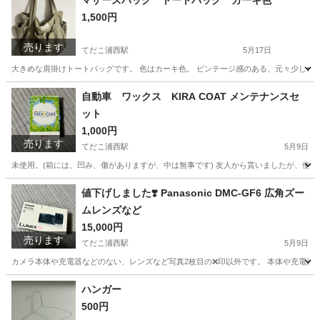
マザーズバッグ トートバッグ カーキ色
1,500円
売ります
てだこ浦西駅
5月17日
大きめな肩掛けトートバッグです。 色はカーキ色。 ビンテージ感のある、元々少し色
沖縄
うるま市
てだこ浦西駅
バッグ
カーキ
自動車 ワックス KIRA COAT メンテナンスセ
ット
1,000円
売ります
てだこ浦西駅
5月9日
未使用。(箱には、凹み、傷がありますが、中は無事です) 友人から貰いましたが、使わずに
沖縄
うるま市
てだこ浦西駅
メンテナンス用品
KIRA
値下げしました❣️ Panasonic DMC-GF6 広角ズー
ムレンズなど
15,000円
売ります
てだこ浦西駅
5月9日
カメラ本体や充電器などのない、レンズなど写真2枚目の❌印以外です。 本体や充電器な
沖縄
うるま市
てだこ浦西駅
カメラ
DMC
ハンガー
500円