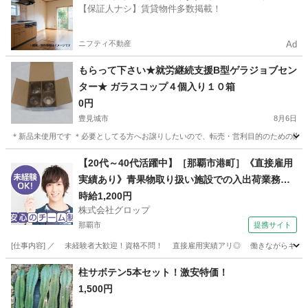
【保証人ナシ】賃貸物件多数掲載！
ニフティ不動産
Ad
もらって下さい★就労継続支援B型ゲラジョブセン
ター★ ガラスコップ４個入り１０箱
0円
豊見城市
8月6日
＊新品未使用です ＊必要としてる方へお譲りしたいので、転売・営利目的のための購入
沖縄
豊見城市
家庭用品
【20代～40代活躍中】［那覇市港町］《直接雇用
実績あり》青果物取り扱い施設での入出荷業務／
日勤／残業なし／無料駐車場完備
時給1,200円
株式会社グロップ
那覇市
提携サイト
[仕事内容] ／ 未経験者大歓迎！資格不問！ 直接雇用実績アリ◎ 働きながらキャリア
沖縄
那覇市
工場
柱サボテン5本セット！激安特価！
1,500円