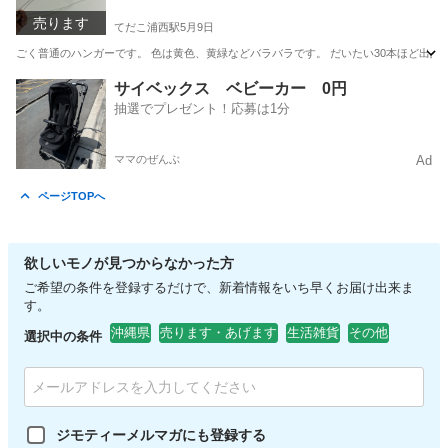
売ります
てだこ浦西駅
5月9日
ごく普通のハンガーです。 色は黄色、黄緑などバラバラです。 だいたい30本ほど出品
沖縄
うるま市
てだこ浦西駅
洗濯用品
黄緑
サイベックス ベビーカー 0円
抽選でプレゼント！応募は1分
ママのぜんぶ
Ad
ページTOPへ
欲しいモノが見つからなかった方
ご希望の条件を登録するだけで、新着情報をいち早くお届け出来ま
す。
沖縄県
売ります・あげます
生活雑貨
その他
選択中の条件
ジモティーメルマガにも登録する