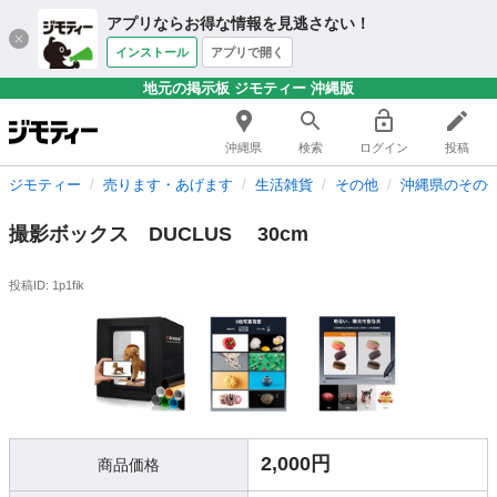
アプリならお得な情報を見逃さない！
インストール
アプリで開く
地元の掲示板 ジモティー 沖縄版
沖縄県
検索
ログイン
投稿
ジモティー
売ります・あげます
生活雑貨
その他
沖縄県のその
撮影ボックス DUCLUS 30cm
投稿ID: 1p1fik
2,000円
商品価格