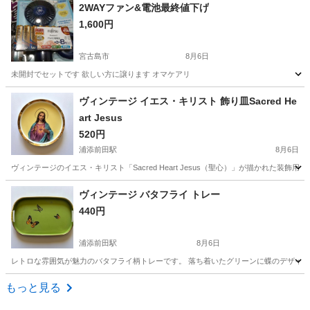
沖縄
中頭郡
その他
ペール缶
2WAYファン&電池最終値下げ
1,600円
宮古島市
8月6日
未開封でセットです 欲しい方に譲ります オマケアリ
沖縄
宮古島市
生活雑貨
セット
ヴィンテージ イエス・キリスト 飾り皿Sacred He
art Jesus
520円
浦添前田駅
8月6日
ヴィンテージのイエス・キリスト「Sacred Heart Jesus（聖心）」が描かれた
沖縄
中頭郡
浦添前田駅
食器
ヴィンテージ バタフライ トレー
440円
浦添前田駅
8月6日
レトロな雰囲気が魅力のバタフライ柄トレーです。 落ち着いたグリーンに蝶のデザイン
沖縄
中頭郡
浦添前田駅
生活雑貨
もっと見る