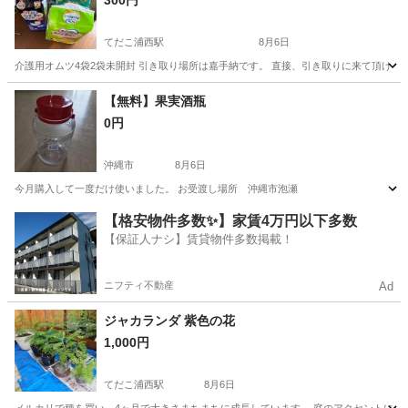
300円
てだこ浦西駅
8月6日
介護用オムツ4袋2袋未開封 引き取り場所は嘉手納です。 直接、引き取りに来て頂ける
沖縄
中頭郡
てだこ浦西駅
家庭用品
【無料】果実酒瓶
0円
沖縄市
8月6日
今月購入して一度だけ使いました。 お受渡し場所 沖縄市泡瀬
沖縄
沖縄市
家庭用品
【格安物件多数✨】家賃4万円以下多数
【保証人ナシ】賃貸物件多数掲載！
ニフティ不動産
Ad
ジャカランダ 紫色の花
1,000円
てだこ浦西駅
8月6日