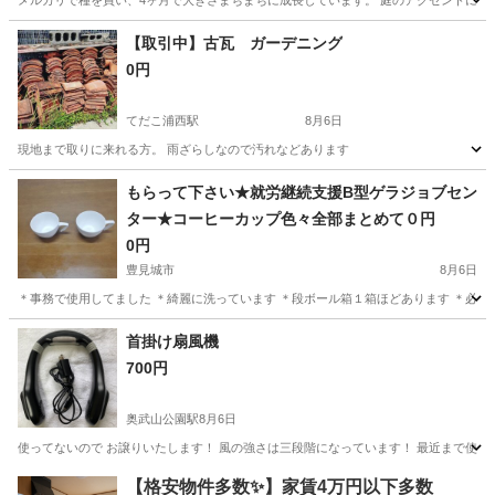
メルカリで種を買い、4ヶ月で大きさまちまちに成長しています。 庭のアクセントにどう
沖縄
中頭郡
てだこ浦西駅
家庭用品
【取引中】古瓦 ガーデニング
0円
てだこ浦西駅
8月6日
現地まで取りに来れる方。 雨ざらしなので汚れなどあります
沖縄
うるま市
てだこ浦西駅
家庭用品
もらって下さい★就労継続支援B型ゲラジョブセン
ター★コーヒーカップ色々全部まとめて０円
0円
豊見城市
8月6日
＊事務で使用してました ＊綺麗に洗っています ＊段ボール箱１箱ほどあります ＊必要
沖縄
豊見城市
食器
コーヒーカップ
首掛け扇風機
700円
奥武山公園駅
8月6日
使ってないので お譲りいたします！ 風の強さは三段階になっています！ 最近まで使っ
沖縄
那覇市
奥武山公園駅
家庭用品
【格安物件多数✨】家賃4万円以下多数