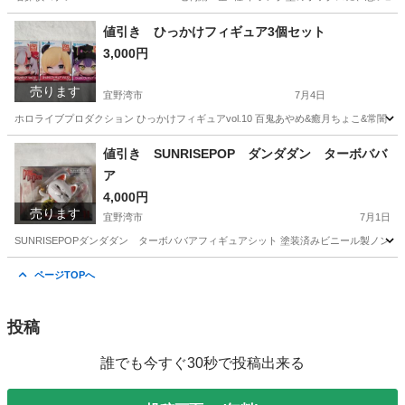
沖縄
宜野湾市
フィギュア
名探偵コナン
値引き ひっかけフィギュア3個セット
3,000円
売ります
宜野湾市
7月4日
ホロライブプロダクション ひっかけフィギュアvol.10 百鬼あやめ&癒月ちょこ&常闇
沖縄
宜野湾市
フィギュア
セット
値引き SUNRISEPOP ダンダダン ターボババ
ア
4,000円
売ります
宜野湾市
7月1日
SUNRISEPOPダンダダン ターボババアフィギュアシット 塗装済みビニール製ノン
沖縄
宜野湾市
フィギュア
ビニール
ページTOPへ
投稿
誰でも今すぐ30秒で投稿出来る