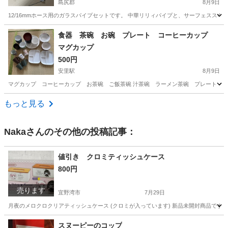
島尻郡
8月9日
12/16mmホース用のガラスパイプセットです。 中華リリィパイプと、サーフェススキ
沖縄
島尻郡
その他
吸水
食器 茶碗 お碗 プレート コーヒーカップ
マグカップ
500円
安里駅
8月9日
マグカップ コーヒーカップ お茶碗 ご飯茶碗 汁茶碗 ラーメン茶碗 プレート 
沖縄
那覇市
安里駅
食器
茶碗
もっと見る
Naka
さんのその他の投稿記事：
値引き クロミティッシュケース
800円
売ります
宜野湾市
7月29日
月夜のメロクロクリアティッシュケース (クロミが入っています) 新品未開封商品です
沖縄
宜野湾市
おもちゃ
月夜
スヌーピーのコップ