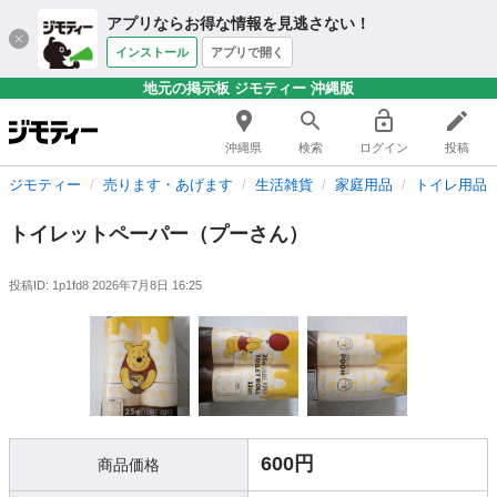
アプリならお得な情報を見逃さない！
インストール
アプリで開く
地元の掲示板 ジモティー 沖縄版
沖縄県
検索
ログイン
投稿
ジモティー
売ります・あげます
生活雑貨
家庭用品
トイレ用品
トイレットペーパー（プーさん）
投稿ID: 1p1fd8
2026年7月8日 16:25
600円
商品価格