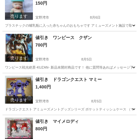
150円
売ります
宜野湾市
8月6日
プラスチックの哺乳瓶に入った赤ちゃんのおもちゃです アミューズメント施設で取った景
沖縄
宜野湾市
おもちゃ
哺乳瓶
値引き ワンピース クザン
700円
売ります
宜野湾市
8月5日
ワンピース戦光絶景-KUZAN- 新品未開封商品です！ 他に質問等あればメッセージ下さ
沖縄
宜野湾市
フィギュア
商品
値引き ドラゴンクエスト マミー
1,400円
売ります
宜野湾市
8月5日
ドラゴンクエスト アミューズメントグッズシリーズ ポケットティッシュケース （マミー
沖縄
宜野湾市
フィギュア
ドラゴンクエスト
値引き マイメロディ
800円