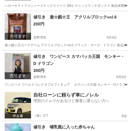
ハローキティファンシースナックスイーツ 3段ピクニックランチボックス 新品未開封
沖縄
宜野湾市
食器
キティ
値引き 遊☆戯☆王 アクリルブロックvol.6
200円
売ります
宜野湾市
8月4日
遊☆戯☆王カードゲーム アクリルブロックvol.6 ブラック・ローズ・ドラゴン 新品
沖縄
宜野湾市
フィギュア
アクリル
値引き ワンピース カマバッカ王国 モンキー・
D ドラゴン
300円
売ります
宜野湾市
8月5日
ワンピース ワールドコレクタブルフィギュア カマバッカ王国 モンキー・Dドラゴン 
沖縄
宜野湾市
フィギュア
ドラゴン
自社ローンに頼らず車にノレル
理想のクルマがあるけど審査に通らない方へ
（株）ICT
Ad
値引き 哺乳瓶に入った赤ちゃん