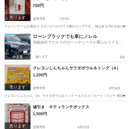
750円
売ります
宜野湾市
7月4日
クレーンゲームの景品で スヌーピーのガラス製のコップです。 箱は多少汚れがありま
沖縄
宜野湾市
食器
スヌーピー
ローンブラックでも車にノレル
信販会社でクルマのローンやリースが通らなくてもク
ルマをご利用いただけるサービスがあります！
（株）ICT
Ad
クレヨンしんちゃんサラダボウル＆トング（A）
1,200円
売ります
宜野湾市
6月16日
クレヨンしんちゃん（A） サラダボウル＆トング 〜もりもりフルーツ！だゾ〜 新品未
沖縄
宜野湾市
食器
クレヨンしんちゃん
値引き キティランチボックス
1,500円
売ります
宜野湾市
6月21日