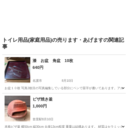
トイレ用品(家庭用品)の売ります・あげますの関連記
事
漆 お盆 角盆 10枚
640円
名護市
8月10日
お盆１０枚 写真2枚目の写真編集している部分にペンで苗字が書いてあります。アルコー
沖縄
名護市
食器
ピザ焼き釜
1,000円
首里駅
8月10日
本格ピザ釜 横50cm 縦30cm 台座13cm程度 重量は結構あります。 材質はセラ