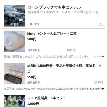
沖縄
南城市
首里駅
調理器具
かも
ローンブラックでも車にノレル
信販会社でクルマのローンやリースが通らなくてもク
ルマをご利用いただけるサービスがあります！
（株）ICT
Ad
kinto キントー大皿プレート二枚
500円
浦添前田駅
8月10日
使用には問題ありませんが ふちに少しかけがあるため 格安にしています。 キントーのシ
沖縄
浦添市
浦添前田駅
食器
キントー
総額約1,500円分、美品✨美濃焼小皿、薬味皿、4
点
550円
浦添前田駅
8月10日
商品詳細↓ https://www.nitori-net.jp/ec/product/2111100020640/?srsltid=AfmBOoq7f
沖縄
浦添市
浦添前田駅
食器
小皿
レノア超消臭 5本セット
1,000円