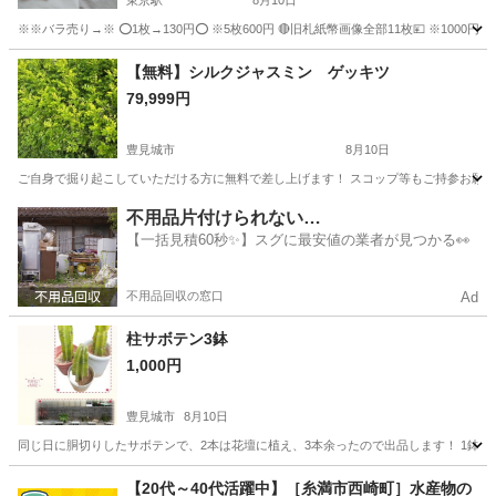
東京駅
8月10日
※※バラ売り→※ ⭕1枚→130円⭕ ※5枚600円 🔴旧札紙幣画像全部11枚💴 ※1000円
沖縄
宜野湾市
東京駅
その他
【無料】シルクジャスミン ゲッキツ
79,999円
豊見城市
8月10日
ご自身で掘り起こしていただける方に無料で差し上げます！ スコップ等もご持参お願いしま
沖縄
豊見城市
家庭用品
不用品片付けられない…
【一括見積60秒✨】スグに最安値の業者が見つかる👀
不用品回収の窓口
Ad
柱サボテン3鉢
1,000円
豊見城市
8月10日
同じ日に胴切りしたサボテンで、2本は花壇に植え、3本余ったので出品します！ 1鉢500円
沖縄
豊見城市
家庭用品
サボテン
【20代～40代活躍中】［糸満市西崎町］水産物の