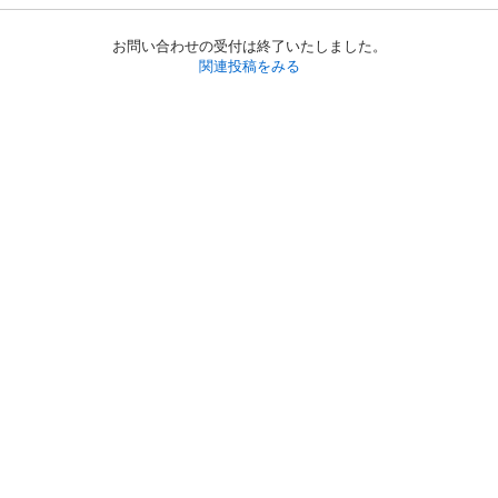
お問い合わせの受付は終了いたしました。
関連投稿をみる
初めての方へ
利用規約
プライバシーポリシー
プライバシー・ステートメント
健全化に資する運用方針
お問い合わせ
運営会社
サイトマップ
ご利用ガイド
フリーワードで探す
PC版で表示
都道府県選択
特定商取引法の表示
利用者情報の外部送信について
© 2011-
2026
Jmty, Inc.