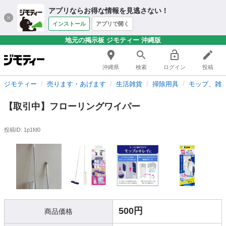
アプリならお得な情報を見逃さない！
インストール
アプリで開く
地元の掲示板 ジモティー 沖縄版
沖縄県
検索
ログイン
投稿
ジモティー
売ります・あげます
生活雑貨
掃除用具
モップ、雑
【取引中】フローリングワイパー
投稿ID: 1p1fd0
500円
商品価格