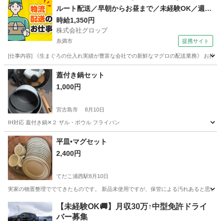
ルート配送／早朝からお昼まで／未経験OK／週休
2日／時給1,350円＋ガソリン代／正社員登用前提
時給1,350円
株式会社グロップ
糸満市
提携サイト
[仕事内容] 《生まぐろの仕入れ実績が豊富な会社での新鮮なマグロの配送業務》 お持
沖縄
糸満市
ドライバー
蓋付き鍋セット
1,000円
宮古島市
8月10日
IH対応 蓋付き鍋✕２ ザル・ボウル フライパン
沖縄
宮古島市
調理器具
平皿•マグセット
2,400円
てだこ浦西駅
8月10日
実家の物置整理ででてきたものです。 新品未使用ですが、保管による汚れあると思います。 軽
沖縄
うるま市
てだこ浦西駅
食器
【未経験OK🚚】月収30万↑中型免許ドライ
バー募集