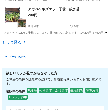
沖縄
宜野湾市
てだこ浦西駅
調理器具
アガベベネズエラ 子株 抜き苗
200円
豊見城市
8月10日
アガベベネズエラの子株になります。抜き苗でのお渡しです！ 1本200円 3本500円 
沖縄
豊見城市
家庭用品
もっと見る
ページTOPへ
欲しいモノが見つからなかった方
ご希望の条件を登録するだけで、新着情報をいち早くお届け出来ま
す。
沖縄県
売ります・あげます
生活雑貨
掃除用具
選択中の条件
モップ、雑巾