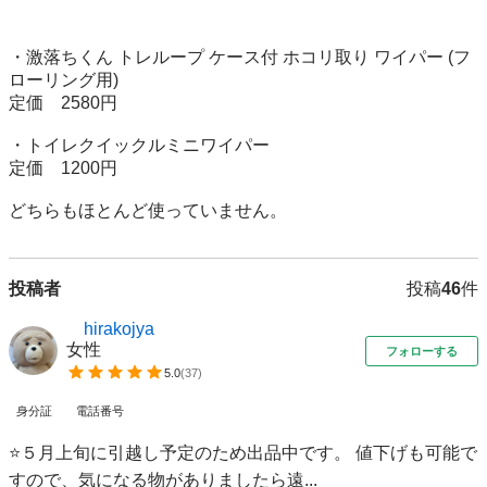
・激落ちくん トレループ ケース付 ホコリ取り ワイパー (フ
ローリング用)

定価　2580円

・トイレクイックルミニワイパー

定価　1200円

どちらもほとんど使っていません。
投稿者
投稿
46
件
hirakojya
女性
フォローする
5.0
(
37
)
身分証
電話番号
⭐️５月上旬に引越し予定のため出品中です。 値下げも可能で
すので、気になる物がありましたら遠...