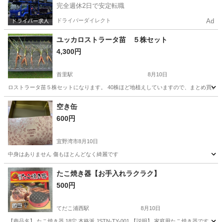
完全週休2日で安定転職
ドライバーダイレクト
Ad
ユッカロストラータ苗 ５株セット
4,300円
首里駅
8月10日
ロストラータ苗５株セットになります。 40株ほど地植えしていますので、まとめ買い
沖縄
那覇市
首里駅
家庭用品
空き缶
600円
宜野湾市
8月10日
中身はありません 傷もほとんどなく綺麗です
沖縄
宜野湾市
その他
たこ焼き器【お手入れラクラク】
500円
てだこ浦西駅
8月10日
【商品名】 たこ焼き器 18穴 本格派 JSTN-TY-001 【説明】 家庭用たこ焼き器です