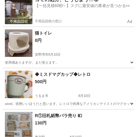
【一括見積60秒✨】スグに最安値の業者が見つかる👀
不用品回収の窓口
Ad
猫トイレ
0円
宜野湾市
8月10日
使用感ありますが、まだ使えます。
沖縄
宜野湾市
その他
トイレ
◆ミスドマグカップ◆レトロ
500円
うるま市
8月10日
used。状態いいほうだと思います。レトロで肉厚なアメリカンテイストのマグカップです
沖縄
うるま市
食器
R①旧札紙幣バラ売り 💴
130円