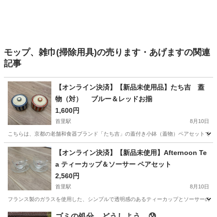
モップ、雑巾(掃除用具)の売ります・あげますの関連
記事
【オンライン決済】【新品未使用品】たち吉 蓋
物（対） ブルー＆レッドお揃
1,600円
首里駅
8月10日
こちらは、京都の老舗和食器ブランド「たち吉」の蓋付き小鉢（蓋物）ペアセットです。
沖縄
島尻郡
首里駅
食器
たち吉
【オンライン決済】【新品未使用】Afternoon Te
a ティーカップ＆ソーサー ペアセット
2,560円
首里駅
8月10日
フランス製のガラスを使用した、シンプルで透明感のあるティーカップとソーサーのペアセットです。 - 
沖縄
島尻郡
首里駅
食器
ゴミの処分、どうしよう…😰