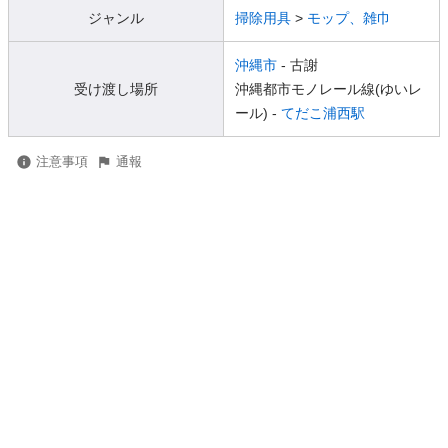
ジャンル
掃除用具
>
モップ、雑巾
沖縄市
- 古謝
受け渡し場所
沖縄都市モノレール線(ゆいレ
ール) -
てだこ浦西駅
注意事項
通報